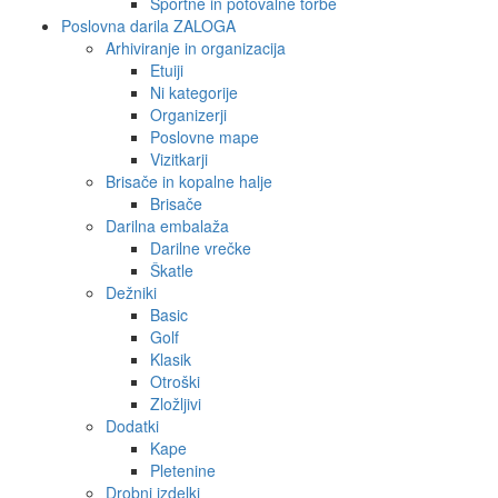
Športne in potovalne torbe
Poslovna darila ZALOGA
Arhiviranje in organizacija
Etuiji
Ni kategorije
Organizerji
Poslovne mape
Vizitkarji
Brisače in kopalne halje
Brisače
Darilna embalaža
Darilne vrečke
Škatle
Dežniki
Basic
Golf
Klasik
Otroški
Zložljivi
Dodatki
Kape
Pletenine
Drobni izdelki