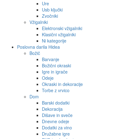
Ure
Usb ključki
Zvočniki
Vžigalniki
Elektronski vžigalniki
Klasični vžigalniki
Ni kategorije
Poslovna darila Hidea
Božič
Barvanje
Božični okraski
Igre in igrače
Odeje
Okraski in dekoracije
Torbe z vrvico
Dom
Barski dodatki
Dekoracija
Dišave in sveče
Dnevne odeje
Dodatki za vino
Družabne igre