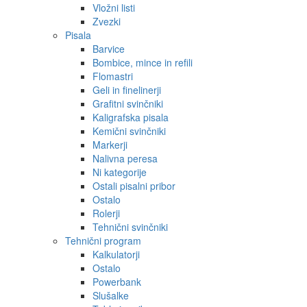
Vložni listi
Zvezki
Pisala
Barvice
Bombice, mince in refili
Flomastri
Geli in finelinerji
Grafitni svinčniki
Kaligrafska pisala
Kemični svinčniki
Markerji
Nalivna peresa
Ni kategorije
Ostali pisalni pribor
Ostalo
Rolerji
Tehnični svinčniki
Tehnični program
Kalkulatorji
Ostalo
Powerbank
Slušalke