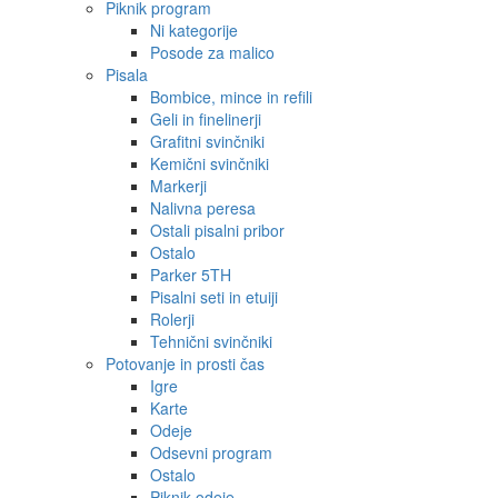
Piknik program
Ni kategorije
Posode za malico
Pisala
Bombice, mince in refili
Geli in finelinerji
Grafitni svinčniki
Kemični svinčniki
Markerji
Nalivna peresa
Ostali pisalni pribor
Ostalo
Parker 5TH
Pisalni seti in etuiji
Rolerji
Tehnični svinčniki
Potovanje in prosti čas
Igre
Karte
Odeje
Odsevni program
Ostalo
Piknik odeje