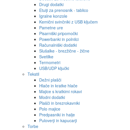
Drugi dodatki
Etuiji za prenosnik - tablico
Igralne konzole
Kemični svinčniki z USB ključem
Pametne ure
Pisarniški pripomočki
Powerbanki in polnilci
Računalniški dodatki
Slušalke - brezžične - žične
Svetilke
Termometri
USB/UDP ključki
Tekstil
Dežni plašči
Hlače in kratke hlače
Majice s kratkimi rokavi
Modni dodatki
Plašči in brezrokavniki
Polo majice
Predpasniki in halje
Puloverji in kapucarji
Torbe