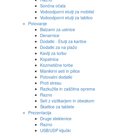
Sončna očala
Vodoodporni etuiji za mobitel
Vodoodporni etuiji za tablico
Potovanje
Balzami za ustnice
Denarnice
Dodatki - Etuiji za kartice
Dodatki za na plažo
Kavlji za torbo
Kopalnica
Kozmetične torbe
Manikirni seti in pilice
Potovalni dodatki
Proti stresu
Razkužila in zaščitna oprema
Razno
Seti z vizitkarjem in obeskom
Škatlice za tablete
Prezentacija
Druge steklenice
Razno
USB/UDP ključki