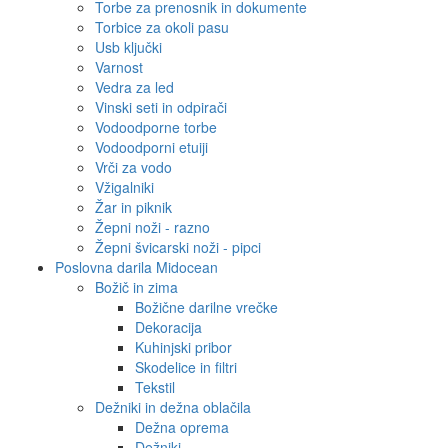
Torbe za prenosnik in dokumente
Torbice za okoli pasu
Usb ključki
Varnost
Vedra za led
Vinski seti in odpirači
Vodoodporne torbe
Vodoodporni etuiji
Vrči za vodo
Vžigalniki
Žar in piknik
Žepni noži - razno
Žepni švicarski noži - pipci
Poslovna darila Midocean
Božič in zima
Božične darilne vrečke
Dekoracija
Kuhinjski pribor
Skodelice in filtri
Tekstil
Dežniki in dežna oblačila
Dežna oprema
Dežniki