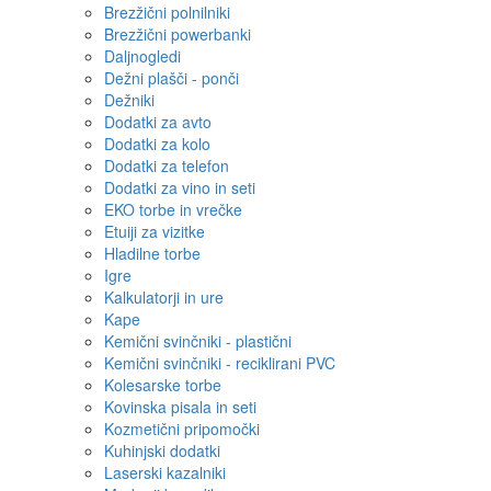
Brezžični polnilniki
Brezžični powerbanki
Daljnogledi
Dežni plašči - ponči
Dežniki
Dodatki za avto
Dodatki za kolo
Dodatki za telefon
Dodatki za vino in seti
EKO torbe in vrečke
Etuiji za vizitke
Hladilne torbe
Igre
Kalkulatorji in ure
Kape
Kemični svinčniki - plastični
Kemični svinčniki - reciklirani PVC
Kolesarske torbe
Kovinska pisala in seti
Kozmetični pripomočki
Kuhinjski dodatki
Laserski kazalniki