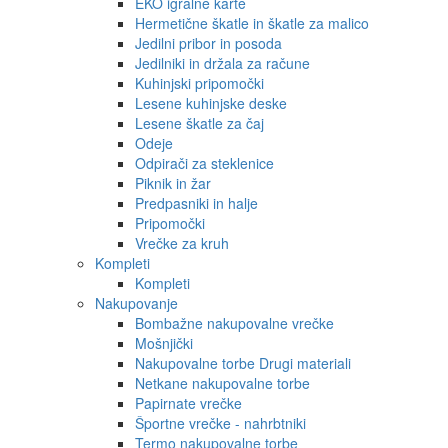
EKO igralne karte
Hermetične škatle in škatle za malico
Jedilni pribor in posoda
Jedilniki in držala za račune
Kuhinjski pripomočki
Lesene kuhinjske deske
Lesene škatle za čaj
Odeje
Odpirači za steklenice
Piknik in žar
Predpasniki in halje
Pripomočki
Vrečke za kruh
Kompleti
Kompleti
Nakupovanje
Bombažne nakupovalne vrečke
Mošnjički
Nakupovalne torbe Drugi materiali
Netkane nakupovalne torbe
Papirnate vrečke
Športne vrečke - nahrbtniki
Termo nakupovalne torbe