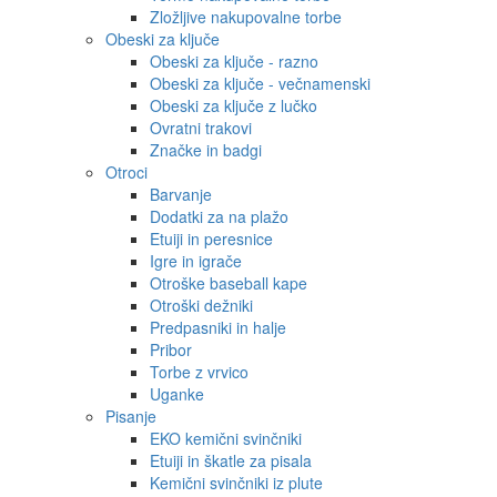
Zložljive nakupovalne torbe
Obeski za ključe
Obeski za ključe - razno
Obeski za ključe - večnamenski
Obeski za ključe z lučko
Ovratni trakovi
Značke in badgi
Otroci
Barvanje
Dodatki za na plažo
Etuiji in peresnice
Igre in igrače
Otroške baseball kape
Otroški dežniki
Predpasniki in halje
Pribor
Torbe z vrvico
Uganke
Pisanje
EKO kemični svinčniki
Etuiji in škatle za pisala
Kemični svinčniki iz plute