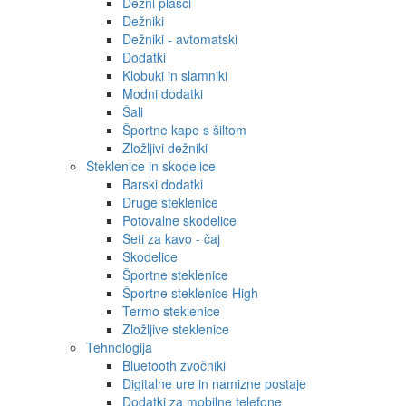
Dežni plašči
Dežniki
Dežniki - avtomatski
Dodatki
Klobuki in slamniki
Modni dodatki
Šali
Športne kape s šiltom
Zložljivi dežniki
Steklenice in skodelice
Barski dodatki
Druge steklenice
Potovalne skodelice
Seti za kavo - čaj
Skodelice
Športne steklenice
Športne steklenice High
Termo steklenice
Zložljive steklenice
Tehnologija
Bluetooth zvočniki
Digitalne ure in namizne postaje
Dodatki za mobilne telefone