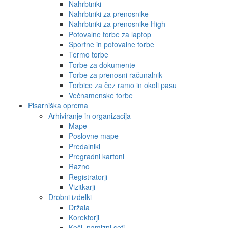
Nahrbtniki
Nahrbtniki za prenosnike
Nahrbtniki za prenosnike High
Potovalne torbe za laptop
Športne in potovalne torbe
Termo torbe
Torbe za dokumente
Torbe za prenosni računalnik
Torbice za čez ramo in okoli pasu
Večnamenske torbe
Pisarniška oprema
Arhiviranje in organizacija
Mape
Poslovne mape
Predalniki
Pregradni kartoni
Razno
Registratorji
Vizitkarji
Drobni izdelki
Držala
Korektorji
Koši, namizni seti