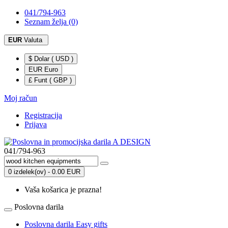
041/794-963
Seznam želja (0)
EUR
Valuta
$ Dolar ( USD )
EUR Euro
£ Funt ( GBP )
Moj račun
Registracija
Prijava
041/794-963
0 izdelek(ov) - 0.00 EUR
Vaša košarica je prazna!
Poslovna darila
Poslovna darila Easy gifts