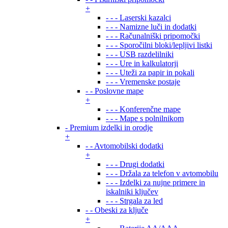
+
- - - Laserski kazalci
- - - Namizne luči in dodatki
- - - Računalniški pripomočki
- - - Sporočilni bloki/lepljivi listki
- - - USB razdelilniki
- - - Ure in kalkulatorji
- - - Uteži za papir in pokali
- - - Vremenske postaje
- - Poslovne mape
+
- - - Konferenčne mape
- - - Mape s polnilnikom
- Premium izdelki in orodje
+
- - Avtomobilski dodatki
+
- - - Drugi dodatki
- - - Držala za telefon v avtomobilu
- - - Izdelki za nujne primere in
iskalniki ključev
- - - Strgala za led
- - Obeski za ključe
+