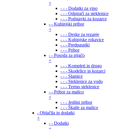
+
- - - Dodatki za vino
- - - Odpirači za steklenice
- - - Podstavki za kozarce
- - Kuhinjski pribor
+
- - - Deske za rezanje
- - - Kuhinjske rokavice
- - - Predpasniki
- - - Pribor
- - Posoda za pijačo
+
- - - Kompleti in drugo
- - - Skodelice in kozarci
- - - Slamice
- - - Steklenice za vodo
- - - Termo steklenice
- - Pribor za malico
+
- - - Jedilni pribor
- - - Škatle za malico
- Oblačila in dodatki
+
- - Dodatki
+