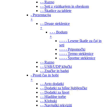
- - Razno
- - Seti z vizitkarjem in obeskom
- - Škatlice za tablete
- Prezentacija
+
- - Druge steklenice
+
- - - Bodum
+
- - - - Lesene škatle za čaj in
seti
- - - - Pripomočki
- - - - Termo steklenice
- - - - Športne steklenice
- - Razno
- - USB/UDP ključki
- - Značke in badgi
- Prosti čas in hobi
+
- - Avto dodatki
- - Dodatki za hišne ljubljenčke
- - Dodatki za šport
- - Hladilne torbe
- - Klobuki
- - Navijaški rekviziti