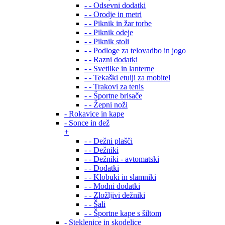
- - Odsevni dodatki
- - Orodje in metri
- - Piknik in žar torbe
- - Piknik odeje
- - Piknik stoli
- - Podloge za telovadbo in jogo
- - Razni dodatki
- - Svetilke in lanterne
- - Tekaški etuiji za mobitel
- - Trakovi za tenis
- - Športne brisače
- - Žepni noži
- Rokavice in kape
- Sonce in dež
+
- - Dežni plašči
- - Dežniki
- - Dežniki - avtomatski
- - Dodatki
- - Klobuki in slamniki
- - Modni dodatki
- - Zložljivi dežniki
- - Šali
- - Športne kape s šiltom
- Steklenice in skodelice