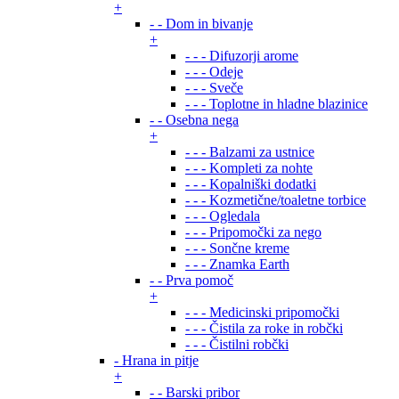
+
- - Dom in bivanje
+
- - - Difuzorji arome
- - - Odeje
- - - Sveče
- - - Toplotne in hladne blazinice
- - Osebna nega
+
- - - Balzami za ustnice
- - - Kompleti za nohte
- - - Kopalniški dodatki
- - - Kozmetične/toaletne torbice
- - - Ogledala
- - - Pripomočki za nego
- - - Sončne kreme
- - - Znamka Earth
- - Prva pomoč
+
- - - Medicinski pripomočki
- - - Čistila za roke in robčki
- - - Čistilni robčki
- Hrana in pitje
+
- - Barski pribor