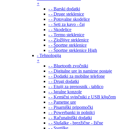
+
- - Barski dodatki
- - Druge steklenice
- - Potovalne skodelice
- - Seti za kavo - čaj
- - Skodelice
- - Termo steklenice
- - Zložljive steklenice
- - Športne steklenice
- - Športne steklenice High
- Tehnologija
+
- - Bluetooth zvočniki
- - Digitalne ure in namizne postaje
- - Dodatki za mobilne telefone
- - Drugi dodatki
- - Etuiji za prenosnik - tablico
- - Igralne konzole
- - Kemični svinčniki z USB ključem
- - Pametne ure
- - Pisarniški pripomočki
- - Powerbanki in polnilci
- - Računalniški dodatki
- - Slušalke - brezžične - žične
- - Svetilke