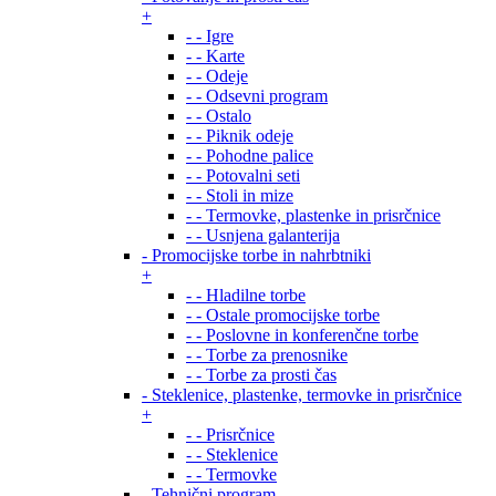
+
- - Igre
- - Karte
- - Odeje
- - Odsevni program
- - Ostalo
- - Piknik odeje
- - Pohodne palice
- - Potovalni seti
- - Stoli in mize
- - Termovke, plastenke in prisrčnice
- - Usnjena galanterija
- Promocijske torbe in nahrbtniki
+
- - Hladilne torbe
- - Ostale promocijske torbe
- - Poslovne in konferenčne torbe
- - Torbe za prenosnike
- - Torbe za prosti čas
- Steklenice, plastenke, termovke in prisrčnice
+
- - Prisrčnice
- - Steklenice
- - Termovke
- Tehnični program