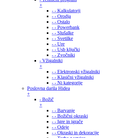
+
- - Kalkulatorji
- - Orodja
- - Ostalo
- - Powerbank
- - Slušalke
- - Svetilke
- - Ure
- - Usb ključki
- - Zvočniki
- Vžigalniki
+
- - Elektronski vžigalniki
- - Klasični vžigalniki
- - Ni kategorije
Poslovna darila Hidea
+
- Božič
+
- - Barvanje
- - Božični okraski
- - Igre in igrače
- - Odeje
- - Okraski in dekoracije