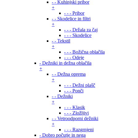
- - Kuhinjski pribor
+
- - - Pribor
- - Skodelice in filtri
+
- - - Držala za čaj
- - - Skodelice
- - Tekstil
+
- - - Božična oblačila
- - - Odeje
- Dežniki in dežna oblačila
+
- - Dežna oprema
+
- - - Dežni plašč
- - - Ponči
- - Dežniki
+
- - - Klasik
- - - Zložljivi
- - Vetroodporni dežniki
+
- - - Razgrnjeni
- Dobro počutje in nega