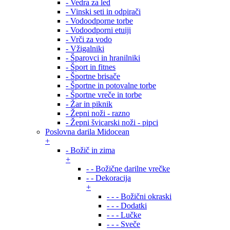
- Vedra za led
- Vinski seti in odpirači
- Vodoodporne torbe
- Vodoodporni etuiji
- Vrči za vodo
- Vžigalniki
- Šparovci in hranilniki
- Šport in fitnes
- Športne brisače
- Športne in potovalne torbe
- Športne vreče in torbe
- Žar in piknik
- Žepni noži - razno
- Žepni švicarski noži - pipci
Poslovna darila Midocean
+
- Božič in zima
+
- - Božične darilne vrečke
- - Dekoracija
+
- - - Božični okraski
- - - Dodatki
- - - Lučke
- - - Sveče