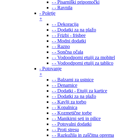
- - Pisarniški pripomočki
- - Ravnila
- Poletje
+
- - Dekoracija
- - Dodatki za na plažo
- - Frizbi - frisbee
- - Modni dodatki
- - Razno
- - Sončna očala
- - Vodoodporni etuiji za mobitel
- - Vodoodporni etuiji za tablico
- Potovanje
+
- - Balzami za ustnice
- - Denarnice
- - Dodatki - Etuiji za kartice
- - Dodatki za na plažo
- - Kavlji za torbo
- - Kopalnica
- - Kozmetične torbe
- - Manikirni seti in pilice
- - Potovalni dodatki
- - Proti stresu
- - Razkužila in zaščitna oprema