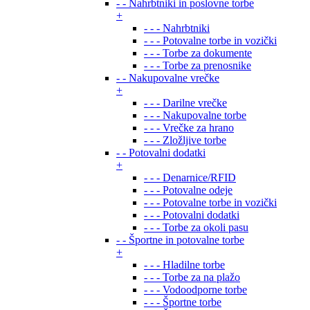
- - Nahrbtniki in poslovne torbe
+
- - - Nahrbtniki
- - - Potovalne torbe in vozički
- - - Torbe za dokumente
- - - Torbe za prenosnike
- - Nakupovalne vrečke
+
- - - Darilne vrečke
- - - Nakupovalne torbe
- - - Vrečke za hrano
- - - Zložljive torbe
- - Potovalni dodatki
+
- - - Denarnice/RFID
- - - Potovalne odeje
- - - Potovalne torbe in vozički
- - - Potovalni dodatki
- - - Torbe za okoli pasu
- - Športne in potovalne torbe
+
- - - Hladilne torbe
- - - Torbe za na plažo
- - - Vodoodporne torbe
- - - Športne torbe