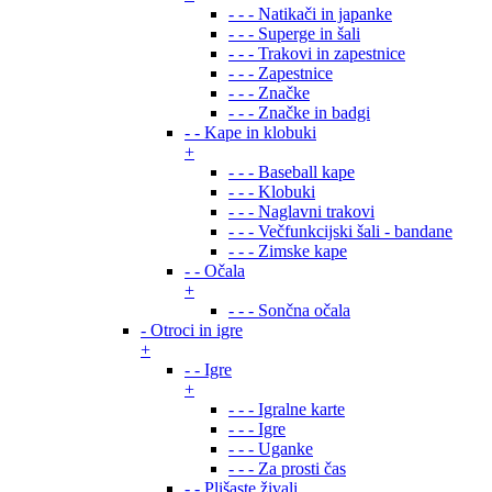
- - - Natikači in japanke
- - - Superge in šali
- - - Trakovi in zapestnice
- - - Zapestnice
- - - Značke
- - - Značke in badgi
- - Kape in klobuki
+
- - - Baseball kape
- - - Klobuki
- - - Naglavni trakovi
- - - Večfunkcijski šali - bandane
- - - Zimske kape
- - Očala
+
- - - Sončna očala
- Otroci in igre
+
- - Igre
+
- - - Igralne karte
- - - Igre
- - - Uganke
- - - Za prosti čas
- - Plišaste živali