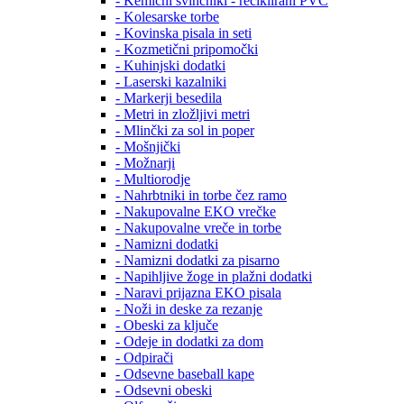
- Kemični svinčniki - reciklirani PVC
- Kolesarske torbe
- Kovinska pisala in seti
- Kozmetični pripomočki
- Kuhinjski dodatki
- Laserski kazalniki
- Markerji besedila
- Metri in zložljivi metri
- Mlinčki za sol in poper
- Mošnjički
- Možnarji
- Multiorodje
- Nahrbtniki in torbe čez ramo
- Nakupovalne EKO vrečke
- Nakupovalne vreče in torbe
- Namizni dodatki
- Namizni dodatki za pisarno
- Napihljive žoge in plažni dodatki
- Naravi prijazna EKO pisala
- Noži in deske za rezanje
- Obeski za ključe
- Odeje in dodatki za dom
- Odpirači
- Odsevne baseball kape
- Odsevni obeski