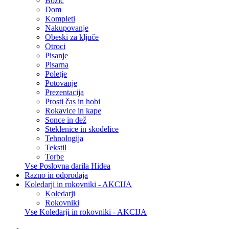
Božič
Dom
Kompleti
Nakupovanje
Obeski za ključe
Otroci
Pisanje
Pisarna
Poletje
Potovanje
Prezentacija
Prosti čas in hobi
Rokavice in kape
Sonce in dež
Steklenice in skodelice
Tehnologija
Tekstil
Torbe
Vse Poslovna darila Hidea
Razno in odprodaja
Koledarji in rokovniki - AKCIJA
Koledarji
Rokovniki
Vse Koledarji in rokovniki - AKCIJA