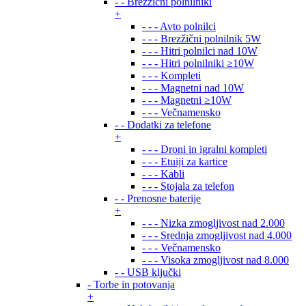
- - Brezžični polnilniki
+
- - - Avto polnilci
- - - Brezžični polnilnik 5W
- - - Hitri polnilci nad 10W
- - - Hitri polnilniki ≥10W
- - - Kompleti
- - - Magnetni nad 10W
- - - Magnetni ≥10W
- - - Večnamensko
- - Dodatki za telefone
+
- - - Droni in igralni kompleti
- - - Etuiji za kartice
- - - Kabli
- - - Stojala za telefon
- - Prenosne baterije
+
- - - Nizka zmogljivost nad 2.000
- - - Srednja zmogljivost nad 4.000
- - - Večnamensko
- - - Visoka zmogljivost nad 8.000
- - USB ključki
- Torbe in potovanja
+