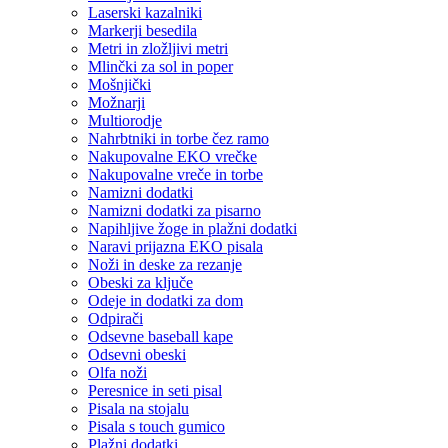
Laserski kazalniki
Markerji besedila
Metri in zložljivi metri
Mlinčki za sol in poper
Mošnjički
Možnarji
Multiorodje
Nahrbtniki in torbe čez ramo
Nakupovalne EKO vrečke
Nakupovalne vreče in torbe
Namizni dodatki
Namizni dodatki za pisarno
Napihljive žoge in plažni dodatki
Naravi prijazna EKO pisala
Noži in deske za rezanje
Obeski za ključe
Odeje in dodatki za dom
Odpirači
Odsevne baseball kape
Odsevni obeski
Olfa noži
Peresnice in seti pisal
Pisala na stojalu
Pisala s touch gumico
Plažni dodatki