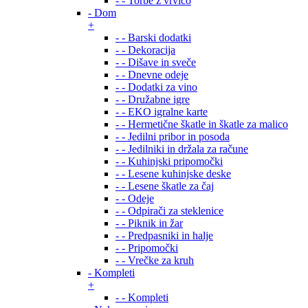
- - Torbe z vrvico
- Dom
+
- - Barski dodatki
- - Dekoracija
- - Dišave in sveče
- - Dnevne odeje
- - Dodatki za vino
- - Družabne igre
- - EKO igralne karte
- - Hermetične škatle in škatle za malico
- - Jedilni pribor in posoda
- - Jedilniki in držala za račune
- - Kuhinjski pripomočki
- - Lesene kuhinjske deske
- - Lesene škatle za čaj
- - Odeje
- - Odpirači za steklenice
- - Piknik in žar
- - Predpasniki in halje
- - Pripomočki
- - Vrečke za kruh
- Kompleti
+
- - Kompleti