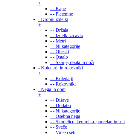
+
- - Kape
- - Pletenine
- Drobni izdelki
+
- - Držala
- - Izdelki za avto
- - Metri
- - Ni kategorije
- - Obeski
- - Ostalo
- - Škarje, rezila in noži
- Koledarji in rokovniki
+
- - Koledarji
- - Rokovniki
- Nega in dom
+
- - Dišave
- - Dodatki
- - Ni kategorije
- - Osebna nega
- - Skodelice, keramika, porcelan in seti
- - Sveče
- - Vinski seti