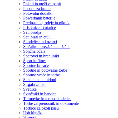
Pokali in uteži za papir
Posode za hrano
Potovalni dodatki
Powerbank baterije
Predpasniki, odeje in piknik
Prisrčnice - čutarice
Seti orodja
Seti pisal in etuiji
Skodelice in kozarci
Slušalke - brezžične in žične
Sončna očala
Šparovci in hranilniki
Šport in fitnes
Športne brisače
Športne in potovalne torbe
Športne vreče in torbe
Steklenice in bidoni
Strgala za led
Svetilke
Svinčniki in barvice
Termovke in termo skodelice
Torbe za prenosnik in dokumente
Torbice za okoli pasu
Usb ključki
Varnost