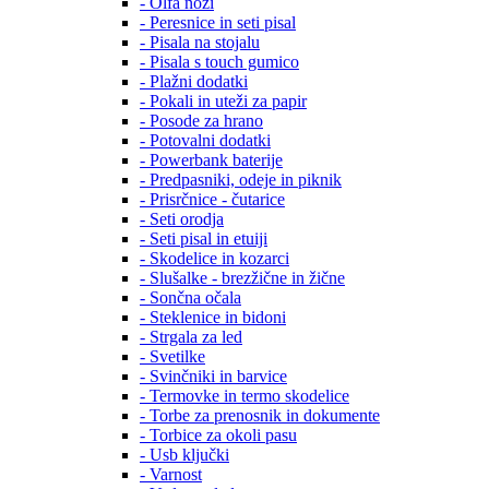
- Olfa noži
- Peresnice in seti pisal
- Pisala na stojalu
- Pisala s touch gumico
- Plažni dodatki
- Pokali in uteži za papir
- Posode za hrano
- Potovalni dodatki
- Powerbank baterije
- Predpasniki, odeje in piknik
- Prisrčnice - čutarice
- Seti orodja
- Seti pisal in etuiji
- Skodelice in kozarci
- Slušalke - brezžične in žične
- Sončna očala
- Steklenice in bidoni
- Strgala za led
- Svetilke
- Svinčniki in barvice
- Termovke in termo skodelice
- Torbe za prenosnik in dokumente
- Torbice za okoli pasu
- Usb ključki
- Varnost