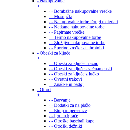
- Nakupovanje
+
- - Bombažne nakupovalne vrečke
- - Mošnjički
- - Nakupovalne torbe Drugi materiali
- - Netkane nakupovalne torbe
- - Papirnate vrečke
- - Termo nakupovalne torbe
- - Zložljive nakupovalne torbe
- - Športne vrečke - nahrbtniki
- Obeski za ključe
+
- - Obeski za ključe - razno
- - Obeski za ključe - večnamenski
- - Obeski za ključe z lučko
- - Ovratni trakovi
- - Značke in badgi
- Otroci
+
- - Barvanje
- - Dodatki za na plažo
- - Etuiji in peresnice
- - Igre in igrače
- - Otroške baseball kape
- - Otroški dežniki