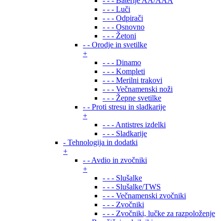
- - - Baterije AA/AAA
- - - Luči
- - - Odpirači
- - - Osnovno
- - - Žetoni
- - Orodje in svetilke
+
- - - Dinamo
- - - Kompleti
- - - Merilni trakovi
- - - Večnamenski noži
- - - Žepne svetilke
- - Proti stresu in sladkarije
+
- - - Antistres izdelki
- - - Sladkarije
- Tehnologija in dodatki
+
- - Avdio in zvočniki
+
- - - Slušalke
- - - Slušalke/TWS
- - - Večnamenski zvočniki
- - - Zvočniki
- - - Zvočniki, lučke za razpoloženje