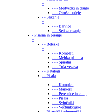
+
- - - Medvedki in drugo
- - - Otroške odeje
- - Slikanje
+
- - - Barvice
- - - Seti za risanje
- Pisarna in pisanje
+
- - Beležke
+
- - - Kompleti
- - - Mehka platnica
- - - Spiralni
- - - Trda vezava
- - Katalogi
- - Pisala
+
- - - Kompleti
- - - Markerji
- - - Peresnice in etuiji
- - - Pisala
- - - Svinčniki
- - - Večfunkcijske
- - Pisarniški pripomočki