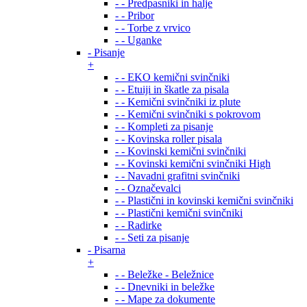
- - Predpasniki in halje
- - Pribor
- - Torbe z vrvico
- - Uganke
- Pisanje
+
- - EKO kemični svinčniki
- - Etuiji in škatle za pisala
- - Kemični svinčniki iz plute
- - Kemični svinčniki s pokrovom
- - Kompleti za pisanje
- - Kovinska roller pisala
- - Kovinski kemični svinčniki
- - Kovinski kemični svinčniki High
- - Navadni grafitni svinčniki
- - Označevalci
- - Plastični in kovinski kemični svinčniki
- - Plastični kemični svinčniki
- - Radirke
- - Seti za pisanje
- Pisarna
+
- - Beležke - Beležnice
- - Dnevniki in beležke
- - Mape za dokumente