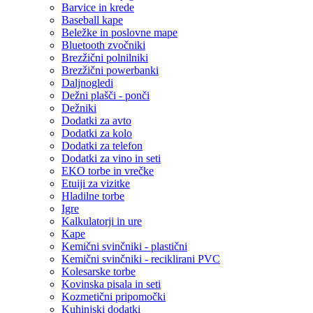
Barvice in krede
Baseball kape
Beležke in poslovne mape
Bluetooth zvočniki
Brezžični polnilniki
Brezžični powerbanki
Daljnogledi
Dežni plašči - ponči
Dežniki
Dodatki za avto
Dodatki za kolo
Dodatki za telefon
Dodatki za vino in seti
EKO torbe in vrečke
Etuiji za vizitke
Hladilne torbe
Igre
Kalkulatorji in ure
Kape
Kemični svinčniki - plastični
Kemični svinčniki - reciklirani PVC
Kolesarske torbe
Kovinska pisala in seti
Kozmetični pripomočki
Kuhinjski dodatki