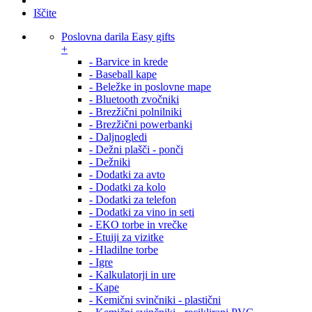
Iščite
Poslovna darila Easy gifts
+
- Barvice in krede
- Baseball kape
- Beležke in poslovne mape
- Bluetooth zvočniki
- Brezžični polnilniki
- Brezžični powerbanki
- Daljnogledi
- Dežni plašči - ponči
- Dežniki
- Dodatki za avto
- Dodatki za kolo
- Dodatki za telefon
- Dodatki za vino in seti
- EKO torbe in vrečke
- Etuiji za vizitke
- Hladilne torbe
- Igre
- Kalkulatorji in ure
- Kape
- Kemični svinčniki - plastični