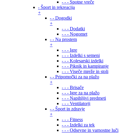
- - - Špotne vreče
- Šport in rekreacija
+
- - Dogodki
+
- - - Dodatki
- - - Nogomet
- - Na prostem
+
- - - Igre
- - - Izdelki s semeni
- - - Kolesarski izdelki
- - - Piknik in kampiranje
- - - Viseče mreže in stoli
- - Pripomočki za na plažo
+
- - - Brisače
- - - Igre za na plažo
- - - Napihljivi predmeti
- - - Ventilatorji
- - Šport in zdravje
+
- - - Fitness
- - - Izdelki za tek
- - - Odsevne in varnostne luči