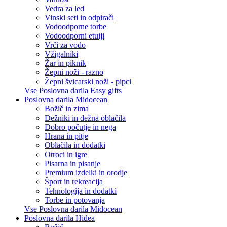
Vedra za led
Vinski seti in odpirači
Vodoodporne torbe
Vodoodporni etuiji
Vrči za vodo
Vžigalniki
Žar in piknik
Žepni noži - razno
Žepni švicarski noži - pipci
Vse Poslovna darila Easy gifts
Poslovna darila Midocean
Božič in zima
Dežniki in dežna oblačila
Dobro počutje in nega
Hrana in pitje
Oblačila in dodatki
Otroci in igre
Pisarna in pisanje
Premium izdelki in orodje
Šport in rekreacija
Tehnologija in dodatki
Torbe in potovanja
Vse Poslovna darila Midocean
Poslovna darila Hidea