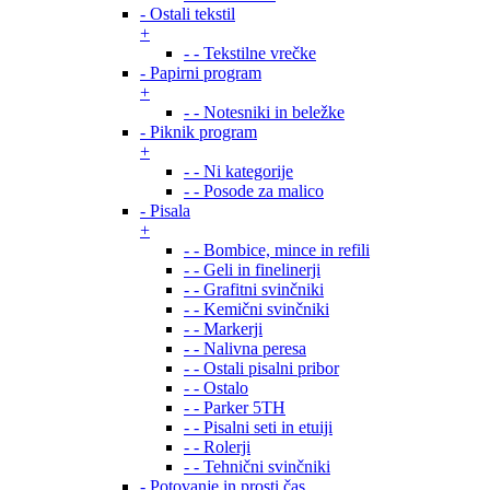
- Ostali tekstil
+
- - Tekstilne vrečke
- Papirni program
+
- - Notesniki in beležke
- Piknik program
+
- - Ni kategorije
- - Posode za malico
- Pisala
+
- - Bombice, mince in refili
- - Geli in finelinerji
- - Grafitni svinčniki
- - Kemični svinčniki
- - Markerji
- - Nalivna peresa
- - Ostali pisalni pribor
- - Ostalo
- - Parker 5TH
- - Pisalni seti in etuiji
- - Rolerji
- - Tehnični svinčniki
- Potovanje in prosti čas