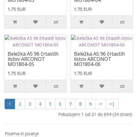
MO1804-03
MO1804-04
1.75 EUR
1.75 EUR
Beležka A5 96 črtastih
Beležka A5 96 črtastih
listov ARCONOT
listov ARCONOT
MO1804-05
MO1804-06
1.75 EUR
1.75 EUR
1
2
3
4
5
6
7
8
9
>
>|
Prikazujem 1 od 21 do 694 (34 strani)
Pisarna in pisanje