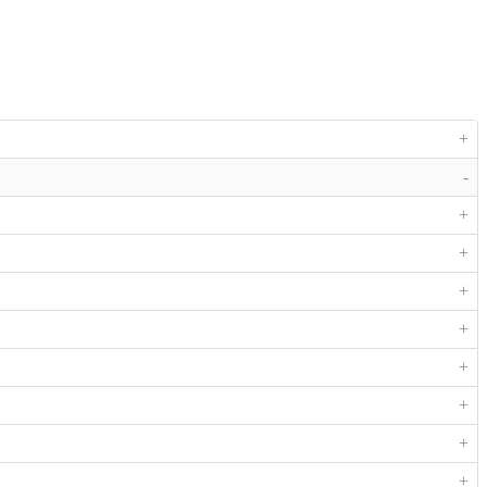
+
-
+
+
+
+
+
+
+
+