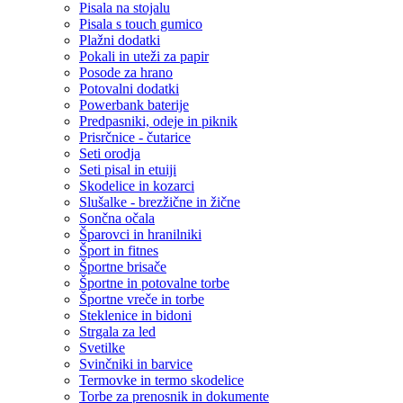
Pisala na stojalu
Pisala s touch gumico
Plažni dodatki
Pokali in uteži za papir
Posode za hrano
Potovalni dodatki
Powerbank baterije
Predpasniki, odeje in piknik
Prisrčnice - čutarice
Seti orodja
Seti pisal in etuiji
Skodelice in kozarci
Slušalke - brezžične in žične
Sončna očala
Šparovci in hranilniki
Šport in fitnes
Športne brisače
Športne in potovalne torbe
Športne vreče in torbe
Steklenice in bidoni
Strgala za led
Svetilke
Svinčniki in barvice
Termovke in termo skodelice
Torbe za prenosnik in dokumente