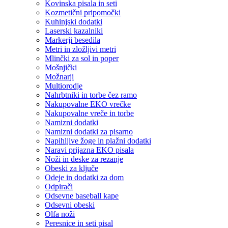
Kovinska pisala in seti
Kozmetični pripomočki
Kuhinjski dodatki
Laserski kazalniki
Markerji besedila
Metri in zložljivi metri
Mlinčki za sol in poper
Mošnjički
Možnarji
Multiorodje
Nahrbtniki in torbe čez ramo
Nakupovalne EKO vrečke
Nakupovalne vreče in torbe
Namizni dodatki
Namizni dodatki za pisarno
Napihljive žoge in plažni dodatki
Naravi prijazna EKO pisala
Noži in deske za rezanje
Obeski za ključe
Odeje in dodatki za dom
Odpirači
Odsevne baseball kape
Odsevni obeski
Olfa noži
Peresnice in seti pisal