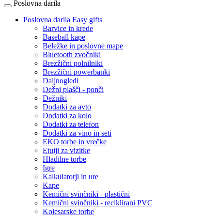
Poslovna darila
Poslovna darila Easy gifts
Barvice in krede
Baseball kape
Beležke in poslovne mape
Bluetooth zvočniki
Brezžični polnilniki
Brezžični powerbanki
Daljnogledi
Dežni plašči - ponči
Dežniki
Dodatki za avto
Dodatki za kolo
Dodatki za telefon
Dodatki za vino in seti
EKO torbe in vrečke
Etuiji za vizitke
Hladilne torbe
Igre
Kalkulatorji in ure
Kape
Kemični svinčniki - plastični
Kemični svinčniki - reciklirani PVC
Kolesarske torbe