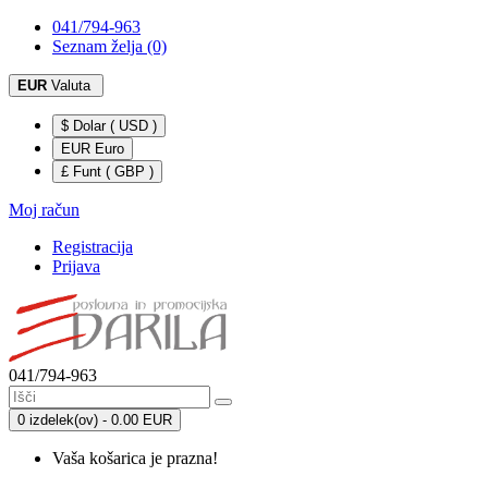
041/794-963
Seznam želja (0)
EUR
Valuta
$ Dolar ( USD )
EUR Euro
£ Funt ( GBP )
Moj račun
Registracija
Prijava
041/794-963
0 izdelek(ov) - 0.00 EUR
Vaša košarica je prazna!