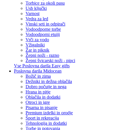
Torbice za okoli pasu
Usb ključki
Varnost
Vedra za led
Vinski seti in odpirači
Vodoodporne torbe
Vodoodporni etuiji
Vrči za vodo
Vžigalniki
Žar in piknik
Žepni noži - razno
Žepni švicarski noži - pipci
Vse Poslovna darila Easy gifts
Poslovna darila Midocean
Božič in zima
Dežniki in dežna oblačila
Dobro počutje in nega
Hrana in pitje
Oblačila in dodatki
Otroci in igre
Pisarna in pisanje
Premium izdelki in orodje
Šport in rekreacija
Tehnologija in dodatki
Torbe in potovanja