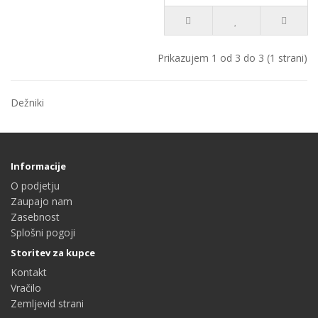
Prikazujem 1 od 3 do 3 (1 strani)
Dežniki
Informacije
O podjetju
Zaupajo nam
Zasebnost
Splošni pogoji
Storitev za kupce
Kontakt
Vračilo
Zemljevid strani