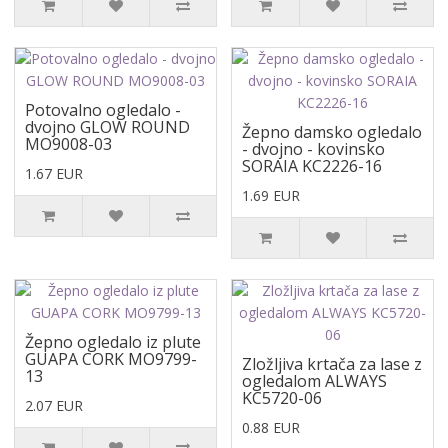
Potovalno ogledalo -
dvojno GLOW ROUND
Žepno damsko ogledalo
MO9008-03
- dvojno - kovinsko
SORAIA KC2226-16
1.67 EUR
1.69 EUR
Žepno ogledalo iz plute
GUAPA CORK MO9799-
Zložljiva krtača za lase z
13
ogledalom ALWAYS
KC5720-06
2.07 EUR
0.88 EUR