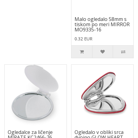
Malo ogledalo 58mm s
tiskom po meri MIRROR
MO9335-16
0.32 EUR
Ogledalce za ličenje
Ogledalo v obliki srca
MIRATE KC2466-26
dvojno GLOW HEART