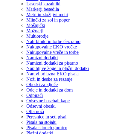
Laserski kazalniki
Markerji besedila
Metri in zložljivi metri
Mlinčki za sol in poper
Mošnjički
Možnarji
Multiorodje
Nahrbtniki in torbe čez ramo
Nakupovalne EKO vrečke
Nakupovalne vreče in torbe
Namizni dodatki
Namizni dodatki za pisarno
Napihljive žoge in plažni dodatki
Naravi prijazna EKO pisala
Noži in deske za rezanje
Obeski za ključe
Odeje in dodatki za dom
Odpirači
Odsevne baseball kape
Odsevni obeski
Olfa noži
Peresnice in seti pisal
Pisala na stojalu
Pisala s touch gumico
Plažni dodatki