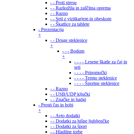
- - Proti stresu
- - Razkužila in zaščitna oprema
- - Razno
- - Seti z vizitkarjem in obeskom
- - Škatlice za tablete
- Prezentacija
+
- - Druge steklenice
+
- - - Bodum
+
- - - - Lesene škatle za čaj in
seti
- - - - Pripomočki
- - - - Termo steklenice
- - - - Športne steklenice
- - Razno
- - USB/UDP ključki
- - Značke in badgi
- Prosti čas in hobi
+
- - Avto dodatki
- - Dodatki za hišne ljubljenčke
- - Dodatki za šport
- - Hladilne torbe