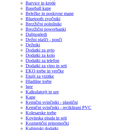
Barvice in krede
Baseball kape
Beležke in poslovne mape
Bluetooth zvočniki
Brezžični polnilniki
Brezžični powerbanki
Daljnogledi
Dežni plašči - ponči
Dežniki
Dodatki za avto
Dodatki za kolo
Dodatki za telefon
Dodatki za vino in seti
EKO torbe in vrečke
Etuiji za vizitke
Hladilne torbe
Igre
Kalkulatorji in ure
Kape
Kemični svinčniki - plastični
Kemični svinčniki - reciklirani PVC
Kolesarske torbe
Kovinska pisala in seti
Kozmetični pripomočki
Kuhinjski dodatki