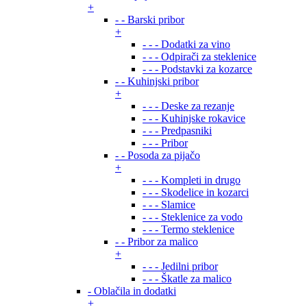
+
- - Barski pribor
+
- - - Dodatki za vino
- - - Odpirači za steklenice
- - - Podstavki za kozarce
- - Kuhinjski pribor
+
- - - Deske za rezanje
- - - Kuhinjske rokavice
- - - Predpasniki
- - - Pribor
- - Posoda za pijačo
+
- - - Kompleti in drugo
- - - Skodelice in kozarci
- - - Slamice
- - - Steklenice za vodo
- - - Termo steklenice
- - Pribor za malico
+
- - - Jedilni pribor
- - - Škatle za malico
- Oblačila in dodatki
+