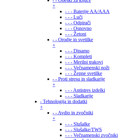
- - Obeski za ključe
+
- - - Baterije AA/AAA
- - - Luči
- - - Odpirači
- - - Osnovno
- - - Žetoni
- - Orodje in svetilke
+
- - - Dinamo
- - - Kompleti
- - - Merilni trakovi
- - - Večnamenski noži
- - - Žepne svetilke
- - Proti stresu in sladkarije
+
- - - Antistres izdelki
- - - Sladkarije
- Tehnologija in dodatki
+
- - Avdio in zvočniki
+
- - - Slušalke
- - - Slušalke/TWS
- - - Večnamenski zvočniki