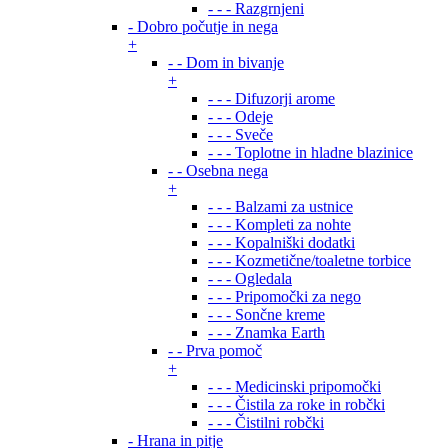
- - - Razgrnjeni
- Dobro počutje in nega
+
- - Dom in bivanje
+
- - - Difuzorji arome
- - - Odeje
- - - Sveče
- - - Toplotne in hladne blazinice
- - Osebna nega
+
- - - Balzami za ustnice
- - - Kompleti za nohte
- - - Kopalniški dodatki
- - - Kozmetične/toaletne torbice
- - - Ogledala
- - - Pripomočki za nego
- - - Sončne kreme
- - - Znamka Earth
- - Prva pomoč
+
- - - Medicinski pripomočki
- - - Čistila za roke in robčki
- - - Čistilni robčki
- Hrana in pitje