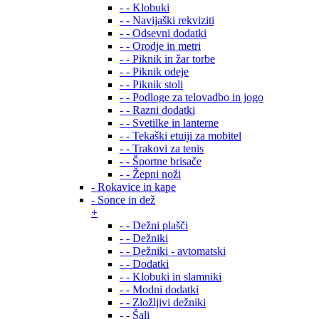
- - Klobuki
- - Navijaški rekviziti
- - Odsevni dodatki
- - Orodje in metri
- - Piknik in žar torbe
- - Piknik odeje
- - Piknik stoli
- - Podloge za telovadbo in jogo
- - Razni dodatki
- - Svetilke in lanterne
- - Tekaški etuiji za mobitel
- - Trakovi za tenis
- - Športne brisače
- - Žepni noži
- Rokavice in kape
- Sonce in dež
+
- - Dežni plašči
- - Dežniki
- - Dežniki - avtomatski
- - Dodatki
- - Klobuki in slamniki
- - Modni dodatki
- - Zložljivi dežniki
- - Šali