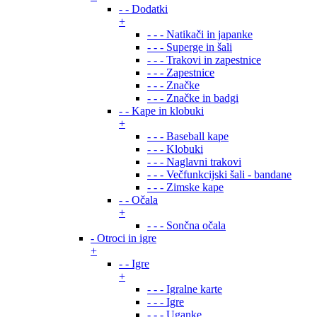
- - Dodatki
+
- - - Natikači in japanke
- - - Superge in šali
- - - Trakovi in zapestnice
- - - Zapestnice
- - - Značke
- - - Značke in badgi
- - Kape in klobuki
+
- - - Baseball kape
- - - Klobuki
- - - Naglavni trakovi
- - - Večfunkcijski šali - bandane
- - - Zimske kape
- - Očala
+
- - - Sončna očala
- Otroci in igre
+
- - Igre
+
- - - Igralne karte
- - - Igre
- - - Uganke