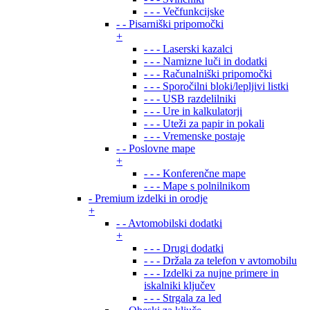
- - - Večfunkcijske
- - Pisarniški pripomočki
+
- - - Laserski kazalci
- - - Namizne luči in dodatki
- - - Računalniški pripomočki
- - - Sporočilni bloki/lepljivi listki
- - - USB razdelilniki
- - - Ure in kalkulatorji
- - - Uteži za papir in pokali
- - - Vremenske postaje
- - Poslovne mape
+
- - - Konferenčne mape
- - - Mape s polnilnikom
- Premium izdelki in orodje
+
- - Avtomobilski dodatki
+
- - - Drugi dodatki
- - - Držala za telefon v avtomobilu
- - - Izdelki za nujne primere in
iskalniki ključev
- - - Strgala za led