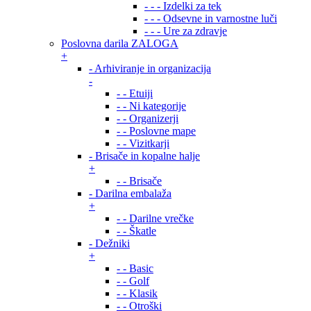
- - - Izdelki za tek
- - - Odsevne in varnostne luči
- - - Ure za zdravje
Poslovna darila ZALOGA
+
- Arhiviranje in organizacija
-
- - Etuiji
- - Ni kategorije
- - Organizerji
- - Poslovne mape
- - Vizitkarji
- Brisače in kopalne halje
+
- - Brisače
- Darilna embalaža
+
- - Darilne vrečke
- - Škatle
- Dežniki
+
- - Basic
- - Golf
- - Klasik
- - Otroški