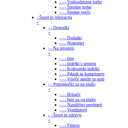
- - - Vodoodporne torbe
- - - Športne torbe
- - - Špotne vreče
- Šport in rekreacija
+
- - Dogodki
+
- - - Dodatki
- - - Nogomet
- - Na prostem
+
- - - Igre
- - - Izdelki s semeni
- - - Kolesarski izdelki
- - - Piknik in kampiranje
- - - Viseče mreže in stoli
- - Pripomočki za na plažo
+
- - - Brisače
- - - Igre za na plažo
- - - Napihljivi predmeti
- - - Ventilatorji
- - Šport in zdravje
+
- - - Fitness