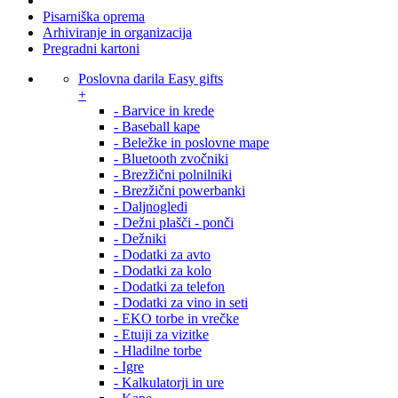
Pisarniška oprema
Arhiviranje in organizacija
Pregradni kartoni
Poslovna darila Easy gifts
+
- Barvice in krede
- Baseball kape
- Beležke in poslovne mape
- Bluetooth zvočniki
- Brezžični polnilniki
- Brezžični powerbanki
- Daljnogledi
- Dežni plašči - ponči
- Dežniki
- Dodatki za avto
- Dodatki za kolo
- Dodatki za telefon
- Dodatki za vino in seti
- EKO torbe in vrečke
- Etuiji za vizitke
- Hladilne torbe
- Igre
- Kalkulatorji in ure