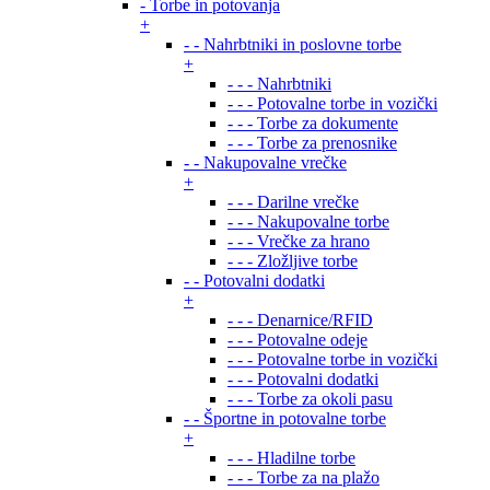
- Torbe in potovanja
+
- - Nahrbtniki in poslovne torbe
+
- - - Nahrbtniki
- - - Potovalne torbe in vozički
- - - Torbe za dokumente
- - - Torbe za prenosnike
- - Nakupovalne vrečke
+
- - - Darilne vrečke
- - - Nakupovalne torbe
- - - Vrečke za hrano
- - - Zložljive torbe
- - Potovalni dodatki
+
- - - Denarnice/RFID
- - - Potovalne odeje
- - - Potovalne torbe in vozički
- - - Potovalni dodatki
- - - Torbe za okoli pasu
- - Športne in potovalne torbe
+
- - - Hladilne torbe
- - - Torbe za na plažo