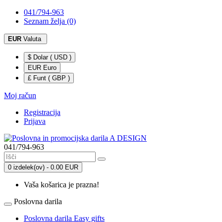
041/794-963
Seznam želja (0)
EUR
Valuta
$ Dolar ( USD )
EUR Euro
£ Funt ( GBP )
Moj račun
Registracija
Prijava
041/794-963
0 izdelek(ov) - 0.00 EUR
Vaša košarica je prazna!
Poslovna darila
Poslovna darila Easy gifts