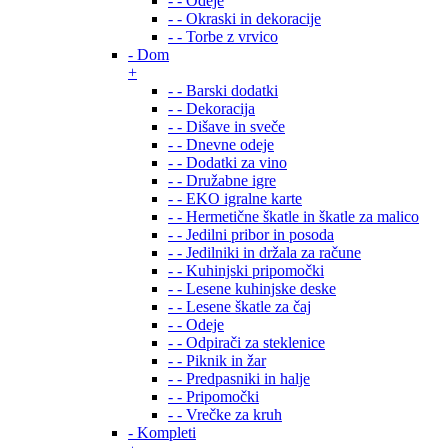
- - Odeje
- - Okraski in dekoracije
- - Torbe z vrvico
- Dom
+
- - Barski dodatki
- - Dekoracija
- - Dišave in sveče
- - Dnevne odeje
- - Dodatki za vino
- - Družabne igre
- - EKO igralne karte
- - Hermetične škatle in škatle za malico
- - Jedilni pribor in posoda
- - Jedilniki in držala za račune
- - Kuhinjski pripomočki
- - Lesene kuhinjske deske
- - Lesene škatle za čaj
- - Odeje
- - Odpirači za steklenice
- - Piknik in žar
- - Predpasniki in halje
- - Pripomočki
- - Vrečke za kruh
- Kompleti