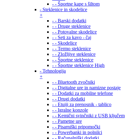
- - Športne kape s šiltom
- Steklenice in skodelice
+
- - Barski dodatki
- - Druge steklenice
- - Potovalne skodelice
- - Seti za kavo - čaj
- - Skodelice
- - Termo steklenice
- - Zložljive steklenice
- - Športne steklenice
- - Športne steklenice High
- Tehnologija
+
- - Bluetooth zvočniki
- - Digitalne ure in namizne postaje
- - Dodatki za mobilne telefone
- - Drugi dodatki
- - Etuiji za prenosnik - tablico
- - Igralne konzole
- - Kemični svinčniki z USB ključem
- - Pametne ure
- - Pisarniški pripomočki
- - Powerbanki in polnilci
- - Računalniški dodatki