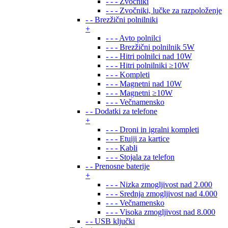
- - - Zvočniki
- - - Zvočniki, lučke za razpoloženje
- - Brezžični polnilniki
+
- - - Avto polnilci
- - - Brezžični polnilnik 5W
- - - Hitri polnilci nad 10W
- - - Hitri polnilniki ≥10W
- - - Kompleti
- - - Magnetni nad 10W
- - - Magnetni ≥10W
- - - Večnamensko
- - Dodatki za telefone
+
- - - Droni in igralni kompleti
- - - Etuiji za kartice
- - - Kabli
- - - Stojala za telefon
- - Prenosne baterije
+
- - - Nizka zmogljivost nad 2.000
- - - Srednja zmogljivost nad 4.000
- - - Večnamensko
- - - Visoka zmogljivost nad 8.000
- - USB ključki