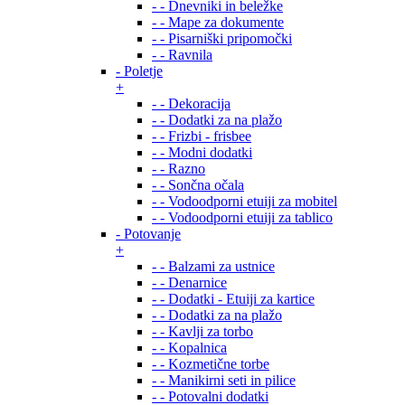
- - Dnevniki in beležke
- - Mape za dokumente
- - Pisarniški pripomočki
- - Ravnila
- Poletje
+
- - Dekoracija
- - Dodatki za na plažo
- - Frizbi - frisbee
- - Modni dodatki
- - Razno
- - Sončna očala
- - Vodoodporni etuiji za mobitel
- - Vodoodporni etuiji za tablico
- Potovanje
+
- - Balzami za ustnice
- - Denarnice
- - Dodatki - Etuiji za kartice
- - Dodatki za na plažo
- - Kavlji za torbo
- - Kopalnica
- - Kozmetične torbe
- - Manikirni seti in pilice
- - Potovalni dodatki