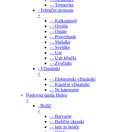
- - Termovke
- Tehnični program
+
- - Kalkulatorji
- - Orodja
- - Ostalo
- - Powerbank
- - Slušalke
- - Svetilke
- - Ure
- - Usb ključki
- - Zvočniki
- Vžigalniki
+
- - Elektronski vžigalniki
- - Klasični vžigalniki
- - Ni kategorije
Poslovna darila Hidea
+
- Božič
+
- - Barvanje
- - Božični okraski
- - Igre in igrače