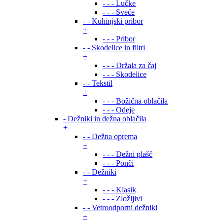
- - - Lučke
- - - Sveče
- - Kuhinjski pribor
+
- - - Pribor
- - Skodelice in filtri
+
- - - Držala za čaj
- - - Skodelice
- - Tekstil
+
- - - Božična oblačila
- - - Odeje
- Dežniki in dežna oblačila
+
- - Dežna oprema
+
- - - Dežni plašč
- - - Ponči
- - Dežniki
+
- - - Klasik
- - - Zložljivi
- - Vetroodporni dežniki
+