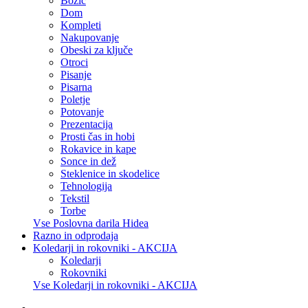
Božič
Dom
Kompleti
Nakupovanje
Obeski za ključe
Otroci
Pisanje
Pisarna
Poletje
Potovanje
Prezentacija
Prosti čas in hobi
Rokavice in kape
Sonce in dež
Steklenice in skodelice
Tehnologija
Tekstil
Torbe
Vse Poslovna darila Hidea
Razno in odprodaja
Koledarji in rokovniki - AKCIJA
Koledarji
Rokovniki
Vse Koledarji in rokovniki - AKCIJA