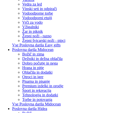
Vedra za led
Vinski seti in odpirači
Vodoodporne torbe
Vodoodporni etuiji
Vrči za vodo
Vžigalniki
Žar in piknik
Žepni noži - razno
Žepni švicarski noži - pipci
Vse Poslovna darila Easy gifts
Poslovna darila Midocean
Božič in zima
Dežniki in dežna oblačila
Dobro počutje in nega
Hrana in pitje
Oblačila in dodatki
Otroci in igre
Pisarna in pisanje
Premium izdelki in orodje
Šport in rekreacija
Tehnologija in dodatki
Torbe in potovanja
Vse Poslovna darila Midocean
Poslovna darila Hidea