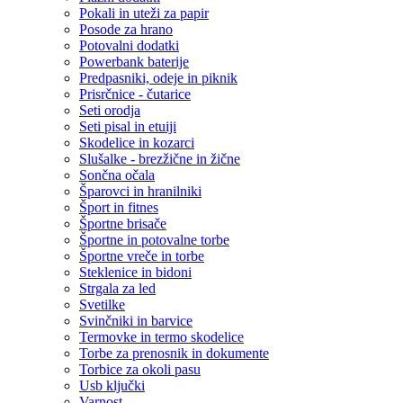
Pokali in uteži za papir
Posode za hrano
Potovalni dodatki
Powerbank baterije
Predpasniki, odeje in piknik
Prisrčnice - čutarice
Seti orodja
Seti pisal in etuiji
Skodelice in kozarci
Slušalke - brezžične in žične
Sončna očala
Šparovci in hranilniki
Šport in fitnes
Športne brisače
Športne in potovalne torbe
Športne vreče in torbe
Steklenice in bidoni
Strgala za led
Svetilke
Svinčniki in barvice
Termovke in termo skodelice
Torbe za prenosnik in dokumente
Torbice za okoli pasu
Usb ključki
Varnost