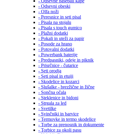
- Odsevne baseball kape
- Odsevni obeski
- Olfa noži
- Peresnice in seti pisal
- Pisala na stojalu
- Pisala s touch gumico
- Plažni dodatki
- Pokali in uteži za papir
- Posode za hrano
- Potovalni dodatki
- Powerbank baterije
- Predpasniki, odeje in piknik
- Prisrčnice - čutarice
- Seti orodja
- Seti pisal in etuiji
- Skodelice in kozarci
- Slušalke - brezžične in žične
- Sončna očala
- Steklenice in bidoni
- Strgala za led
- Svetilke
- Svinčniki in barvice
- Termovke in termo skodelice
- Torbe za prenosnik in dokumente
- Torbice za okoli pasu