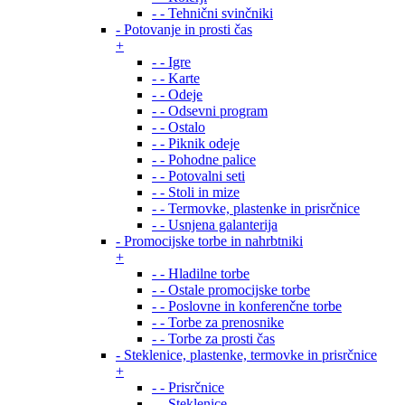
- - Tehnični svinčniki
- Potovanje in prosti čas
+
- - Igre
- - Karte
- - Odeje
- - Odsevni program
- - Ostalo
- - Piknik odeje
- - Pohodne palice
- - Potovalni seti
- - Stoli in mize
- - Termovke, plastenke in prisrčnice
- - Usnjena galanterija
- Promocijske torbe in nahrbtniki
+
- - Hladilne torbe
- - Ostale promocijske torbe
- - Poslovne in konferenčne torbe
- - Torbe za prenosnike
- - Torbe za prosti čas
- Steklenice, plastenke, termovke in prisrčnice
+
- - Prisrčnice
- - Steklenice