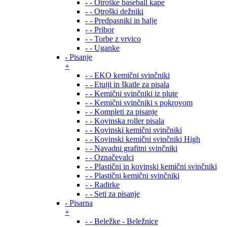
- - Otroške baseball kape
- - Otroški dežniki
- - Predpasniki in halje
- - Pribor
- - Torbe z vrvico
- - Uganke
- Pisanje
+
- - EKO kemični svinčniki
- - Etuiji in škatle za pisala
- - Kemični svinčniki iz plute
- - Kemični svinčniki s pokrovom
- - Kompleti za pisanje
- - Kovinska roller pisala
- - Kovinski kemični svinčniki
- - Kovinski kemični svinčniki High
- - Navadni grafitni svinčniki
- - Označevalci
- - Plastični in kovinski kemični svinčniki
- - Plastični kemični svinčniki
- - Radirke
- - Seti za pisanje
- Pisarna
+
- - Beležke - Beležnice