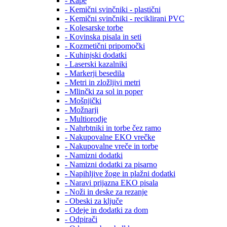
- Kape
- Kemični svinčniki - plastični
- Kemični svinčniki - reciklirani PVC
- Kolesarske torbe
- Kovinska pisala in seti
- Kozmetični pripomočki
- Kuhinjski dodatki
- Laserski kazalniki
- Markerji besedila
- Metri in zložljivi metri
- Mlinčki za sol in poper
- Mošnjički
- Možnarji
- Multiorodje
- Nahrbtniki in torbe čez ramo
- Nakupovalne EKO vrečke
- Nakupovalne vreče in torbe
- Namizni dodatki
- Namizni dodatki za pisarno
- Napihljive žoge in plažni dodatki
- Naravi prijazna EKO pisala
- Noži in deske za rezanje
- Obeski za ključe
- Odeje in dodatki za dom
- Odpirači