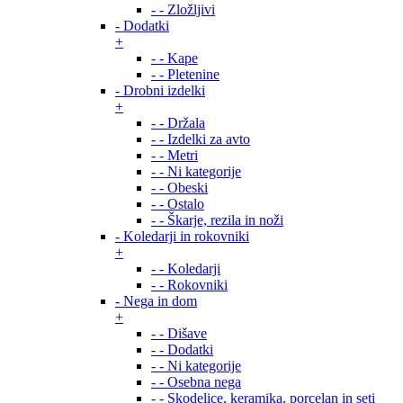
- - Zložljivi
- Dodatki
+
- - Kape
- - Pletenine
- Drobni izdelki
+
- - Držala
- - Izdelki za avto
- - Metri
- - Ni kategorije
- - Obeski
- - Ostalo
- - Škarje, rezila in noži
- Koledarji in rokovniki
+
- - Koledarji
- - Rokovniki
- Nega in dom
+
- - Dišave
- - Dodatki
- - Ni kategorije
- - Osebna nega
- - Skodelice, keramika, porcelan in seti