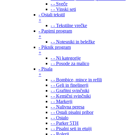
- - Sveče
- - Vinski seti
- Ostali tekstil
+
- - Tekstilne vrečke
- Papirni program
+
- - Notesniki in beležke
- Piknik program
+
- - Ni kategorije
- - Posode za malico
- Pisala
+
- - Bombice, mince in refili
- - Geli in finelinerji
- - Grafitni svinčniki
- - Kemični svinčniki
- - Markerji
- - Nalivna peresa
- - Ostali pisalni pribor
- - Ostalo
- - Parker 5TH
- - Pisalni seti in etuiji
- - Rolerji