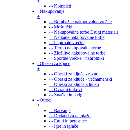
+
- - Kompleti
- Nakupovanje
+
- - Bombažne nakupovalne vrečke
- - Mošnjički
- - Nakupovalne torbe Drugi materiali
- - Netkane nakupovalne torbe
- - Papirnate vrečke
- - Termo nakupovalne torbe
- - Zložljive nakupovalne torbe
- - Športne vrečke - nahrbtniki
- Obeski za ključe
+
- - Obeski za ključe - razno
- - Obeski za ključe - večnamenski
- - Obeski za ključe z lučko
- - Ovratni trakovi
- - Značke in badgi
- Otroci
+
- - Barvanje
- - Dodatki za na plažo
- - Etuiji in peresnice
- - Igre in igrače