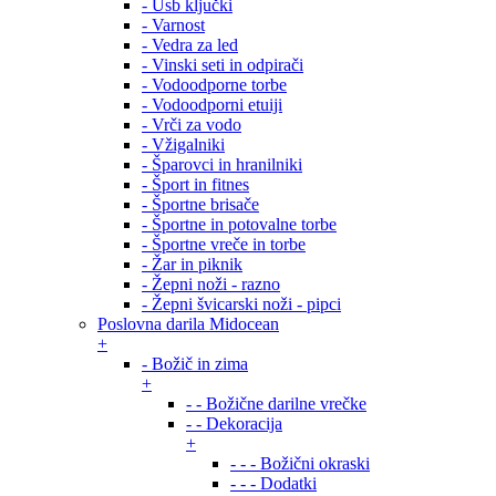
- Usb ključki
- Varnost
- Vedra za led
- Vinski seti in odpirači
- Vodoodporne torbe
- Vodoodporni etuiji
- Vrči za vodo
- Vžigalniki
- Šparovci in hranilniki
- Šport in fitnes
- Športne brisače
- Športne in potovalne torbe
- Športne vreče in torbe
- Žar in piknik
- Žepni noži - razno
- Žepni švicarski noži - pipci
Poslovna darila Midocean
+
- Božič in zima
+
- - Božične darilne vrečke
- - Dekoracija
+
- - - Božični okraski
- - - Dodatki