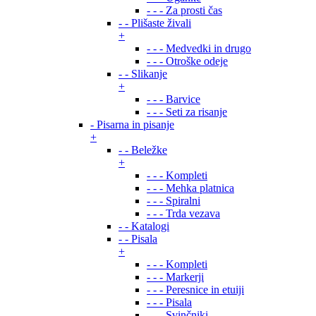
- - - Za prosti čas
- - Plišaste živali
+
- - - Medvedki in drugo
- - - Otroške odeje
- - Slikanje
+
- - - Barvice
- - - Seti za risanje
- Pisarna in pisanje
+
- - Beležke
+
- - - Kompleti
- - - Mehka platnica
- - - Spiralni
- - - Trda vezava
- - Katalogi
- - Pisala
+
- - - Kompleti
- - - Markerji
- - - Peresnice in etuiji
- - - Pisala
- - - Svinčniki