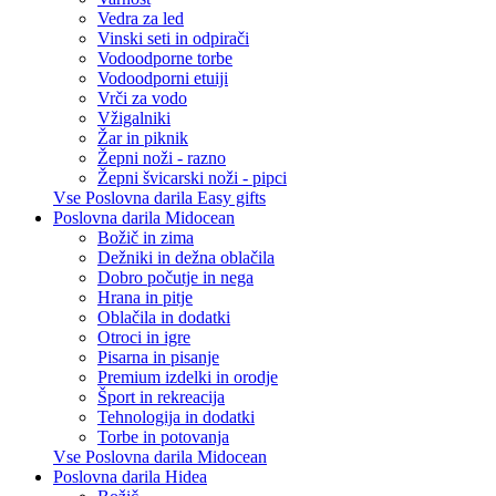
Vedra za led
Vinski seti in odpirači
Vodoodporne torbe
Vodoodporni etuiji
Vrči za vodo
Vžigalniki
Žar in piknik
Žepni noži - razno
Žepni švicarski noži - pipci
Vse Poslovna darila Easy gifts
Poslovna darila Midocean
Božič in zima
Dežniki in dežna oblačila
Dobro počutje in nega
Hrana in pitje
Oblačila in dodatki
Otroci in igre
Pisarna in pisanje
Premium izdelki in orodje
Šport in rekreacija
Tehnologija in dodatki
Torbe in potovanja
Vse Poslovna darila Midocean
Poslovna darila Hidea