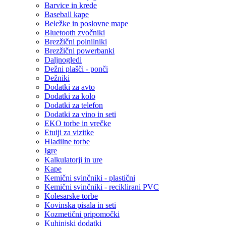
Barvice in krede
Baseball kape
Beležke in poslovne mape
Bluetooth zvočniki
Brezžični polnilniki
Brezžični powerbanki
Daljnogledi
Dežni plašči - ponči
Dežniki
Dodatki za avto
Dodatki za kolo
Dodatki za telefon
Dodatki za vino in seti
EKO torbe in vrečke
Etuiji za vizitke
Hladilne torbe
Igre
Kalkulatorji in ure
Kape
Kemični svinčniki - plastični
Kemični svinčniki - reciklirani PVC
Kolesarske torbe
Kovinska pisala in seti
Kozmetični pripomočki
Kuhinjski dodatki