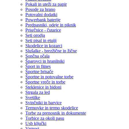
Pokali in uteži za papir
Posode za hrano
Potovalni dodatki
Powerbank baterije
Predpasniki, odeje in piknik
Prisrčnice - čutarice
Seti orodja
Seti pisal in etuiji
Skodelice in kozarci
Slušalke - brezžične in žične
Sončna očala
Šparovci in hranilniki
Šport in fitnes
Športne brisače
Športne in potovalne torbe
Športne vreče in torbe
Steklenice in bidoni
Strgala za led
Svetilke
Svinčniki in barvice
Termovke in termo skodelice
Torbe za prenosnik in dokumente
Torbice za okoli pasu
Usb ključki
Varnost