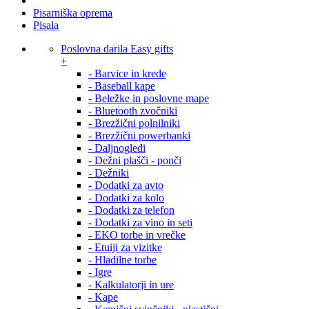
Pisarniška oprema
Pisala
Poslovna darila Easy gifts
+
- Barvice in krede
- Baseball kape
- Beležke in poslovne mape
- Bluetooth zvočniki
- Brezžični polnilniki
- Brezžični powerbanki
- Daljnogledi
- Dežni plašči - ponči
- Dežniki
- Dodatki za avto
- Dodatki za kolo
- Dodatki za telefon
- Dodatki za vino in seti
- EKO torbe in vrečke
- Etuiji za vizitke
- Hladilne torbe
- Igre
- Kalkulatorji in ure
- Kape