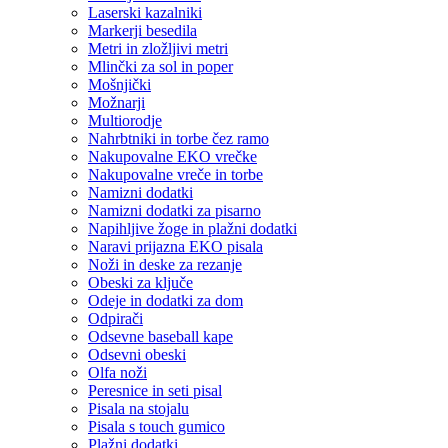
Laserski kazalniki
Markerji besedila
Metri in zložljivi metri
Mlinčki za sol in poper
Mošnjički
Možnarji
Multiorodje
Nahrbtniki in torbe čez ramo
Nakupovalne EKO vrečke
Nakupovalne vreče in torbe
Namizni dodatki
Namizni dodatki za pisarno
Napihljive žoge in plažni dodatki
Naravi prijazna EKO pisala
Noži in deske za rezanje
Obeski za ključe
Odeje in dodatki za dom
Odpirači
Odsevne baseball kape
Odsevni obeski
Olfa noži
Peresnice in seti pisal
Pisala na stojalu
Pisala s touch gumico
Plažni dodatki