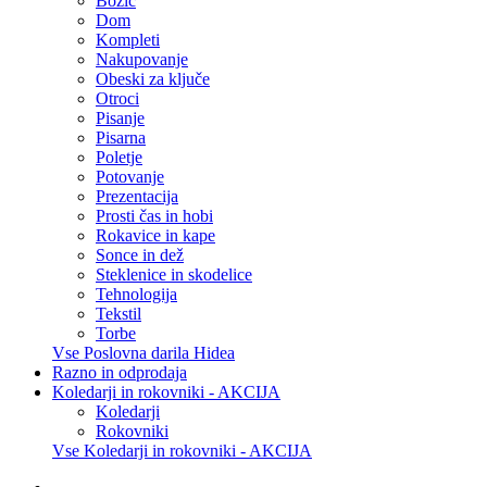
Božič
Dom
Kompleti
Nakupovanje
Obeski za ključe
Otroci
Pisanje
Pisarna
Poletje
Potovanje
Prezentacija
Prosti čas in hobi
Rokavice in kape
Sonce in dež
Steklenice in skodelice
Tehnologija
Tekstil
Torbe
Vse Poslovna darila Hidea
Razno in odprodaja
Koledarji in rokovniki - AKCIJA
Koledarji
Rokovniki
Vse Koledarji in rokovniki - AKCIJA