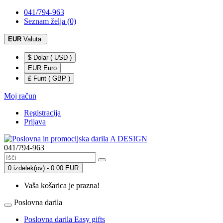
041/794-963
Seznam želja (0)
EUR
Valuta
$ Dolar ( USD )
EUR Euro
£ Funt ( GBP )
Moj račun
Registracija
Prijava
041/794-963
0 izdelek(ov) - 0.00 EUR
Vaša košarica je prazna!
Poslovna darila
Poslovna darila Easy gifts