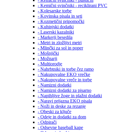
- Kemični svinčniki - plastični
- Kemični svinčniki - reciklirani PVC
- Kolesarske torbe
- Kovinska pisala in seti
- Kozmetični pripomočki
- Kuhinjski dodatki
- Laserski kazalniki
- Markerji besedila
- Metri in zložljivi metri
- Mlinčki za sol in poper
- Mošnjički
- Možnarji
- Multiorodje
- Nahrbtniki in torbe čez ramo
- Nakupovalne EKO vrečke
- Nakupovalne vreče in torbe
- Namizni dodatki
- Namizni dodatki za pisarno
- Napihljive žoge in plažni dodatki
- Naravi prijazna EKO pisala
- Noži in deske za rezanje
- Obeski za ključe
- Odeje in dodatki za dom
- Odpirači
- Odsevne baseball kape