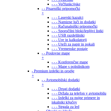
- - - Večfunkcijske
- - Pisarniški pripomočki
+
- - - Laserski kazalci
- - - Namizne luči in dodatki
- - - Računalniški pripomočki
- - - Sporočilni bloki/lepljivi listki
- - - USB razdelilniki
- - - Ure in kalkulatorji
- - - Uteži za papir in pokali
- - - Vremenske postaje
- - Poslovne mape
+
- - - Konferenčne mape
- - - Mape s polnilnikom
- Premium izdelki in orodje
+
- - Avtomobilski dodatki
+
- - - Drugi dodatki
- - - Držala za telefon v avtomobilu
- - - Izdelki za nujne primere in
iskalniki ključev
- - - Strgala za led