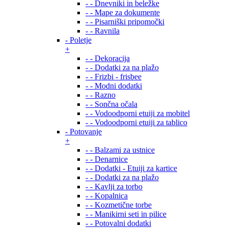
- - Dnevniki in beležke
- - Mape za dokumente
- - Pisarniški pripomočki
- - Ravnila
- Poletje
+
- - Dekoracija
- - Dodatki za na plažo
- - Frizbi - frisbee
- - Modni dodatki
- - Razno
- - Sončna očala
- - Vodoodporni etuiji za mobitel
- - Vodoodporni etuiji za tablico
- Potovanje
+
- - Balzami za ustnice
- - Denarnice
- - Dodatki - Etuiji za kartice
- - Dodatki za na plažo
- - Kavlji za torbo
- - Kopalnica
- - Kozmetične torbe
- - Manikirni seti in pilice
- - Potovalni dodatki