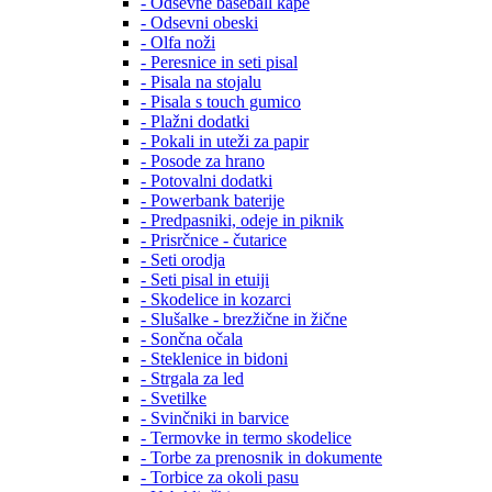
- Odsevne baseball kape
- Odsevni obeski
- Olfa noži
- Peresnice in seti pisal
- Pisala na stojalu
- Pisala s touch gumico
- Plažni dodatki
- Pokali in uteži za papir
- Posode za hrano
- Potovalni dodatki
- Powerbank baterije
- Predpasniki, odeje in piknik
- Prisrčnice - čutarice
- Seti orodja
- Seti pisal in etuiji
- Skodelice in kozarci
- Slušalke - brezžične in žične
- Sončna očala
- Steklenice in bidoni
- Strgala za led
- Svetilke
- Svinčniki in barvice
- Termovke in termo skodelice
- Torbe za prenosnik in dokumente
- Torbice za okoli pasu