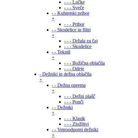
- - - Lučke
- - - Sveče
- - Kuhinjski pribor
+
- - - Pribor
- - Skodelice in filtri
+
- - - Držala za čaj
- - - Skodelice
- - Tekstil
+
- - - Božična oblačila
- - - Odeje
- Dežniki in dežna oblačila
+
- - Dežna oprema
+
- - - Dežni plašč
- - - Ponči
- - Dežniki
+
- - - Klasik
- - - Zložljivi
- - Vetroodporni dežniki
+