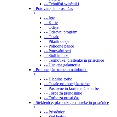
- - Tehnični svinčniki
- Potovanje in prosti čas
+
- - Igre
- - Karte
- - Odeje
- - Odsevni program
- - Ostalo
- - Piknik odeje
- - Pohodne palice
- - Potovalni seti
- - Stoli in mize
- - Termovke, plastenke in prisrčnice
- - Usnjena galanterija
- Promocijske torbe in nahrbtniki
+
- - Hladilne torbe
- - Ostale promocijske torbe
- - Poslovne in konferenčne torbe
- - Torbe za prenosnike
- - Torbe za prosti čas
- Steklenice, plastenke, termovke in prisrčnice
+
- - Prisrčnice
- - Steklenice