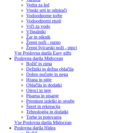
Vedra za led
Vinski seti in odpirači
Vodoodporne torbe
Vodoodporni etuiji
Vrči za vodo
Vžigalniki
Žar in piknik
Žepni noži - razno
Žepni švicarski noži - pipci
Vse Poslovna darila Easy gifts
Poslovna darila Midocean
Božič in zima
Dežniki in dežna oblačila
Dobro počutje in nega
Hrana in pitje
Oblačila in dodatki
Otroci in igre
Pisarna in pisanje
Premium izdelki in orodje
Šport in rekreacija
Tehnologija in dodatki
Torbe in potovanja
Vse Poslovna darila Midocean
Poslovna darila Hidea