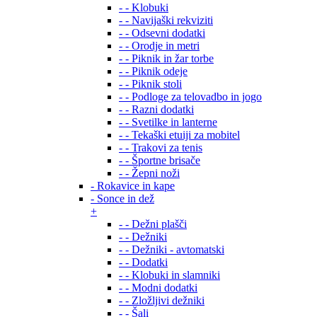
- - Klobuki
- - Navijaški rekviziti
- - Odsevni dodatki
- - Orodje in metri
- - Piknik in žar torbe
- - Piknik odeje
- - Piknik stoli
- - Podloge za telovadbo in jogo
- - Razni dodatki
- - Svetilke in lanterne
- - Tekaški etuiji za mobitel
- - Trakovi za tenis
- - Športne brisače
- - Žepni noži
- Rokavice in kape
- Sonce in dež
+
- - Dežni plašči
- - Dežniki
- - Dežniki - avtomatski
- - Dodatki
- - Klobuki in slamniki
- - Modni dodatki
- - Zložljivi dežniki
- - Šali