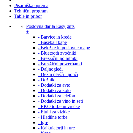
Pisarniška oprema
Tehnični program
Table in pribor
Poslovna darila Easy gifts
+
- Barvice in krede
- Baseball kape
- Beležke in poslovne mape
- Bluetooth zvočniki
- Brezžični polnilniki
- Brezžični powerbanki
- Daljnogledi
- Dežni plašči - ponči
- Dežniki
- Dodatki za avto
- Dodatki za kolo
- Dodatki za telefon
- Dodatki za vino in seti
- EKO torbe in vrečke
- Etuiji za vizitke
- Hladilne torbe
- Igre
- Kalkulatorji in ure