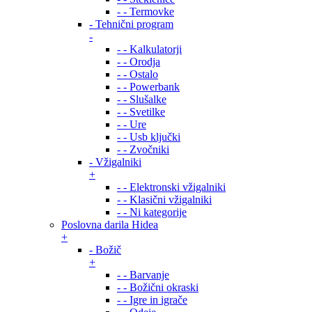
- - Termovke
- Tehnični program
-
- - Kalkulatorji
- - Orodja
- - Ostalo
- - Powerbank
- - Slušalke
- - Svetilke
- - Ure
- - Usb ključki
- - Zvočniki
- Vžigalniki
+
- - Elektronski vžigalniki
- - Klasični vžigalniki
- - Ni kategorije
Poslovna darila Hidea
+
- Božič
+
- - Barvanje
- - Božični okraski
- - Igre in igrače