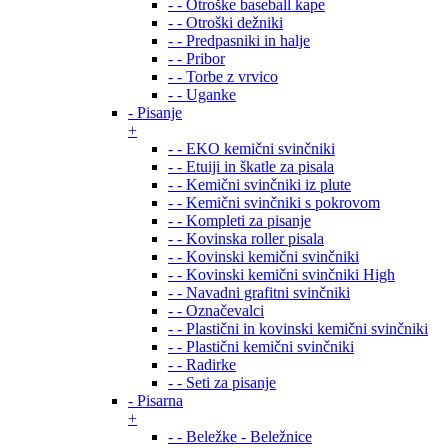
- - Otroške baseball kape
- - Otroški dežniki
- - Predpasniki in halje
- - Pribor
- - Torbe z vrvico
- - Uganke
- Pisanje
+
- - EKO kemični svinčniki
- - Etuiji in škatle za pisala
- - Kemični svinčniki iz plute
- - Kemični svinčniki s pokrovom
- - Kompleti za pisanje
- - Kovinska roller pisala
- - Kovinski kemični svinčniki
- - Kovinski kemični svinčniki High
- - Navadni grafitni svinčniki
- - Označevalci
- - Plastični in kovinski kemični svinčniki
- - Plastični kemični svinčniki
- - Radirke
- - Seti za pisanje
- Pisarna
+
- - Beležke - Beležnice