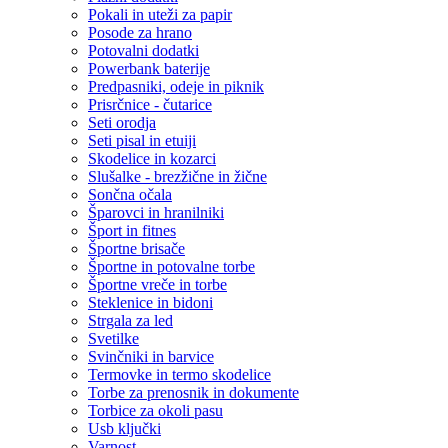
Pokali in uteži za papir
Posode za hrano
Potovalni dodatki
Powerbank baterije
Predpasniki, odeje in piknik
Prisrčnice - čutarice
Seti orodja
Seti pisal in etuiji
Skodelice in kozarci
Slušalke - brezžične in žične
Sončna očala
Šparovci in hranilniki
Šport in fitnes
Športne brisače
Športne in potovalne torbe
Športne vreče in torbe
Steklenice in bidoni
Strgala za led
Svetilke
Svinčniki in barvice
Termovke in termo skodelice
Torbe za prenosnik in dokumente
Torbice za okoli pasu
Usb ključki
Varnost