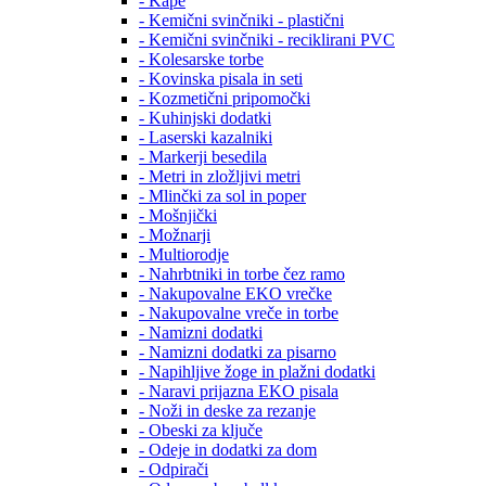
- Kape
- Kemični svinčniki - plastični
- Kemični svinčniki - reciklirani PVC
- Kolesarske torbe
- Kovinska pisala in seti
- Kozmetični pripomočki
- Kuhinjski dodatki
- Laserski kazalniki
- Markerji besedila
- Metri in zložljivi metri
- Mlinčki za sol in poper
- Mošnjički
- Možnarji
- Multiorodje
- Nahrbtniki in torbe čez ramo
- Nakupovalne EKO vrečke
- Nakupovalne vreče in torbe
- Namizni dodatki
- Namizni dodatki za pisarno
- Napihljive žoge in plažni dodatki
- Naravi prijazna EKO pisala
- Noži in deske za rezanje
- Obeski za ključe
- Odeje in dodatki za dom
- Odpirači