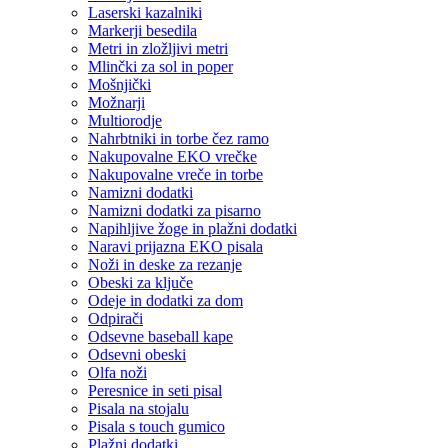
Laserski kazalniki
Markerji besedila
Metri in zložljivi metri
Mlinčki za sol in poper
Mošnjički
Možnarji
Multiorodje
Nahrbtniki in torbe čez ramo
Nakupovalne EKO vrečke
Nakupovalne vreče in torbe
Namizni dodatki
Namizni dodatki za pisarno
Napihljive žoge in plažni dodatki
Naravi prijazna EKO pisala
Noži in deske za rezanje
Obeski za ključe
Odeje in dodatki za dom
Odpirači
Odsevne baseball kape
Odsevni obeski
Olfa noži
Peresnice in seti pisal
Pisala na stojalu
Pisala s touch gumico
Plažni dodatki