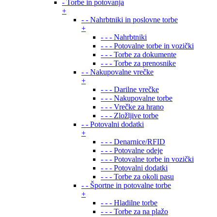
- Torbe in potovanja
+
- - Nahrbtniki in poslovne torbe
+
- - - Nahrbtniki
- - - Potovalne torbe in vozički
- - - Torbe za dokumente
- - - Torbe za prenosnike
- - Nakupovalne vrečke
+
- - - Darilne vrečke
- - - Nakupovalne torbe
- - - Vrečke za hrano
- - - Zložljive torbe
- - Potovalni dodatki
+
- - - Denarnice/RFID
- - - Potovalne odeje
- - - Potovalne torbe in vozički
- - - Potovalni dodatki
- - - Torbe za okoli pasu
- - Športne in potovalne torbe
+
- - - Hladilne torbe
- - - Torbe za na plažo