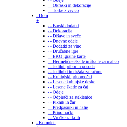
- - Odeje
- - Okraski in dekoracije
- - Torbe z vrvico
- Dom
+
- - Barski dodatki
- - Dekoracija
- - Dišave in sveče
- - Dnevne odeje
- - Dodatki za vino
- - Družabne igre
- - EKO igralne karte
- - Hermetične škatle in škatle za malico
- - Jedilni pribor in posoda
- - Jedilniki in držala za račune
- - Kuhinjski pripomočki
- - Lesene kuhinjske deske
- - Lesene škatle za čaj
- - Odeje
- - Odpirači za steklenice
- - Piknik in žar
- - Predpasniki in halje
- - Pripomočki
- - Vrečke za kruh
- Kompleti