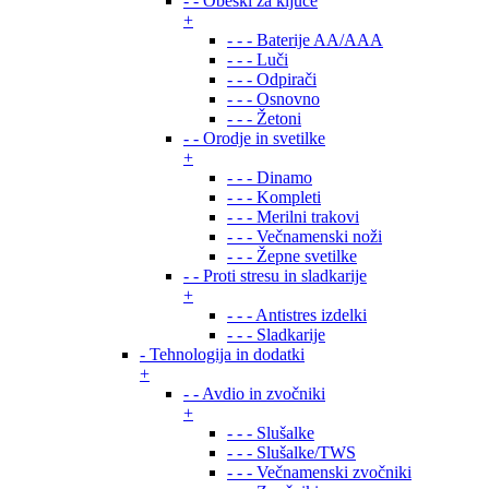
- - Obeski za ključe
+
- - - Baterije AA/AAA
- - - Luči
- - - Odpirači
- - - Osnovno
- - - Žetoni
- - Orodje in svetilke
+
- - - Dinamo
- - - Kompleti
- - - Merilni trakovi
- - - Večnamenski noži
- - - Žepne svetilke
- - Proti stresu in sladkarije
+
- - - Antistres izdelki
- - - Sladkarije
- Tehnologija in dodatki
+
- - Avdio in zvočniki
+
- - - Slušalke
- - - Slušalke/TWS
- - - Večnamenski zvočniki