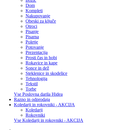
Božič
Dom
Kompleti
Nakupovanje
Obeski za ključe
Otroci
Pisanje
Pisarna
Poletje
Potovanje
Prezentacija
Prosti čas in hobi
Rokavice in kape
Sonce in dež
Steklenice in skodelice
Tehnologija
Tekstil
Torbe
Vse Poslovna darila Hidea
Razno in odprodaja
Koledarji in rokovniki - AKCIJA
Koledarji
Rokovniki
Vse Koledarji in rokovniki - AKCIJA