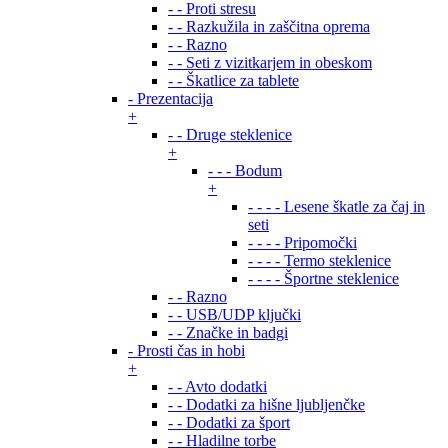
- - Proti stresu
- - Razkužila in zaščitna oprema
- - Razno
- - Seti z vizitkarjem in obeskom
- - Škatlice za tablete
- Prezentacija
+
- - Druge steklenice
+
- - - Bodum
+
- - - - Lesene škatle za čaj in
seti
- - - - Pripomočki
- - - - Termo steklenice
- - - - Športne steklenice
- - Razno
- - USB/UDP ključki
- - Značke in badgi
- Prosti čas in hobi
+
- - Avto dodatki
- - Dodatki za hišne ljubljenčke
- - Dodatki za šport
- - Hladilne torbe