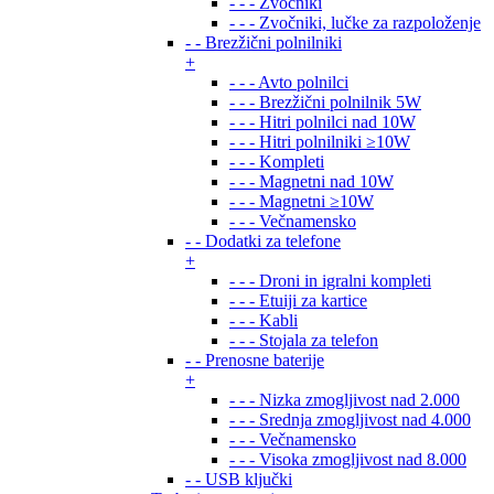
- - - Zvočniki
- - - Zvočniki, lučke za razpoloženje
- - Brezžični polnilniki
+
- - - Avto polnilci
- - - Brezžični polnilnik 5W
- - - Hitri polnilci nad 10W
- - - Hitri polnilniki ≥10W
- - - Kompleti
- - - Magnetni nad 10W
- - - Magnetni ≥10W
- - - Večnamensko
- - Dodatki za telefone
+
- - - Droni in igralni kompleti
- - - Etuiji za kartice
- - - Kabli
- - - Stojala za telefon
- - Prenosne baterije
+
- - - Nizka zmogljivost nad 2.000
- - - Srednja zmogljivost nad 4.000
- - - Večnamensko
- - - Visoka zmogljivost nad 8.000
- - USB ključki