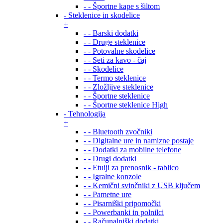
- - Športne kape s šiltom
- Steklenice in skodelice
+
- - Barski dodatki
- - Druge steklenice
- - Potovalne skodelice
- - Seti za kavo - čaj
- - Skodelice
- - Termo steklenice
- - Zložljive steklenice
- - Športne steklenice
- - Športne steklenice High
- Tehnologija
+
- - Bluetooth zvočniki
- - Digitalne ure in namizne postaje
- - Dodatki za mobilne telefone
- - Drugi dodatki
- - Etuiji za prenosnik - tablico
- - Igralne konzole
- - Kemični svinčniki z USB ključem
- - Pametne ure
- - Pisarniški pripomočki
- - Powerbanki in polnilci
- - Računalniški dodatki