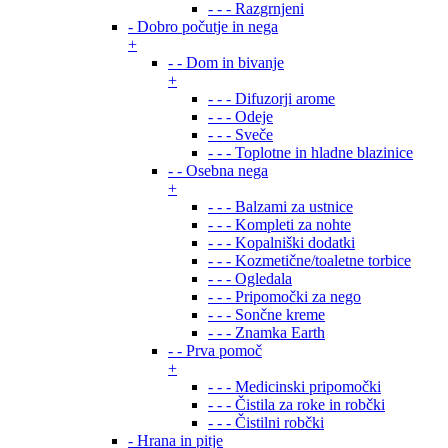
- - - Razgrnjeni
- Dobro počutje in nega
+
- - Dom in bivanje
+
- - - Difuzorji arome
- - - Odeje
- - - Sveče
- - - Toplotne in hladne blazinice
- - Osebna nega
+
- - - Balzami za ustnice
- - - Kompleti za nohte
- - - Kopalniški dodatki
- - - Kozmetične/toaletne torbice
- - - Ogledala
- - - Pripomočki za nego
- - - Sončne kreme
- - - Znamka Earth
- - Prva pomoč
+
- - - Medicinski pripomočki
- - - Čistila za roke in robčki
- - - Čistilni robčki
- Hrana in pitje