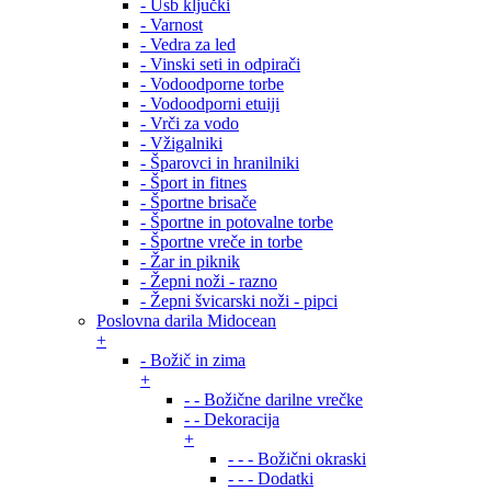
- Usb ključki
- Varnost
- Vedra za led
- Vinski seti in odpirači
- Vodoodporne torbe
- Vodoodporni etuiji
- Vrči za vodo
- Vžigalniki
- Šparovci in hranilniki
- Šport in fitnes
- Športne brisače
- Športne in potovalne torbe
- Športne vreče in torbe
- Žar in piknik
- Žepni noži - razno
- Žepni švicarski noži - pipci
Poslovna darila Midocean
+
- Božič in zima
+
- - Božične darilne vrečke
- - Dekoracija
+
- - - Božični okraski
- - - Dodatki