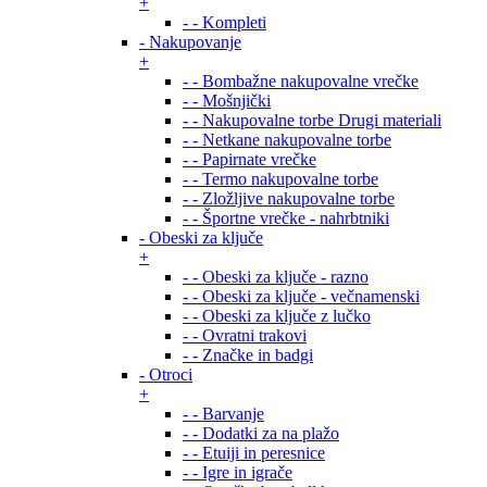
+
- - Kompleti
- Nakupovanje
+
- - Bombažne nakupovalne vrečke
- - Mošnjički
- - Nakupovalne torbe Drugi materiali
- - Netkane nakupovalne torbe
- - Papirnate vrečke
- - Termo nakupovalne torbe
- - Zložljive nakupovalne torbe
- - Športne vrečke - nahrbtniki
- Obeski za ključe
+
- - Obeski za ključe - razno
- - Obeski za ključe - večnamenski
- - Obeski za ključe z lučko
- - Ovratni trakovi
- - Značke in badgi
- Otroci
+
- - Barvanje
- - Dodatki za na plažo
- - Etuiji in peresnice
- - Igre in igrače