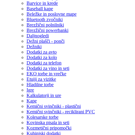
Barvice in krede
Baseball kape
Beležke in poslovne mape
Bluetooth zvočniki
Brezžični polnilniki
Brezžični powerbanki
Daljnogledi
Dežni plašči - ponči
Dežniki
Dodatki za avto
Dodatki za kolo
Dodatki za telefon
Dodatki za vino in seti
EKO torbe in vrečke
Etuiji za vizitke
Hladilne torbe
Igre
Kalkulatorji in ure
Kape
Kemični svinčniki - plastični
Kemični svinčniki - reciklirani PVC
Kolesarske torbe
Kovinska pisala in seti
Kozmetični pripomočki
Kuhinjski dodatki