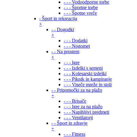
- - - Vodoodporne torbe
- - - Športne torbe
- - - Špotne vreče
- Šport in rekreacija
+
- - Dogodki
+
- - - Dodatki
- - - Nogomet
- - Na prostem
+
- - - Igre
- - - Izdelki s semeni
- - - Kolesarski izdelki
- - - Piknik in kampiranje
- - - Viseče mreže in stoli
- - Pripomočki za na plažo
+
- - - Brisače
- - - Igre za na plažo
- - - Napihljivi predmeti
- - - Ventilatorji
- - Šport in zdravje
+
- - - Fitness