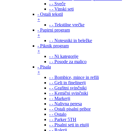
- - Sveče
- - Vinski seti
- Ostali tekstil
+
- - Tekstilne vrečke
- Papirni program
+
- - Notesniki in beležke
- Piknik program
+
- - Ni kategorije
- - Posode za malico
- Pisala
+
- - Bombice, mince in refili
- - Geli in finelinerji
- - Grafitni svinčniki
- - Kemični svinčniki
- - Markerji
- - Nalivna peresa
- - Ostali pisalni pribor
- - Ostalo
- - Parker 5TH
- - Pisalni seti in etuiji
- - Rolerji