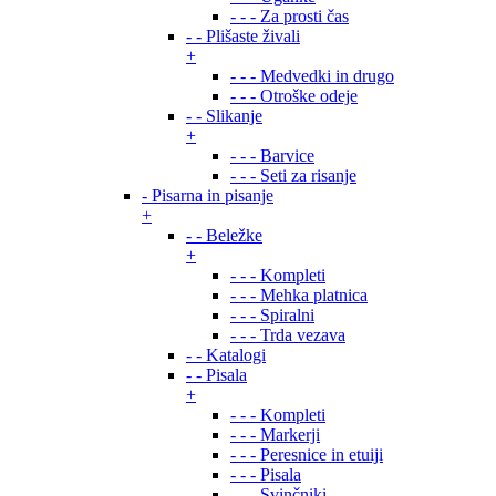
- - - Za prosti čas
- - Plišaste živali
+
- - - Medvedki in drugo
- - - Otroške odeje
- - Slikanje
+
- - - Barvice
- - - Seti za risanje
- Pisarna in pisanje
+
- - Beležke
+
- - - Kompleti
- - - Mehka platnica
- - - Spiralni
- - - Trda vezava
- - Katalogi
- - Pisala
+
- - - Kompleti
- - - Markerji
- - - Peresnice in etuiji
- - - Pisala
- - - Svinčniki