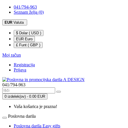
041/794-963
Seznam želja (0)
EUR
Valuta
$ Dolar ( USD )
EUR Euro
£ Funt ( GBP )
Moj račun
Registracija
Prijava
041/794-963
0 izdelek(ov) - 0.00 EUR
Vaša košarica je prazna!
Poslovna darila
Poslovna darila Easy gifts