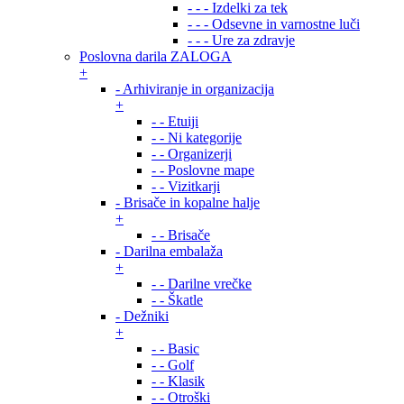
- - - Izdelki za tek
- - - Odsevne in varnostne luči
- - - Ure za zdravje
Poslovna darila ZALOGA
+
- Arhiviranje in organizacija
+
- - Etuiji
- - Ni kategorije
- - Organizerji
- - Poslovne mape
- - Vizitkarji
- Brisače in kopalne halje
+
- - Brisače
- Darilna embalaža
+
- - Darilne vrečke
- - Škatle
- Dežniki
+
- - Basic
- - Golf
- - Klasik
- - Otroški