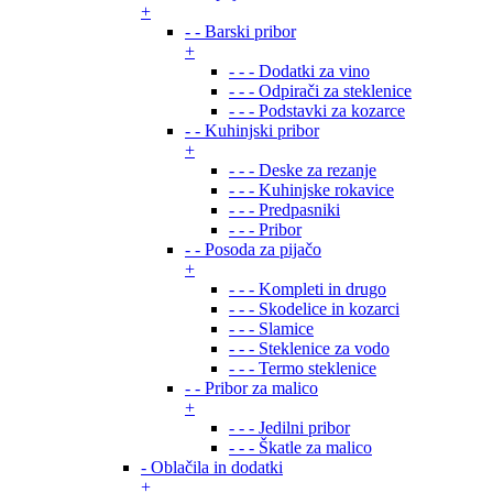
+
- - Barski pribor
+
- - - Dodatki za vino
- - - Odpirači za steklenice
- - - Podstavki za kozarce
- - Kuhinjski pribor
+
- - - Deske za rezanje
- - - Kuhinjske rokavice
- - - Predpasniki
- - - Pribor
- - Posoda za pijačo
+
- - - Kompleti in drugo
- - - Skodelice in kozarci
- - - Slamice
- - - Steklenice za vodo
- - - Termo steklenice
- - Pribor za malico
+
- - - Jedilni pribor
- - - Škatle za malico
- Oblačila in dodatki
+