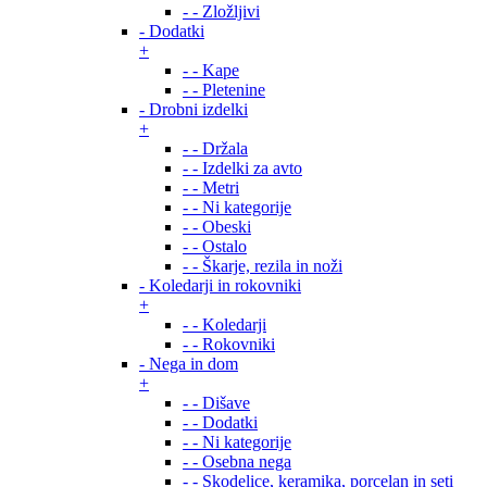
- - Zložljivi
- Dodatki
+
- - Kape
- - Pletenine
- Drobni izdelki
+
- - Držala
- - Izdelki za avto
- - Metri
- - Ni kategorije
- - Obeski
- - Ostalo
- - Škarje, rezila in noži
- Koledarji in rokovniki
+
- - Koledarji
- - Rokovniki
- Nega in dom
+
- - Dišave
- - Dodatki
- - Ni kategorije
- - Osebna nega
- - Skodelice, keramika, porcelan in seti