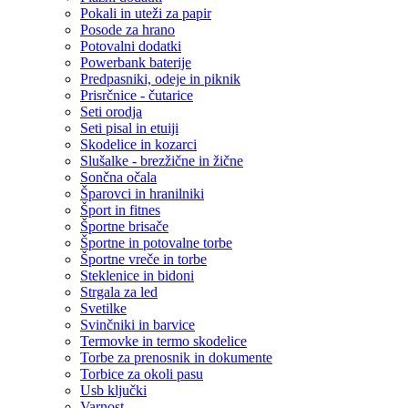
Pokali in uteži za papir
Posode za hrano
Potovalni dodatki
Powerbank baterije
Predpasniki, odeje in piknik
Prisrčnice - čutarice
Seti orodja
Seti pisal in etuiji
Skodelice in kozarci
Slušalke - brezžične in žične
Sončna očala
Šparovci in hranilniki
Šport in fitnes
Športne brisače
Športne in potovalne torbe
Športne vreče in torbe
Steklenice in bidoni
Strgala za led
Svetilke
Svinčniki in barvice
Termovke in termo skodelice
Torbe za prenosnik in dokumente
Torbice za okoli pasu
Usb ključki
Varnost