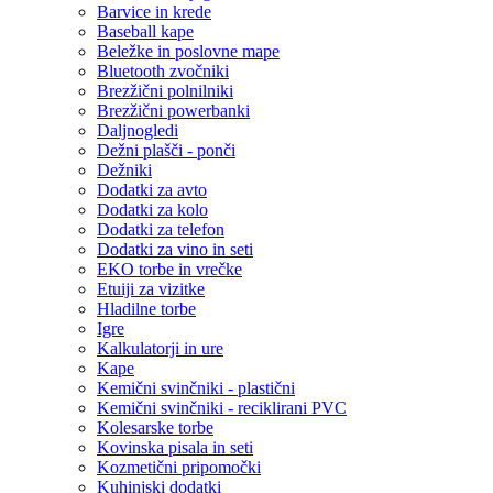
Barvice in krede
Baseball kape
Beležke in poslovne mape
Bluetooth zvočniki
Brezžični polnilniki
Brezžični powerbanki
Daljnogledi
Dežni plašči - ponči
Dežniki
Dodatki za avto
Dodatki za kolo
Dodatki za telefon
Dodatki za vino in seti
EKO torbe in vrečke
Etuiji za vizitke
Hladilne torbe
Igre
Kalkulatorji in ure
Kape
Kemični svinčniki - plastični
Kemični svinčniki - reciklirani PVC
Kolesarske torbe
Kovinska pisala in seti
Kozmetični pripomočki
Kuhinjski dodatki