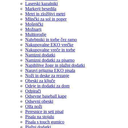
Laserski kazalniki
Markerji besedila
Metri in zložljivi metri
Mlinčki za sol in poper
Mošnjički
Možnarji
Multiorodje
Nahrbtniki in torbe čez ramo
Nakupovalne EKO vrečke
Nakupovalne vreče in torbe
Namizni dodatki
Namizni dodatki za pisarno
Napihljive žoge in plažni dodatki
Naravi prijazna EKO pisala
Noži in deske za rezanje
Obeski za ključe
Odeje in dodatki za dom
Odpirači
Odsevne baseball kape
Odsevni obeski
Olfa noži
Peresnice in seti pisal
Pisala na stojalu
Pisala s touch gumico
Plažni dodatki