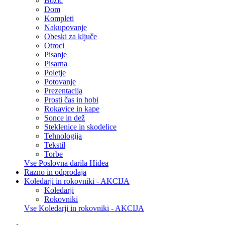
Božič
Dom
Kompleti
Nakupovanje
Obeski za ključe
Otroci
Pisanje
Pisarna
Poletje
Potovanje
Prezentacija
Prosti čas in hobi
Rokavice in kape
Sonce in dež
Steklenice in skodelice
Tehnologija
Tekstil
Torbe
Vse Poslovna darila Hidea
Razno in odprodaja
Koledarji in rokovniki - AKCIJA
Koledarji
Rokovniki
Vse Koledarji in rokovniki - AKCIJA