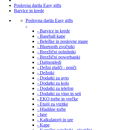
Poslovna darila Easy gifts
Barvice in krede
Poslovna darila Easy gifts
-
- Barvice in krede
- Baseball kape
- Beležke in poslovne mape
- Bluetooth zvočniki
- Brezžični polnilniki
- Brezžični powerbanki
- Daljnogledi
- Dežni plašči - ponči
- Dežniki
- Dodatki za avto
- Dodatki za kolo
- Dodatki za telefon
- Dodatki za vino in seti
- EKO torbe in vrečke
- Etuiji za vizitke
- Hladilne torbe
- Igre
- Kalkulatorji in ure
- Kape