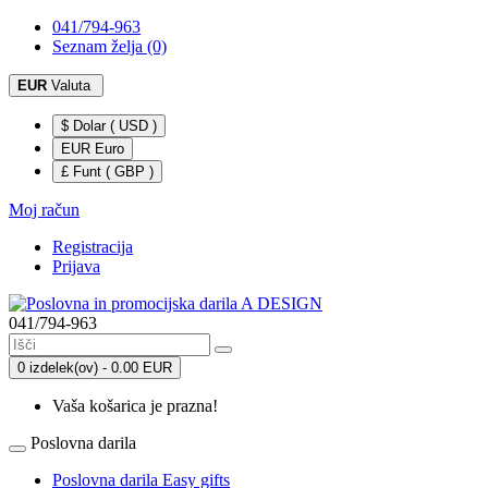
041/794-963
Seznam želja (0)
EUR
Valuta
$ Dolar ( USD )
EUR Euro
£ Funt ( GBP )
Moj račun
Registracija
Prijava
041/794-963
0 izdelek(ov) - 0.00 EUR
Vaša košarica je prazna!
Poslovna darila
Poslovna darila Easy gifts