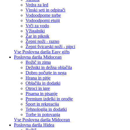
Vedra za led
Vinski seti in odpirači
Vodoodporne torbe
Vodoodporni etuiji
Vrči za vodo
Vžigalniki
Žar in piknik
Žepni noži - razno
Žepni švicarski noži - pipci
Vse Poslovna darila Easy gifts
Poslovna darila Midocean
Božič in zima
Dežniki in dežna oblačila
Dobro počutje in nega
Hrana in pitje
Oblačila in dodatki
Otroci in igre
Pisarna in pisanje
Premium izdelki in orodje
Šport in rekreacija
Tehnologija in dodatki
Torbe in potovanja
Vse Poslovna darila Midocean
Poslovna darila Hidea