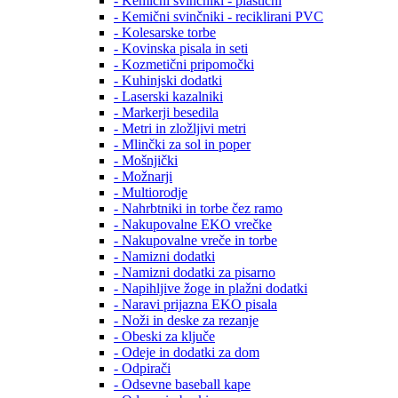
- Kemični svinčniki - plastični
- Kemični svinčniki - reciklirani PVC
- Kolesarske torbe
- Kovinska pisala in seti
- Kozmetični pripomočki
- Kuhinjski dodatki
- Laserski kazalniki
- Markerji besedila
- Metri in zložljivi metri
- Mlinčki za sol in poper
- Mošnjički
- Možnarji
- Multiorodje
- Nahrbtniki in torbe čez ramo
- Nakupovalne EKO vrečke
- Nakupovalne vreče in torbe
- Namizni dodatki
- Namizni dodatki za pisarno
- Napihljive žoge in plažni dodatki
- Naravi prijazna EKO pisala
- Noži in deske za rezanje
- Obeski za ključe
- Odeje in dodatki za dom
- Odpirači
- Odsevne baseball kape