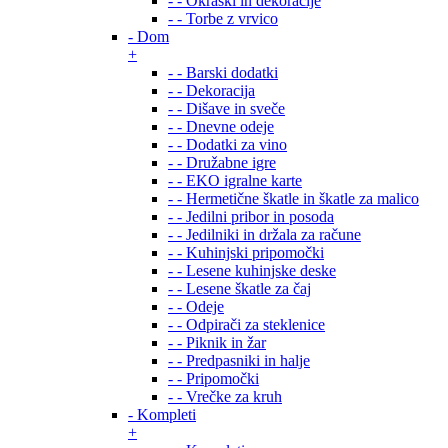
- - Okraski in dekoracije
- - Torbe z vrvico
- Dom
+
- - Barski dodatki
- - Dekoracija
- - Dišave in sveče
- - Dnevne odeje
- - Dodatki za vino
- - Družabne igre
- - EKO igralne karte
- - Hermetične škatle in škatle za malico
- - Jedilni pribor in posoda
- - Jedilniki in držala za račune
- - Kuhinjski pripomočki
- - Lesene kuhinjske deske
- - Lesene škatle za čaj
- - Odeje
- - Odpirači za steklenice
- - Piknik in žar
- - Predpasniki in halje
- - Pripomočki
- - Vrečke za kruh
- Kompleti
+