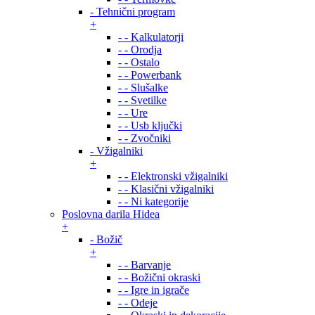
- Tehnični program
+
- - Kalkulatorji
- - Orodja
- - Ostalo
- - Powerbank
- - Slušalke
- - Svetilke
- - Ure
- - Usb ključki
- - Zvočniki
- Vžigalniki
+
- - Elektronski vžigalniki
- - Klasični vžigalniki
- - Ni kategorije
Poslovna darila Hidea
+
- Božič
+
- - Barvanje
- - Božični okraski
- - Igre in igrače
- - Odeje