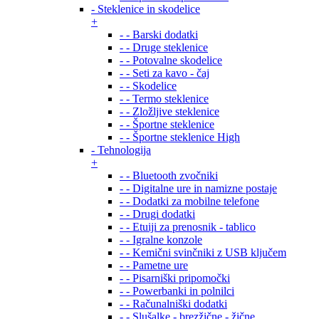
- Steklenice in skodelice
+
- - Barski dodatki
- - Druge steklenice
- - Potovalne skodelice
- - Seti za kavo - čaj
- - Skodelice
- - Termo steklenice
- - Zložljive steklenice
- - Športne steklenice
- - Športne steklenice High
- Tehnologija
+
- - Bluetooth zvočniki
- - Digitalne ure in namizne postaje
- - Dodatki za mobilne telefone
- - Drugi dodatki
- - Etuiji za prenosnik - tablico
- - Igralne konzole
- - Kemični svinčniki z USB ključem
- - Pametne ure
- - Pisarniški pripomočki
- - Powerbanki in polnilci
- - Računalniški dodatki
- - Slušalke - brezžične - žične