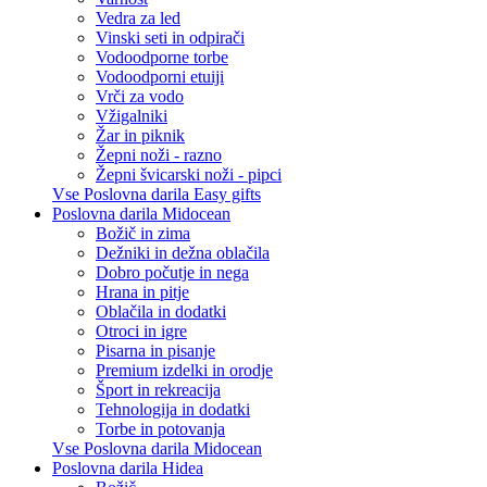
Vedra za led
Vinski seti in odpirači
Vodoodporne torbe
Vodoodporni etuiji
Vrči za vodo
Vžigalniki
Žar in piknik
Žepni noži - razno
Žepni švicarski noži - pipci
Vse Poslovna darila Easy gifts
Poslovna darila Midocean
Božič in zima
Dežniki in dežna oblačila
Dobro počutje in nega
Hrana in pitje
Oblačila in dodatki
Otroci in igre
Pisarna in pisanje
Premium izdelki in orodje
Šport in rekreacija
Tehnologija in dodatki
Torbe in potovanja
Vse Poslovna darila Midocean
Poslovna darila Hidea