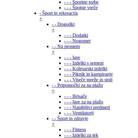
- - - Športne torbe
- - - Špotne vreče
- Šport in rekreacija
+
- - Dogodki
+
- - - Dodatki
- - - Nogomet
- - Na prostem
+
- - - Igre
- - - Izdelki s semeni
- - - Kolesarski izdelki
- - - Piknik in kampiranje
- - - Viseče mreže in stoli
- - Pripomočki za na plažo
+
- - - Brisače
- - - Igre za na plažo
- - - Napihljivi predmeti
- - - Ventilatorji
- - Šport in zdravje
+
- - - Fitness
- - - Izdelki za tek