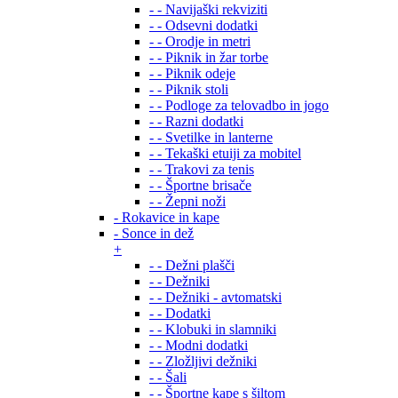
- - Navijaški rekviziti
- - Odsevni dodatki
- - Orodje in metri
- - Piknik in žar torbe
- - Piknik odeje
- - Piknik stoli
- - Podloge za telovadbo in jogo
- - Razni dodatki
- - Svetilke in lanterne
- - Tekaški etuiji za mobitel
- - Trakovi za tenis
- - Športne brisače
- - Žepni noži
- Rokavice in kape
- Sonce in dež
+
- - Dežni plašči
- - Dežniki
- - Dežniki - avtomatski
- - Dodatki
- - Klobuki in slamniki
- - Modni dodatki
- - Zložljivi dežniki
- - Šali
- - Športne kape s šiltom