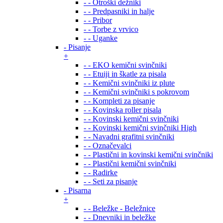
- - Otroški dežniki
- - Predpasniki in halje
- - Pribor
- - Torbe z vrvico
- - Uganke
- Pisanje
+
- - EKO kemični svinčniki
- - Etuiji in škatle za pisala
- - Kemični svinčniki iz plute
- - Kemični svinčniki s pokrovom
- - Kompleti za pisanje
- - Kovinska roller pisala
- - Kovinski kemični svinčniki
- - Kovinski kemični svinčniki High
- - Navadni grafitni svinčniki
- - Označevalci
- - Plastični in kovinski kemični svinčniki
- - Plastični kemični svinčniki
- - Radirke
- - Seti za pisanje
- Pisarna
+
- - Beležke - Beležnice
- - Dnevniki in beležke