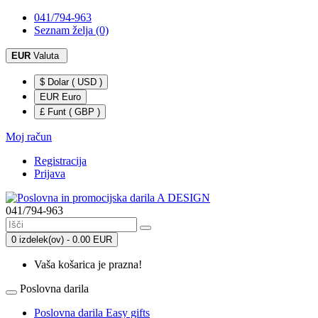
041/794-963
Seznam želja (0)
EUR
Valuta
$ Dolar ( USD )
EUR Euro
£ Funt ( GBP )
Moj račun
Registracija
Prijava
041/794-963
0 izdelek(ov) - 0.00 EUR
Vaša košarica je prazna!
Poslovna darila
Poslovna darila Easy gifts