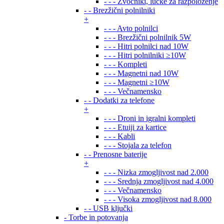
- - - Zvočniki, lučke za razpoloženje
- - Brezžični polnilniki
+
- - - Avto polnilci
- - - Brezžični polnilnik 5W
- - - Hitri polnilci nad 10W
- - - Hitri polnilniki ≥10W
- - - Kompleti
- - - Magnetni nad 10W
- - - Magnetni ≥10W
- - - Večnamensko
- - Dodatki za telefone
+
- - - Droni in igralni kompleti
- - - Etuiji za kartice
- - - Kabli
- - - Stojala za telefon
- - Prenosne baterije
+
- - - Nizka zmogljivost nad 2.000
- - - Srednja zmogljivost nad 4.000
- - - Večnamensko
- - - Visoka zmogljivost nad 8.000
- - USB ključki
- Torbe in potovanja