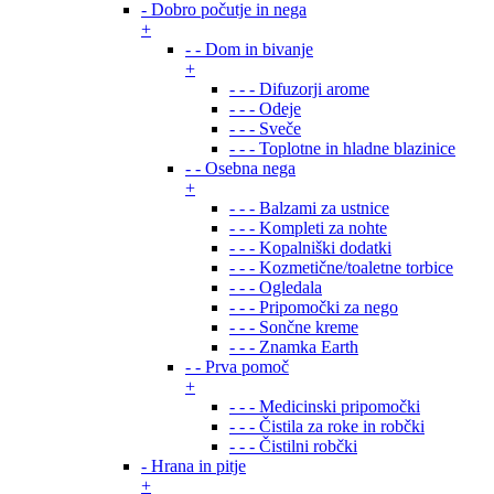
- Dobro počutje in nega
+
- - Dom in bivanje
+
- - - Difuzorji arome
- - - Odeje
- - - Sveče
- - - Toplotne in hladne blazinice
- - Osebna nega
+
- - - Balzami za ustnice
- - - Kompleti za nohte
- - - Kopalniški dodatki
- - - Kozmetične/toaletne torbice
- - - Ogledala
- - - Pripomočki za nego
- - - Sončne kreme
- - - Znamka Earth
- - Prva pomoč
+
- - - Medicinski pripomočki
- - - Čistila za roke in robčki
- - - Čistilni robčki
- Hrana in pitje
+