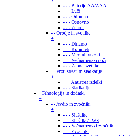
+
- - - Baterije AA/AAA
- - - Luči
- - - Odpirači
- - - Osnovno
- - - Žetoni
- - Orodje in svetilke
+
- - - Dinamo
- - - Kompleti
- - - Merilni trakovi
- - - Večnamenski noži
- - - Žepne svetilke
- - Proti stresu in sladkarije
+
- - - Antistres izdelki
- - - Sladkarije
- Tehnologija in dodatki
+
- - Avdio in zvočniki
+
- - - Slušalke
- - - Slušalke/TWS
- - - Večnamenski zvočniki
- - - Zvočniki