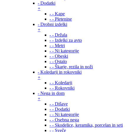
- Dodatki
+
- - Kape
- - Pletenine
- Drobni izdelki
+
- - Držala
- - Izdelki za avto
- - Metri
- - Ni kategorije
- - Obeski
- - Ostalo
- - Škarje, rezila in noži
- Koledarji in rokovniki
+
- - Koledarji
- - Rokovniki
- Nega in dom
+
- - Dišave
- - Dodatki
- - Ni kategorije
- - Osebna nega
- - Skodelice, keramika, porcelan in seti
- - Sveče