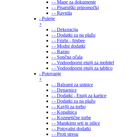
- - Mape za dokumente
- - Pisarniški pripomočki
- - Ravnila
- Poletje
+
- - Dekoracija
- - Dodatki za na plažo
- - Frizbi - frisbee
- - Modni dodatki
- - Razno
- - Sončna očala
- - Vodoodporni etuiji za mobitel
- - Vodoodporni etuiji za tablico
- Potovanje
+
- - Balzami za ustnice
- - Denarnice
- - Dodatki - Etuiji za kartice
- - Dodatki za na plažo
- - Kavlji za torbo
- - Kopalnica
- - Kozmetične torbe
- - Manikirni seti in pilice
- - Potovalni dodatki
- - Proti stresu