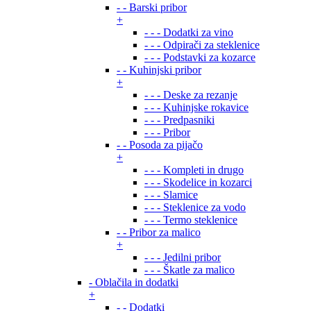
- - Barski pribor
+
- - - Dodatki za vino
- - - Odpirači za steklenice
- - - Podstavki za kozarce
- - Kuhinjski pribor
+
- - - Deske za rezanje
- - - Kuhinjske rokavice
- - - Predpasniki
- - - Pribor
- - Posoda za pijačo
+
- - - Kompleti in drugo
- - - Skodelice in kozarci
- - - Slamice
- - - Steklenice za vodo
- - - Termo steklenice
- - Pribor za malico
+
- - - Jedilni pribor
- - - Škatle za malico
- Oblačila in dodatki
+
- - Dodatki