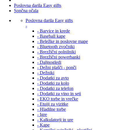
Poslovna darila Easy gifts
Sončna očala
Poslovna darila Easy gifts
-
- Barvice in krede
- Baseball kape
- Beležke in poslovne mape
- Bluetooth zvočniki
- Brezžični polnilniki
- Brezžični powerbanki
- Daljnogledi
- Dežni plašči - ponči
- Dežniki
- Dodatki za avto
- Dodatki za kolo
- Dodatki za telefon
- Dodatki za vino in seti
- EKO torbe in vrečke
- Etuiji za vizitke
- Hladilne torbe
- Igre
- Kalkulatorji in ure
- Kape