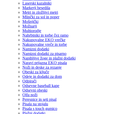
Laserski kazalniki
Markerji besedila
Metri in zložljivi metri
Mlinčki za sol in poper
Mošnjički
Možnarji
Multiorodje
Nahrbtniki in torbe čez ramo
Nakupovalne EKO vrečke
Nakupovalne vreče in torbe
Namizni dodatki
Namizni dodatki za pisarno
Napihljive žoge in plažni dodatki
Naravi prijazna EKO pisala
Noži in deske za rezanje
Obeski za ključe
Odeje in dodatki za dom
Odpirači
Odsevne baseball kape
Odsevni obeski
Olfa noži
Peresnice in seti pisal
Pisala na stojalu
Pisala s touch gumico
Plažni dodatki