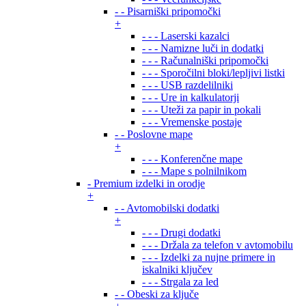
- - Pisarniški pripomočki
+
- - - Laserski kazalci
- - - Namizne luči in dodatki
- - - Računalniški pripomočki
- - - Sporočilni bloki/lepljivi listki
- - - USB razdelilniki
- - - Ure in kalkulatorji
- - - Uteži za papir in pokali
- - - Vremenske postaje
- - Poslovne mape
+
- - - Konferenčne mape
- - - Mape s polnilnikom
- Premium izdelki in orodje
+
- - Avtomobilski dodatki
+
- - - Drugi dodatki
- - - Držala za telefon v avtomobilu
- - - Izdelki za nujne primere in
iskalniki ključev
- - - Strgala za led
- - Obeski za ključe