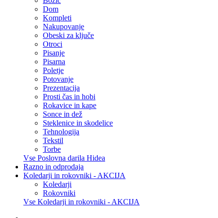
Božič
Dom
Kompleti
Nakupovanje
Obeski za ključe
Otroci
Pisanje
Pisarna
Poletje
Potovanje
Prezentacija
Prosti čas in hobi
Rokavice in kape
Sonce in dež
Steklenice in skodelice
Tehnologija
Tekstil
Torbe
Vse Poslovna darila Hidea
Razno in odprodaja
Koledarji in rokovniki - AKCIJA
Koledarji
Rokovniki
Vse Koledarji in rokovniki - AKCIJA