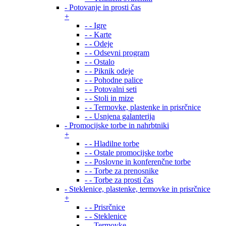
- Potovanje in prosti čas
+
- - Igre
- - Karte
- - Odeje
- - Odsevni program
- - Ostalo
- - Piknik odeje
- - Pohodne palice
- - Potovalni seti
- - Stoli in mize
- - Termovke, plastenke in prisrčnice
- - Usnjena galanterija
- Promocijske torbe in nahrbtniki
+
- - Hladilne torbe
- - Ostale promocijske torbe
- - Poslovne in konferenčne torbe
- - Torbe za prenosnike
- - Torbe za prosti čas
- Steklenice, plastenke, termovke in prisrčnice
+
- - Prisrčnice
- - Steklenice
- - Termovke