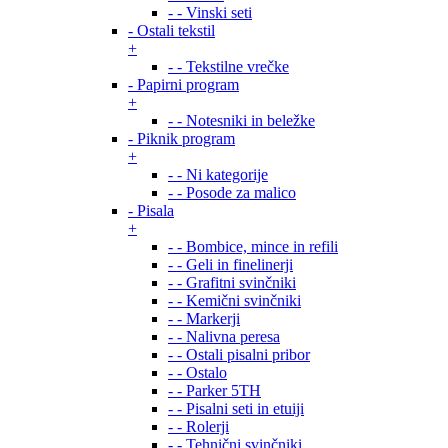
- - Vinski seti
- Ostali tekstil
+
- - Tekstilne vrečke
- Papirni program
+
- - Notesniki in beležke
- Piknik program
+
- - Ni kategorije
- - Posode za malico
- Pisala
+
- - Bombice, mince in refili
- - Geli in finelinerji
- - Grafitni svinčniki
- - Kemični svinčniki
- - Markerji
- - Nalivna peresa
- - Ostali pisalni pribor
- - Ostalo
- - Parker 5TH
- - Pisalni seti in etuiji
- - Rolerji
- - Tehnični svinčniki