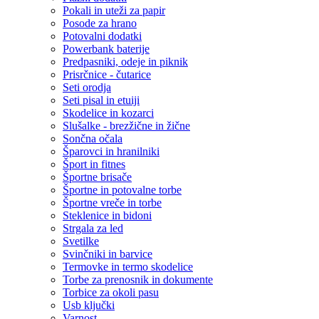
Pokali in uteži za papir
Posode za hrano
Potovalni dodatki
Powerbank baterije
Predpasniki, odeje in piknik
Prisrčnice - čutarice
Seti orodja
Seti pisal in etuiji
Skodelice in kozarci
Slušalke - brezžične in žične
Sončna očala
Šparovci in hranilniki
Šport in fitnes
Športne brisače
Športne in potovalne torbe
Športne vreče in torbe
Steklenice in bidoni
Strgala za led
Svetilke
Svinčniki in barvice
Termovke in termo skodelice
Torbe za prenosnik in dokumente
Torbice za okoli pasu
Usb ključki
Varnost