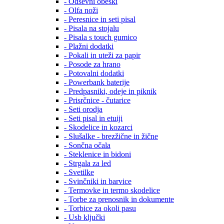
- Odsevni obeski
- Olfa noži
- Peresnice in seti pisal
- Pisala na stojalu
- Pisala s touch gumico
- Plažni dodatki
- Pokali in uteži za papir
- Posode za hrano
- Potovalni dodatki
- Powerbank baterije
- Predpasniki, odeje in piknik
- Prisrčnice - čutarice
- Seti orodja
- Seti pisal in etuiji
- Skodelice in kozarci
- Slušalke - brezžične in žične
- Sončna očala
- Steklenice in bidoni
- Strgala za led
- Svetilke
- Svinčniki in barvice
- Termovke in termo skodelice
- Torbe za prenosnik in dokumente
- Torbice za okoli pasu
- Usb ključki