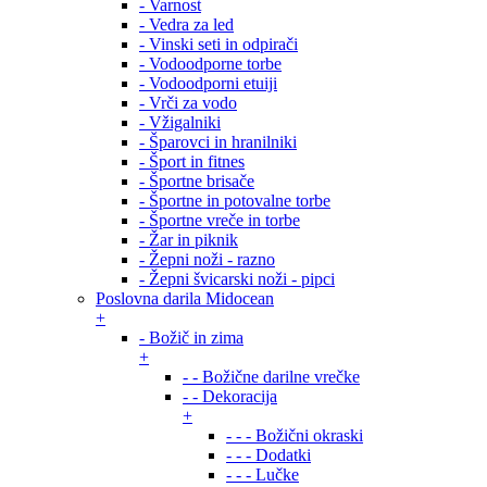
- Varnost
- Vedra za led
- Vinski seti in odpirači
- Vodoodporne torbe
- Vodoodporni etuiji
- Vrči za vodo
- Vžigalniki
- Šparovci in hranilniki
- Šport in fitnes
- Športne brisače
- Športne in potovalne torbe
- Športne vreče in torbe
- Žar in piknik
- Žepni noži - razno
- Žepni švicarski noži - pipci
Poslovna darila Midocean
+
- Božič in zima
+
- - Božične darilne vrečke
- - Dekoracija
+
- - - Božični okraski
- - - Dodatki
- - - Lučke