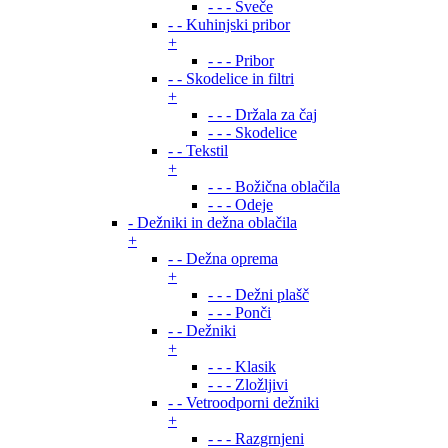
- - - Sveče
- - Kuhinjski pribor
+
- - - Pribor
- - Skodelice in filtri
+
- - - Držala za čaj
- - - Skodelice
- - Tekstil
+
- - - Božična oblačila
- - - Odeje
- Dežniki in dežna oblačila
+
- - Dežna oprema
+
- - - Dežni plašč
- - - Ponči
- - Dežniki
+
- - - Klasik
- - - Zložljivi
- - Vetroodporni dežniki
+
- - - Razgrnjeni