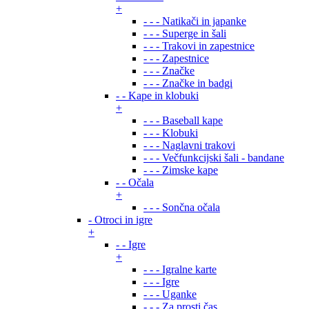
+
- - - Natikači in japanke
- - - Superge in šali
- - - Trakovi in zapestnice
- - - Zapestnice
- - - Značke
- - - Značke in badgi
- - Kape in klobuki
+
- - - Baseball kape
- - - Klobuki
- - - Naglavni trakovi
- - - Večfunkcijski šali - bandane
- - - Zimske kape
- - Očala
+
- - - Sončna očala
- Otroci in igre
+
- - Igre
+
- - - Igralne karte
- - - Igre
- - - Uganke
- - - Za prosti čas