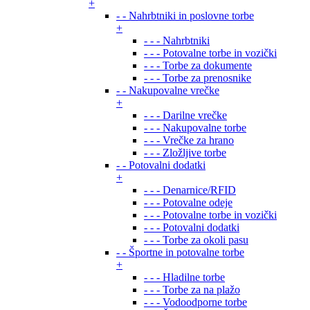
+
- - Nahrbtniki in poslovne torbe
+
- - - Nahrbtniki
- - - Potovalne torbe in vozički
- - - Torbe za dokumente
- - - Torbe za prenosnike
- - Nakupovalne vrečke
+
- - - Darilne vrečke
- - - Nakupovalne torbe
- - - Vrečke za hrano
- - - Zložljive torbe
- - Potovalni dodatki
+
- - - Denarnice/RFID
- - - Potovalne odeje
- - - Potovalne torbe in vozički
- - - Potovalni dodatki
- - - Torbe za okoli pasu
- - Športne in potovalne torbe
+
- - - Hladilne torbe
- - - Torbe za na plažo
- - - Vodoodporne torbe