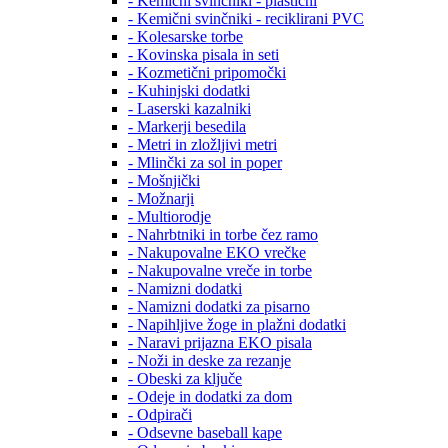
- Kemični svinčniki - plastični
- Kemični svinčniki - reciklirani PVC
- Kolesarske torbe
- Kovinska pisala in seti
- Kozmetični pripomočki
- Kuhinjski dodatki
- Laserski kazalniki
- Markerji besedila
- Metri in zložljivi metri
- Mlinčki za sol in poper
- Mošnjički
- Možnarji
- Multiorodje
- Nahrbtniki in torbe čez ramo
- Nakupovalne EKO vrečke
- Nakupovalne vreče in torbe
- Namizni dodatki
- Namizni dodatki za pisarno
- Napihljive žoge in plažni dodatki
- Naravi prijazna EKO pisala
- Noži in deske za rezanje
- Obeski za ključe
- Odeje in dodatki za dom
- Odpirači
- Odsevne baseball kape