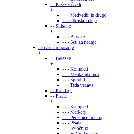
- - Plišaste živali
+
- - - Medvedki in drugo
- - - Otroške odeje
- - Slikanje
+
- - - Barvice
- - - Seti za risanje
- Pisarna in pisanje
+
- - Beležke
+
- - - Kompleti
- - - Mehka platnica
- - - Spiralni
- - - Trda vezava
- - Katalogi
- - Pisala
+
- - - Kompleti
- - - Markerji
- - - Peresnice in etuiji
- - - Pisala
- - - Svinčniki
- - - Večfunkcijske