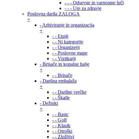
- - - Odsevne in varnostne luči
- - - Ure za zdravje
Poslovna darila ZALOGA
+
- Arhiviranje in organizacija
+
- - Etuiji
- - Ni kategorije
- - Organizerji
- - Poslovne mape
- - Vizitkarji
- Brisače in kopalne halje
+
- - Brisače
- Darilna embalaža
+
- - Darilne vrečke
- - Škatle
- Dežniki
+
- - Basic
- - Golf
- - Klasik
- - Otroški
- - Zložljivi