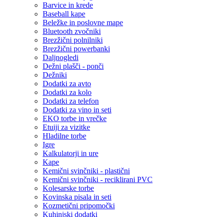
Barvice in krede
Baseball kape
Beležke in poslovne mape
Bluetooth zvočniki
Brezžični polnilniki
Brezžični powerbanki
Daljnogledi
Dežni plašči - ponči
Dežniki
Dodatki za avto
Dodatki za kolo
Dodatki za telefon
Dodatki za vino in seti
EKO torbe in vrečke
Etuiji za vizitke
Hladilne torbe
Igre
Kalkulatorji in ure
Kape
Kemični svinčniki - plastični
Kemični svinčniki - reciklirani PVC
Kolesarske torbe
Kovinska pisala in seti
Kozmetični pripomočki
Kuhinjski dodatki