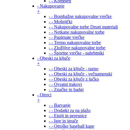
- - Kompleti
- Nakupovanje
+
- - Bombažne nakupovalne vrečke
- - Mošnjički
- - Nakupovalne torbe Drugi materiali
- - Netkane nakupovalne torbe
- - Papirnate vrečke
- - Termo nakupovalne torbe
- - Zložljive nakupovalne torbe
- - Športne vrečke - nahrbtniki
- Obeski za ključe
+
- - Obeski za ključe - razno
- - Obeski za ključe - večnamenski
- - Obeski za ključe z lučko
- - Ovratni trakovi
- - Značke in badgi
- Otroci
+
- - Barvanje
- - Dodatki za na plažo
- - Etuiji in peresnice
- - Igre in igrače
- - Otroške baseball kape