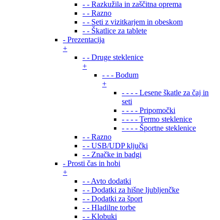
- - Razkužila in zaščitna oprema
- - Razno
- - Seti z vizitkarjem in obeskom
- - Škatlice za tablete
- Prezentacija
+
- - Druge steklenice
+
- - - Bodum
+
- - - - Lesene škatle za čaj in
seti
- - - - Pripomočki
- - - - Termo steklenice
- - - - Športne steklenice
- - Razno
- - USB/UDP ključki
- - Značke in badgi
- Prosti čas in hobi
+
- - Avto dodatki
- - Dodatki za hišne ljubljenčke
- - Dodatki za šport
- - Hladilne torbe
- - Klobuki