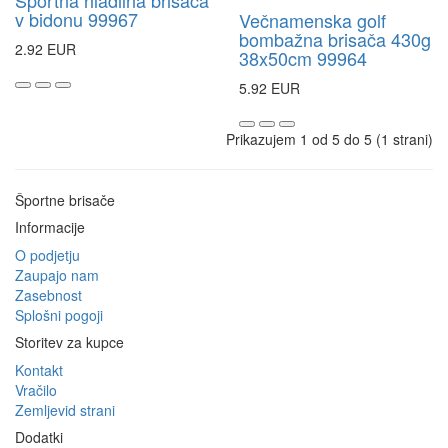
Športna hladilna brisača
v bidonu 99967
Večnamenska golf
bombažna brisača 430g
2.92 EUR
38x50cm 99964
5.92 EUR
Prikazujem 1 od 5 do 5 (1 strani)
Športne brisače
Informacije
O podjetju
Zaupajo nam
Zasebnost
Splošni pogoji
Storitev za kupce
Kontakt
Vračilo
Zemljevid strani
Dodatki