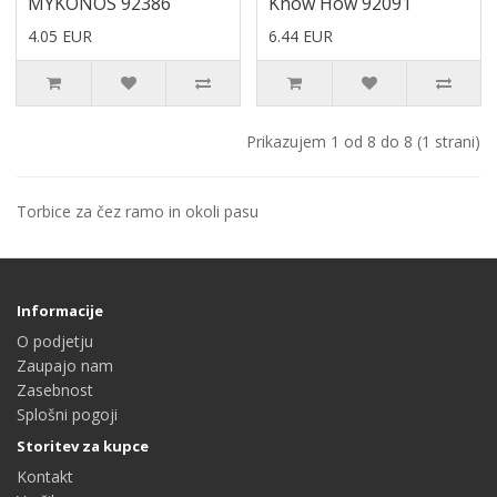
MYKONOS 92386
Know How 92091
4.05 EUR
6.44 EUR
Prikazujem 1 od 8 do 8 (1 strani)
Torbice za čez ramo in okoli pasu
Informacije
O podjetju
Zaupajo nam
Zasebnost
Splošni pogoji
Storitev za kupce
Kontakt