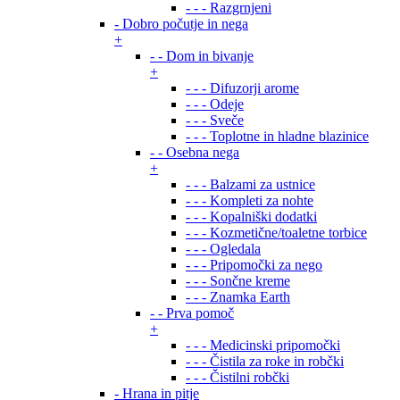
- - - Razgrnjeni
- Dobro počutje in nega
+
- - Dom in bivanje
+
- - - Difuzorji arome
- - - Odeje
- - - Sveče
- - - Toplotne in hladne blazinice
- - Osebna nega
+
- - - Balzami za ustnice
- - - Kompleti za nohte
- - - Kopalniški dodatki
- - - Kozmetične/toaletne torbice
- - - Ogledala
- - - Pripomočki za nego
- - - Sončne kreme
- - - Znamka Earth
- - Prva pomoč
+
- - - Medicinski pripomočki
- - - Čistila za roke in robčki
- - - Čistilni robčki
- Hrana in pitje