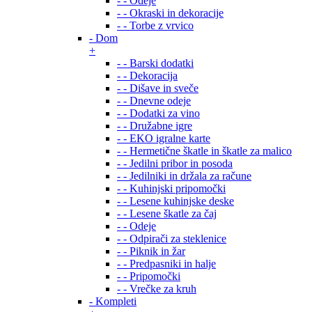
- - Odeje
- - Okraski in dekoracije
- - Torbe z vrvico
- Dom
+
- - Barski dodatki
- - Dekoracija
- - Dišave in sveče
- - Dnevne odeje
- - Dodatki za vino
- - Družabne igre
- - EKO igralne karte
- - Hermetične škatle in škatle za malico
- - Jedilni pribor in posoda
- - Jedilniki in držala za račune
- - Kuhinjski pripomočki
- - Lesene kuhinjske deske
- - Lesene škatle za čaj
- - Odeje
- - Odpirači za steklenice
- - Piknik in žar
- - Predpasniki in halje
- - Pripomočki
- - Vrečke za kruh
- Kompleti