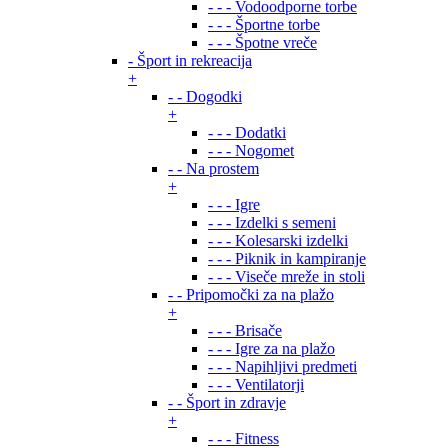
- - - Vodoodporne torbe
- - - Športne torbe
- - - Špotne vreče
- Šport in rekreacija
+
- - Dogodki
+
- - - Dodatki
- - - Nogomet
- - Na prostem
+
- - - Igre
- - - Izdelki s semeni
- - - Kolesarski izdelki
- - - Piknik in kampiranje
- - - Viseče mreže in stoli
- - Pripomočki za na plažo
+
- - - Brisače
- - - Igre za na plažo
- - - Napihljivi predmeti
- - - Ventilatorji
- - Šport in zdravje
+
- - - Fitness