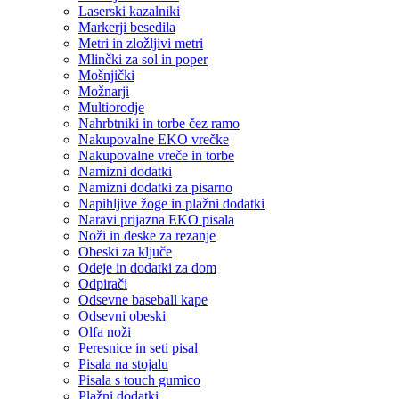
Laserski kazalniki
Markerji besedila
Metri in zložljivi metri
Mlinčki za sol in poper
Mošnjički
Možnarji
Multiorodje
Nahrbtniki in torbe čez ramo
Nakupovalne EKO vrečke
Nakupovalne vreče in torbe
Namizni dodatki
Namizni dodatki za pisarno
Napihljive žoge in plažni dodatki
Naravi prijazna EKO pisala
Noži in deske za rezanje
Obeski za ključe
Odeje in dodatki za dom
Odpirači
Odsevne baseball kape
Odsevni obeski
Olfa noži
Peresnice in seti pisal
Pisala na stojalu
Pisala s touch gumico
Plažni dodatki