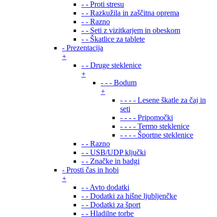
- - Proti stresu
- - Razkužila in zaščitna oprema
- - Razno
- - Seti z vizitkarjem in obeskom
- - Škatlice za tablete
- Prezentacija
+
- - Druge steklenice
+
- - - Bodum
+
- - - - Lesene škatle za čaj in
seti
- - - - Pripomočki
- - - - Termo steklenice
- - - - Športne steklenice
- - Razno
- - USB/UDP ključki
- - Značke in badgi
- Prosti čas in hobi
+
- - Avto dodatki
- - Dodatki za hišne ljubljenčke
- - Dodatki za šport
- - Hladilne torbe