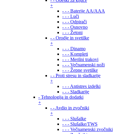
- - Obeski za ključe
+
- - - Baterije AA/AAA
- - - Luči
- - - Odpirači
- - - Osnovno
- - - Žetoni
- - Orodje in svetilke
+
- - - Dinamo
- - - Kompleti
- - - Merilni trakovi
- - - Večnamenski noži
- - - Žepne svetilke
- - Proti stresu in sladkarije
+
- - - Antistres izdelki
- - - Sladkarije
- Tehnologija in dodatki
+
- - Avdio in zvočniki
+
- - - Slušalke
- - - Slušalke/TWS
- - - Večnamenski zvočniki