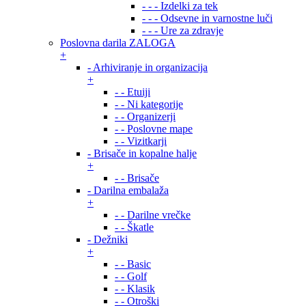
- - - Izdelki za tek
- - - Odsevne in varnostne luči
- - - Ure za zdravje
Poslovna darila ZALOGA
+
- Arhiviranje in organizacija
+
- - Etuiji
- - Ni kategorije
- - Organizerji
- - Poslovne mape
- - Vizitkarji
- Brisače in kopalne halje
+
- - Brisače
- Darilna embalaža
+
- - Darilne vrečke
- - Škatle
- Dežniki
+
- - Basic
- - Golf
- - Klasik
- - Otroški