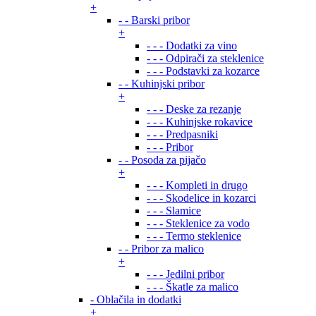
+
- - Barski pribor
+
- - - Dodatki za vino
- - - Odpirači za steklenice
- - - Podstavki za kozarce
- - Kuhinjski pribor
+
- - - Deske za rezanje
- - - Kuhinjske rokavice
- - - Predpasniki
- - - Pribor
- - Posoda za pijačo
+
- - - Kompleti in drugo
- - - Skodelice in kozarci
- - - Slamice
- - - Steklenice za vodo
- - - Termo steklenice
- - Pribor za malico
+
- - - Jedilni pribor
- - - Škatle za malico
- Oblačila in dodatki
+