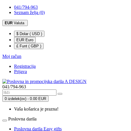
041/794-963
Seznam želja (0)
EUR
Valuta
$ Dolar ( USD )
EUR Euro
£ Funt ( GBP )
Moj račun
Registracija
Prijava
041/794-963
0 izdelek(ov) - 0.00 EUR
Vaša košarica je prazna!
Poslovna darila
Poslovna darila Easy gifts