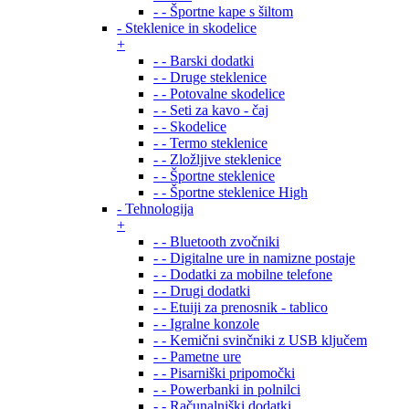
- - Športne kape s šiltom
- Steklenice in skodelice
+
- - Barski dodatki
- - Druge steklenice
- - Potovalne skodelice
- - Seti za kavo - čaj
- - Skodelice
- - Termo steklenice
- - Zložljive steklenice
- - Športne steklenice
- - Športne steklenice High
- Tehnologija
+
- - Bluetooth zvočniki
- - Digitalne ure in namizne postaje
- - Dodatki za mobilne telefone
- - Drugi dodatki
- - Etuiji za prenosnik - tablico
- - Igralne konzole
- - Kemični svinčniki z USB ključem
- - Pametne ure
- - Pisarniški pripomočki
- - Powerbanki in polnilci
- - Računalniški dodatki