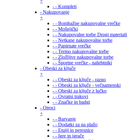
+
- - Kompleti
- Nakupovanje
+
- - Bombažne nakupovalne vrečke
- - Mošnjički
- - Nakupovalne torbe Drugi materiali
- - Netkane nakupovalne torbe
- - Papirnate vrečke
- - Termo nakupovalne torbe
- - Zložljive nakupovalne torbe
- - Športne vrečke - nahrbtniki
- Obeski za ključe
+
- - Obeski za ključe - razno
- - Obeski za ključe - večnamenski
- - Obeski za ključe z lučko
- - Ovratni trakovi
- - Značke in badgi
- Otroci
+
- - Barvanje
- - Dodatki za na plažo
- - Etuiji in peresnice
- - Igre in igrače