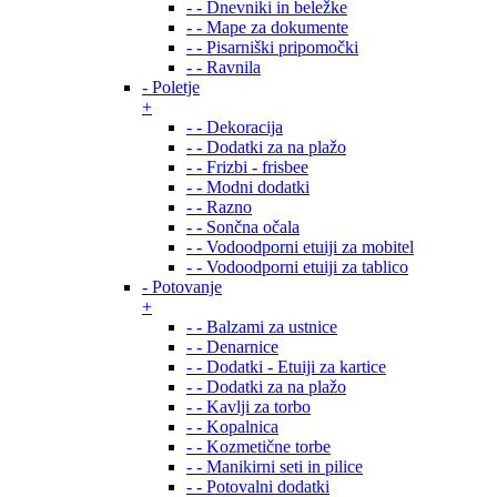
- - Dnevniki in beležke
- - Mape za dokumente
- - Pisarniški pripomočki
- - Ravnila
- Poletje
+
- - Dekoracija
- - Dodatki za na plažo
- - Frizbi - frisbee
- - Modni dodatki
- - Razno
- - Sončna očala
- - Vodoodporni etuiji za mobitel
- - Vodoodporni etuiji za tablico
- Potovanje
+
- - Balzami za ustnice
- - Denarnice
- - Dodatki - Etuiji za kartice
- - Dodatki za na plažo
- - Kavlji za torbo
- - Kopalnica
- - Kozmetične torbe
- - Manikirni seti in pilice
- - Potovalni dodatki