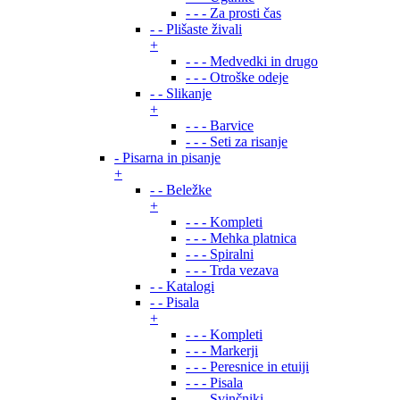
- - - Za prosti čas
- - Plišaste živali
+
- - - Medvedki in drugo
- - - Otroške odeje
- - Slikanje
+
- - - Barvice
- - - Seti za risanje
- Pisarna in pisanje
+
- - Beležke
+
- - - Kompleti
- - - Mehka platnica
- - - Spiralni
- - - Trda vezava
- - Katalogi
- - Pisala
+
- - - Kompleti
- - - Markerji
- - - Peresnice in etuiji
- - - Pisala
- - - Svinčniki