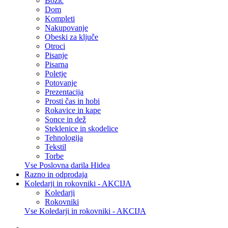
Božič
Dom
Kompleti
Nakupovanje
Obeski za ključe
Otroci
Pisanje
Pisarna
Poletje
Potovanje
Prezentacija
Prosti čas in hobi
Rokavice in kape
Sonce in dež
Steklenice in skodelice
Tehnologija
Tekstil
Torbe
Vse Poslovna darila Hidea
Razno in odprodaja
Koledarji in rokovniki - AKCIJA
Koledarji
Rokovniki
Vse Koledarji in rokovniki - AKCIJA