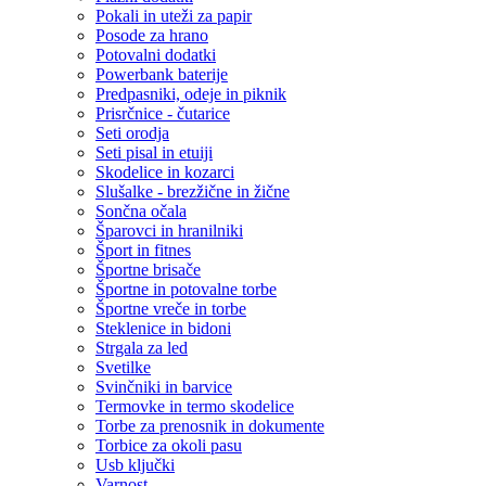
Pokali in uteži za papir
Posode za hrano
Potovalni dodatki
Powerbank baterije
Predpasniki, odeje in piknik
Prisrčnice - čutarice
Seti orodja
Seti pisal in etuiji
Skodelice in kozarci
Slušalke - brezžične in žične
Sončna očala
Šparovci in hranilniki
Šport in fitnes
Športne brisače
Športne in potovalne torbe
Športne vreče in torbe
Steklenice in bidoni
Strgala za led
Svetilke
Svinčniki in barvice
Termovke in termo skodelice
Torbe za prenosnik in dokumente
Torbice za okoli pasu
Usb ključki
Varnost