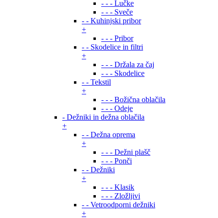
- - - Lučke
- - - Sveče
- - Kuhinjski pribor
+
- - - Pribor
- - Skodelice in filtri
+
- - - Držala za čaj
- - - Skodelice
- - Tekstil
+
- - - Božična oblačila
- - - Odeje
- Dežniki in dežna oblačila
+
- - Dežna oprema
+
- - - Dežni plašč
- - - Ponči
- - Dežniki
+
- - - Klasik
- - - Zložljivi
- - Vetroodporni dežniki
+