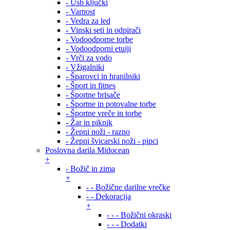
- Usb ključki
- Varnost
- Vedra za led
- Vinski seti in odpirači
- Vodoodporne torbe
- Vodoodporni etuiji
- Vrči za vodo
- Vžigalniki
- Šparovci in hranilniki
- Šport in fitnes
- Športne brisače
- Športne in potovalne torbe
- Športne vreče in torbe
- Žar in piknik
- Žepni noži - razno
- Žepni švicarski noži - pipci
Poslovna darila Midocean
+
- Božič in zima
+
- - Božične darilne vrečke
- - Dekoracija
+
- - - Božični okraski
- - - Dodatki