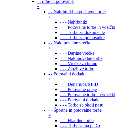
- Torbe in potovanja
+
- - Nahrbtniki in poslovne torbe
+
- - - Nahrbtniki
- - - Potovalne torbe in vozički
- - - Torbe za dokumente
- - - Torbe za prenosnike
- - Nakupovalne vrečke
+
- - - Darilne vrečke
- - - Nakupovalne torbe
- - - Vrečke za hrano
- - - Zložljive torbe
- - Potovalni dodatki
+
- - - Denarnice/RFID
- - - Potovalne odeje
- - - Potovalne torbe in vozički
- - - Potovalni dodatki
- - - Torbe za okoli pasu
- - Športne in potovalne torbe
+
- - - Hladilne torbe
- - - Torbe za na plažo