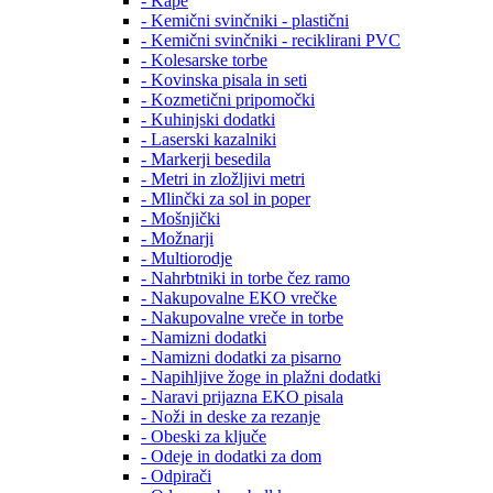
- Kape
- Kemični svinčniki - plastični
- Kemični svinčniki - reciklirani PVC
- Kolesarske torbe
- Kovinska pisala in seti
- Kozmetični pripomočki
- Kuhinjski dodatki
- Laserski kazalniki
- Markerji besedila
- Metri in zložljivi metri
- Mlinčki za sol in poper
- Mošnjički
- Možnarji
- Multiorodje
- Nahrbtniki in torbe čez ramo
- Nakupovalne EKO vrečke
- Nakupovalne vreče in torbe
- Namizni dodatki
- Namizni dodatki za pisarno
- Napihljive žoge in plažni dodatki
- Naravi prijazna EKO pisala
- Noži in deske za rezanje
- Obeski za ključe
- Odeje in dodatki za dom
- Odpirači