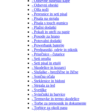
- Odsevne baseball kape
- Odsevni obeski
- Olfa noži
- Peresnice in seti pisal
- Pisala na stojalu
- Pisala s touch gumico
- Plažni dodatki
- Pokali in uteži za papir
- Posode za hrano
- Potovalni dodatki
- Powerbank baterije
- Predpasniki, odeje in piknik
- Prisrčnice - čutarice
- Seti orodja
- Seti pisal in etuiji
- Skodelice in kozarci
- Slušalke - brezžične in žične
- Sončna očala
- Steklenice in bidoni
- Strgala za led
- Svetilke
- Svinčniki in barvice
- Termovke in termo skodelice
- Torbe za prenosnik in dokumente
- Torbice za okoli pasu