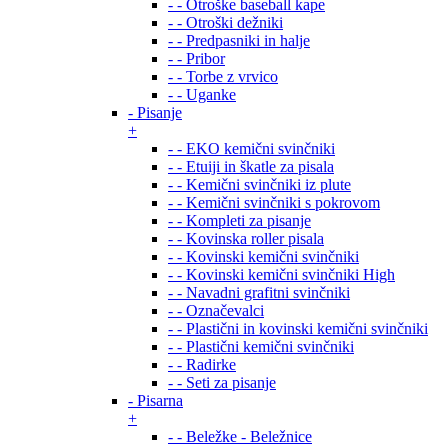
- - Otroške baseball kape
- - Otroški dežniki
- - Predpasniki in halje
- - Pribor
- - Torbe z vrvico
- - Uganke
- Pisanje
+
- - EKO kemični svinčniki
- - Etuiji in škatle za pisala
- - Kemični svinčniki iz plute
- - Kemični svinčniki s pokrovom
- - Kompleti za pisanje
- - Kovinska roller pisala
- - Kovinski kemični svinčniki
- - Kovinski kemični svinčniki High
- - Navadni grafitni svinčniki
- - Označevalci
- - Plastični in kovinski kemični svinčniki
- - Plastični kemični svinčniki
- - Radirke
- - Seti za pisanje
- Pisarna
+
- - Beležke - Beležnice