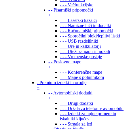
- - - Večfunkcijske
- - Pisarniški pripomočki
+
- - - Laserski kazalci
- - - Namizne luči in dodatki
- - - Računalniški pripomočki
- - - Sporočilni bloki/lepljivi listki
- - - USB razdelilniki
- - - Ure in kalkulatorji
- - - Uteži za papir in pokali
- - - Vremenske postaje
- - Poslovne mape
+
- - - Konferenčne mape
- - - Mape s polnilnikom
- Premium izdelki in orodje
+
- - Avtomobilski dodatki
+
- - - Drugi dodatki
- - - Držala za telefon v avtomobilu
- - - Izdelki za nujne primere in
iskalniki ključev
- - - Strgala za led