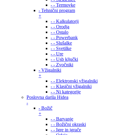
- - Termovke
- Tehnični program
+
- - Kalkulatorji
- - Orodja
- - Ostalo
- - Powerbank
- - Slušalke
- - Svetilke
- - Ure
- - Usb ključki
- - Zvočniki
- Vžigalniki
+
- - Elektronski vžigalniki
- - Klasični vžigalniki
- - Ni kategorije
Poslovna darila Hidea
-
- Božič
+
- - Barvanje
- - Božični okraski
- - Igre in igrače