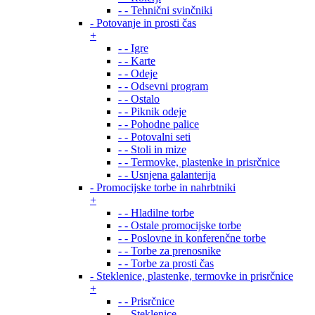
- - Tehnični svinčniki
- Potovanje in prosti čas
+
- - Igre
- - Karte
- - Odeje
- - Odsevni program
- - Ostalo
- - Piknik odeje
- - Pohodne palice
- - Potovalni seti
- - Stoli in mize
- - Termovke, plastenke in prisrčnice
- - Usnjena galanterija
- Promocijske torbe in nahrbtniki
+
- - Hladilne torbe
- - Ostale promocijske torbe
- - Poslovne in konferenčne torbe
- - Torbe za prenosnike
- - Torbe za prosti čas
- Steklenice, plastenke, termovke in prisrčnice
+
- - Prisrčnice
- - Steklenice