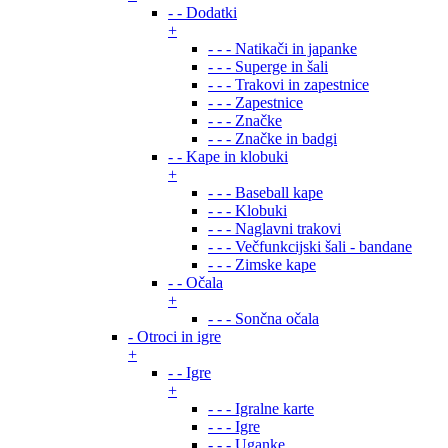
- - Dodatki
+
- - - Natikači in japanke
- - - Superge in šali
- - - Trakovi in zapestnice
- - - Zapestnice
- - - Značke
- - - Značke in badgi
- - Kape in klobuki
+
- - - Baseball kape
- - - Klobuki
- - - Naglavni trakovi
- - - Večfunkcijski šali - bandane
- - - Zimske kape
- - Očala
+
- - - Sončna očala
- Otroci in igre
+
- - Igre
+
- - - Igralne karte
- - - Igre
- - - Uganke