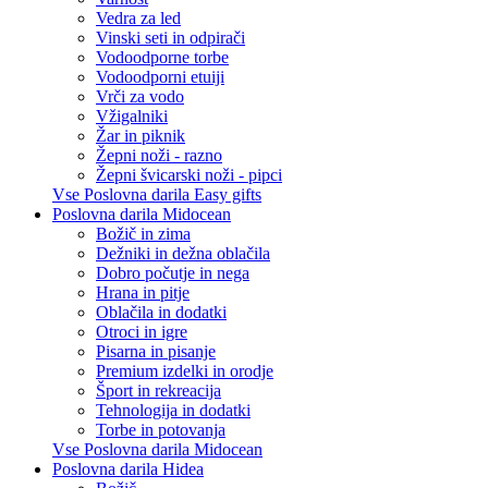
Vedra za led
Vinski seti in odpirači
Vodoodporne torbe
Vodoodporni etuiji
Vrči za vodo
Vžigalniki
Žar in piknik
Žepni noži - razno
Žepni švicarski noži - pipci
Vse Poslovna darila Easy gifts
Poslovna darila Midocean
Božič in zima
Dežniki in dežna oblačila
Dobro počutje in nega
Hrana in pitje
Oblačila in dodatki
Otroci in igre
Pisarna in pisanje
Premium izdelki in orodje
Šport in rekreacija
Tehnologija in dodatki
Torbe in potovanja
Vse Poslovna darila Midocean
Poslovna darila Hidea