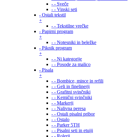
- - Sveče
- - Vinski seti
- Ostali tekstil
+
- - Tekstilne vrečke
- Papirni program
+
- - Notesniki in beležke
- Piknik program
+
- - Ni kategorije
- - Posode za malico
- Pisala
+
- - Bombice, mince in refili
- - Geli in finelinerji
- - Grafitni svinčniki
- - Kemični svinčniki
- - Markerji
- - Nalivna peresa
- - Ostali pisalni pribor
- - Ostalo
- - Parker 5TH
- - Pisalni seti in etuiji
- - Rolerji