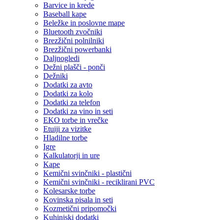
Barvice in krede
Baseball kape
Beležke in poslovne mape
Bluetooth zvočniki
Brezžični polnilniki
Brezžični powerbanki
Daljnogledi
Dežni plašči - ponči
Dežniki
Dodatki za avto
Dodatki za kolo
Dodatki za telefon
Dodatki za vino in seti
EKO torbe in vrečke
Etuiji za vizitke
Hladilne torbe
Igre
Kalkulatorji in ure
Kape
Kemični svinčniki - plastični
Kemični svinčniki - reciklirani PVC
Kolesarske torbe
Kovinska pisala in seti
Kozmetični pripomočki
Kuhinjski dodatki