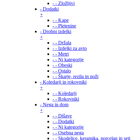
- - Zložljivi
- Dodatki
+
- - Kape
- - Pletenine
- Drobni izdelki
+
- - Držala
- - Izdelki za avto
- - Metri
- - Ni kategorije
- - Obeski
- - Ostalo
- - Škarje, rezila in noži
- Koledarji in rokovniki
+
- - Koledarji
- - Rokovniki
- Nega in dom
+
- - Dišave
- - Dodatki
- - Ni kategorije
- - Osebna nega
- - Skodelice, keramika, porcelan in seti