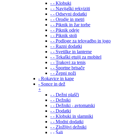
- - Klobuki
- - Navijaški rekviziti
- - Odsevni dodatki
- - Orodje in metri
- - Piknik in žar torbe
- - Piknik odeje
- - Piknik stoli
- - Podloge za telovadbo in jogo
- - Razni dodatki
- - Svetilke in lanterne
- - Tekaški etuiji za mobitel
- - Trakovi za tenis
- - Športne brisače
- - Žepni noži
- Rokavice in kape
- Sonce in dež
+
- - Dežni plašči
- - Dežniki
- - Dežniki - avtomatski
- - Dodatki
- - Klobuki in slamniki
- - Modni dodatki
- - Zložljivi dežniki
- - Šali