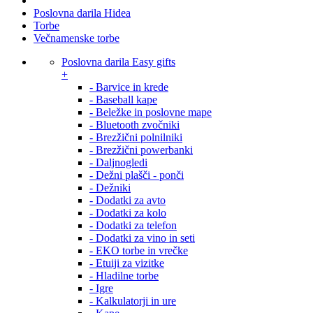
Poslovna darila Hidea
Torbe
Večnamenske torbe
Poslovna darila Easy gifts
+
- Barvice in krede
- Baseball kape
- Beležke in poslovne mape
- Bluetooth zvočniki
- Brezžični polnilniki
- Brezžični powerbanki
- Daljnogledi
- Dežni plašči - ponči
- Dežniki
- Dodatki za avto
- Dodatki za kolo
- Dodatki za telefon
- Dodatki za vino in seti
- EKO torbe in vrečke
- Etuiji za vizitke
- Hladilne torbe
- Igre
- Kalkulatorji in ure