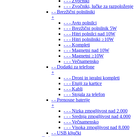
- - - Zvočniki
- - - Zvočniki, lučke za razpoloženje
- - Brezžični polnilniki
+
- - - Avto polnilci
- - - Brezžični polnilnik 5W
- - - Hitri polnilci nad 10W
- - - Hitri polnilniki ≥10W
- - - Kompleti
- - - Magnetni nad 10W
- - - Magnetni ≥10W
- - - Večnamensko
- - Dodatki za telefone
+
- - - Droni in igralni kompleti
- - - Etuiji za kartice
- - - Kabli
- - - Stojala za telefon
- - Prenosne baterije
+
- - - Nizka zmogljivost nad 2.000
- - - Srednja zmogljivost nad 4.000
- - - Večnamensko
- - - Visoka zmogljivost nad 8.000
- - USB ključki