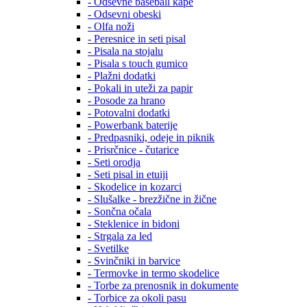
- Odsevne baseball kape
- Odsevni obeski
- Olfa noži
- Peresnice in seti pisal
- Pisala na stojalu
- Pisala s touch gumico
- Plažni dodatki
- Pokali in uteži za papir
- Posode za hrano
- Potovalni dodatki
- Powerbank baterije
- Predpasniki, odeje in piknik
- Prisrčnice - čutarice
- Seti orodja
- Seti pisal in etuiji
- Skodelice in kozarci
- Slušalke - brezžične in žične
- Sončna očala
- Steklenice in bidoni
- Strgala za led
- Svetilke
- Svinčniki in barvice
- Termovke in termo skodelice
- Torbe za prenosnik in dokumente
- Torbice za okoli pasu