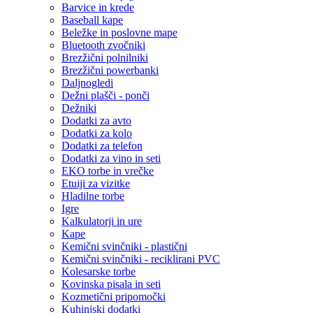
Barvice in krede
Baseball kape
Beležke in poslovne mape
Bluetooth zvočniki
Brezžični polnilniki
Brezžični powerbanki
Daljnogledi
Dežni plašči - ponči
Dežniki
Dodatki za avto
Dodatki za kolo
Dodatki za telefon
Dodatki za vino in seti
EKO torbe in vrečke
Etuiji za vizitke
Hladilne torbe
Igre
Kalkulatorji in ure
Kape
Kemični svinčniki - plastični
Kemični svinčniki - reciklirani PVC
Kolesarske torbe
Kovinska pisala in seti
Kozmetični pripomočki
Kuhinjski dodatki