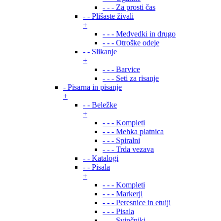
- - - Za prosti čas
- - Plišaste živali
+
- - - Medvedki in drugo
- - - Otroške odeje
- - Slikanje
+
- - - Barvice
- - - Seti za risanje
- Pisarna in pisanje
+
- - Beležke
+
- - - Kompleti
- - - Mehka platnica
- - - Spiralni
- - - Trda vezava
- - Katalogi
- - Pisala
+
- - - Kompleti
- - - Markerji
- - - Peresnice in etuiji
- - - Pisala
- - - Svinčniki