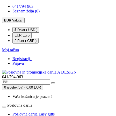
041/794-963
Seznam želja (0)
EUR
Valuta
$ Dolar ( USD )
EUR Euro
£ Funt ( GBP )
Moj račun
Registracija
Prijava
041/794-963
0 izdelek(ov) - 0.00 EUR
Vaša košarica je prazna!
Poslovna darila
Poslovna darila Easy gifts