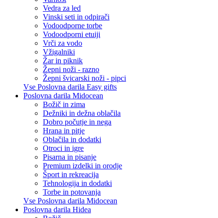
Vedra za led
Vinski seti in odpirači
Vodoodporne torbe
Vodoodporni etuiji
Vrči za vodo
Vžigalniki
Žar in piknik
Žepni noži - razno
Žepni švicarski noži - pipci
Vse Poslovna darila Easy gifts
Poslovna darila Midocean
Božič in zima
Dežniki in dežna oblačila
Dobro počutje in nega
Hrana in pitje
Oblačila in dodatki
Otroci in igre
Pisarna in pisanje
Premium izdelki in orodje
Šport in rekreacija
Tehnologija in dodatki
Torbe in potovanja
Vse Poslovna darila Midocean
Poslovna darila Hidea