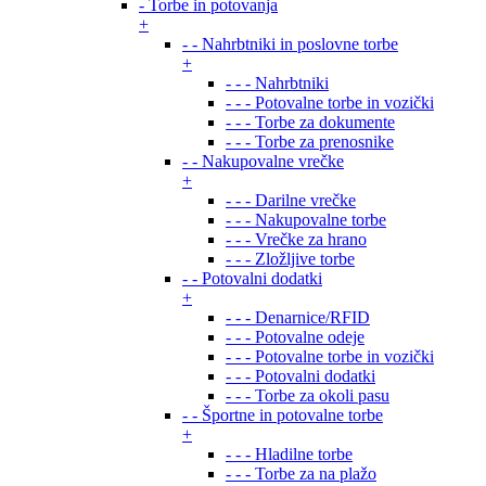
- Torbe in potovanja
+
- - Nahrbtniki in poslovne torbe
+
- - - Nahrbtniki
- - - Potovalne torbe in vozički
- - - Torbe za dokumente
- - - Torbe za prenosnike
- - Nakupovalne vrečke
+
- - - Darilne vrečke
- - - Nakupovalne torbe
- - - Vrečke za hrano
- - - Zložljive torbe
- - Potovalni dodatki
+
- - - Denarnice/RFID
- - - Potovalne odeje
- - - Potovalne torbe in vozički
- - - Potovalni dodatki
- - - Torbe za okoli pasu
- - Športne in potovalne torbe
+
- - - Hladilne torbe
- - - Torbe za na plažo