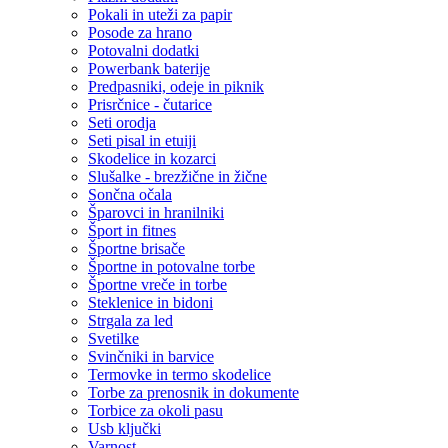
Pokali in uteži za papir
Posode za hrano
Potovalni dodatki
Powerbank baterije
Predpasniki, odeje in piknik
Prisrčnice - čutarice
Seti orodja
Seti pisal in etuiji
Skodelice in kozarci
Slušalke - brezžične in žične
Sončna očala
Šparovci in hranilniki
Šport in fitnes
Športne brisače
Športne in potovalne torbe
Športne vreče in torbe
Steklenice in bidoni
Strgala za led
Svetilke
Svinčniki in barvice
Termovke in termo skodelice
Torbe za prenosnik in dokumente
Torbice za okoli pasu
Usb ključki
Varnost