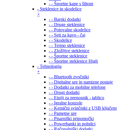
- - Športne kape s šiltom
- Steklenice in skodelice
+
- - Barski dodatki
- - Druge steklenice
- - Potovalne skodelice
- - Seti za kavo - čaj
- - Skodelice
- - Termo steklenice
- - Zložljive steklenice
- - Športne steklenice
- - Športne steklenice High
- Tehnologija
+
- - Bluetooth zvočniki
- - Digitalne ure in namizne postaje
- - Dodatki za mobilne telefone
- - Drugi dodatki
- - Etuiji za prenosnik - tablico
- - Igralne konzole
- - Kemični svinčniki z USB ključem
- - Pametne ure
- - Pisarniški pripomočki
- - Powerbanki in polnilci
- - Računalniški dodatki