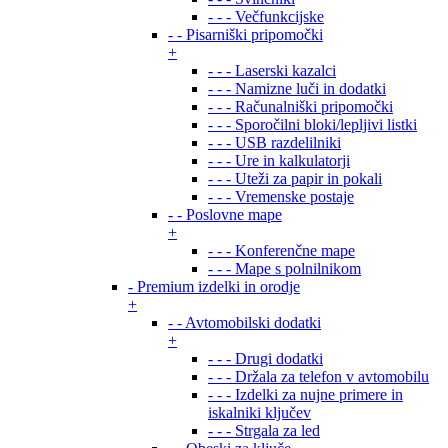
- - - Večfunkcijske
- - Pisarniški pripomočki
+
- - - Laserski kazalci
- - - Namizne luči in dodatki
- - - Računalniški pripomočki
- - - Sporočilni bloki/lepljivi listki
- - - USB razdelilniki
- - - Ure in kalkulatorji
- - - Uteži za papir in pokali
- - - Vremenske postaje
- - Poslovne mape
+
- - - Konferenčne mape
- - - Mape s polnilnikom
- Premium izdelki in orodje
+
- - Avtomobilski dodatki
+
- - - Drugi dodatki
- - - Držala za telefon v avtomobilu
- - - Izdelki za nujne primere in
iskalniki ključev
- - - Strgala za led