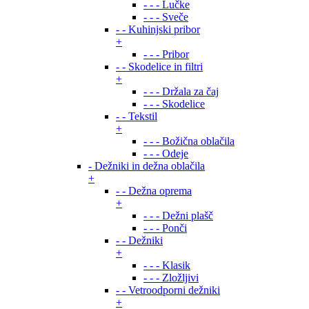
- - - Lučke
- - - Sveče
- - Kuhinjski pribor
+
- - - Pribor
- - Skodelice in filtri
+
- - - Držala za čaj
- - - Skodelice
- - Tekstil
+
- - - Božična oblačila
- - - Odeje
- Dežniki in dežna oblačila
+
- - Dežna oprema
+
- - - Dežni plašč
- - - Ponči
- - Dežniki
+
- - - Klasik
- - - Zložljivi
- - Vetroodporni dežniki
+