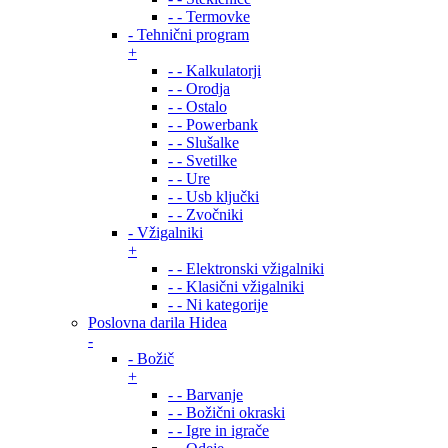
- - Termovke
- Tehnični program
+
- - Kalkulatorji
- - Orodja
- - Ostalo
- - Powerbank
- - Slušalke
- - Svetilke
- - Ure
- - Usb ključki
- - Zvočniki
- Vžigalniki
+
- - Elektronski vžigalniki
- - Klasični vžigalniki
- - Ni kategorije
Poslovna darila Hidea
-
- Božič
+
- - Barvanje
- - Božični okraski
- - Igre in igrače