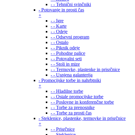
- - Tehnični svinčniki
- Potovanje in prosti čas
+
- - Igre
- - Karte
- - Odeje
- - Odsevni program
- - Ostalo
- - Piknik odeje
- - Pohodne palice
- - Potovalni seti
- - Stoli in mize
- - Termovke, plastenke in prisrčnice
- - Usnjena galanterija
- Promocijske torbe in nahrbtniki
+
- - Hladilne torbe
- - Ostale promocijske torbe
- - Poslovne in konferenčne torbe
- - Torbe za prenosnike
- - Torbe za prosti čas
- Steklenice, plastenke, termovke in prisrčnice
+
- - Prisrčnice
- - Steklenice