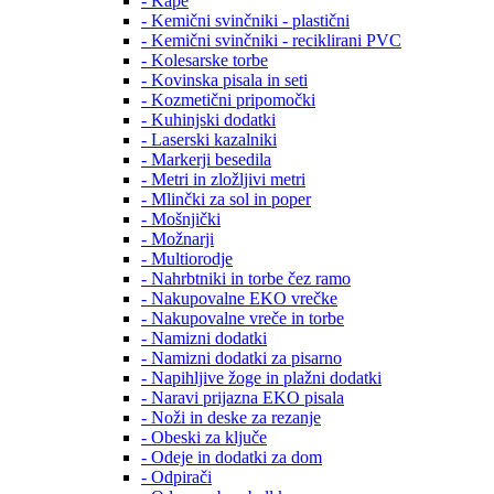
- Kape
- Kemični svinčniki - plastični
- Kemični svinčniki - reciklirani PVC
- Kolesarske torbe
- Kovinska pisala in seti
- Kozmetični pripomočki
- Kuhinjski dodatki
- Laserski kazalniki
- Markerji besedila
- Metri in zložljivi metri
- Mlinčki za sol in poper
- Mošnjički
- Možnarji
- Multiorodje
- Nahrbtniki in torbe čez ramo
- Nakupovalne EKO vrečke
- Nakupovalne vreče in torbe
- Namizni dodatki
- Namizni dodatki za pisarno
- Napihljive žoge in plažni dodatki
- Naravi prijazna EKO pisala
- Noži in deske za rezanje
- Obeski za ključe
- Odeje in dodatki za dom
- Odpirači