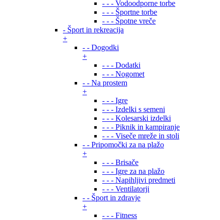
- - - Vodoodporne torbe
- - - Športne torbe
- - - Špotne vreče
- Šport in rekreacija
+
- - Dogodki
+
- - - Dodatki
- - - Nogomet
- - Na prostem
+
- - - Igre
- - - Izdelki s semeni
- - - Kolesarski izdelki
- - - Piknik in kampiranje
- - - Viseče mreže in stoli
- - Pripomočki za na plažo
+
- - - Brisače
- - - Igre za na plažo
- - - Napihljivi predmeti
- - - Ventilatorji
- - Šport in zdravje
+
- - - Fitness