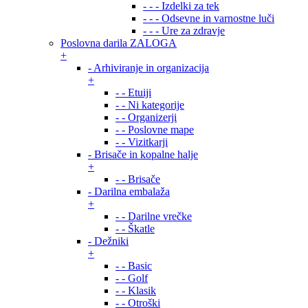
- - - Izdelki za tek
- - - Odsevne in varnostne luči
- - - Ure za zdravje
Poslovna darila ZALOGA
+
- Arhiviranje in organizacija
+
- - Etuiji
- - Ni kategorije
- - Organizerji
- - Poslovne mape
- - Vizitkarji
- Brisače in kopalne halje
+
- - Brisače
- Darilna embalaža
+
- - Darilne vrečke
- - Škatle
- Dežniki
+
- - Basic
- - Golf
- - Klasik
- - Otroški