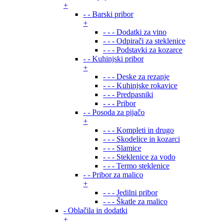
+
- - Barski pribor
+
- - - Dodatki za vino
- - - Odpirači za steklenice
- - - Podstavki za kozarce
- - Kuhinjski pribor
+
- - - Deske za rezanje
- - - Kuhinjske rokavice
- - - Predpasniki
- - - Pribor
- - Posoda za pijačo
+
- - - Kompleti in drugo
- - - Skodelice in kozarci
- - - Slamice
- - - Steklenice za vodo
- - - Termo steklenice
- - Pribor za malico
+
- - - Jedilni pribor
- - - Škatle za malico
- Oblačila in dodatki
+