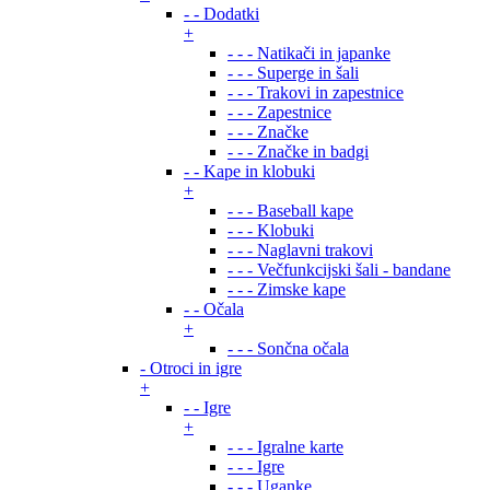
- - Dodatki
+
- - - Natikači in japanke
- - - Superge in šali
- - - Trakovi in zapestnice
- - - Zapestnice
- - - Značke
- - - Značke in badgi
- - Kape in klobuki
+
- - - Baseball kape
- - - Klobuki
- - - Naglavni trakovi
- - - Večfunkcijski šali - bandane
- - - Zimske kape
- - Očala
+
- - - Sončna očala
- Otroci in igre
+
- - Igre
+
- - - Igralne karte
- - - Igre
- - - Uganke