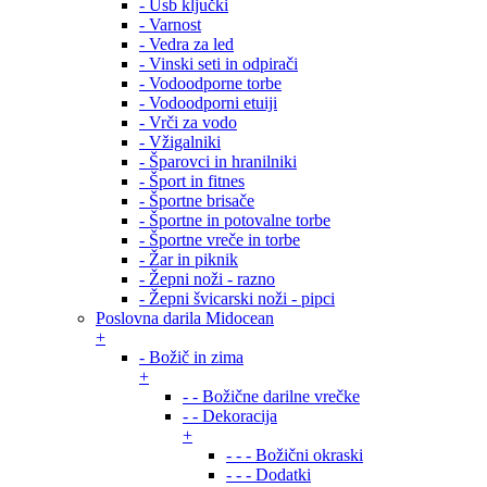
- Usb ključki
- Varnost
- Vedra za led
- Vinski seti in odpirači
- Vodoodporne torbe
- Vodoodporni etuiji
- Vrči za vodo
- Vžigalniki
- Šparovci in hranilniki
- Šport in fitnes
- Športne brisače
- Športne in potovalne torbe
- Športne vreče in torbe
- Žar in piknik
- Žepni noži - razno
- Žepni švicarski noži - pipci
Poslovna darila Midocean
+
- Božič in zima
+
- - Božične darilne vrečke
- - Dekoracija
+
- - - Božični okraski
- - - Dodatki