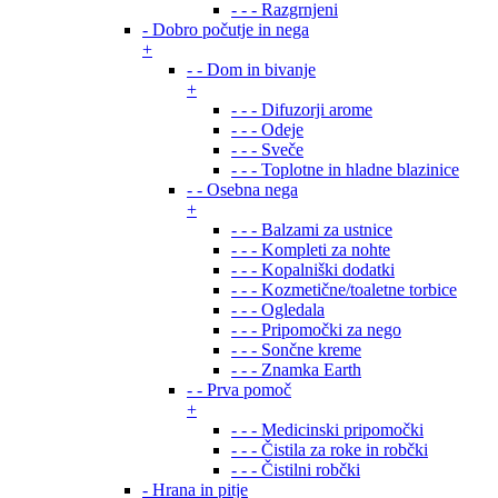
- - - Razgrnjeni
- Dobro počutje in nega
+
- - Dom in bivanje
+
- - - Difuzorji arome
- - - Odeje
- - - Sveče
- - - Toplotne in hladne blazinice
- - Osebna nega
+
- - - Balzami za ustnice
- - - Kompleti za nohte
- - - Kopalniški dodatki
- - - Kozmetične/toaletne torbice
- - - Ogledala
- - - Pripomočki za nego
- - - Sončne kreme
- - - Znamka Earth
- - Prva pomoč
+
- - - Medicinski pripomočki
- - - Čistila za roke in robčki
- - - Čistilni robčki
- Hrana in pitje