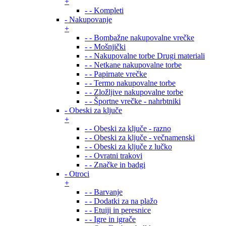
+
- - Kompleti
- Nakupovanje
+
- - Bombažne nakupovalne vrečke
- - Mošnjički
- - Nakupovalne torbe Drugi materiali
- - Netkane nakupovalne torbe
- - Papirnate vrečke
- - Termo nakupovalne torbe
- - Zložljive nakupovalne torbe
- - Športne vrečke - nahrbtniki
- Obeski za ključe
+
- - Obeski za ključe - razno
- - Obeski za ključe - večnamenski
- - Obeski za ključe z lučko
- - Ovratni trakovi
- - Značke in badgi
- Otroci
+
- - Barvanje
- - Dodatki za na plažo
- - Etuiji in peresnice
- - Igre in igrače