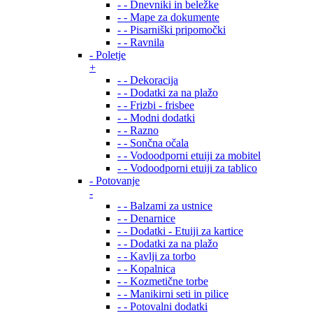
- - Dnevniki in beležke
- - Mape za dokumente
- - Pisarniški pripomočki
- - Ravnila
- Poletje
+
- - Dekoracija
- - Dodatki za na plažo
- - Frizbi - frisbee
- - Modni dodatki
- - Razno
- - Sončna očala
- - Vodoodporni etuiji za mobitel
- - Vodoodporni etuiji za tablico
- Potovanje
-
- - Balzami za ustnice
- - Denarnice
- - Dodatki - Etuiji za kartice
- - Dodatki za na plažo
- - Kavlji za torbo
- - Kopalnica
- - Kozmetične torbe
- - Manikirni seti in pilice
- - Potovalni dodatki