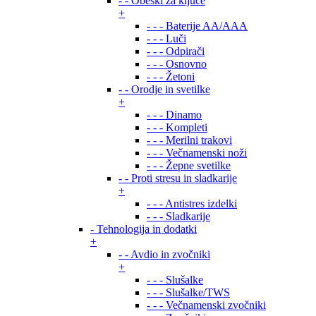
- - Obeski za ključe
+
- - - Baterije AA/AAA
- - - Luči
- - - Odpirači
- - - Osnovno
- - - Žetoni
- - Orodje in svetilke
+
- - - Dinamo
- - - Kompleti
- - - Merilni trakovi
- - - Večnamenski noži
- - - Žepne svetilke
- - Proti stresu in sladkarije
+
- - - Antistres izdelki
- - - Sladkarije
- Tehnologija in dodatki
+
- - Avdio in zvočniki
+
- - - Slušalke
- - - Slušalke/TWS
- - - Večnamenski zvočniki