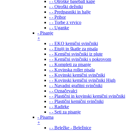
- - Otroške baseball kape
- - Otroški dežniki
- - Predpasniki in halje
- - Pribor
- - Torbe z vrvico
- - Uganke
- Pisanje
+
- - EKO kemični svinčniki
- - Etuiji in škatle za pisala
- - Kemični svinčniki iz plute
- - Kemični svinčniki s pokrovom
- - Kompleti za pisanje
- - Kovinska roller pisala
- - Kovinski kemični svinčniki
- - Kovinski kemični svinčniki High
- - Navadni grafitni svinčniki
- - Označevalci
- - Plastični in kovinski kemični svinčniki
- - Plastični kemični svinčniki
- - Radirke
- - Seti za pisanje
- Pisarna
+
- - Beležke - Beležnice