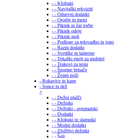
- - Klobuki
- - Navijaški rekviziti
- - Odsevni dodatki
- - Orodje in metri
- - Piknik in žar torbe
- - Piknik odeje
- - Piknik stoli
- - Podloge za telovadbo in jogo
- - Razni dodatki
- - Svetilke in lanterne
- - Tekaški etuiji za mobitel
- - Trakovi za tenis
- - Športne brisače
- - Žepni noži
- Rokavice in kape
- Sonce in dež
+
- - Dežni plašči
- - Dežniki
- - Dežniki - avtomatski
- - Dodatki
- - Klobuki in slamniki
- - Modni dodatki
- - Zložljivi dežniki
- - Šali