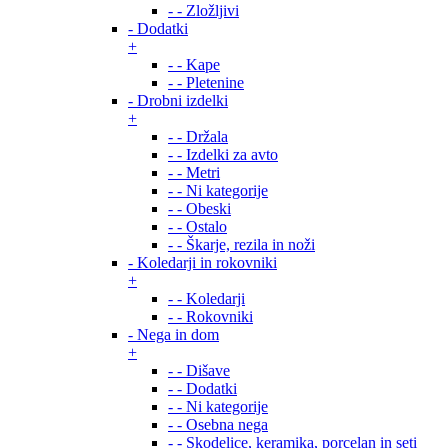
- - Zložljivi
- Dodatki
+
- - Kape
- - Pletenine
- Drobni izdelki
+
- - Držala
- - Izdelki za avto
- - Metri
- - Ni kategorije
- - Obeski
- - Ostalo
- - Škarje, rezila in noži
- Koledarji in rokovniki
+
- - Koledarji
- - Rokovniki
- Nega in dom
+
- - Dišave
- - Dodatki
- - Ni kategorije
- - Osebna nega
- - Skodelice, keramika, porcelan in seti