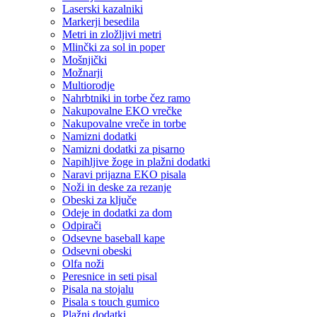
Laserski kazalniki
Markerji besedila
Metri in zložljivi metri
Mlinčki za sol in poper
Mošnjički
Možnarji
Multiorodje
Nahrbtniki in torbe čez ramo
Nakupovalne EKO vrečke
Nakupovalne vreče in torbe
Namizni dodatki
Namizni dodatki za pisarno
Napihljive žoge in plažni dodatki
Naravi prijazna EKO pisala
Noži in deske za rezanje
Obeski za ključe
Odeje in dodatki za dom
Odpirači
Odsevne baseball kape
Odsevni obeski
Olfa noži
Peresnice in seti pisal
Pisala na stojalu
Pisala s touch gumico
Plažni dodatki