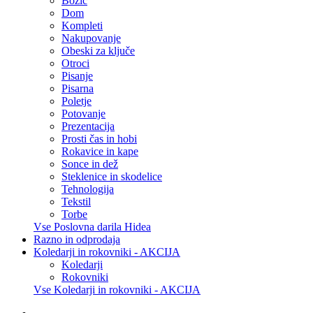
Božič
Dom
Kompleti
Nakupovanje
Obeski za ključe
Otroci
Pisanje
Pisarna
Poletje
Potovanje
Prezentacija
Prosti čas in hobi
Rokavice in kape
Sonce in dež
Steklenice in skodelice
Tehnologija
Tekstil
Torbe
Vse Poslovna darila Hidea
Razno in odprodaja
Koledarji in rokovniki - AKCIJA
Koledarji
Rokovniki
Vse Koledarji in rokovniki - AKCIJA