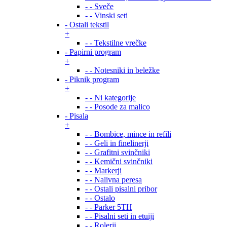
- - Sveče
- - Vinski seti
- Ostali tekstil
+
- - Tekstilne vrečke
- Papirni program
+
- - Notesniki in beležke
- Piknik program
+
- - Ni kategorije
- - Posode za malico
- Pisala
+
- - Bombice, mince in refili
- - Geli in finelinerji
- - Grafitni svinčniki
- - Kemični svinčniki
- - Markerji
- - Nalivna peresa
- - Ostali pisalni pribor
- - Ostalo
- - Parker 5TH
- - Pisalni seti in etuiji
- - Rolerji