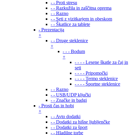
- - Proti stresu
- - Razkužila in zaščitna oprema
- - Razno
- - Seti z vizitkarjem in obeskom
- - Škatlice za tablete
- Prezentacija
+
- - Druge steklenice
+
- - - Bodum
+
- - - - Lesene škatle za čaj in
seti
- - - - Pripomočki
- - - - Termo steklenice
- - - - Športne steklenice
- - Razno
- - USB/UDP ključki
- - Značke in badgi
- Prosti čas in hobi
+
- - Avto dodatki
- - Dodatki za hišne ljubljenčke
- - Dodatki za šport
- - Hladilne torbe