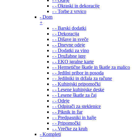
- - Odeje
- - Okraski in dekoracije
- - Torbe z vrvico
- Dom
+
- - Barski dodatki
- - Dekoracija
- - Dišave in sveče
- - Dnevne odeje
- - Dodatki za vino
- - Družabne igre
- - EKO igralne karte
- - Hermetične škatle in škatle za malico
- - Jedilni pribor in posoda
- - Jedilniki in držala za račune
- - Kuhinjski pripomočki
- - Lesene kuhinjske deske
- - Lesene škatle za čaj
- - Odeje
- - Odpirači za steklenice
- - Piknik in žar
- - Predpasniki in halje
- - Pripomočki
- - Vrečke za kruh
- Kompleti