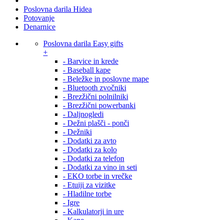
Poslovna darila Hidea
Potovanje
Denarnice
Poslovna darila Easy gifts
+
- Barvice in krede
- Baseball kape
- Beležke in poslovne mape
- Bluetooth zvočniki
- Brezžični polnilniki
- Brezžični powerbanki
- Daljnogledi
- Dežni plašči - ponči
- Dežniki
- Dodatki za avto
- Dodatki za kolo
- Dodatki za telefon
- Dodatki za vino in seti
- EKO torbe in vrečke
- Etuiji za vizitke
- Hladilne torbe
- Igre
- Kalkulatorji in ure