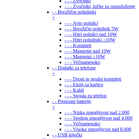
- - - Zvočniki
- - - Zvočniki, lučke za razpoloženje
- - Brezžični polnilniki
+
- - - Avto polnilci
- - - Brezžični polnilnik 5W
- - - Hitri polnilci nad 10W
- - - Hitri polnilniki ≥10W
- - - Kompleti
- - - Magnetni nad 10W
- - - Magnetni ≥10W
- - - Večnamensko
- - Dodatki za telefone
+
- - - Droni in igralni kompleti
- - - Etuiji za kartice
- - - Kabli
- - - Stojala za telefon
- - Prenosne baterije
+
- - - Nizka zmogljivost nad 2.000
- - - Srednja zmogljivost nad 4.000
- - - Večnamensko
- - - Visoka zmogljivost nad 8.000
- - USB ključki