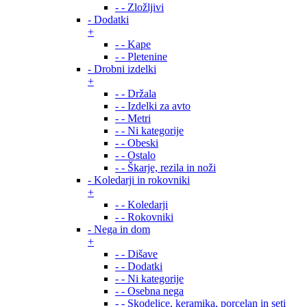
- - Zložljivi
- Dodatki
+
- - Kape
- - Pletenine
- Drobni izdelki
+
- - Držala
- - Izdelki za avto
- - Metri
- - Ni kategorije
- - Obeski
- - Ostalo
- - Škarje, rezila in noži
- Koledarji in rokovniki
+
- - Koledarji
- - Rokovniki
- Nega in dom
+
- - Dišave
- - Dodatki
- - Ni kategorije
- - Osebna nega
- - Skodelice, keramika, porcelan in seti