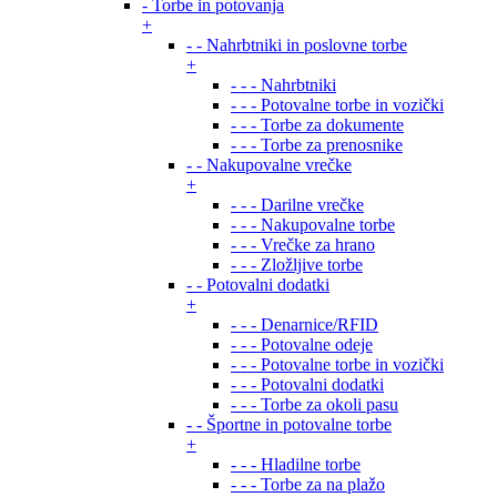
- Torbe in potovanja
+
- - Nahrbtniki in poslovne torbe
+
- - - Nahrbtniki
- - - Potovalne torbe in vozički
- - - Torbe za dokumente
- - - Torbe za prenosnike
- - Nakupovalne vrečke
+
- - - Darilne vrečke
- - - Nakupovalne torbe
- - - Vrečke za hrano
- - - Zložljive torbe
- - Potovalni dodatki
+
- - - Denarnice/RFID
- - - Potovalne odeje
- - - Potovalne torbe in vozički
- - - Potovalni dodatki
- - - Torbe za okoli pasu
- - Športne in potovalne torbe
+
- - - Hladilne torbe
- - - Torbe za na plažo