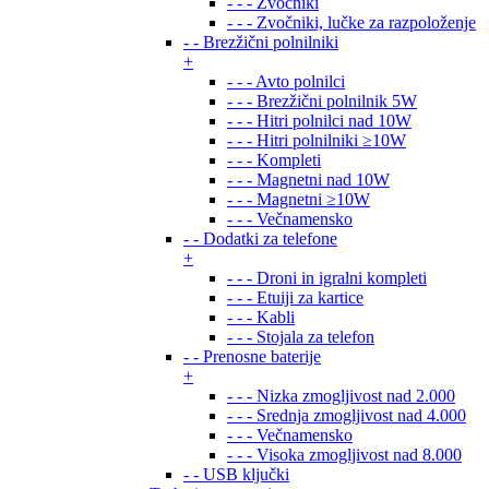
- - - Zvočniki
- - - Zvočniki, lučke za razpoloženje
- - Brezžični polnilniki
+
- - - Avto polnilci
- - - Brezžični polnilnik 5W
- - - Hitri polnilci nad 10W
- - - Hitri polnilniki ≥10W
- - - Kompleti
- - - Magnetni nad 10W
- - - Magnetni ≥10W
- - - Večnamensko
- - Dodatki za telefone
+
- - - Droni in igralni kompleti
- - - Etuiji za kartice
- - - Kabli
- - - Stojala za telefon
- - Prenosne baterije
+
- - - Nizka zmogljivost nad 2.000
- - - Srednja zmogljivost nad 4.000
- - - Večnamensko
- - - Visoka zmogljivost nad 8.000
- - USB ključki