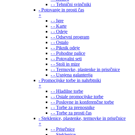
- - Tehnični svinčniki
- Potovanje in prosti čas
+
- - Igre
- - Karte
- - Odeje
- - Odsevni program
- - Ostalo
- - Piknik odeje
- - Pohodne palice
- - Potovalni seti
- - Stoli in mize
- - Termovke, plastenke in prisrčnice
- - Usnjena galanterija
- Promocijske torbe in nahrbtniki
+
- - Hladilne torbe
- - Ostale promocijske torbe
- - Poslovne in konferenčne torbe
- - Torbe za prenosnike
- - Torbe za prosti čas
- Steklenice, plastenke, termovke in prisrčnice
+
- - Prisrčnice
- - Steklenice