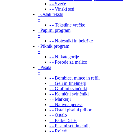
- - Sveče
- - Vinski seti
- Ostali tekstil
+
- - Tekstilne vrečke
- Papirni program
+
- - Notesniki in beležke
- Piknik program
+
- - Ni kategorije
- - Posode za malico
- Pisala
+
- - Bombice, mince in refili
- - Geli in finelinerji
- - Grafitni svinčniki
- - Kemični svinčniki
- - Markerji
- - Nalivna peresa
- - Ostali pisalni pribor
- - Ostalo
- - Parker 5TH
- - Pisalni seti in etuiji
- - Rolerji