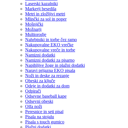
Laserski kazalniki
Markerji besedila
Metri in zložljivi metri
Mlinčki za sol in poper
Mošnjički
Možnarji
Multiorodje
Nahrbtniki in torbe čez ramo
Nakupovalne EKO vrečke
Nakupovalne vreče in torbe
Namizni dodatki
Namizni dodatki za pisarno
Napihljive žoge in plažni dodatki
Naravi prijazna EKO pisala
Noži in deske za rezanje
Obeski za ključe
Odeje in dodatki za dom
Odpirači
Odsevne baseball kape
Odsevni obeski
Olfa noži
Peresnice in seti pisal
Pisala na stojalu
Pisala s touch gumico
Plažni dodatki