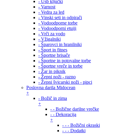
- Usb ključki
- Varnost
- Vedra za led
- Vinski seti in odpirači
- Vodoodporne torbe
- Vodoodporni etuiji
- Vrči za vodo
- Vžigalniki
- Šparovci in hranilniki
- Šport in fitnes
- Športne brisače
- Športne in potovalne torbe
- Športne vreče in torbe
- Žar in piknik
- Žepni noži - razno
- Žepni švicarski noži - pipci
Poslovna darila Midocean
+
- Božič in zima
+
- - Božične darilne vrečke
- - Dekoracija
+
- - - Božični okraski
- - - Dodatki