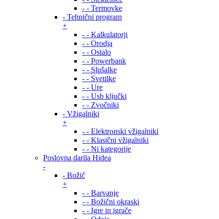
- - Termovke
- Tehnični program
+
- - Kalkulatorji
- - Orodja
- - Ostalo
- - Powerbank
- - Slušalke
- - Svetilke
- - Ure
- - Usb ključki
- - Zvočniki
- Vžigalniki
+
- - Elektronski vžigalniki
- - Klasični vžigalniki
- - Ni kategorije
Poslovna darila Hidea
-
- Božič
+
- - Barvanje
- - Božični okraski
- - Igre in igrače