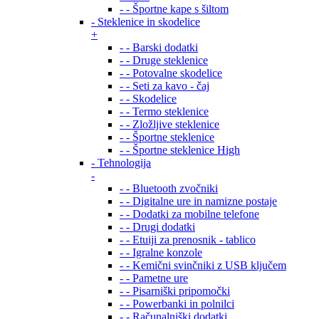
- - Športne kape s šiltom
- Steklenice in skodelice
+
- - Barski dodatki
- - Druge steklenice
- - Potovalne skodelice
- - Seti za kavo - čaj
- - Skodelice
- - Termo steklenice
- - Zložljive steklenice
- - Športne steklenice
- - Športne steklenice High
- Tehnologija
-
- - Bluetooth zvočniki
- - Digitalne ure in namizne postaje
- - Dodatki za mobilne telefone
- - Drugi dodatki
- - Etuiji za prenosnik - tablico
- - Igralne konzole
- - Kemični svinčniki z USB ključem
- - Pametne ure
- - Pisarniški pripomočki
- - Powerbanki in polnilci
- - Računalniški dodatki