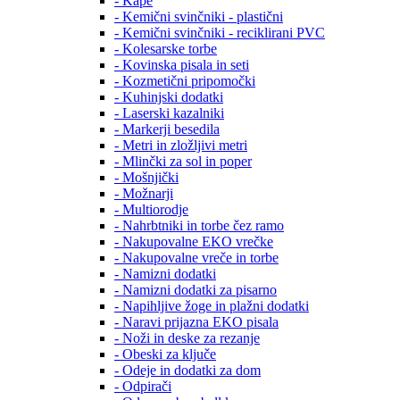
- Kape
- Kemični svinčniki - plastični
- Kemični svinčniki - reciklirani PVC
- Kolesarske torbe
- Kovinska pisala in seti
- Kozmetični pripomočki
- Kuhinjski dodatki
- Laserski kazalniki
- Markerji besedila
- Metri in zložljivi metri
- Mlinčki za sol in poper
- Mošnjički
- Možnarji
- Multiorodje
- Nahrbtniki in torbe čez ramo
- Nakupovalne EKO vrečke
- Nakupovalne vreče in torbe
- Namizni dodatki
- Namizni dodatki za pisarno
- Napihljive žoge in plažni dodatki
- Naravi prijazna EKO pisala
- Noži in deske za rezanje
- Obeski za ključe
- Odeje in dodatki za dom
- Odpirači