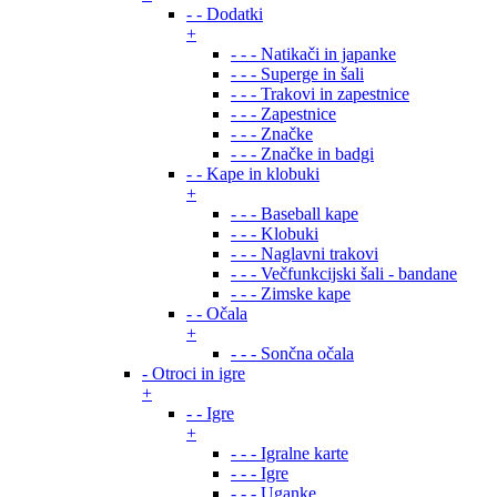
- - Dodatki
+
- - - Natikači in japanke
- - - Superge in šali
- - - Trakovi in zapestnice
- - - Zapestnice
- - - Značke
- - - Značke in badgi
- - Kape in klobuki
+
- - - Baseball kape
- - - Klobuki
- - - Naglavni trakovi
- - - Večfunkcijski šali - bandane
- - - Zimske kape
- - Očala
+
- - - Sončna očala
- Otroci in igre
+
- - Igre
+
- - - Igralne karte
- - - Igre
- - - Uganke