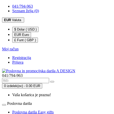
041/794-963
Seznam želja (0)
EUR
Valuta
$ Dolar ( USD )
EUR Euro
£ Funt ( GBP )
Moj račun
Registracija
Prijava
041/794-963
0 izdelek(ov) - 0.00 EUR
Vaša košarica je prazna!
Poslovna darila
Poslovna darila Easy gifts