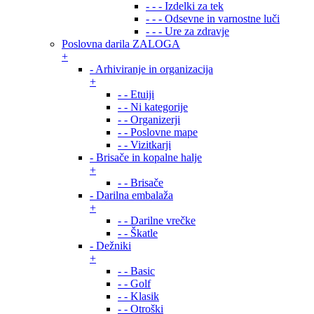
- - - Izdelki za tek
- - - Odsevne in varnostne luči
- - - Ure za zdravje
Poslovna darila ZALOGA
+
- Arhiviranje in organizacija
+
- - Etuiji
- - Ni kategorije
- - Organizerji
- - Poslovne mape
- - Vizitkarji
- Brisače in kopalne halje
+
- - Brisače
- Darilna embalaža
+
- - Darilne vrečke
- - Škatle
- Dežniki
+
- - Basic
- - Golf
- - Klasik
- - Otroški