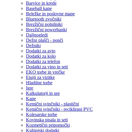
Barvice in krede
Baseball kape
Beležke in poslovne mape
Bluetooth zvočniki
Brezžični polnilniki
Brezžični powerbanki
Daljnogledi
Dežni plašči - ponči
Dežniki
Dodatki za avto
Dodatki za kolo
Dodatki za telefon
Dodatki za vino in seti
EKO torbe in vrečke
Etuiji za vizitke
Hladilne torbe
Igre
Kalkulatorji in ure
Kape
Kemični svinčniki - plastični
Kemični svinčniki - reciklirani PVC
Kolesarske torbe
Kovinska pisala in seti
Kozmetični pripomočki
Kuhinjski dodatki