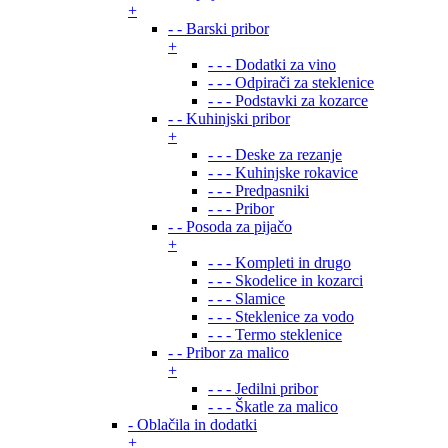
+
- - Barski pribor
+
- - - Dodatki za vino
- - - Odpirači za steklenice
- - - Podstavki za kozarce
- - Kuhinjski pribor
+
- - - Deske za rezanje
- - - Kuhinjske rokavice
- - - Predpasniki
- - - Pribor
- - Posoda za pijačo
+
- - - Kompleti in drugo
- - - Skodelice in kozarci
- - - Slamice
- - - Steklenice za vodo
- - - Termo steklenice
- - Pribor za malico
+
- - - Jedilni pribor
- - - Škatle za malico
- Oblačila in dodatki
+