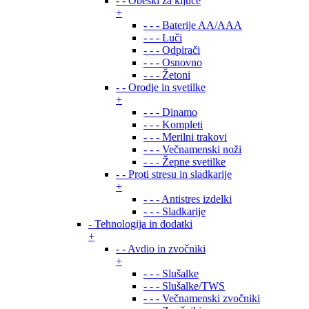
- - Obeski za ključe
+
- - - Baterije AA/AAA
- - - Luči
- - - Odpirači
- - - Osnovno
- - - Žetoni
- - Orodje in svetilke
+
- - - Dinamo
- - - Kompleti
- - - Merilni trakovi
- - - Večnamenski noži
- - - Žepne svetilke
- - Proti stresu in sladkarije
+
- - - Antistres izdelki
- - - Sladkarije
- Tehnologija in dodatki
+
- - Avdio in zvočniki
+
- - - Slušalke
- - - Slušalke/TWS
- - - Večnamenski zvočniki