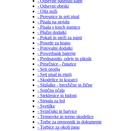
- Odsevne baseball kape
- Odsevni obeski
- Olfa noži
- Peresnice in seti pisal
- Pisala na stojalu
- Pisala s touch gumico
- Plažni dodatki
- Pokali in uteži za papir
- Posode za hrano
- Potovalni dodatki
- Powerbank baterije
- Predpasniki, odeje in piknik
- Prisrčnice - čutarice
- Seti orodja
- Seti pisal in etuiji
- Skodelice in kozarci
- Slušalke - brezžične in žične
- Sončna očala
- Steklenice in bidoni
- Strgala za led
- Svetilke
- Svinčniki in barvice
- Termovke in termo skodelice
- Torbe za prenosnik in dokumente
- Torbice za okoli pasu