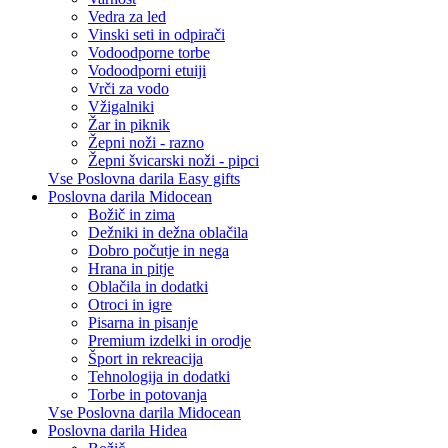
Vedra za led
Vinski seti in odpirači
Vodoodporne torbe
Vodoodporni etuiji
Vrči za vodo
Vžigalniki
Žar in piknik
Žepni noži - razno
Žepni švicarski noži - pipci
Vse Poslovna darila Easy gifts
Poslovna darila Midocean
Božič in zima
Dežniki in dežna oblačila
Dobro počutje in nega
Hrana in pitje
Oblačila in dodatki
Otroci in igre
Pisarna in pisanje
Premium izdelki in orodje
Šport in rekreacija
Tehnologija in dodatki
Torbe in potovanja
Vse Poslovna darila Midocean
Poslovna darila Hidea