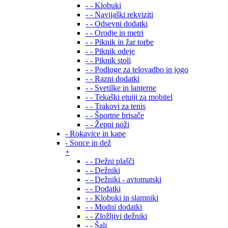
- - Klobuki
- - Navijaški rekviziti
- - Odsevni dodatki
- - Orodje in metri
- - Piknik in žar torbe
- - Piknik odeje
- - Piknik stoli
- - Podloge za telovadbo in jogo
- - Razni dodatki
- - Svetilke in lanterne
- - Tekaški etuiji za mobitel
- - Trakovi za tenis
- - Športne brisače
- - Žepni noži
- Rokavice in kape
- Sonce in dež
+
- - Dežni plašči
- - Dežniki
- - Dežniki - avtomatski
- - Dodatki
- - Klobuki in slamniki
- - Modni dodatki
- - Zložljivi dežniki
- - Šali