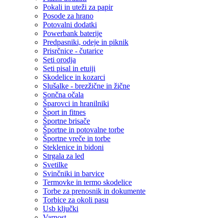
Pokali in uteži za papir
Posode za hrano
Potovalni dodatki
Powerbank baterije
Predpasniki, odeje in piknik
Prisrčnice - čutarice
Seti orodja
Seti pisal in etuiji
Skodelice in kozarci
Slušalke - brezžične in žične
Sončna očala
Šparovci in hranilniki
Šport in fitnes
Športne brisače
Športne in potovalne torbe
Športne vreče in torbe
Steklenice in bidoni
Strgala za led
Svetilke
Svinčniki in barvice
Termovke in termo skodelice
Torbe za prenosnik in dokumente
Torbice za okoli pasu
Usb ključki
Varnost