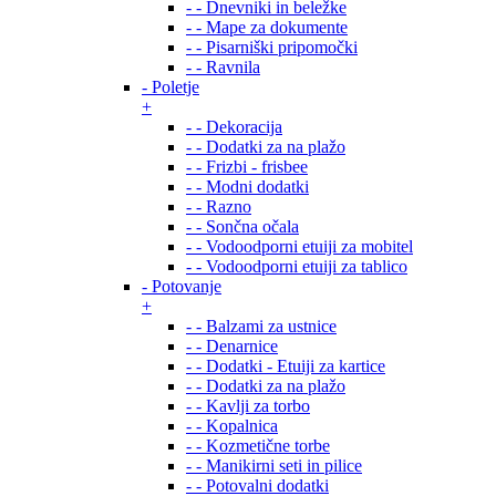
- - Dnevniki in beležke
- - Mape za dokumente
- - Pisarniški pripomočki
- - Ravnila
- Poletje
+
- - Dekoracija
- - Dodatki za na plažo
- - Frizbi - frisbee
- - Modni dodatki
- - Razno
- - Sončna očala
- - Vodoodporni etuiji za mobitel
- - Vodoodporni etuiji za tablico
- Potovanje
+
- - Balzami za ustnice
- - Denarnice
- - Dodatki - Etuiji za kartice
- - Dodatki za na plažo
- - Kavlji za torbo
- - Kopalnica
- - Kozmetične torbe
- - Manikirni seti in pilice
- - Potovalni dodatki