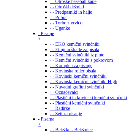
- - Otroške baseball kape
- - Otroški dežniki
- - Predpasniki in halje
- - Pribor
- - Torbe z vrvico
- - Uganke
- Pisanje
+
- - EKO kemični svinčniki
- - Etuiji in škatle za pisala
- - Kemični svinčniki iz plute
- - Kemični svinčniki s pokrovom
- - Kompleti za pisanje
- - Kovinska roller pisala
- - Kovinski kemični svinčniki
- - Kovinski kemični svinčniki High
- - Navadni grafitni svinčniki
- - Označevalci
- - Plastični in kovinski kemični svinčniki
- - Plastični kemični svinčniki
- - Radirke
- - Seti za pisanje
- Pisarna
+
- - Beležke - Beležnice