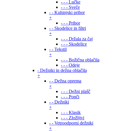
- - - Lučke
- - - Sveče
- - Kuhinjski pribor
+
- - - Pribor
- - Skodelice in filtri
+
- - - Držala za čaj
- - - Skodelice
- - Tekstil
+
- - - Božična oblačila
- - - Odeje
- Dežniki in dežna oblačila
+
- - Dežna oprema
+
- - - Dežni plašč
- - - Ponči
- - Dežniki
+
- - - Klasik
- - - Zložljivi
- - Vetroodporni dežniki
+