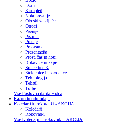
Božič
Dom
Kompleti
Nakupovanje
Obeski za ključe
Otroci
Pisanje
Pisarna
Poletje
Potovanje
Prezentacija
Prosti čas in hobi
Rokavice in kape
Sonce in dež
Steklenice in skodelice
Tehnologija
Tekstil
Torbe
Vse Poslovna darila Hidea
Razno in odprodaja
Koledarji in rokovniki - AKCIJA
Koledarji
Rokovniki
Vse Koledarji in rokovniki - AKCIJA