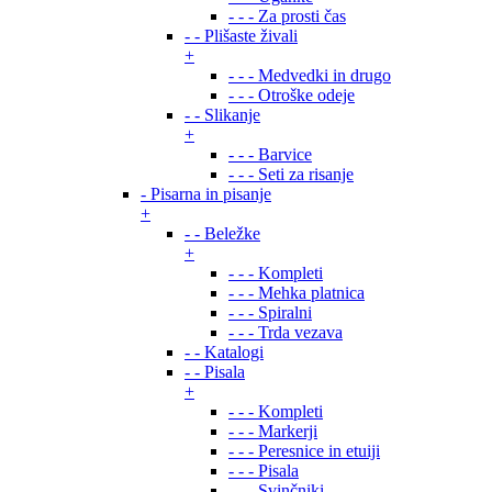
- - - Za prosti čas
- - Plišaste živali
+
- - - Medvedki in drugo
- - - Otroške odeje
- - Slikanje
+
- - - Barvice
- - - Seti za risanje
- Pisarna in pisanje
+
- - Beležke
+
- - - Kompleti
- - - Mehka platnica
- - - Spiralni
- - - Trda vezava
- - Katalogi
- - Pisala
+
- - - Kompleti
- - - Markerji
- - - Peresnice in etuiji
- - - Pisala
- - - Svinčniki