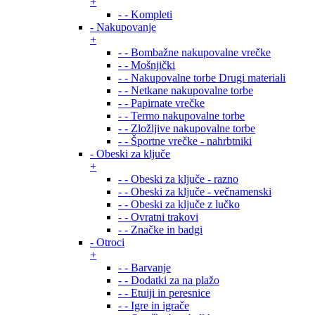
+
- - Kompleti
- Nakupovanje
+
- - Bombažne nakupovalne vrečke
- - Mošnjički
- - Nakupovalne torbe Drugi materiali
- - Netkane nakupovalne torbe
- - Papirnate vrečke
- - Termo nakupovalne torbe
- - Zložljive nakupovalne torbe
- - Športne vrečke - nahrbtniki
- Obeski za ključe
+
- - Obeski za ključe - razno
- - Obeski za ključe - večnamenski
- - Obeski za ključe z lučko
- - Ovratni trakovi
- - Značke in badgi
- Otroci
+
- - Barvanje
- - Dodatki za na plažo
- - Etuiji in peresnice
- - Igre in igrače