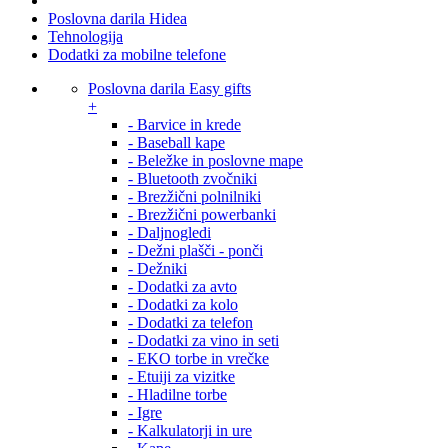
Poslovna darila Hidea
Tehnologija
Dodatki za mobilne telefone
Poslovna darila Easy gifts
+
- Barvice in krede
- Baseball kape
- Beležke in poslovne mape
- Bluetooth zvočniki
- Brezžični polnilniki
- Brezžični powerbanki
- Daljnogledi
- Dežni plašči - ponči
- Dežniki
- Dodatki za avto
- Dodatki za kolo
- Dodatki za telefon
- Dodatki za vino in seti
- EKO torbe in vrečke
- Etuiji za vizitke
- Hladilne torbe
- Igre
- Kalkulatorji in ure