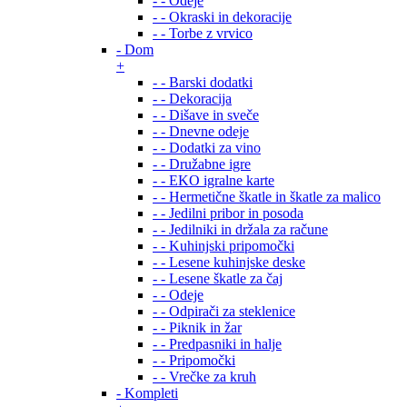
- - Odeje
- - Okraski in dekoracije
- - Torbe z vrvico
- Dom
+
- - Barski dodatki
- - Dekoracija
- - Dišave in sveče
- - Dnevne odeje
- - Dodatki za vino
- - Družabne igre
- - EKO igralne karte
- - Hermetične škatle in škatle za malico
- - Jedilni pribor in posoda
- - Jedilniki in držala za račune
- - Kuhinjski pripomočki
- - Lesene kuhinjske deske
- - Lesene škatle za čaj
- - Odeje
- - Odpirači za steklenice
- - Piknik in žar
- - Predpasniki in halje
- - Pripomočki
- - Vrečke za kruh
- Kompleti