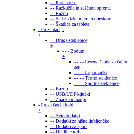
- - Proti stresu
- - Razkužila in zaščitna oprema
- - Razno
- - Seti z vizitkarjem in obeskom
- - Škatlice za tablete
- Prezentacija
+
- - Druge steklenice
+
- - - Bodum
+
- - - - Lesene škatle za čaj in
seti
- - - - Pripomočki
- - - - Termo steklenice
- - - - Športne steklenice
- - Razno
- - USB/UDP ključki
- - Značke in badgi
- Prosti čas in hobi
+
- - Avto dodatki
- - Dodatki za hišne ljubljenčke
- - Dodatki za šport
- - Hladilne torbe