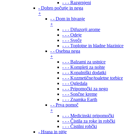
- - - Razgrnjeni
- Dobro počutje in nega
+
- - Dom in bivanje
+
- - - Difuzorji arome
- - - Odeje
- - - Sveče
- - - Toplotne in hladne blazinice
- - Osebna nega
+
- - - Balzami za ustnice
- - - Kompleti za nohte
- - - Kopalniški dodatki
- - - Kozmetične/toaletne torbice
- - - Ogledala
- - - Pripomočki za nego
- - - Sončne kreme
- - - Znamka Earth
- - Prva pomoč
+
- - - Medicinski pripomočki
- - - Čistila za roke in robčki
- - - Čistilni robčki
- Hrana in pitje