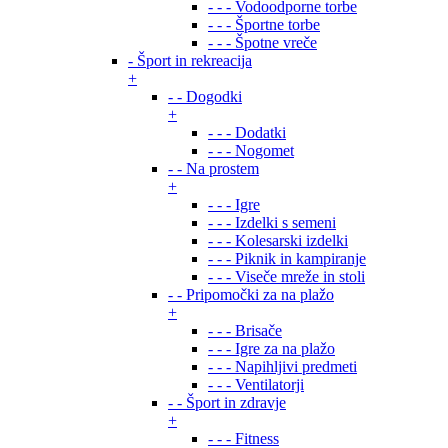
- - - Vodoodporne torbe
- - - Športne torbe
- - - Špotne vreče
- Šport in rekreacija
+
- - Dogodki
+
- - - Dodatki
- - - Nogomet
- - Na prostem
+
- - - Igre
- - - Izdelki s semeni
- - - Kolesarski izdelki
- - - Piknik in kampiranje
- - - Viseče mreže in stoli
- - Pripomočki za na plažo
+
- - - Brisače
- - - Igre za na plažo
- - - Napihljivi predmeti
- - - Ventilatorji
- - Šport in zdravje
+
- - - Fitness