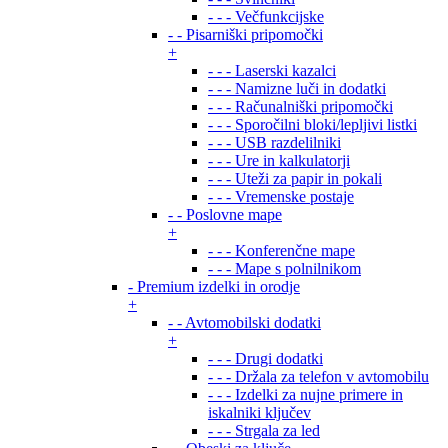
- - - Večfunkcijske
- - Pisarniški pripomočki
+
- - - Laserski kazalci
- - - Namizne luči in dodatki
- - - Računalniški pripomočki
- - - Sporočilni bloki/lepljivi listki
- - - USB razdelilniki
- - - Ure in kalkulatorji
- - - Uteži za papir in pokali
- - - Vremenske postaje
- - Poslovne mape
+
- - - Konferenčne mape
- - - Mape s polnilnikom
- Premium izdelki in orodje
+
- - Avtomobilski dodatki
+
- - - Drugi dodatki
- - - Držala za telefon v avtomobilu
- - - Izdelki za nujne primere in
iskalniki ključev
- - - Strgala za led