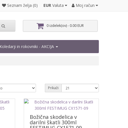
EUR
Valuta
Moj račun
Seznam želja (0)
0 izdelek(ov) - 0.00 EUR
Koledarji in rokovniki - AKCIJA
Prikaži
Božična skodelica v
darilni škatli 300ml
FESTIMUG CX1571-09