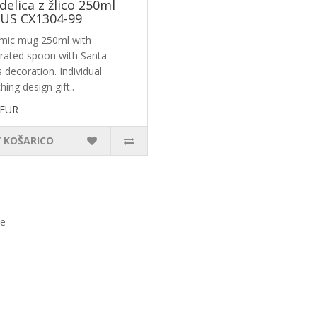
delica z žlico 250ml
US CX1304-99
mic mug 250ml with
grated spoon with Santa
 decoration. Individual
ing design gift..
 EUR
V KOŠARICO
ce