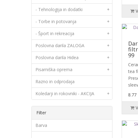
- Tehnologija in dodatki
+
- Torbe in potovanja
+
- Šport in rekreacija
+
Dari
Poslovna darila ZALOGA
+
fil
99
Poslovna darila Hidea
+
Cera
Pisarniška oprema
+
tea f
Pres
Razno in odprodaja
sleev
Koledarji in rokovniki - AKCIJA
+
8.77
Filter
Barva