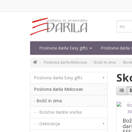
Poslovna darila Easy gifts
Poslovna daril
Poslovna darila Midocean
Božič in zima
Skodel
Sk
Poslovna darila Easy gifts
+
Poslovna darila Midocean
-
- Božič in zima
-
- - Božične darilne vrečke
Bož
- - Dekoracija
+
dar
FES