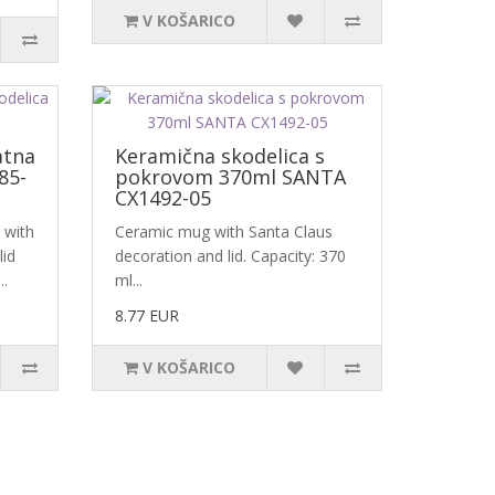
V KOŠARICO
atna
Keramična skodelica s
85-
pokrovom 370ml SANTA
CX1492-05
 with
Ceramic mug with Santa Claus
lid
decoration and lid. Capacity: 370
..
ml...
8.77 EUR
V KOŠARICO