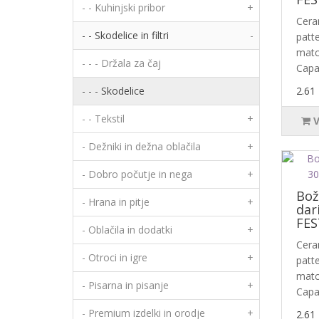
- - Kuhinjski pribor
+
Cera
- - Skodelice in filtri
-
patte
match
- - - Držala za čaj
Capac
- - - Skodelice
2.61
- - Tekstil
+
- Dežniki in dežna oblačila
+
- Dobro počutje in nega
+
Bož
- Hrana in pitje
+
dar
FES
- Oblačila in dodatki
+
Cera
- Otroci in igre
+
patte
match
- Pisarna in pisanje
+
Capac
- Premium izdelki in orodje
+
2.61