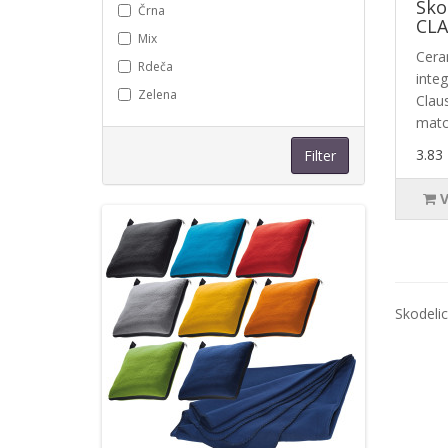
Sko
Črna
CLA
Mix
Cera
Rdeča
inte
Zelena
Claus
match
3.83
Filter
Skodeli