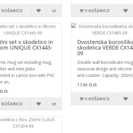
V KOŠARICO
V KOŠARICO
lni set s skodelico in
Dvostenska borosilik
trom UNIQUE CX1443-
skodelica VERDE CX14
09
mic mug set including mug,
Double wall borosilicate mug
ilter and mini plate.
seasonal design and silicone 
ented in carton box with PVC
and coaster. Capacity: 250ml.
e an..
17.06 EUR
 EUR
V KOŠARICO
V KOŠARICO