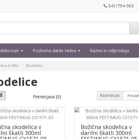
041/794-963
a Midocean
Poslovna darila Hidea
Razno in odprodaja
ice in filtri
Skodelice
odelice
Razvrsti po
Primerjava (0)
ična skodelica v
Božična skodelica v
ilni škatli 300ml
darilni škatli 300ml
TIMUG CX1571-03
FESTIMUG CX1571-05