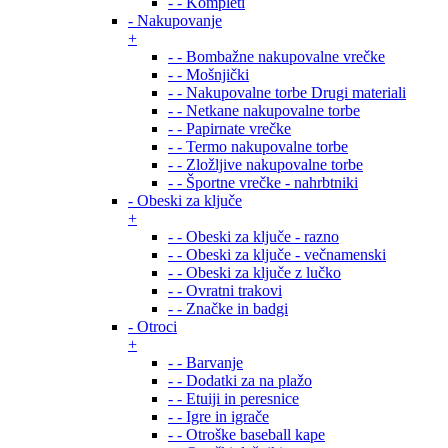
- - Kompleti
- Nakupovanje
+
- - Bombažne nakupovalne vrečke
- - Mošnjički
- - Nakupovalne torbe Drugi materiali
- - Netkane nakupovalne torbe
- - Papirnate vrečke
- - Termo nakupovalne torbe
- - Zložljive nakupovalne torbe
- - Športne vrečke - nahrbtniki
- Obeski za ključe
+
- - Obeski za ključe - razno
- - Obeski za ključe - večnamenski
- - Obeski za ključe z lučko
- - Ovratni trakovi
- - Značke in badgi
- Otroci
+
- - Barvanje
- - Dodatki za na plažo
- - Etuiji in peresnice
- - Igre in igrače
- - Otroške baseball kape