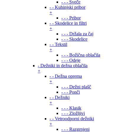
- - - Sveče
- - Kuhinjski pribor
+
- - - Pribor
- - Skodelice in filtri
+
- - - Držala za čaj
- - - Skodelice
- - Tekstil
+
- - - Božična oblačila
- - - Odeje
- Dežniki in dežna oblačila
+
- - Dežna oprema
+
- - - Dežni plašč
- - - Ponči
- - Dežniki
+
- - - Klasik
- - - Zložljivi
- - Vetroodporni dežniki
+
- - - Razgrnjeni