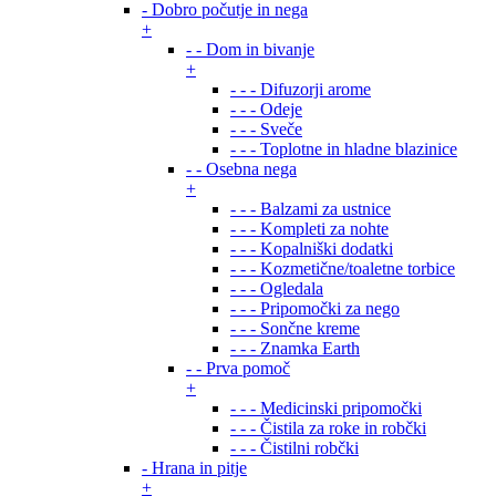
- Dobro počutje in nega
+
- - Dom in bivanje
+
- - - Difuzorji arome
- - - Odeje
- - - Sveče
- - - Toplotne in hladne blazinice
- - Osebna nega
+
- - - Balzami za ustnice
- - - Kompleti za nohte
- - - Kopalniški dodatki
- - - Kozmetične/toaletne torbice
- - - Ogledala
- - - Pripomočki za nego
- - - Sončne kreme
- - - Znamka Earth
- - Prva pomoč
+
- - - Medicinski pripomočki
- - - Čistila za roke in robčki
- - - Čistilni robčki
- Hrana in pitje
+