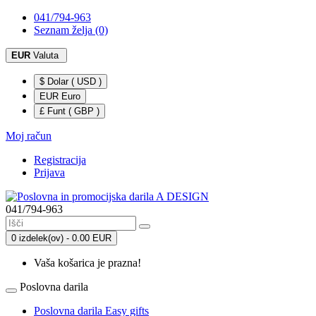
041/794-963
Seznam želja (0)
EUR
Valuta
$ Dolar ( USD )
EUR Euro
£ Funt ( GBP )
Moj račun
Registracija
Prijava
041/794-963
0 izdelek(ov) - 0.00 EUR
Vaša košarica je prazna!
Poslovna darila
Poslovna darila Easy gifts