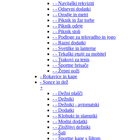
- - Navijaški rekviziti
- - Odsevni dodatki
- - Orodje in metri
- - Piknik in žar torbe
- - Piknik odeje
- - Piknik stoli
- - Podloge za telovadbo in jogo
- - Razni dodatki
- - Svetilke in lanterne
- - Tekaški etuiji za mobitel
- - Trakovi za tenis
- - Športne brisače
- - Žepni noži
- Rokavice in kape
- Sonce in dež
+
- - Dežni plašči
- - Dežniki
- - Dežniki - avtomatski
- - Dodatki
- - Klobuki in slamniki
- - Modni dodatki
- - Zložljivi dežniki
- - Šali
- - Športne kape s šiltom