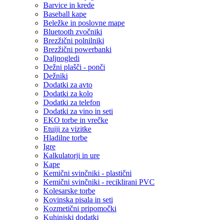
Barvice in krede
Baseball kape
Beležke in poslovne mape
Bluetooth zvočniki
Brezžični polnilniki
Brezžični powerbanki
Daljnogledi
Dežni plašči - ponči
Dežniki
Dodatki za avto
Dodatki za kolo
Dodatki za telefon
Dodatki za vino in seti
EKO torbe in vrečke
Etuiji za vizitke
Hladilne torbe
Igre
Kalkulatorji in ure
Kape
Kemični svinčniki - plastični
Kemični svinčniki - reciklirani PVC
Kolesarske torbe
Kovinska pisala in seti
Kozmetični pripomočki
Kuhinjski dodatki