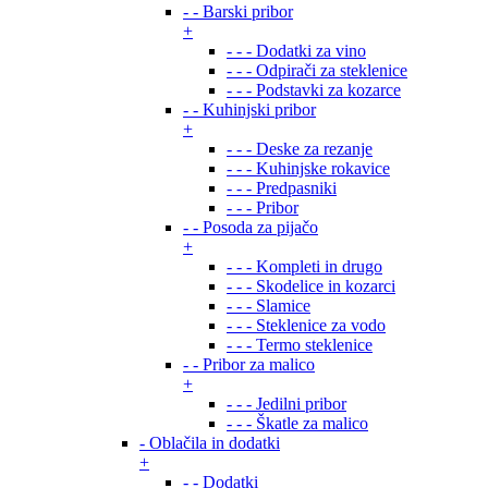
- - Barski pribor
+
- - - Dodatki za vino
- - - Odpirači za steklenice
- - - Podstavki za kozarce
- - Kuhinjski pribor
+
- - - Deske za rezanje
- - - Kuhinjske rokavice
- - - Predpasniki
- - - Pribor
- - Posoda za pijačo
+
- - - Kompleti in drugo
- - - Skodelice in kozarci
- - - Slamice
- - - Steklenice za vodo
- - - Termo steklenice
- - Pribor za malico
+
- - - Jedilni pribor
- - - Škatle za malico
- Oblačila in dodatki
+
- - Dodatki