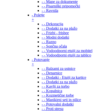
- - Mape za dokumente
- - Pisarniški pripomočki
- - Ravnila
- Poletje
+
- - Dekoracija
- - Dodatki za na plažo
- - Frizbi - frisbee
- - Modni dodatki
- - Razno
- - Sončna očala
- - Vodoodporni etuiji za mobitel
- - Vodoodporni etuiji za tablico
- Potovanje
+
- - Balzami za ustnice
- - Denarnice
- - Dodatki - Etuiji za kartice
- - Dodatki za na plažo
- - Kavlji za torbo
- - Kopalnica
- - Kozmetične torbe
- - Manikirni seti in pilice
- - Potovalni dodatki
- - Proti stresu