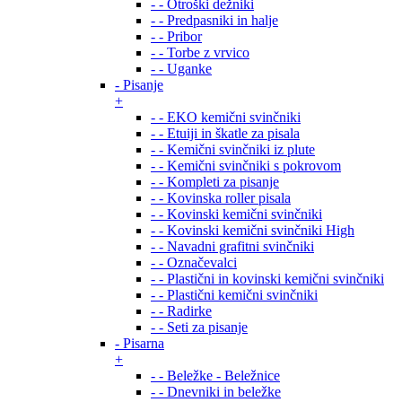
- - Otroški dežniki
- - Predpasniki in halje
- - Pribor
- - Torbe z vrvico
- - Uganke
- Pisanje
+
- - EKO kemični svinčniki
- - Etuiji in škatle za pisala
- - Kemični svinčniki iz plute
- - Kemični svinčniki s pokrovom
- - Kompleti za pisanje
- - Kovinska roller pisala
- - Kovinski kemični svinčniki
- - Kovinski kemični svinčniki High
- - Navadni grafitni svinčniki
- - Označevalci
- - Plastični in kovinski kemični svinčniki
- - Plastični kemični svinčniki
- - Radirke
- - Seti za pisanje
- Pisarna
+
- - Beležke - Beležnice
- - Dnevniki in beležke