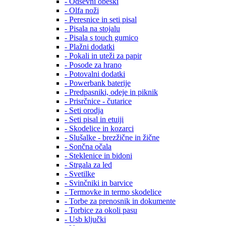
- Odsevni obeski
- Olfa noži
- Peresnice in seti pisal
- Pisala na stojalu
- Pisala s touch gumico
- Plažni dodatki
- Pokali in uteži za papir
- Posode za hrano
- Potovalni dodatki
- Powerbank baterije
- Predpasniki, odeje in piknik
- Prisrčnice - čutarice
- Seti orodja
- Seti pisal in etuiji
- Skodelice in kozarci
- Slušalke - brezžične in žične
- Sončna očala
- Steklenice in bidoni
- Strgala za led
- Svetilke
- Svinčniki in barvice
- Termovke in termo skodelice
- Torbe za prenosnik in dokumente
- Torbice za okoli pasu
- Usb ključki