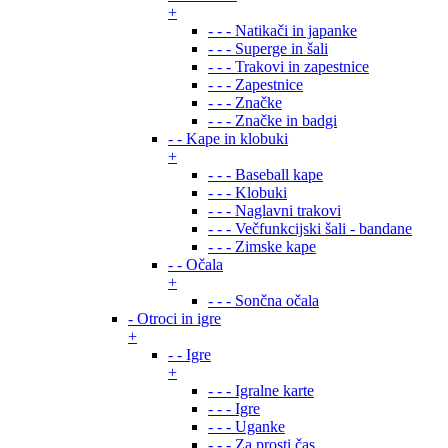
+
- - - Natikači in japanke
- - - Superge in šali
- - - Trakovi in zapestnice
- - - Zapestnice
- - - Značke
- - - Značke in badgi
- - Kape in klobuki
+
- - - Baseball kape
- - - Klobuki
- - - Naglavni trakovi
- - - Večfunkcijski šali - bandane
- - - Zimske kape
- - Očala
+
- - - Sončna očala
- Otroci in igre
+
- - Igre
+
- - - Igralne karte
- - - Igre
- - - Uganke
- - - Za prosti čas