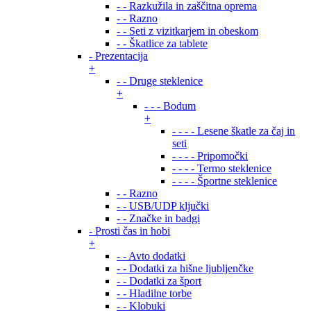
- - Razkužila in zaščitna oprema
- - Razno
- - Seti z vizitkarjem in obeskom
- - Škatlice za tablete
- Prezentacija
+
- - Druge steklenice
+
- - - Bodum
+
- - - - Lesene škatle za čaj in
seti
- - - - Pripomočki
- - - - Termo steklenice
- - - - Športne steklenice
- - Razno
- - USB/UDP ključki
- - Značke in badgi
- Prosti čas in hobi
+
- - Avto dodatki
- - Dodatki za hišne ljubljenčke
- - Dodatki za šport
- - Hladilne torbe
- - Klobuki