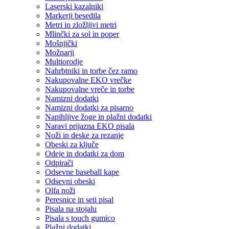
Laserski kazalniki
Markerji besedila
Metri in zložljivi metri
Mlinčki za sol in poper
Mošnjički
Možnarji
Multiorodje
Nahrbtniki in torbe čez ramo
Nakupovalne EKO vrečke
Nakupovalne vreče in torbe
Namizni dodatki
Namizni dodatki za pisarno
Napihljive žoge in plažni dodatki
Naravi prijazna EKO pisala
Noži in deske za rezanje
Obeski za ključe
Odeje in dodatki za dom
Odpirači
Odsevne baseball kape
Odsevni obeski
Olfa noži
Peresnice in seti pisal
Pisala na stojalu
Pisala s touch gumico
Plažni dodatki