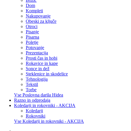
Božič
Dom
Kompleti
Nakupovanje
Obeski za ključe
Otroci
Pisanje
Pisarna
Poletje
Potovanje
Prezentacija
Prosti čas in hobi
Rokavice in kape
Sonce in dež
Steklenice in skodelice
Tehnologija
Tekstil
Torbe
Vse Poslovna darila Hidea
Razno in odprodaja
Koledarji in rokovniki - AKCIJA
Koledarji
Rokovniki
Vse Koledarji in rokovniki - AKCIJA