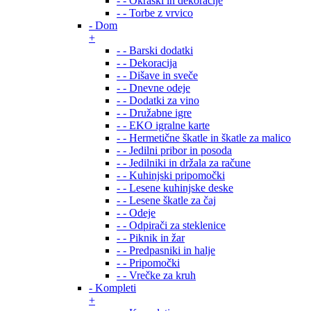
- - Okraski in dekoracije
- - Torbe z vrvico
- Dom
+
- - Barski dodatki
- - Dekoracija
- - Dišave in sveče
- - Dnevne odeje
- - Dodatki za vino
- - Družabne igre
- - EKO igralne karte
- - Hermetične škatle in škatle za malico
- - Jedilni pribor in posoda
- - Jedilniki in držala za račune
- - Kuhinjski pripomočki
- - Lesene kuhinjske deske
- - Lesene škatle za čaj
- - Odeje
- - Odpirači za steklenice
- - Piknik in žar
- - Predpasniki in halje
- - Pripomočki
- - Vrečke za kruh
- Kompleti
+