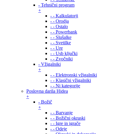
- Tehnični program
+
- - Kalkulatorji
- - Orodja
- - Ostalo
- - Powerbank
- - Slušalke
- - Svetilke
- - Ure
- - Usb ključki
- - Zvočniki
- Vžigalniki
+
- - Elektronski vžigalniki
- - Klasični vžigalniki
- - Ni kategorije
Poslovna darila Hidea
+
- Božič
+
- - Barvanje
- - Božični okraski
- - Igre in igrače
- - Odeje