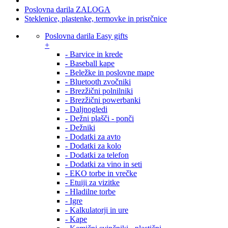
Poslovna darila ZALOGA
Steklenice, plastenke, termovke in prisrčnice
Poslovna darila Easy gifts
+
- Barvice in krede
- Baseball kape
- Beležke in poslovne mape
- Bluetooth zvočniki
- Brezžični polnilniki
- Brezžični powerbanki
- Daljnogledi
- Dežni plašči - ponči
- Dežniki
- Dodatki za avto
- Dodatki za kolo
- Dodatki za telefon
- Dodatki za vino in seti
- EKO torbe in vrečke
- Etuiji za vizitke
- Hladilne torbe
- Igre
- Kalkulatorji in ure
- Kape