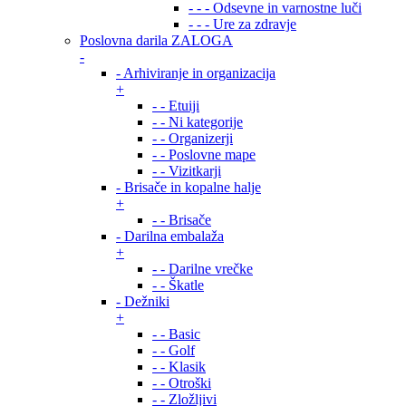
- - - Odsevne in varnostne luči
- - - Ure za zdravje
Poslovna darila ZALOGA
-
- Arhiviranje in organizacija
+
- - Etuiji
- - Ni kategorije
- - Organizerji
- - Poslovne mape
- - Vizitkarji
- Brisače in kopalne halje
+
- - Brisače
- Darilna embalaža
+
- - Darilne vrečke
- - Škatle
- Dežniki
+
- - Basic
- - Golf
- - Klasik
- - Otroški
- - Zložljivi