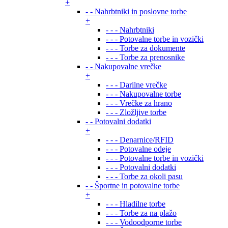
+
- - Nahrbtniki in poslovne torbe
+
- - - Nahrbtniki
- - - Potovalne torbe in vozički
- - - Torbe za dokumente
- - - Torbe za prenosnike
- - Nakupovalne vrečke
+
- - - Darilne vrečke
- - - Nakupovalne torbe
- - - Vrečke za hrano
- - - Zložljive torbe
- - Potovalni dodatki
+
- - - Denarnice/RFID
- - - Potovalne odeje
- - - Potovalne torbe in vozički
- - - Potovalni dodatki
- - - Torbe za okoli pasu
- - Športne in potovalne torbe
+
- - - Hladilne torbe
- - - Torbe za na plažo
- - - Vodoodporne torbe