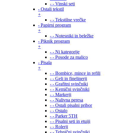
- - Vinski seti
- Ostali tekstil
+
- - Tekstilne vrečke
- Papirni program
+
- - Notesniki in beležke
- Piknik program
+
- - Ni kategorije
- - Posode za malico
- Pisala
+
- - Bombice, mince in refili
- - Geli in finelinerji
- - Grafitni svinčniki
- - Kemični svinčniki
- - Markerji
- - Nalivna peresa
- - Ostali pisalni pribor
- - Ostalo
- - Parker 5TH
- - Pisalni seti in etuiji
- - Rolerji
- - Tehnični svinčniki