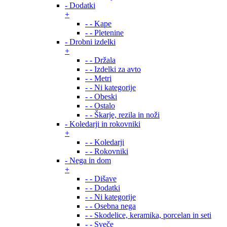
- Dodatki
+
- - Kape
- - Pletenine
- Drobni izdelki
+
- - Držala
- - Izdelki za avto
- - Metri
- - Ni kategorije
- - Obeski
- - Ostalo
- - Škarje, rezila in noži
- Koledarji in rokovniki
+
- - Koledarji
- - Rokovniki
- Nega in dom
+
- - Dišave
- - Dodatki
- - Ni kategorije
- - Osebna nega
- - Skodelice, keramika, porcelan in seti
- - Sveče