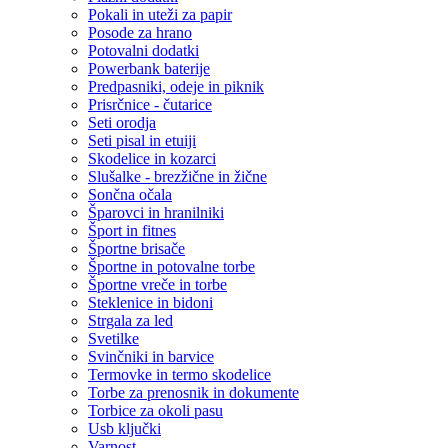
Pokali in uteži za papir
Posode za hrano
Potovalni dodatki
Powerbank baterije
Predpasniki, odeje in piknik
Prisrčnice - čutarice
Seti orodja
Seti pisal in etuiji
Skodelice in kozarci
Slušalke - brezžične in žične
Sončna očala
Šparovci in hranilniki
Šport in fitnes
Športne brisače
Športne in potovalne torbe
Športne vreče in torbe
Steklenice in bidoni
Strgala za led
Svetilke
Svinčniki in barvice
Termovke in termo skodelice
Torbe za prenosnik in dokumente
Torbice za okoli pasu
Usb ključki
Varnost