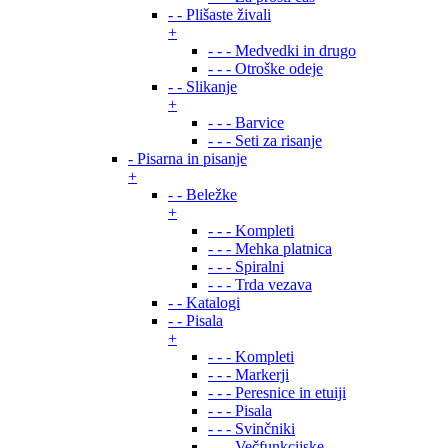
- - Plišaste živali
+
- - - Medvedki in drugo
- - - Otroške odeje
- - Slikanje
+
- - - Barvice
- - - Seti za risanje
- Pisarna in pisanje
+
- - Beležke
+
- - - Kompleti
- - - Mehka platnica
- - - Spiralni
- - - Trda vezava
- - Katalogi
- - Pisala
+
- - - Kompleti
- - - Markerji
- - - Peresnice in etuiji
- - - Pisala
- - - Svinčniki
- - - Večfunkcijske