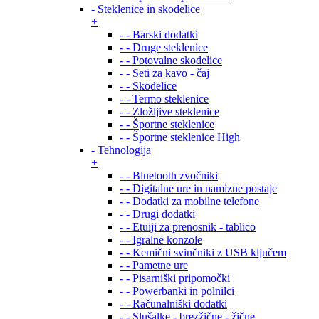
- Steklenice in skodelice
+
- - Barski dodatki
- - Druge steklenice
- - Potovalne skodelice
- - Seti za kavo - čaj
- - Skodelice
- - Termo steklenice
- - Zložljive steklenice
- - Športne steklenice
- - Športne steklenice High
- Tehnologija
+
- - Bluetooth zvočniki
- - Digitalne ure in namizne postaje
- - Dodatki za mobilne telefone
- - Drugi dodatki
- - Etuiji za prenosnik - tablico
- - Igralne konzole
- - Kemični svinčniki z USB ključem
- - Pametne ure
- - Pisarniški pripomočki
- - Powerbanki in polnilci
- - Računalniški dodatki
- - Slušalke - brezžične - žične