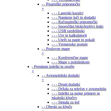
- - Pisarniški pripomočki
+
- - - Laserski kazalci
- - - Namizne luči in dodatki
- - - Računalniški pripomočki
- - - Sporočilni bloki/lepljivi listki
- - - USB razdelilniki
- - - Ure in kalkulatorji
- - - Uteži za papir in pokali
- - - Vremenske postaje
- - Poslovne mape
+
- - - Konferenčne mape
- - - Mape s polnilnikom
- Premium izdelki in orodje
+
- - Avtomobilski dodatki
+
- - - Drugi dodatki
- - - Držala za telefon v avtomobilu
- - - Izdelki za nujne primere in
iskalniki ključev
- - - Strgala za led
- - Obeski za ključe