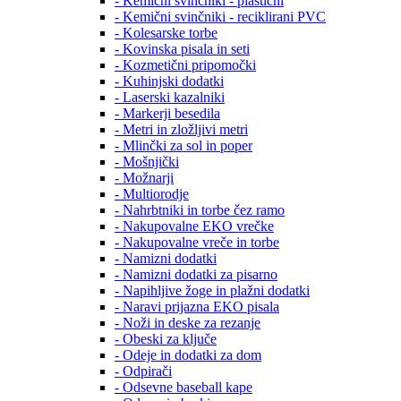
- Kemični svinčniki - plastični
- Kemični svinčniki - reciklirani PVC
- Kolesarske torbe
- Kovinska pisala in seti
- Kozmetični pripomočki
- Kuhinjski dodatki
- Laserski kazalniki
- Markerji besedila
- Metri in zložljivi metri
- Mlinčki za sol in poper
- Mošnjički
- Možnarji
- Multiorodje
- Nahrbtniki in torbe čez ramo
- Nakupovalne EKO vrečke
- Nakupovalne vreče in torbe
- Namizni dodatki
- Namizni dodatki za pisarno
- Napihljive žoge in plažni dodatki
- Naravi prijazna EKO pisala
- Noži in deske za rezanje
- Obeski za ključe
- Odeje in dodatki za dom
- Odpirači
- Odsevne baseball kape