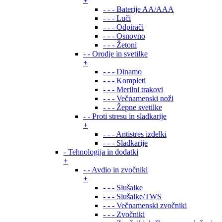
+
- - - Baterije AA/AAA
- - - Luči
- - - Odpirači
- - - Osnovno
- - - Žetoni
- - Orodje in svetilke
+
- - - Dinamo
- - - Kompleti
- - - Merilni trakovi
- - - Večnamenski noži
- - - Žepne svetilke
- - Proti stresu in sladkarije
+
- - - Antistres izdelki
- - - Sladkarije
- Tehnologija in dodatki
+
- - Avdio in zvočniki
+
- - - Slušalke
- - - Slušalke/TWS
- - - Večnamenski zvočniki
- - - Zvočniki