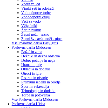
Vedra za led
Vinski seti in odpirači
Vodoodporne torbe
Vodoodporni etuiji
Vrči za vodo
Vžigalniki
Žar in piknik
Žepni noži - razno
Žepni švicarski noži - pipci
Vse Poslovna darila Easy gifts
Poslovna darila Midocean
Božič in zima
Dežniki in dežna oblačila
Dobro počutje in nega
Hrana in pitje
Oblačila in dodatki
Otroci in igre
Pisarna in pisanje
Premium izdelki in orodje
Šport in rekreacija
Tehnologija in dodatki
Torbe in potovanja
Vse Poslovna darila Midocean
Poslovna darila Hidea