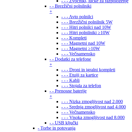
- - - Zvočniki, lučke za razpoloženje
- - Brezžični polnilniki
+
- - - Avto polnilci
- - - Brezžični polnilnik 5W
- - - Hitri polnilci nad 10W
- - - Hitri polnilniki ≥10W
- - - Kompleti
- - - Magnetni nad 10W
- - - Magnetni ≥10W
- - - Večnamensko
- - Dodatki za telefone
+
- - - Droni in igralni kompleti
- - - Etuiji za kartice
- - - Kabli
- - - Stojala za telefon
- - Prenosne baterije
+
- - - Nizka zmogljivost nad 2.000
- - - Srednja zmogljivost nad 4.000
- - - Večnamensko
- - - Visoka zmogljivost nad 8.000
- - USB ključki
- Torbe in potovanja