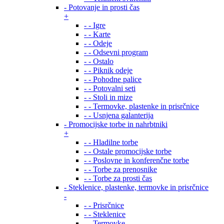
- Potovanje in prosti čas
+
- - Igre
- - Karte
- - Odeje
- - Odsevni program
- - Ostalo
- - Piknik odeje
- - Pohodne palice
- - Potovalni seti
- - Stoli in mize
- - Termovke, plastenke in prisrčnice
- - Usnjena galanterija
- Promocijske torbe in nahrbtniki
+
- - Hladilne torbe
- - Ostale promocijske torbe
- - Poslovne in konferenčne torbe
- - Torbe za prenosnike
- - Torbe za prosti čas
- Steklenice, plastenke, termovke in prisrčnice
-
- - Prisrčnice
- - Steklenice
- - Termovke