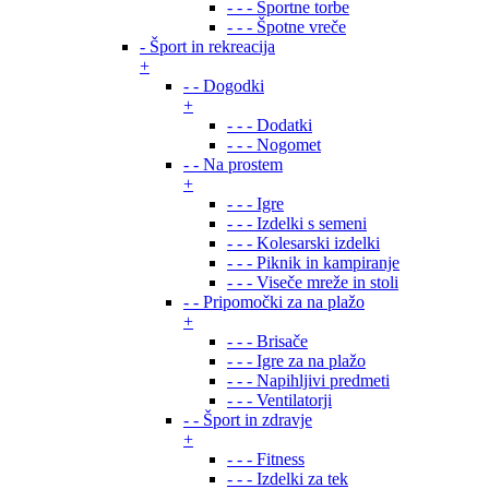
- - - Športne torbe
- - - Špotne vreče
- Šport in rekreacija
+
- - Dogodki
+
- - - Dodatki
- - - Nogomet
- - Na prostem
+
- - - Igre
- - - Izdelki s semeni
- - - Kolesarski izdelki
- - - Piknik in kampiranje
- - - Viseče mreže in stoli
- - Pripomočki za na plažo
+
- - - Brisače
- - - Igre za na plažo
- - - Napihljivi predmeti
- - - Ventilatorji
- - Šport in zdravje
+
- - - Fitness
- - - Izdelki za tek