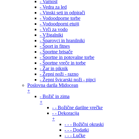
- Varnost
- Vedra za led
- Vinski seti in odpirači
- Vodoodporne torbe
- Vodoodporni etuiji
- Vrči za vodo
- Vžigalniki
- Šparovci in hranilniki
- Šport in fitnes
- Športne brisače
- Športne in potovalne torbe
- Športne vreče in torbe
- Žar in piknik
- Žepni noži - razno
- Žepni švicarski noži - pipci
Poslovna darila Midocean
+
- Božič in zima
+
- - Božične darilne vrečke
- - Dekoracija
+
- - - Božični okraski
- - - Dodatki
- - - Lučke