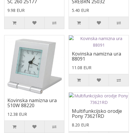
SC 260 25177
SREBRN 25032
9.98 EUR
5.40 EUR
Kovinska namizna ura
88091
11.08 EUR
Kovinska namizna ura
510W 88220
Multifunkcijsko orodje
12.38 EUR
Pony 73621RD
8.20 EUR