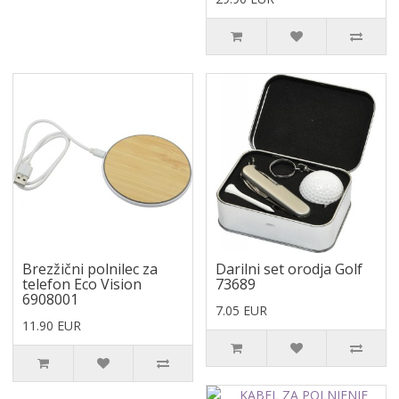
Brezžični polnilec za
Darilni set orodja Golf
telefon Eco Vision
73689
6908001
7.05 EUR
11.90 EUR