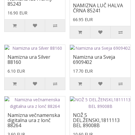
85243
NAMIZNA LUČ HALVA
ČRNA 85241
16.90 EUR
66.95 EUR
Namizna ura Silver
Namizna ura Sveja
88160
6909402
6.10 EUR
17.70 EUR
Namizna večnamenska
NOŽ 5
digitalna ura z lonč
DEL.ŽENSKI,1811113
88264
BEL 89008B
3.60 EUR
10.60 EUR