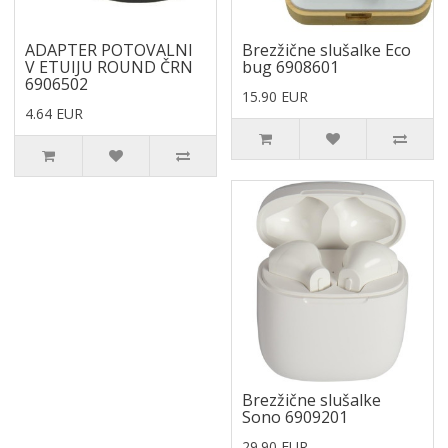
ADAPTER POTOVALNI
Brezžične slušalke Eco
V ETUIJU ROUND ČRN
bug 6908601
6906502
15.90 EUR
4.64 EUR
Brezžične slušalke
Sono 6909201
29.90 EUR