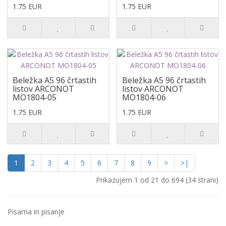
1.75 EUR
1.75 EUR
Beležka A5 96 črtastih
Beležka A5 96 črtastih
listov ARCONOT
listov ARCONOT
MO1804-05
MO1804-06
1.75 EUR
1.75 EUR
1
2
3
4
5
6
7
8
9
>
>|
Prikazujem 1 od 21 do 694 (34 strani)
Pisarna in pisanje