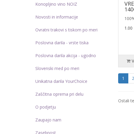
VR
Konopljino vino NOIZ
140
Novosti in informacije
100%
1.00
Ovratni trakovi s tiskom po meri
Poslovna darila - vrste tiska
Poslovna darila akcija - ugodno
Slovenski med po meri
1
Unikatna darila YourChoice
Zaščitna oprema pri delu
Ostali te
O podjetju
Zaupajo nam
Zasebnost