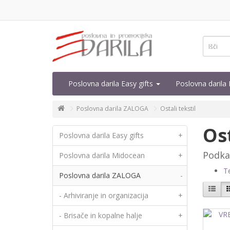
Poslovna darila Easy gifts
Poslovna daril
Poslovna darila ZALOGA
Ostali tekstil
Ost
Poslovna darila Easy gifts
+
Podka
Poslovna darila Midocean
+
Te
Poslovna darila ZALOGA
-
- Arhiviranje in organizacija
+
- Brisače in kopalne halje
+