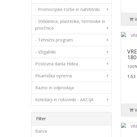
- Promocijske torbe in nahrbtniki
+
- Steklenice, plastenke, termovke in
prisrčnice
+
- Tehnični program
+
VR
- Vžigalniki
+
180
Poslovna darila Hidea
+
100%
Pisarniška oprema
+
1.63
Razno in odprodaja
Koledarji in rokovniki - AKCIJA
+
Filter
Barva