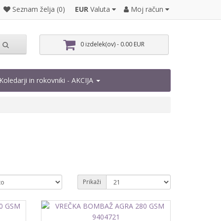
EUR
Valuta
Moj račun
Seznam želja (0)
0 izdelek(ov) - 0.00 EUR
Koledarji in rokovniki - AKCIJA
Prikaži