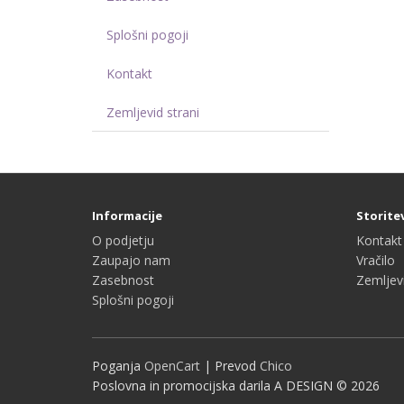
Splošni pogoji
Kontakt
Zemljevid strani
Informacije
Storite
O podjetju
Kontakt
Zaupajo nam
Vračilo
Zasebnost
Zemljevi
Splošni pogoji
Poganja
OpenCart
| Prevod
Chico
Poslovna in promocijska darila A DESIGN © 2026