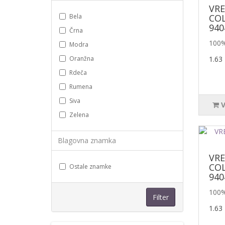
VR
Bela
COL
940
Črna
100%
Modra
Oranžna
1.63
Rdeča
Rumena
Siva
Zelena
Blagovna znamka
VR
COL
Ostale znamke
940
100%
Filter
1.63