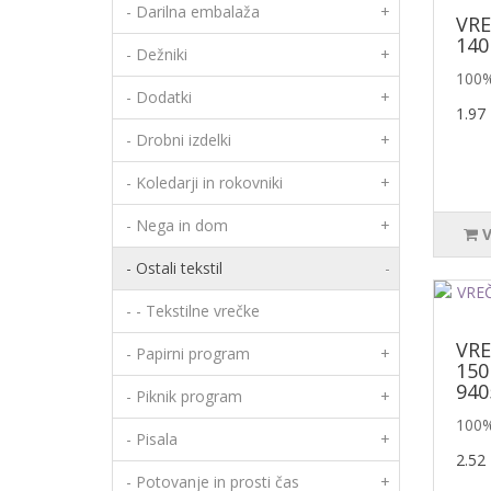
- Darilna embalaža
+
VRE
140
- Dežniki
+
100%
- Dodatki
+
1.97
- Drobni izdelki
+
- Koledarji in rokovniki
+
- Nega in dom
+
- Ostali tekstil
-
- - Tekstilne vrečke
VR
- Papirni program
+
150
940
- Piknik program
+
100%
- Pisala
+
2.52
- Potovanje in prosti čas
+