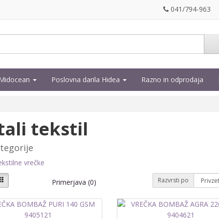
041/794-963
a Midocean
Poslovna darila Hidea
Razno in odprodaja
ali tekstil
tegorije
kstilne vrečke
Razvrsti po
Primerjava (0)