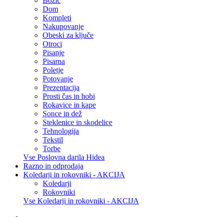
Božič
Dom
Kompleti
Nakupovanje
Obeski za ključe
Otroci
Pisanje
Pisarna
Poletje
Potovanje
Prezentacija
Prosti čas in hobi
Rokavice in kape
Sonce in dež
Steklenice in skodelice
Tehnologija
Tekstil
Torbe
Vse Poslovna darila Hidea
Razno in odprodaja
Koledarji in rokovniki - AKCIJA
Koledarji
Rokovniki
Vse Koledarji in rokovniki - AKCIJA