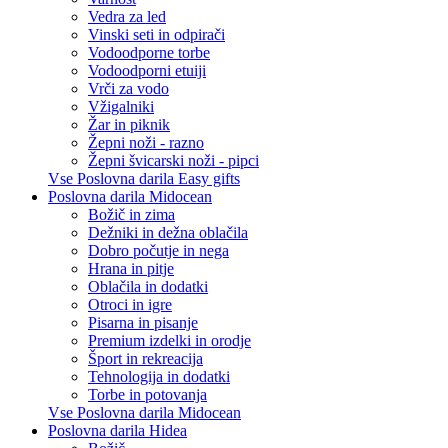
Vedra za led
Vinski seti in odpirači
Vodoodporne torbe
Vodoodporni etuiji
Vrči za vodo
Vžigalniki
Žar in piknik
Žepni noži - razno
Žepni švicarski noži - pipci
Vse Poslovna darila Easy gifts
Poslovna darila Midocean
Božič in zima
Dežniki in dežna oblačila
Dobro počutje in nega
Hrana in pitje
Oblačila in dodatki
Otroci in igre
Pisarna in pisanje
Premium izdelki in orodje
Šport in rekreacija
Tehnologija in dodatki
Torbe in potovanja
Vse Poslovna darila Midocean
Poslovna darila Hidea