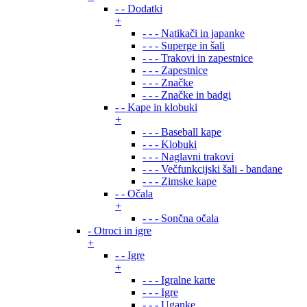
- - Dodatki
+
- - - Natikači in japanke
- - - Superge in šali
- - - Trakovi in zapestnice
- - - Zapestnice
- - - Značke
- - - Značke in badgi
- - Kape in klobuki
+
- - - Baseball kape
- - - Klobuki
- - - Naglavni trakovi
- - - Večfunkcijski šali - bandane
- - - Zimske kape
- - Očala
+
- - - Sončna očala
- Otroci in igre
+
- - Igre
+
- - - Igralne karte
- - - Igre
- - - Uganke