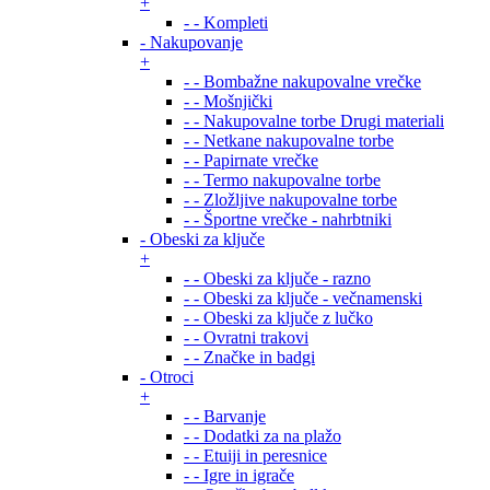
+
- - Kompleti
- Nakupovanje
+
- - Bombažne nakupovalne vrečke
- - Mošnjički
- - Nakupovalne torbe Drugi materiali
- - Netkane nakupovalne torbe
- - Papirnate vrečke
- - Termo nakupovalne torbe
- - Zložljive nakupovalne torbe
- - Športne vrečke - nahrbtniki
- Obeski za ključe
+
- - Obeski za ključe - razno
- - Obeski za ključe - večnamenski
- - Obeski za ključe z lučko
- - Ovratni trakovi
- - Značke in badgi
- Otroci
+
- - Barvanje
- - Dodatki za na plažo
- - Etuiji in peresnice
- - Igre in igrače