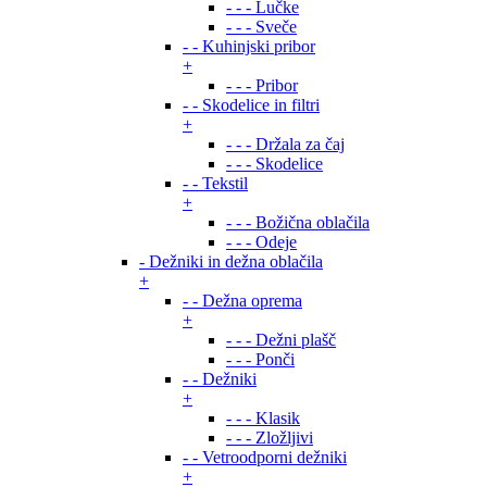
- - - Lučke
- - - Sveče
- - Kuhinjski pribor
+
- - - Pribor
- - Skodelice in filtri
+
- - - Držala za čaj
- - - Skodelice
- - Tekstil
+
- - - Božična oblačila
- - - Odeje
- Dežniki in dežna oblačila
+
- - Dežna oprema
+
- - - Dežni plašč
- - - Ponči
- - Dežniki
+
- - - Klasik
- - - Zložljivi
- - Vetroodporni dežniki
+