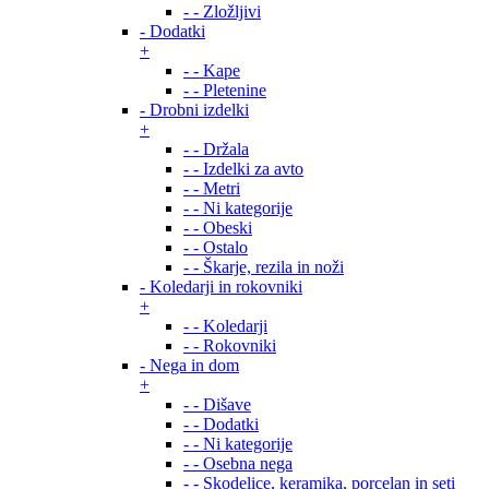
- - Zložljivi
- Dodatki
+
- - Kape
- - Pletenine
- Drobni izdelki
+
- - Držala
- - Izdelki za avto
- - Metri
- - Ni kategorije
- - Obeski
- - Ostalo
- - Škarje, rezila in noži
- Koledarji in rokovniki
+
- - Koledarji
- - Rokovniki
- Nega in dom
+
- - Dišave
- - Dodatki
- - Ni kategorije
- - Osebna nega
- - Skodelice, keramika, porcelan in seti