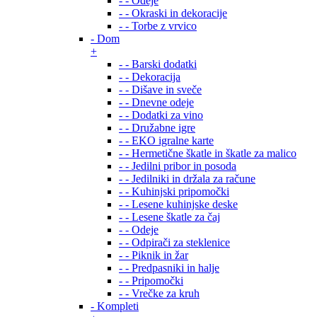
- - Odeje
- - Okraski in dekoracije
- - Torbe z vrvico
- Dom
+
- - Barski dodatki
- - Dekoracija
- - Dišave in sveče
- - Dnevne odeje
- - Dodatki za vino
- - Družabne igre
- - EKO igralne karte
- - Hermetične škatle in škatle za malico
- - Jedilni pribor in posoda
- - Jedilniki in držala za račune
- - Kuhinjski pripomočki
- - Lesene kuhinjske deske
- - Lesene škatle za čaj
- - Odeje
- - Odpirači za steklenice
- - Piknik in žar
- - Predpasniki in halje
- - Pripomočki
- - Vrečke za kruh
- Kompleti