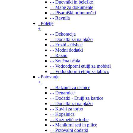
- - Dnevniki in beležke
- - Mape za dokumente
- - Pisarniški pripomočki
- - Ravnila
- Poletje
+
- - Dekoracija
- - Dodatki za na plažo
- - Frizbi - frisbee
- - Modni dodatki
- - Razno
- - Sončna očala
- - Vodoodporni etuiji za mobitel
- - Vodoodporni etuiji za tablico
- Potovanje
+
- - Balzami za ustnice
- - Denarnice
- - Dodatki - Etuiji za kartice
- - Dodatki za na plažo
- - Kavlji za torbo
- - Kopalnica
- - Kozmetične torbe
- - Manikirni seti in pilice
- - Potovalni dodatki