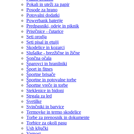
Pokali in uteži za papir
Posode za hrano
Potovalni dodatki
Powerbank baterije
Predpasniki, odeje in piknik
Prisrčnice - čutarice
Seti orodja
Seti pisal in etuiji
Skodelice in kozarci
Slušalke - brezžične in žične
Sončna očala
Šparovci in hranilniki
Šport in fitnes
Športne brisače
Športne in potovalne torbe
Športne vreče in torbe
Steklenice in bidoni
Strgala za led
Svetilke
Svinčniki in barvice
Termovke in termo skodelice
Torbe za prenosnik in dokumente
Torbice za okoli pasu
Usb ključki
Varnost