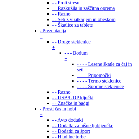
- - Proti stresu
- - Razkužila in zaščitna oprema
- - Razno
- - Seti z vizitkarjem in obeskom
- - Škatlice za tablete
- Prezentacija
+
- - Druge steklenice
+
- - - Bodum
+
- - - - Lesene škatle za čaj in
seti
- - - - Pripomočki
- - - - Termo steklenice
- - - - Športne steklenice
- - Razno
- - USB/UDP ključki
- - Značke in badgi
- Prosti čas in hobi
+
- - Avto dodatki
- - Dodatki za hišne ljubljenčke
- - Dodatki za šport
- - Hladilne torbe