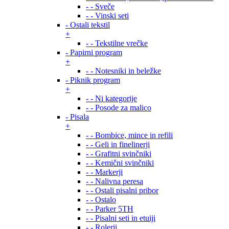
- - Sveče
- - Vinski seti
- Ostali tekstil
+
- - Tekstilne vrečke
- Papirni program
+
- - Notesniki in beležke
- Piknik program
+
- - Ni kategorije
- - Posode za malico
- Pisala
+
- - Bombice, mince in refili
- - Geli in finelinerji
- - Grafitni svinčniki
- - Kemični svinčniki
- - Markerji
- - Nalivna peresa
- - Ostali pisalni pribor
- - Ostalo
- - Parker 5TH
- - Pisalni seti in etuiji
- - Rolerji