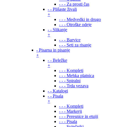
- - - Za prosti čas
- - Plišaste živali
+
- - - Medvedki in drugo
- - - Otroške odeje
- - Slikanje
+
- - - Barvice
- - - Seti za risanje
- Pisarna in pisanje
+
- - Beležke
+
- - - Kompleti
- - - Mehka platnica
- - - Spiralni
- - - Trda vezava
- - Katalogi
- - Pisala
+
- - - Kompleti
- - - Markerji
- - - Peresnice in etuiji
- - - Pisala
- - - Svinčniki