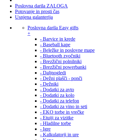
Poslovna darila ZALOGA
Potovanje in prosti čas
Usnjena galanterija
Poslovna darila Easy gifts
+
- Barvice in krede
- Baseball kape
- Beležke in poslovne mape
- Bluetooth zvočniki
- Brezžični polnilniki
- Brezžični powerbanki
- Daljnogledi
- Dežni plašči - ponči
- Dežniki
- Dodatki za avto
- Dodatki za kolo
- Dodatki za telefon
- Dodatki za vino in seti
- EKO torbe in vrečke
- Etuiji za vizitke
- Hladilne torbe
- Igre
- Kalkulatorji in ure