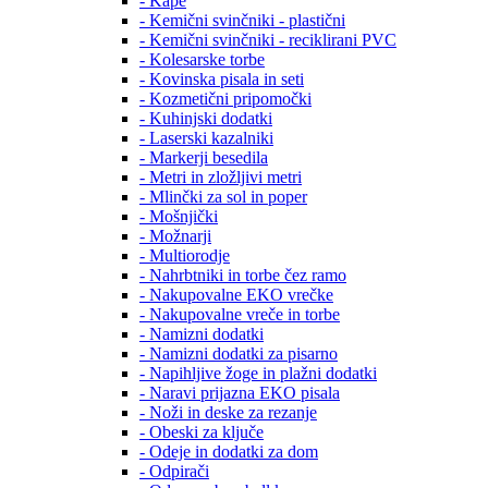
- Kape
- Kemični svinčniki - plastični
- Kemični svinčniki - reciklirani PVC
- Kolesarske torbe
- Kovinska pisala in seti
- Kozmetični pripomočki
- Kuhinjski dodatki
- Laserski kazalniki
- Markerji besedila
- Metri in zložljivi metri
- Mlinčki za sol in poper
- Mošnjički
- Možnarji
- Multiorodje
- Nahrbtniki in torbe čez ramo
- Nakupovalne EKO vrečke
- Nakupovalne vreče in torbe
- Namizni dodatki
- Namizni dodatki za pisarno
- Napihljive žoge in plažni dodatki
- Naravi prijazna EKO pisala
- Noži in deske za rezanje
- Obeski za ključe
- Odeje in dodatki za dom
- Odpirači