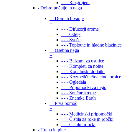
- - - Razgrnjeni
- Dobro počutje in nega
+
- - Dom in bivanje
+
- - - Difuzorji arome
- - - Odeje
- - - Sveče
- - - Toplotne in hladne blazinice
- - Osebna nega
+
- - - Balzami za ustnice
- - - Kompleti za nohte
- - - Kopalniški dodatki
- - - Kozmetične/toaletne torbice
- - - Ogledala
- - - Pripomočki za nego
- - - Sončne kreme
- - - Znamka Earth
- - Prva pomoč
+
- - - Medicinski pripomočki
- - - Čistila za roke in robčki
- - - Čistilni robčki
- Hrana in pitje