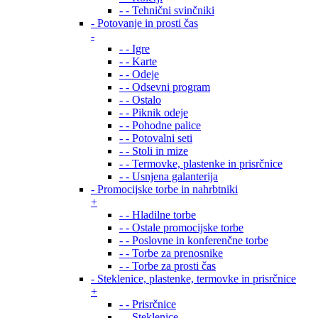
- - Tehnični svinčniki
- Potovanje in prosti čas
-
- - Igre
- - Karte
- - Odeje
- - Odsevni program
- - Ostalo
- - Piknik odeje
- - Pohodne palice
- - Potovalni seti
- - Stoli in mize
- - Termovke, plastenke in prisrčnice
- - Usnjena galanterija
- Promocijske torbe in nahrbtniki
+
- - Hladilne torbe
- - Ostale promocijske torbe
- - Poslovne in konferenčne torbe
- - Torbe za prenosnike
- - Torbe za prosti čas
- Steklenice, plastenke, termovke in prisrčnice
+
- - Prisrčnice
- - Steklenice