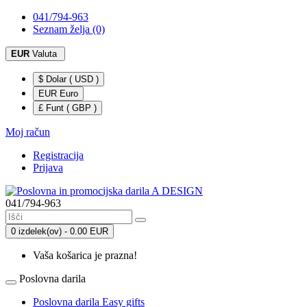
041/794-963
Seznam želja (0)
EUR
Valuta
$ Dolar ( USD )
EUR Euro
£ Funt ( GBP )
Moj račun
Registracija
Prijava
041/794-963
0 izdelek(ov) - 0.00 EUR
Vaša košarica je prazna!
Poslovna darila
Poslovna darila Easy gifts