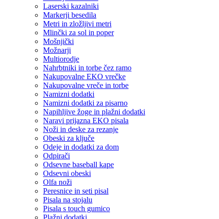
Laserski kazalniki
Markerji besedila
Metri in zložljivi metri
Mlinčki za sol in poper
Mošnjički
Možnarji
Multiorodje
Nahrbtniki in torbe čez ramo
Nakupovalne EKO vrečke
Nakupovalne vreče in torbe
Namizni dodatki
Namizni dodatki za pisarno
Napihljive žoge in plažni dodatki
Naravi prijazna EKO pisala
Noži in deske za rezanje
Obeski za ključe
Odeje in dodatki za dom
Odpirači
Odsevne baseball kape
Odsevni obeski
Olfa noži
Peresnice in seti pisal
Pisala na stojalu
Pisala s touch gumico
Plažni dodatki