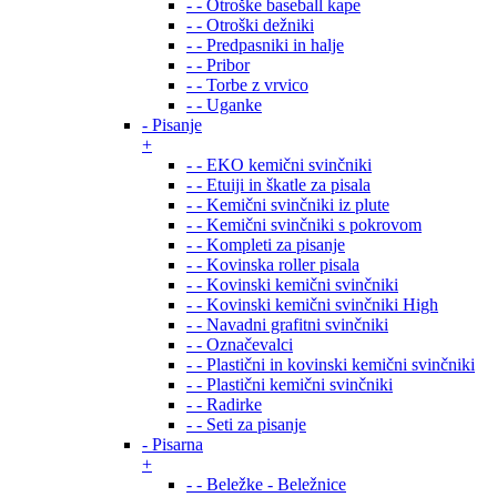
- - Otroške baseball kape
- - Otroški dežniki
- - Predpasniki in halje
- - Pribor
- - Torbe z vrvico
- - Uganke
- Pisanje
+
- - EKO kemični svinčniki
- - Etuiji in škatle za pisala
- - Kemični svinčniki iz plute
- - Kemični svinčniki s pokrovom
- - Kompleti za pisanje
- - Kovinska roller pisala
- - Kovinski kemični svinčniki
- - Kovinski kemični svinčniki High
- - Navadni grafitni svinčniki
- - Označevalci
- - Plastični in kovinski kemični svinčniki
- - Plastični kemični svinčniki
- - Radirke
- - Seti za pisanje
- Pisarna
+
- - Beležke - Beležnice