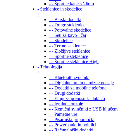
- - Športne kape s šiltom
- Steklenice in skodelice
+
- - Barski dodatki
- - Druge steklenice
- - Potovalne skodelice
- - Seti za kavo - čaj
- - Skodelice
- - Termo steklenice
- - Zložljive steklenice
- - Športne steklenice
- - Športne steklenice High
- Tehnologija
+
- - Bluetooth zvočniki
- - Digitalne ure in namizne postaje
- - Dodatki za mobilne telefone
- - Drugi dodatki
- - Etuiji za prenosnik - tablico
- - Igralne konzole
- - Kemični svinčniki z USB ključem
- - Pametne ure
- - Pisarniški pripomočki
- - Powerbanki in polnilci
- - Računalniški dodatki