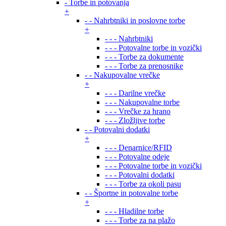
- Torbe in potovanja
+
- - Nahrbtniki in poslovne torbe
+
- - - Nahrbtniki
- - - Potovalne torbe in vozički
- - - Torbe za dokumente
- - - Torbe za prenosnike
- - Nakupovalne vrečke
+
- - - Darilne vrečke
- - - Nakupovalne torbe
- - - Vrečke za hrano
- - - Zložljive torbe
- - Potovalni dodatki
+
- - - Denarnice/RFID
- - - Potovalne odeje
- - - Potovalne torbe in vozički
- - - Potovalni dodatki
- - - Torbe za okoli pasu
- - Športne in potovalne torbe
+
- - - Hladilne torbe
- - - Torbe za na plažo