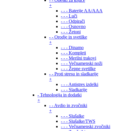
- - Obeski za ključe
+
- - - Baterije AA/AAA
- - - Luči
- - - Odpirači
- - - Osnovno
- - - Žetoni
- - Orodje in svetilke
+
- - - Dinamo
- - - Kompleti
- - - Merilni trakovi
- - - Večnamenski noži
- - - Žepne svetilke
- - Proti stresu in sladkarije
+
- - - Antistres izdelki
- - - Sladkarije
- Tehnologija in dodatki
+
- - Avdio in zvočniki
+
- - - Slušalke
- - - Slušalke/TWS
- - - Večnamenski zvočniki