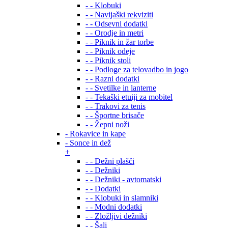
- - Klobuki
- - Navijaški rekviziti
- - Odsevni dodatki
- - Orodje in metri
- - Piknik in žar torbe
- - Piknik odeje
- - Piknik stoli
- - Podloge za telovadbo in jogo
- - Razni dodatki
- - Svetilke in lanterne
- - Tekaški etuiji za mobitel
- - Trakovi za tenis
- - Športne brisače
- - Žepni noži
- Rokavice in kape
- Sonce in dež
+
- - Dežni plašči
- - Dežniki
- - Dežniki - avtomatski
- - Dodatki
- - Klobuki in slamniki
- - Modni dodatki
- - Zložljivi dežniki
- - Šali