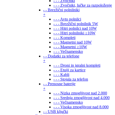
- - - Zvočniki
- - - Zvočniki, lučke za razpoloženje
- - Brezžični polnilniki
+
- - - Avto polnilci
- - - Brezžični polnilnik 5W
- - - Hitri polnilci nad 10W
- - - Hitri polnilniki ≥10W
- - - Kompleti
- - - Magnetni nad 10W
- - - Magnetni ≥10W
- - - Večnamensko
- - Dodatki za telefone
+
- - - Droni in igralni kompleti
- - - Etuiji za kartice
- - - Kabli
- - - Stojala za telefon
- - Prenosne baterije
+
- - - Nizka zmogljivost nad 2.000
- - - Srednja zmogljivost nad 4.000
- - - Večnamensko
- - - Visoka zmogljivost nad 8.000
- - USB ključki