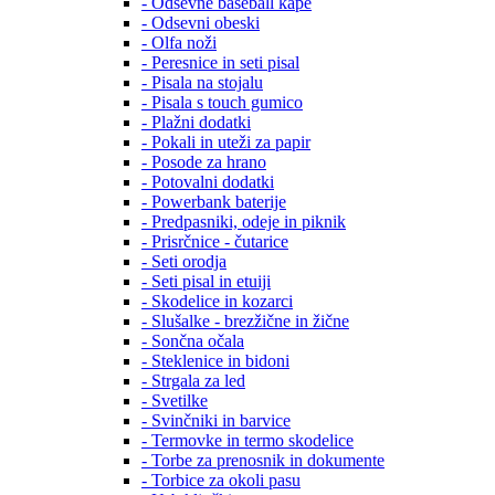
- Odsevne baseball kape
- Odsevni obeski
- Olfa noži
- Peresnice in seti pisal
- Pisala na stojalu
- Pisala s touch gumico
- Plažni dodatki
- Pokali in uteži za papir
- Posode za hrano
- Potovalni dodatki
- Powerbank baterije
- Predpasniki, odeje in piknik
- Prisrčnice - čutarice
- Seti orodja
- Seti pisal in etuiji
- Skodelice in kozarci
- Slušalke - brezžične in žične
- Sončna očala
- Steklenice in bidoni
- Strgala za led
- Svetilke
- Svinčniki in barvice
- Termovke in termo skodelice
- Torbe za prenosnik in dokumente
- Torbice za okoli pasu