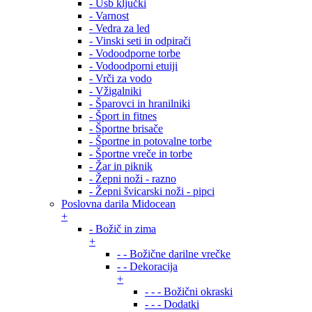
- Usb ključki
- Varnost
- Vedra za led
- Vinski seti in odpirači
- Vodoodporne torbe
- Vodoodporni etuiji
- Vrči za vodo
- Vžigalniki
- Šparovci in hranilniki
- Šport in fitnes
- Športne brisače
- Športne in potovalne torbe
- Športne vreče in torbe
- Žar in piknik
- Žepni noži - razno
- Žepni švicarski noži - pipci
Poslovna darila Midocean
+
- Božič in zima
+
- - Božične darilne vrečke
- - Dekoracija
+
- - - Božični okraski
- - - Dodatki