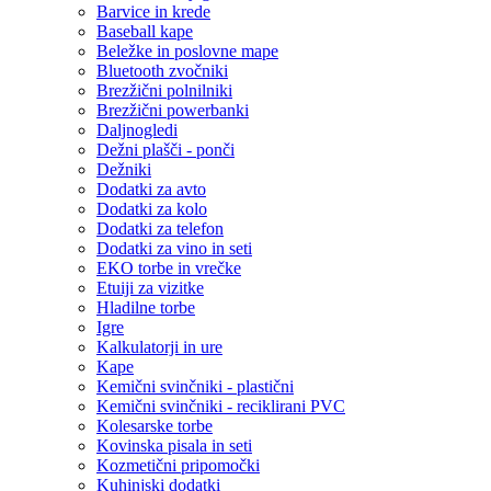
Barvice in krede
Baseball kape
Beležke in poslovne mape
Bluetooth zvočniki
Brezžični polnilniki
Brezžični powerbanki
Daljnogledi
Dežni plašči - ponči
Dežniki
Dodatki za avto
Dodatki za kolo
Dodatki za telefon
Dodatki za vino in seti
EKO torbe in vrečke
Etuiji za vizitke
Hladilne torbe
Igre
Kalkulatorji in ure
Kape
Kemični svinčniki - plastični
Kemični svinčniki - reciklirani PVC
Kolesarske torbe
Kovinska pisala in seti
Kozmetični pripomočki
Kuhinjski dodatki