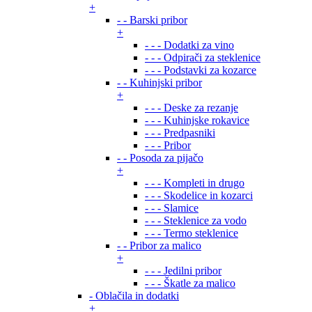
+
- - Barski pribor
+
- - - Dodatki za vino
- - - Odpirači za steklenice
- - - Podstavki za kozarce
- - Kuhinjski pribor
+
- - - Deske za rezanje
- - - Kuhinjske rokavice
- - - Predpasniki
- - - Pribor
- - Posoda za pijačo
+
- - - Kompleti in drugo
- - - Skodelice in kozarci
- - - Slamice
- - - Steklenice za vodo
- - - Termo steklenice
- - Pribor za malico
+
- - - Jedilni pribor
- - - Škatle za malico
- Oblačila in dodatki
+