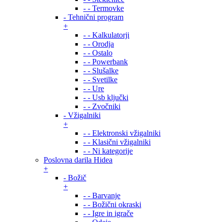
- - Termovke
- Tehnični program
+
- - Kalkulatorji
- - Orodja
- - Ostalo
- - Powerbank
- - Slušalke
- - Svetilke
- - Ure
- - Usb ključki
- - Zvočniki
- Vžigalniki
+
- - Elektronski vžigalniki
- - Klasični vžigalniki
- - Ni kategorije
Poslovna darila Hidea
+
- Božič
+
- - Barvanje
- - Božični okraski
- - Igre in igrače