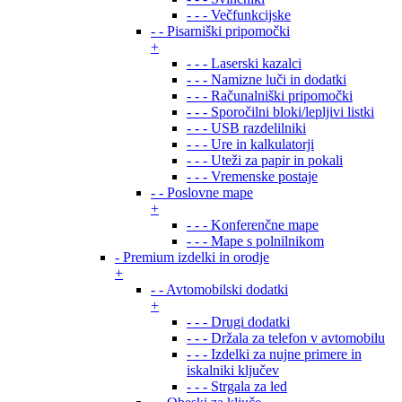
- - - Večfunkcijske
- - Pisarniški pripomočki
+
- - - Laserski kazalci
- - - Namizne luči in dodatki
- - - Računalniški pripomočki
- - - Sporočilni bloki/lepljivi listki
- - - USB razdelilniki
- - - Ure in kalkulatorji
- - - Uteži za papir in pokali
- - - Vremenske postaje
- - Poslovne mape
+
- - - Konferenčne mape
- - - Mape s polnilnikom
- Premium izdelki in orodje
+
- - Avtomobilski dodatki
+
- - - Drugi dodatki
- - - Držala za telefon v avtomobilu
- - - Izdelki za nujne primere in
iskalniki ključev
- - - Strgala za led