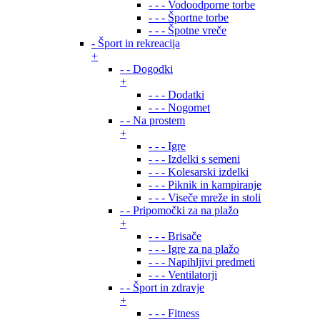
- - - Vodoodporne torbe
- - - Športne torbe
- - - Špotne vreče
- Šport in rekreacija
+
- - Dogodki
+
- - - Dodatki
- - - Nogomet
- - Na prostem
+
- - - Igre
- - - Izdelki s semeni
- - - Kolesarski izdelki
- - - Piknik in kampiranje
- - - Viseče mreže in stoli
- - Pripomočki za na plažo
+
- - - Brisače
- - - Igre za na plažo
- - - Napihljivi predmeti
- - - Ventilatorji
- - Šport in zdravje
+
- - - Fitness