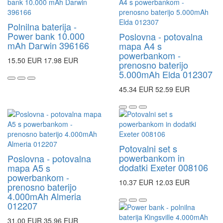
Polnilna baterija -
Power bank 10.000
Poslovna - potovalna
mAh Darwin 396166
mapa A4 s
powerbankom -
15.50 EUR
17.98 EUR
prenosno baterijo
5.000mAh Elda 012307
45.34 EUR
52.59 EUR
Potovalni set s
powerbankom in
Poslovna - potovalna
dodatki Exeter 008106
mapa A5 s
powerbankom -
10.37 EUR
12.03 EUR
prenosno baterijo
4.000mAh Almeria
012207
31.00 EUR
35.96 EUR