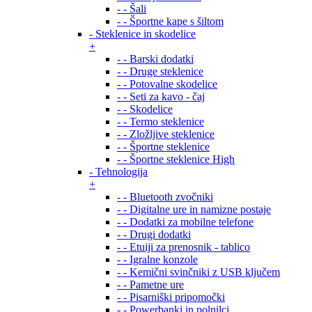
- - Šali
- - Športne kape s šiltom
- Steklenice in skodelice
+
- - Barski dodatki
- - Druge steklenice
- - Potovalne skodelice
- - Seti za kavo - čaj
- - Skodelice
- - Termo steklenice
- - Zložljive steklenice
- - Športne steklenice
- - Športne steklenice High
- Tehnologija
+
- - Bluetooth zvočniki
- - Digitalne ure in namizne postaje
- - Dodatki za mobilne telefone
- - Drugi dodatki
- - Etuiji za prenosnik - tablico
- - Igralne konzole
- - Kemični svinčniki z USB ključem
- - Pametne ure
- - Pisarniški pripomočki
- - Powerbanki in polnilci