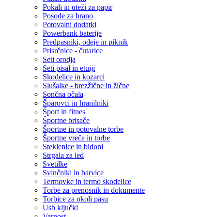
Pokali in uteži za papir
Posode za hrano
Potovalni dodatki
Powerbank baterije
Predpasniki, odeje in piknik
Prisrčnice - čutarice
Seti orodja
Seti pisal in etuiji
Skodelice in kozarci
Slušalke - brezžične in žične
Sončna očala
Šparovci in hranilniki
Šport in fitnes
Športne brisače
Športne in potovalne torbe
Športne vreče in torbe
Steklenice in bidoni
Strgala za led
Svetilke
Svinčniki in barvice
Termovke in termo skodelice
Torbe za prenosnik in dokumente
Torbice za okoli pasu
Usb ključki
Varnost