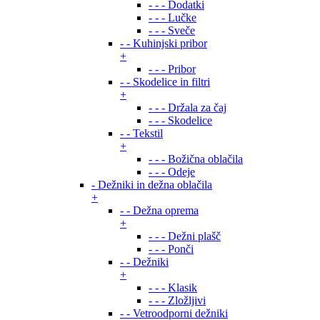
- - - Dodatki
- - - Lučke
- - - Sveče
- - Kuhinjski pribor
+
- - - Pribor
- - Skodelice in filtri
+
- - - Držala za čaj
- - - Skodelice
- - Tekstil
+
- - - Božična oblačila
- - - Odeje
- Dežniki in dežna oblačila
+
- - Dežna oprema
+
- - - Dežni plašč
- - - Ponči
- - Dežniki
+
- - - Klasik
- - - Zložljivi
- - Vetroodporni dežniki