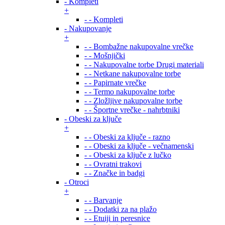
- Kompleti
+
- - Kompleti
- Nakupovanje
+
- - Bombažne nakupovalne vrečke
- - Mošnjički
- - Nakupovalne torbe Drugi materiali
- - Netkane nakupovalne torbe
- - Papirnate vrečke
- - Termo nakupovalne torbe
- - Zložljive nakupovalne torbe
- - Športne vrečke - nahrbtniki
- Obeski za ključe
+
- - Obeski za ključe - razno
- - Obeski za ključe - večnamenski
- - Obeski za ključe z lučko
- - Ovratni trakovi
- - Značke in badgi
- Otroci
+
- - Barvanje
- - Dodatki za na plažo
- - Etuiji in peresnice