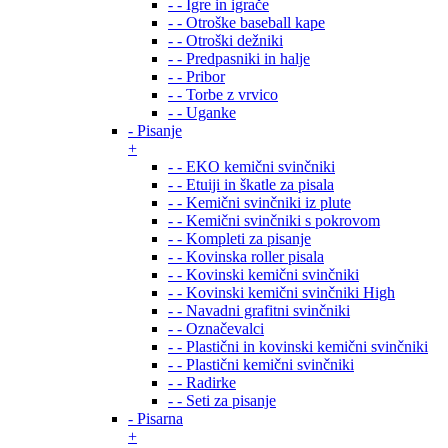
- - Igre in igrače
- - Otroške baseball kape
- - Otroški dežniki
- - Predpasniki in halje
- - Pribor
- - Torbe z vrvico
- - Uganke
- Pisanje
+
- - EKO kemični svinčniki
- - Etuiji in škatle za pisala
- - Kemični svinčniki iz plute
- - Kemični svinčniki s pokrovom
- - Kompleti za pisanje
- - Kovinska roller pisala
- - Kovinski kemični svinčniki
- - Kovinski kemični svinčniki High
- - Navadni grafitni svinčniki
- - Označevalci
- - Plastični in kovinski kemični svinčniki
- - Plastični kemični svinčniki
- - Radirke
- - Seti za pisanje
- Pisarna
+