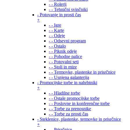
- - Rolerji
- - Tehnični svinčniki
- Potovanje in prosti čas
+
- - Igre
- - Karte
- - Odeje
- - Odsevni program
- - Ostalo
- - Piknik odeje
- - Pohodne palice
- - Potovalni seti
- - Stoli in mize
- - Termovke, plastenke in prisrčnice
- - Usnjena galanterija
- Promocijske torbe in nahrbtniki
+
- - Hladilne torbe
- - Ostale promocijske torbe
- - Poslovne in konferenčne torbe
- - Torbe za prenosnike
- - Torbe za prosti čas
- Steklenice, plastenke, termovke in prisrčnice
+
- - Prisrčnice