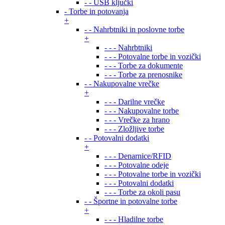
- - USB ključki
- Torbe in potovanja
+
- - Nahrbtniki in poslovne torbe
+
- - - Nahrbtniki
- - - Potovalne torbe in vozički
- - - Torbe za dokumente
- - - Torbe za prenosnike
- - Nakupovalne vrečke
+
- - - Darilne vrečke
- - - Nakupovalne torbe
- - - Vrečke za hrano
- - - Zložljive torbe
- - Potovalni dodatki
+
- - - Denarnice/RFID
- - - Potovalne odeje
- - - Potovalne torbe in vozički
- - - Potovalni dodatki
- - - Torbe za okoli pasu
- - Športne in potovalne torbe
+
- - - Hladilne torbe