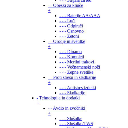
- - - Strgala za led
- - Obeski za ključe
+
- - - Baterije AA/AAA
- - - Luči
- - - Odpirači
- - - Osnovno
- - - Žetoni
- - Orodje in svetilke
+
- - - Dinamo
- - - Kompleti
- - - Merilni trakovi
- - - Večnamenski noži
- - - Žepne svetilke
- - Proti stresu in sladkarije
+
- - - Antistres izdelki
- - - Sladkarije
- Tehnologija in dodatki
+
- - Avdio in zvočniki
+
- - - Slušalke
- - - Slušalke/TWS