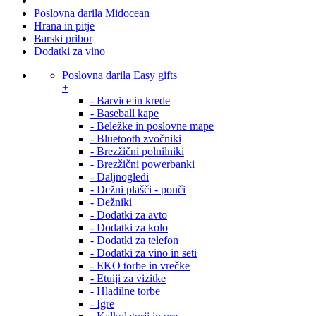
Poslovna darila Midocean
Hrana in pitje
Barski pribor
Dodatki za vino
Poslovna darila Easy gifts
+
- Barvice in krede
- Baseball kape
- Beležke in poslovne mape
- Bluetooth zvočniki
- Brezžični polnilniki
- Brezžični powerbanki
- Daljnogledi
- Dežni plašči - ponči
- Dežniki
- Dodatki za avto
- Dodatki za kolo
- Dodatki za telefon
- Dodatki za vino in seti
- EKO torbe in vrečke
- Etuiji za vizitke
- Hladilne torbe
- Igre