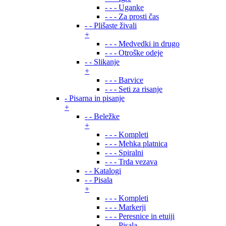
- - - Uganke
- - - Za prosti čas
- - Plišaste živali
+
- - - Medvedki in drugo
- - - Otroške odeje
- - Slikanje
+
- - - Barvice
- - - Seti za risanje
- Pisarna in pisanje
+
- - Beležke
+
- - - Kompleti
- - - Mehka platnica
- - - Spiralni
- - - Trda vezava
- - Katalogi
- - Pisala
+
- - - Kompleti
- - - Markerji
- - - Peresnice in etuiji
- - - Pisala