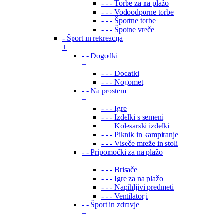
- - - Torbe za na plažo
- - - Vodoodporne torbe
- - - Športne torbe
- - - Špotne vreče
- Šport in rekreacija
+
- - Dogodki
+
- - - Dodatki
- - - Nogomet
- - Na prostem
+
- - - Igre
- - - Izdelki s semeni
- - - Kolesarski izdelki
- - - Piknik in kampiranje
- - - Viseče mreže in stoli
- - Pripomočki za na plažo
+
- - - Brisače
- - - Igre za na plažo
- - - Napihljivi predmeti
- - - Ventilatorji
- - Šport in zdravje
+