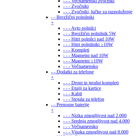
- - - Večnamenski zvočniki
- - - Zvočniki
- - - Zvočniki, lučke za razpoloženje
- - Brezžični polnilniki
+
- - - Avto polnilci
- - - Brezžični polnilnik 5W
- - - Hitri polnilci nad 10W
- - - Hitri polnilniki ≥10W
- - - Kompleti
- - - Magnetni nad 10W
- - - Magnetni ≥10W
- - - Večnamensko
- - Dodatki za telefone
+
- - - Droni in igralni kompleti
- - - Etuiji za kartice
- - - Kabli
- - - Stojala za telefon
- - Prenosne baterije
+
- - - Nizka zmogljivost nad 2.000
- - - Srednja zmogljivost nad 4.000
- - - Večnamensko
- - - Visoka zmogljivost nad 8.000