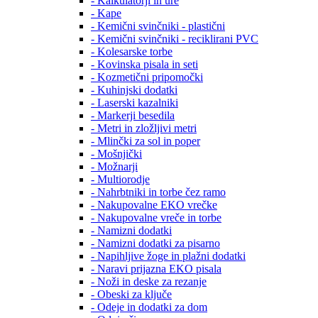
- Kalkulatorji in ure
- Kape
- Kemični svinčniki - plastični
- Kemični svinčniki - reciklirani PVC
- Kolesarske torbe
- Kovinska pisala in seti
- Kozmetični pripomočki
- Kuhinjski dodatki
- Laserski kazalniki
- Markerji besedila
- Metri in zložljivi metri
- Mlinčki za sol in poper
- Mošnjički
- Možnarji
- Multiorodje
- Nahrbtniki in torbe čez ramo
- Nakupovalne EKO vrečke
- Nakupovalne vreče in torbe
- Namizni dodatki
- Namizni dodatki za pisarno
- Napihljive žoge in plažni dodatki
- Naravi prijazna EKO pisala
- Noži in deske za rezanje
- Obeski za ključe
- Odeje in dodatki za dom