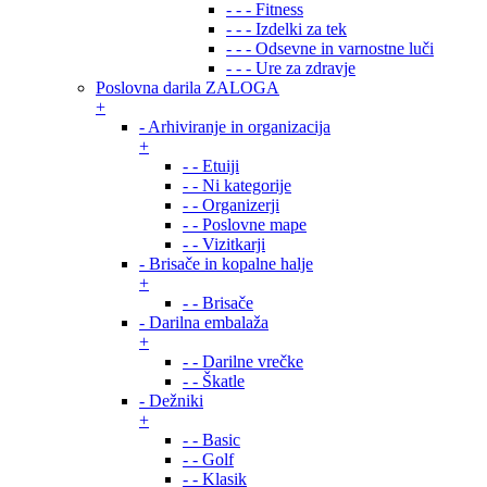
- - - Fitness
- - - Izdelki za tek
- - - Odsevne in varnostne luči
- - - Ure za zdravje
Poslovna darila ZALOGA
+
- Arhiviranje in organizacija
+
- - Etuiji
- - Ni kategorije
- - Organizerji
- - Poslovne mape
- - Vizitkarji
- Brisače in kopalne halje
+
- - Brisače
- Darilna embalaža
+
- - Darilne vrečke
- - Škatle
- Dežniki
+
- - Basic
- - Golf
- - Klasik