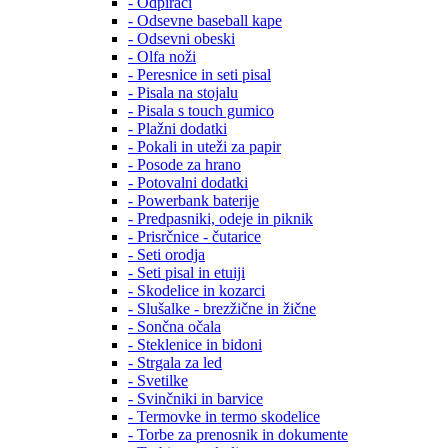
- Odpirači
- Odsevne baseball kape
- Odsevni obeski
- Olfa noži
- Peresnice in seti pisal
- Pisala na stojalu
- Pisala s touch gumico
- Plažni dodatki
- Pokali in uteži za papir
- Posode za hrano
- Potovalni dodatki
- Powerbank baterije
- Predpasniki, odeje in piknik
- Prisrčnice - čutarice
- Seti orodja
- Seti pisal in etuiji
- Skodelice in kozarci
- Slušalke - brezžične in žične
- Sončna očala
- Steklenice in bidoni
- Strgala za led
- Svetilke
- Svinčniki in barvice
- Termovke in termo skodelice
- Torbe za prenosnik in dokumente