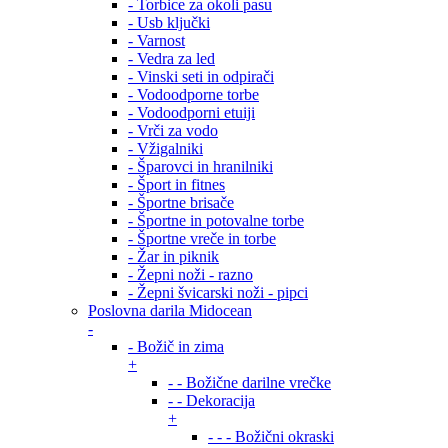
- Torbice za okoli pasu
- Usb ključki
- Varnost
- Vedra za led
- Vinski seti in odpirači
- Vodoodporne torbe
- Vodoodporni etuiji
- Vrči za vodo
- Vžigalniki
- Šparovci in hranilniki
- Šport in fitnes
- Športne brisače
- Športne in potovalne torbe
- Športne vreče in torbe
- Žar in piknik
- Žepni noži - razno
- Žepni švicarski noži - pipci
Poslovna darila Midocean
-
- Božič in zima
+
- - Božične darilne vrečke
- - Dekoracija
+
- - - Božični okraski