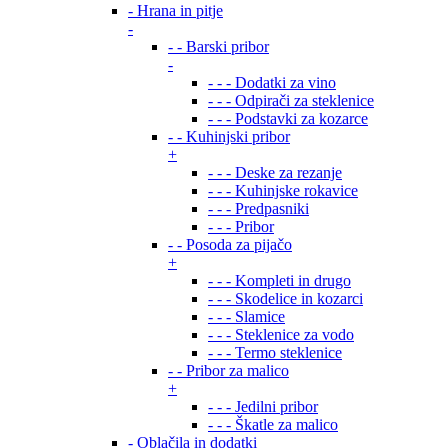
- Hrana in pitje
-
- - Barski pribor
-
- - - Dodatki za vino
- - - Odpirači za steklenice
- - - Podstavki za kozarce
- - Kuhinjski pribor
+
- - - Deske za rezanje
- - - Kuhinjske rokavice
- - - Predpasniki
- - - Pribor
- - Posoda za pijačo
+
- - - Kompleti in drugo
- - - Skodelice in kozarci
- - - Slamice
- - - Steklenice za vodo
- - - Termo steklenice
- - Pribor za malico
+
- - - Jedilni pribor
- - - Škatle za malico
- Oblačila in dodatki