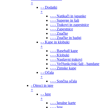
+
- - Dodatki
+
- - - Natikači in japanke
- - - Superge in šali
- - - Trakovi in zapestnice
- - - Zapestnice
- - - Značke
- - - Značke in badgi
- - Kape in klobuki
+
- - - Baseball kape
- - - Klobuki
- - - Naglavni trakovi
- - - Večfunkcijski šali - bandane
- - - Zimske kape
- - Očala
+
- - - Sončna očala
- Otroci in igre
+
- - Igre
+
- - - Igralne karte
- - - Igre