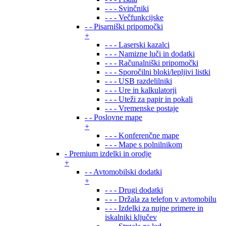
- - - Svinčniki
- - - Večfunkcijske
- - Pisarniški pripomočki
+
- - - Laserski kazalci
- - - Namizne luči in dodatki
- - - Računalniški pripomočki
- - - Sporočilni bloki/lepljivi listki
- - - USB razdelilniki
- - - Ure in kalkulatorji
- - - Uteži za papir in pokali
- - - Vremenske postaje
- - Poslovne mape
+
- - - Konferenčne mape
- - - Mape s polnilnikom
- Premium izdelki in orodje
+
- - Avtomobilski dodatki
+
- - - Drugi dodatki
- - - Držala za telefon v avtomobilu
- - - Izdelki za nujne primere in
iskalniki ključev