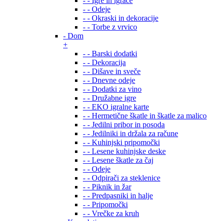
- - Igre in igrače
- - Odeje
- - Okraski in dekoracije
- - Torbe z vrvico
- Dom
+
- - Barski dodatki
- - Dekoracija
- - Dišave in sveče
- - Dnevne odeje
- - Dodatki za vino
- - Družabne igre
- - EKO igralne karte
- - Hermetične škatle in škatle za malico
- - Jedilni pribor in posoda
- - Jedilniki in držala za račune
- - Kuhinjski pripomočki
- - Lesene kuhinjske deske
- - Lesene škatle za čaj
- - Odeje
- - Odpirači za steklenice
- - Piknik in žar
- - Predpasniki in halje
- - Pripomočki
- - Vrečke za kruh