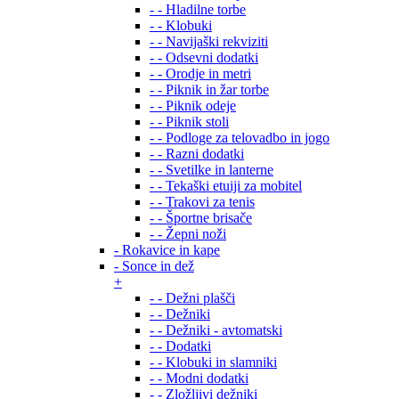
- - Hladilne torbe
- - Klobuki
- - Navijaški rekviziti
- - Odsevni dodatki
- - Orodje in metri
- - Piknik in žar torbe
- - Piknik odeje
- - Piknik stoli
- - Podloge za telovadbo in jogo
- - Razni dodatki
- - Svetilke in lanterne
- - Tekaški etuiji za mobitel
- - Trakovi za tenis
- - Športne brisače
- - Žepni noži
- Rokavice in kape
- Sonce in dež
+
- - Dežni plašči
- - Dežniki
- - Dežniki - avtomatski
- - Dodatki
- - Klobuki in slamniki
- - Modni dodatki
- - Zložljivi dežniki