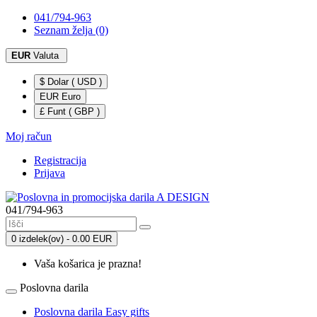
041/794-963
Seznam želja (0)
EUR
Valuta
$ Dolar ( USD )
EUR Euro
£ Funt ( GBP )
Moj račun
Registracija
Prijava
041/794-963
0 izdelek(ov) - 0.00 EUR
Vaša košarica je prazna!
Poslovna darila
Poslovna darila Easy gifts