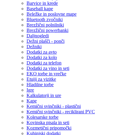
Barvice in krede
Baseball kape
Beležke in poslovne mape
Bluetooth zvočniki
Brezžični polnilniki
Brezžični powerbanki
Daljnogledi
Dežni plašči - ponči
Dežniki
Dodatki za avto
Dodatki za kolo
Dodatki za telefon
Dodatki za vino in seti
EKO torbe in vrečke
Etuiji za vizitke
Hladilne torbe
Igre
Kalkulatorji in ure
Kape
Kemični svinčniki - plastični
Kemični svinčniki - reciklirani PVC
Kolesarske torbe
Kovinska pisala in seti
Kozmetični pripomočki
Kuhinjski dodatki