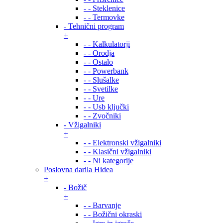
- - Steklenice
- - Termovke
- Tehnični program
+
- - Kalkulatorji
- - Orodja
- - Ostalo
- - Powerbank
- - Slušalke
- - Svetilke
- - Ure
- - Usb ključki
- - Zvočniki
- Vžigalniki
+
- - Elektronski vžigalniki
- - Klasični vžigalniki
- - Ni kategorije
Poslovna darila Hidea
+
- Božič
+
- - Barvanje
- - Božični okraski