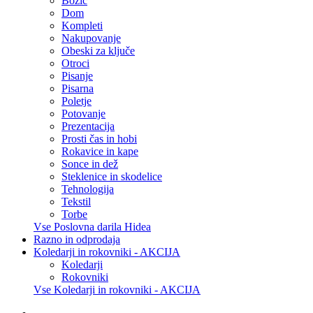
Božič
Dom
Kompleti
Nakupovanje
Obeski za ključe
Otroci
Pisanje
Pisarna
Poletje
Potovanje
Prezentacija
Prosti čas in hobi
Rokavice in kape
Sonce in dež
Steklenice in skodelice
Tehnologija
Tekstil
Torbe
Vse Poslovna darila Hidea
Razno in odprodaja
Koledarji in rokovniki - AKCIJA
Koledarji
Rokovniki
Vse Koledarji in rokovniki - AKCIJA