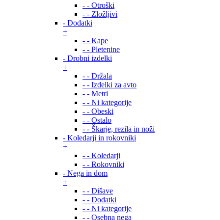
- - Otroški
- - Zložljivi
- Dodatki
+
- - Kape
- - Pletenine
- Drobni izdelki
+
- - Držala
- - Izdelki za avto
- - Metri
- - Ni kategorije
- - Obeski
- - Ostalo
- - Škarje, rezila in noži
- Koledarji in rokovniki
+
- - Koledarji
- - Rokovniki
- Nega in dom
+
- - Dišave
- - Dodatki
- - Ni kategorije
- - Osebna nega