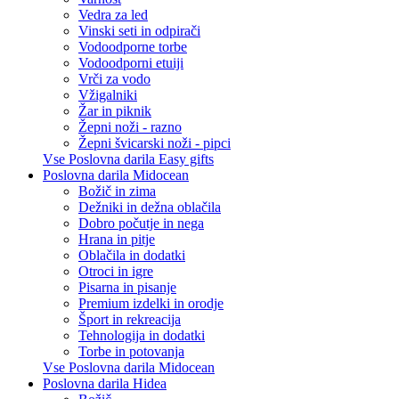
Vedra za led
Vinski seti in odpirači
Vodoodporne torbe
Vodoodporni etuiji
Vrči za vodo
Vžigalniki
Žar in piknik
Žepni noži - razno
Žepni švicarski noži - pipci
Vse Poslovna darila Easy gifts
Poslovna darila Midocean
Božič in zima
Dežniki in dežna oblačila
Dobro počutje in nega
Hrana in pitje
Oblačila in dodatki
Otroci in igre
Pisarna in pisanje
Premium izdelki in orodje
Šport in rekreacija
Tehnologija in dodatki
Torbe in potovanja
Vse Poslovna darila Midocean
Poslovna darila Hidea