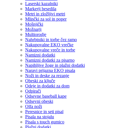
Laserski kazalniki
Markerji besedila
Metri in zložljivi metri
Mlinčki za sol in poper
Mošnjički
Možnarji
Multiorodje
Nahrbtniki in torbe čez ramo
Nakupovalne EKO vrečke
Nakupovalne vreče in torbe
Namizni dodatki
Namizni dodatki za pisarno
Napihljive žoge in plažni dodatki
Naravi prijazna EKO pisala
Noži in deske za rezanje
Obeski za ključe
Odeje in dodatki za dom
Odpirači
Odsevne baseball kape
Odsevni obeski
Olfa noži
Peresnice in seti pisal
Pisala na stojalu
Pisala s touch gumico
Plažni dodatki