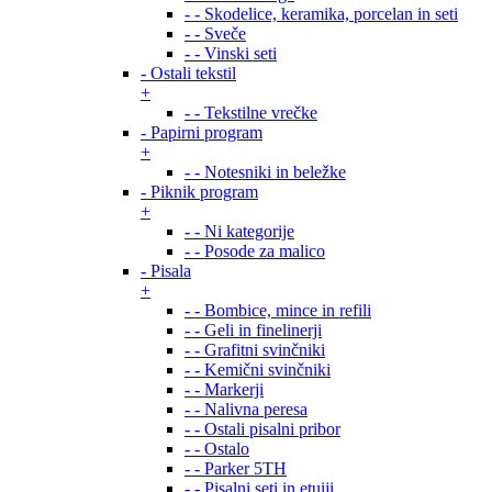
- - Skodelice, keramika, porcelan in seti
- - Sveče
- - Vinski seti
- Ostali tekstil
+
- - Tekstilne vrečke
- Papirni program
+
- - Notesniki in beležke
- Piknik program
+
- - Ni kategorije
- - Posode za malico
- Pisala
+
- - Bombice, mince in refili
- - Geli in finelinerji
- - Grafitni svinčniki
- - Kemični svinčniki
- - Markerji
- - Nalivna peresa
- - Ostali pisalni pribor
- - Ostalo
- - Parker 5TH
- - Pisalni seti in etuiji