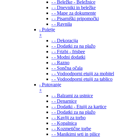
- - Beležke - Beležnice
- - Dnevniki in beležke
- - Mape za dokumente
- - Pisarniški pripomočki
- - Ravnila
- Poletje
+
- - Dekoracija
- - Dodatki za na plažo
- - Frizbi - frisbee
- - Modni dodatki
- - Razno
- - Sončna očala
- - Vodoodporni etuiji za mobitel
- - Vodoodporni etuiji za tablico
- Potovanje
+
- - Balzami za ustnice
- - Denarnice
- - Dodatki - Etuiji za kartice
- - Dodatki za na plažo
- - Kavlji za torbo
- - Kopalnica
- - Kozmetične torbe
- - Manikirni seti in pilice