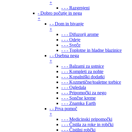
+
- - - Razgrnjeni
- Dobro počutje in nega
+
- - Dom in bivanje
+
- - - Difuzorji arome
- - - Odeje
- - - Sveče
- - - Toplotne in hladne blazinice
- - Osebna nega
+
- - - Balzami za ustnice
- - - Kompleti za nohte
- - - Kopalniški dodatki
- - - Kozmetične/toaletne torbice
- - - Ogledala
- - - Pripomočki za nego
- - - Sončne kreme
- - - Znamka Earth
- - Prva pomoč
+
- - - Medicinski pripomočki
- - - Čistila za roke in robčki
- - - Čistilni robčki