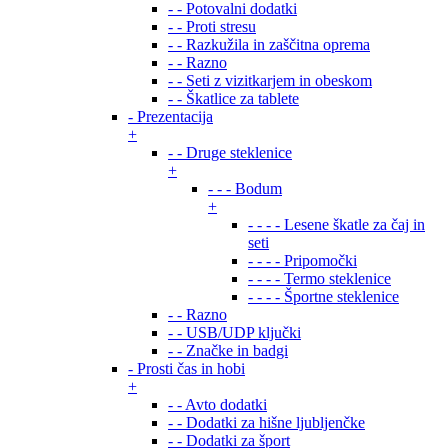
- - Potovalni dodatki
- - Proti stresu
- - Razkužila in zaščitna oprema
- - Razno
- - Seti z vizitkarjem in obeskom
- - Škatlice za tablete
- Prezentacija
+
- - Druge steklenice
+
- - - Bodum
+
- - - - Lesene škatle za čaj in
seti
- - - - Pripomočki
- - - - Termo steklenice
- - - - Športne steklenice
- - Razno
- - USB/UDP ključki
- - Značke in badgi
- Prosti čas in hobi
+
- - Avto dodatki
- - Dodatki za hišne ljubljenčke
- - Dodatki za šport