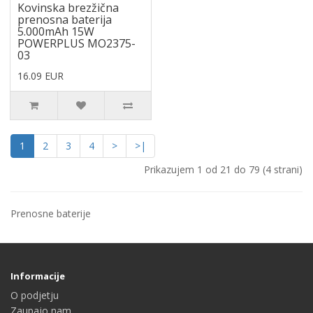
Kovinska brezžična
prenosna baterija
5.000mAh 15W
POWERPLUS MO2375-
03
16.09 EUR
1
2
3
4
>
>|
Prikazujem 1 od 21 do 79 (4 strani)
Prenosne baterije
Informacije
O podjetju
Zaupajo nam