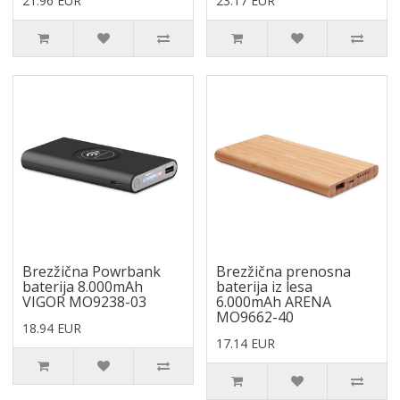
21.96 EUR
23.17 EUR
Brezžična Powrbank
Brezžična prenosna
baterija 8.000mAh
baterija iz lesa
VIGOR MO9238-03
6.000mAh ARENA
MO9662-40
18.94 EUR
17.14 EUR