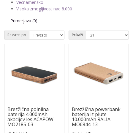
Večnamensko
Visoka zmogljivost nad 8.000
Primerjava (0)
Razvrsti po
Prikaži
Brezžična polnilna
Brezžična powerbank
baterija 4.000mAh
baterija iz plute
akacijev les ACAPOW
10.000mAh RALIA
MO2185-03
MO6844-13