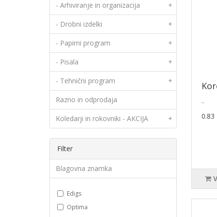
- Arhiviranje in organizacija
+
- Drobni izdelki
+
- Papirni program
+
- Pisala
+
- Tehnični program
+
Kor
Razno in odprodaja
..
0.83
Koledarji in rokovniki - AKCIJA
+
Filter
Blagovna znamka
Edigs
Optima