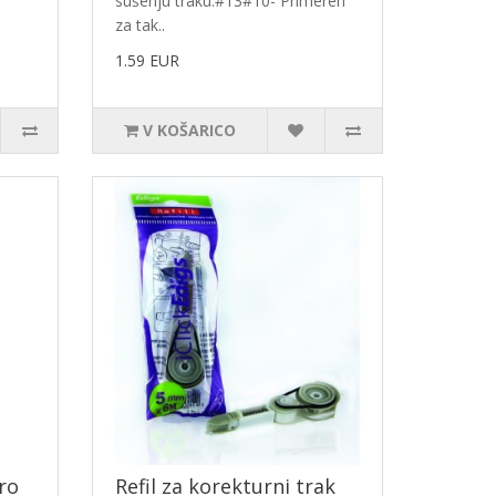
sušenju traku.#13#10- Primeren
za tak..
1.59 EUR
V KOŠARICO
ro
Refil za korekturni trak