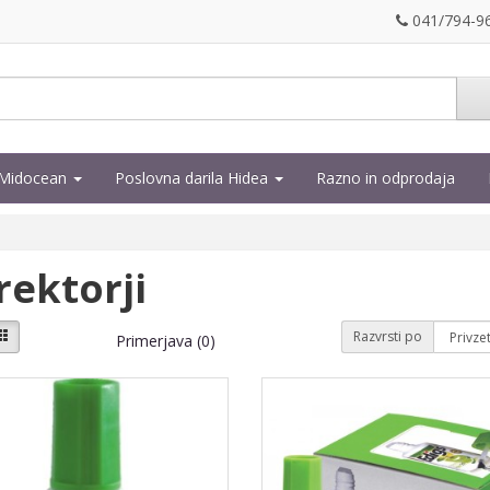
041/794-9
a Midocean
Poslovna darila Hidea
Razno in odprodaja
rektorji
Razvrsti po
Primerjava (0)