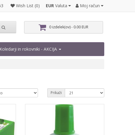
EUR
Valuta
Moj račun
63
Wish List (0)
0 izdelek(ov) - 0.00 EUR
Koledarji in rokovniki - AKCIJA
Prikaži