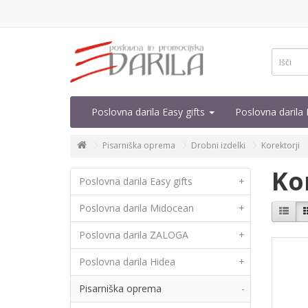
Poslovna darila Easy gifts
Poslovna daril
Pisarniška oprema
Drobni izdelki
Korektorji
Ko
Poslovna darila Easy gifts
+
Poslovna darila Midocean
+
Poslovna darila ZALOGA
+
Poslovna darila Hidea
+
Pisarniška oprema
-