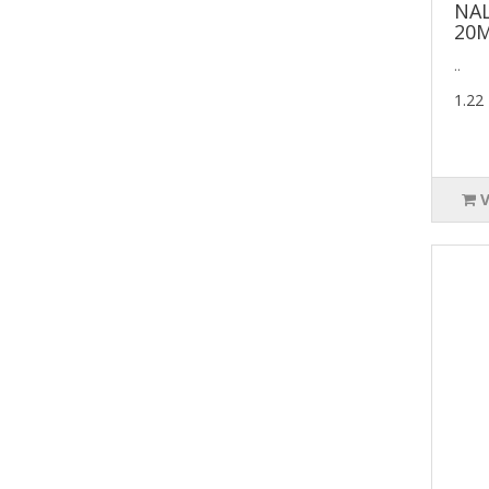
NAL
20
..
1.22