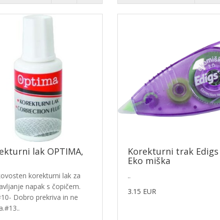
ekturni lak OPTIMA,
Korekturni trak Edigs
Eko miška
kovosten korekturni lak za
..
avljanje napak s čopičem.
3.15 EUR
10- Dobro prekriva in ne
a.#13..