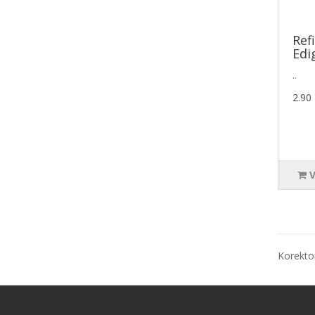
Ref
Edig
..
2.90
Korektor