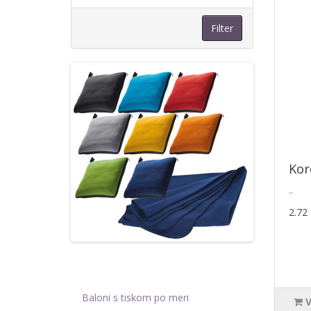
Filter
Kor
..
2.72
Baloni s tiskom po meri