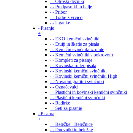
- - Otroški dežniki
- - Predpasniki in halje
- - Pribor
- - Torbe z vrvico
- - Uganke
- Pisanje
+
- - EKO kemični svinčniki
- - Etuiji in škatle za pisala
- - Kemični svinčniki iz plute
- - Kemični svinčniki s pokrovom
- - Kompleti za pisanje
- - Kovinska roller pisala
- - Kovinski kemični svinčniki
- - Kovinski kemični svinčniki High
- - Navadni grafitni svinčniki
- - Označevalci
- - Plastični in kovinski kemični svinčniki
- - Plastični kemični svinčniki
- - Radirke
- - Seti za pisanje
- Pisarna
+
- - Beležke - Beležnice
- - Dnevniki in beležke