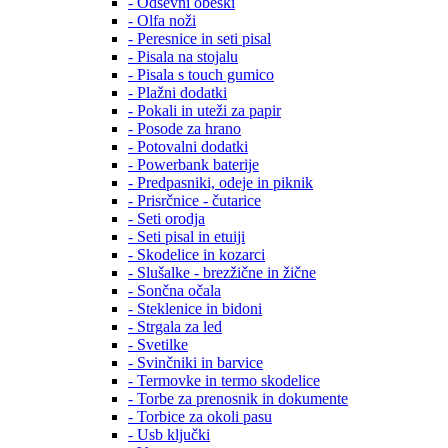
- Odsevni obeski
- Olfa noži
- Peresnice in seti pisal
- Pisala na stojalu
- Pisala s touch gumico
- Plažni dodatki
- Pokali in uteži za papir
- Posode za hrano
- Potovalni dodatki
- Powerbank baterije
- Predpasniki, odeje in piknik
- Prisrčnice - čutarice
- Seti orodja
- Seti pisal in etuiji
- Skodelice in kozarci
- Slušalke - brezžične in žične
- Sončna očala
- Steklenice in bidoni
- Strgala za led
- Svetilke
- Svinčniki in barvice
- Termovke in termo skodelice
- Torbe za prenosnik in dokumente
- Torbice za okoli pasu
- Usb ključki