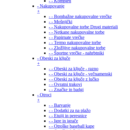
- - Kompleti
- Nakupovanje
+
- - Bombažne nakupovalne vrečke
- - Mošnjički
- - Nakupovalne torbe Drugi materiali
- - Netkane nakupovalne torbe
- - Papirnate vrečke
- - Termo nakupovalne torbe
- - Zložljive nakupovalne torbe
- - Športne vrečke - nahrbtniki
- Obeski za ključe
+
- - Obeski za ključe - razno
- - Obeski za ključe - večnamenski
- - Obeski za ključe z lučko
- - Ovratni trakovi
- - Značke in badgi
- Otroci
+
- - Barvanje
- - Dodatki za na plažo
- - Etuiji in peresnice
- - Igre in igrače
- - Otroške baseball kape