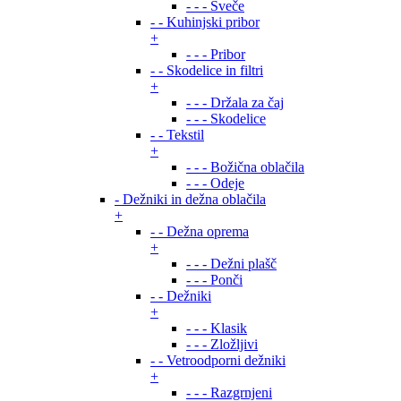
- - - Sveče
- - Kuhinjski pribor
+
- - - Pribor
- - Skodelice in filtri
+
- - - Držala za čaj
- - - Skodelice
- - Tekstil
+
- - - Božična oblačila
- - - Odeje
- Dežniki in dežna oblačila
+
- - Dežna oprema
+
- - - Dežni plašč
- - - Ponči
- - Dežniki
+
- - - Klasik
- - - Zložljivi
- - Vetroodporni dežniki
+
- - - Razgrnjeni