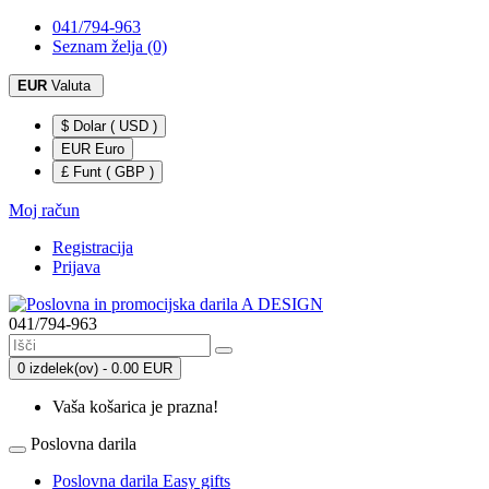
041/794-963
Seznam želja (0)
EUR
Valuta
$ Dolar ( USD )
EUR Euro
£ Funt ( GBP )
Moj račun
Registracija
Prijava
041/794-963
0 izdelek(ov) - 0.00 EUR
Vaša košarica je prazna!
Poslovna darila
Poslovna darila Easy gifts