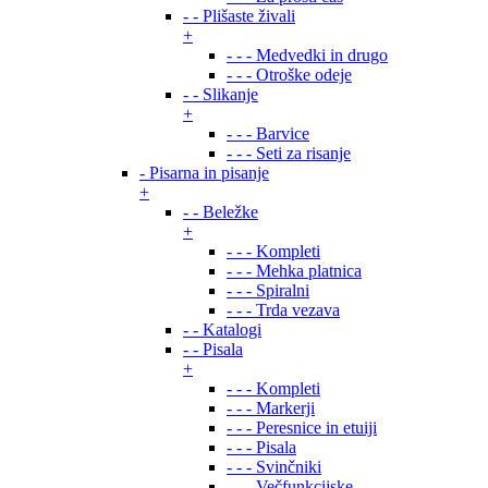
- - Plišaste živali
+
- - - Medvedki in drugo
- - - Otroške odeje
- - Slikanje
+
- - - Barvice
- - - Seti za risanje
- Pisarna in pisanje
+
- - Beležke
+
- - - Kompleti
- - - Mehka platnica
- - - Spiralni
- - - Trda vezava
- - Katalogi
- - Pisala
+
- - - Kompleti
- - - Markerji
- - - Peresnice in etuiji
- - - Pisala
- - - Svinčniki
- - - Večfunkcijske