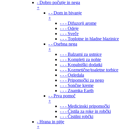
- Dobro počutje in nega
+
- - Dom in bivanje
+
- - - Difuzorji arome
- - - Odeje
- - - Sveče
- - - Toplotne in hladne blazinice
- - Osebna nega
+
- - - Balzami za ustnice
- - - Kompleti za nohte
- - - Kopalniški dodatki
- - - Kozmetične/toaletne torbice
- - - Ogledala
- - - Pripomočki za nego
- - - Sončne kreme
- - - Znamka Earth
- - Prva pomoč
+
- - - Medicinski pripomočki
- - - Čistila za roke in robčki
- - - Čistilni robčki
- Hrana in pitje
+