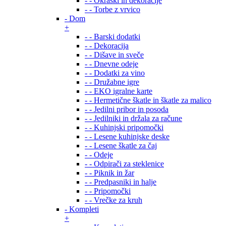
- - Okraski in dekoracije
- - Torbe z vrvico
- Dom
+
- - Barski dodatki
- - Dekoracija
- - Dišave in sveče
- - Dnevne odeje
- - Dodatki za vino
- - Družabne igre
- - EKO igralne karte
- - Hermetične škatle in škatle za malico
- - Jedilni pribor in posoda
- - Jedilniki in držala za račune
- - Kuhinjski pripomočki
- - Lesene kuhinjske deske
- - Lesene škatle za čaj
- - Odeje
- - Odpirači za steklenice
- - Piknik in žar
- - Predpasniki in halje
- - Pripomočki
- - Vrečke za kruh
- Kompleti
+