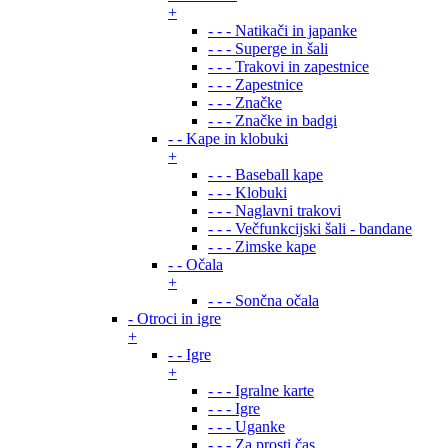
+
- - - Natikači in japanke
- - - Superge in šali
- - - Trakovi in zapestnice
- - - Zapestnice
- - - Značke
- - - Značke in badgi
- - Kape in klobuki
+
- - - Baseball kape
- - - Klobuki
- - - Naglavni trakovi
- - - Večfunkcijski šali - bandane
- - - Zimske kape
- - Očala
+
- - - Sončna očala
- Otroci in igre
+
- - Igre
+
- - - Igralne karte
- - - Igre
- - - Uganke
- - - Za prosti čas