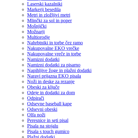
Laserski kazalniki
Markerji besedila
Metri in zložljivi metri
Mlinčki za sol in poper
Mošnjički
Možnarji
Multiorodje
Nahrbtniki in torbe čez ramo
Nakupovalne EKO vrečke
Nakupovalne vreče in torbe
Namizni dodatki
Namizni dodatki za pisarno
Napihljive žoge in plažni dodatki
Naravi prijazna EKO pisala
Noži in deske za rezanje
Obeski za ključe
Odeje in dodatki za dom
Odpirači
Odsevne baseball kape
Odsevni obeski
Olfa noži
Peresnice in seti pisal
Pisala na stojalu
Pisala s touch gumico
Plažni dodatki