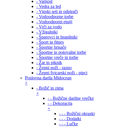
- Varnost
- Vedra za led
- Vinski seti in odpirači
- Vodoodporne torbe
- Vodoodporni etuiji
- Vrči za vodo
- Vžigalniki
- Šparovci in hranilniki
- Šport in fitnes
- Športne brisače
- Športne in potovalne torbe
- Športne vreče in torbe
- Žar in piknik
- Žepni noži - razno
- Žepni švicarski noži - pipci
Poslovna darila Midocean
+
- Božič in zima
+
- - Božične darilne vrečke
- - Dekoracija
+
- - - Božični okraski
- - - Dodatki
- - - Lučke