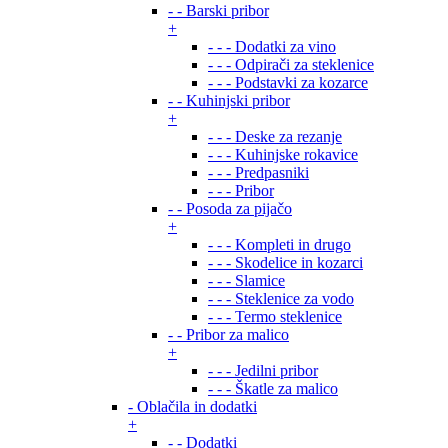
- - Barski pribor
+
- - - Dodatki za vino
- - - Odpirači za steklenice
- - - Podstavki za kozarce
- - Kuhinjski pribor
+
- - - Deske za rezanje
- - - Kuhinjske rokavice
- - - Predpasniki
- - - Pribor
- - Posoda za pijačo
+
- - - Kompleti in drugo
- - - Skodelice in kozarci
- - - Slamice
- - - Steklenice za vodo
- - - Termo steklenice
- - Pribor za malico
+
- - - Jedilni pribor
- - - Škatle za malico
- Oblačila in dodatki
+
- - Dodatki