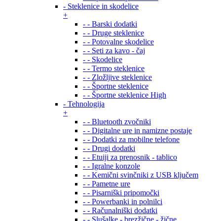
- Steklenice in skodelice
+
- - Barski dodatki
- - Druge steklenice
- - Potovalne skodelice
- - Seti za kavo - čaj
- - Skodelice
- - Termo steklenice
- - Zložljive steklenice
- - Športne steklenice
- - Športne steklenice High
- Tehnologija
+
- - Bluetooth zvočniki
- - Digitalne ure in namizne postaje
- - Dodatki za mobilne telefone
- - Drugi dodatki
- - Etuiji za prenosnik - tablico
- - Igralne konzole
- - Kemični svinčniki z USB ključem
- - Pametne ure
- - Pisarniški pripomočki
- - Powerbanki in polnilci
- - Računalniški dodatki
- - Slušalke - brezžične - žične