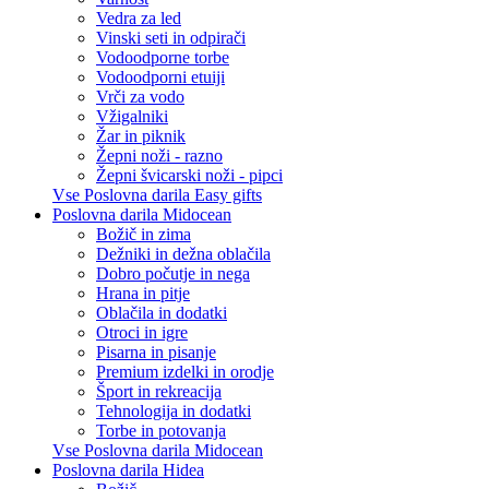
Vedra za led
Vinski seti in odpirači
Vodoodporne torbe
Vodoodporni etuiji
Vrči za vodo
Vžigalniki
Žar in piknik
Žepni noži - razno
Žepni švicarski noži - pipci
Vse Poslovna darila Easy gifts
Poslovna darila Midocean
Božič in zima
Dežniki in dežna oblačila
Dobro počutje in nega
Hrana in pitje
Oblačila in dodatki
Otroci in igre
Pisarna in pisanje
Premium izdelki in orodje
Šport in rekreacija
Tehnologija in dodatki
Torbe in potovanja
Vse Poslovna darila Midocean
Poslovna darila Hidea