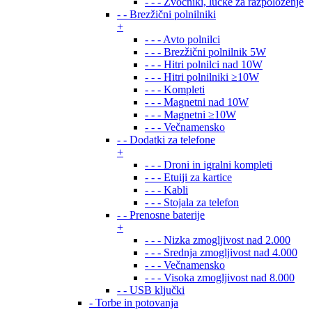
- - - Zvočniki, lučke za razpoloženje
- - Brezžični polnilniki
+
- - - Avto polnilci
- - - Brezžični polnilnik 5W
- - - Hitri polnilci nad 10W
- - - Hitri polnilniki ≥10W
- - - Kompleti
- - - Magnetni nad 10W
- - - Magnetni ≥10W
- - - Večnamensko
- - Dodatki za telefone
+
- - - Droni in igralni kompleti
- - - Etuiji za kartice
- - - Kabli
- - - Stojala za telefon
- - Prenosne baterije
+
- - - Nizka zmogljivost nad 2.000
- - - Srednja zmogljivost nad 4.000
- - - Večnamensko
- - - Visoka zmogljivost nad 8.000
- - USB ključki
- Torbe in potovanja