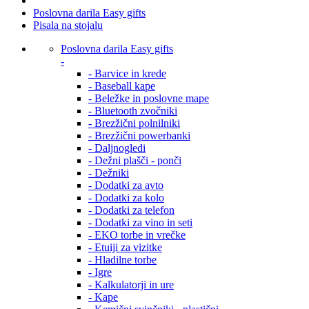
Poslovna darila Easy gifts
Pisala na stojalu
Poslovna darila Easy gifts
-
- Barvice in krede
- Baseball kape
- Beležke in poslovne mape
- Bluetooth zvočniki
- Brezžični polnilniki
- Brezžični powerbanki
- Daljnogledi
- Dežni plašči - ponči
- Dežniki
- Dodatki za avto
- Dodatki za kolo
- Dodatki za telefon
- Dodatki za vino in seti
- EKO torbe in vrečke
- Etuiji za vizitke
- Hladilne torbe
- Igre
- Kalkulatorji in ure
- Kape