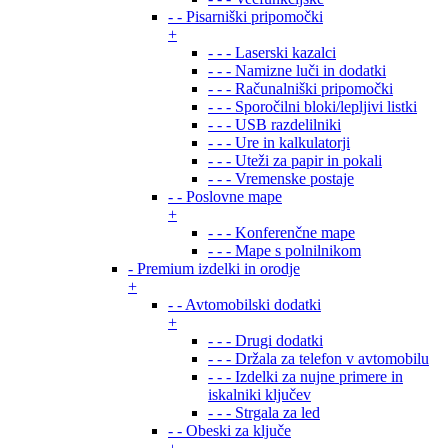
- - Pisarniški pripomočki
+
- - - Laserski kazalci
- - - Namizne luči in dodatki
- - - Računalniški pripomočki
- - - Sporočilni bloki/lepljivi listki
- - - USB razdelilniki
- - - Ure in kalkulatorji
- - - Uteži za papir in pokali
- - - Vremenske postaje
- - Poslovne mape
+
- - - Konferenčne mape
- - - Mape s polnilnikom
- Premium izdelki in orodje
+
- - Avtomobilski dodatki
+
- - - Drugi dodatki
- - - Držala za telefon v avtomobilu
- - - Izdelki za nujne primere in
iskalniki ključev
- - - Strgala za led
- - Obeski za ključe