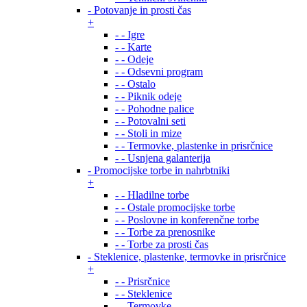
- Potovanje in prosti čas
+
- - Igre
- - Karte
- - Odeje
- - Odsevni program
- - Ostalo
- - Piknik odeje
- - Pohodne palice
- - Potovalni seti
- - Stoli in mize
- - Termovke, plastenke in prisrčnice
- - Usnjena galanterija
- Promocijske torbe in nahrbtniki
+
- - Hladilne torbe
- - Ostale promocijske torbe
- - Poslovne in konferenčne torbe
- - Torbe za prenosnike
- - Torbe za prosti čas
- Steklenice, plastenke, termovke in prisrčnice
+
- - Prisrčnice
- - Steklenice
- - Termovke