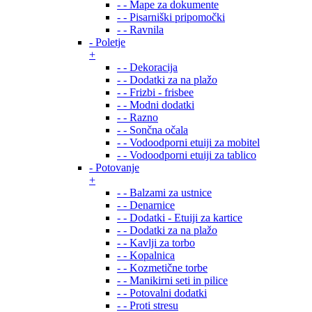
- - Mape za dokumente
- - Pisarniški pripomočki
- - Ravnila
- Poletje
+
- - Dekoracija
- - Dodatki za na plažo
- - Frizbi - frisbee
- - Modni dodatki
- - Razno
- - Sončna očala
- - Vodoodporni etuiji za mobitel
- - Vodoodporni etuiji za tablico
- Potovanje
+
- - Balzami za ustnice
- - Denarnice
- - Dodatki - Etuiji za kartice
- - Dodatki za na plažo
- - Kavlji za torbo
- - Kopalnica
- - Kozmetične torbe
- - Manikirni seti in pilice
- - Potovalni dodatki
- - Proti stresu