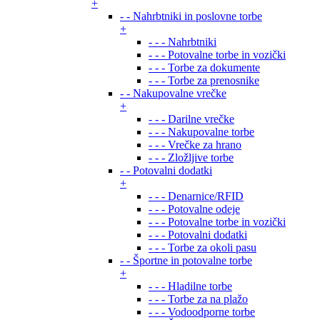
+
- - Nahrbtniki in poslovne torbe
+
- - - Nahrbtniki
- - - Potovalne torbe in vozički
- - - Torbe za dokumente
- - - Torbe za prenosnike
- - Nakupovalne vrečke
+
- - - Darilne vrečke
- - - Nakupovalne torbe
- - - Vrečke za hrano
- - - Zložljive torbe
- - Potovalni dodatki
+
- - - Denarnice/RFID
- - - Potovalne odeje
- - - Potovalne torbe in vozički
- - - Potovalni dodatki
- - - Torbe za okoli pasu
- - Športne in potovalne torbe
+
- - - Hladilne torbe
- - - Torbe za na plažo
- - - Vodoodporne torbe