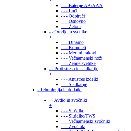
+
- - - Baterije AA/AAA
- - - Luči
- - - Odpirači
- - - Osnovno
- - - Žetoni
- - Orodje in svetilke
+
- - - Dinamo
- - - Kompleti
- - - Merilni trakovi
- - - Večnamenski noži
- - - Žepne svetilke
- - Proti stresu in sladkarije
+
- - - Antistres izdelki
- - - Sladkarije
- Tehnologija in dodatki
+
- - Avdio in zvočniki
+
- - - Slušalke
- - - Slušalke/TWS
- - - Večnamenski zvočniki
- - - Zvočniki