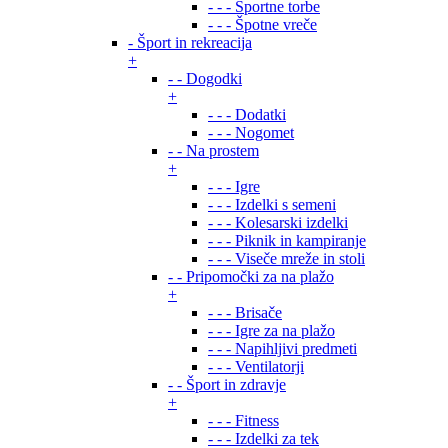
- - - Športne torbe
- - - Špotne vreče
- Šport in rekreacija
+
- - Dogodki
+
- - - Dodatki
- - - Nogomet
- - Na prostem
+
- - - Igre
- - - Izdelki s semeni
- - - Kolesarski izdelki
- - - Piknik in kampiranje
- - - Viseče mreže in stoli
- - Pripomočki za na plažo
+
- - - Brisače
- - - Igre za na plažo
- - - Napihljivi predmeti
- - - Ventilatorji
- - Šport in zdravje
+
- - - Fitness
- - - Izdelki za tek