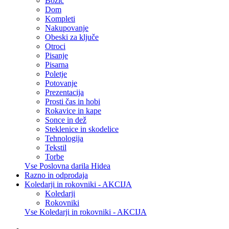
Božič
Dom
Kompleti
Nakupovanje
Obeski za ključe
Otroci
Pisanje
Pisarna
Poletje
Potovanje
Prezentacija
Prosti čas in hobi
Rokavice in kape
Sonce in dež
Steklenice in skodelice
Tehnologija
Tekstil
Torbe
Vse Poslovna darila Hidea
Razno in odprodaja
Koledarji in rokovniki - AKCIJA
Koledarji
Rokovniki
Vse Koledarji in rokovniki - AKCIJA