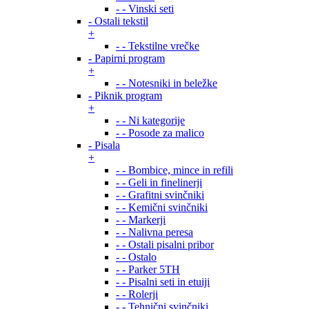
- - Vinski seti
- Ostali tekstil
+
- - Tekstilne vrečke
- Papirni program
+
- - Notesniki in beležke
- Piknik program
+
- - Ni kategorije
- - Posode za malico
- Pisala
+
- - Bombice, mince in refili
- - Geli in finelinerji
- - Grafitni svinčniki
- - Kemični svinčniki
- - Markerji
- - Nalivna peresa
- - Ostali pisalni pribor
- - Ostalo
- - Parker 5TH
- - Pisalni seti in etuiji
- - Rolerji
- - Tehnični svinčniki