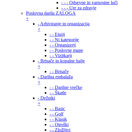
- - - Odsevne in varnostne luči
- - - Ure za zdravje
Poslovna darila ZALOGA
+
- Arhiviranje in organizacija
+
- - Etuiji
- - Ni kategorije
- - Organizerji
- - Poslovne mape
- - Vizitkarji
- Brisače in kopalne halje
+
- - Brisače
- Darilna embalaža
+
- - Darilne vrečke
- - Škatle
- Dežniki
+
- - Basic
- - Golf
- - Klasik
- - Otroški
- - Zložljivi