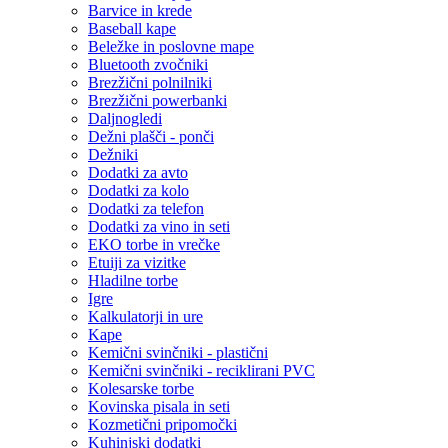
Barvice in krede
Baseball kape
Beležke in poslovne mape
Bluetooth zvočniki
Brezžični polnilniki
Brezžični powerbanki
Daljnogledi
Dežni plašči - ponči
Dežniki
Dodatki za avto
Dodatki za kolo
Dodatki za telefon
Dodatki za vino in seti
EKO torbe in vrečke
Etuiji za vizitke
Hladilne torbe
Igre
Kalkulatorji in ure
Kape
Kemični svinčniki - plastični
Kemični svinčniki - reciklirani PVC
Kolesarske torbe
Kovinska pisala in seti
Kozmetični pripomočki
Kuhinjski dodatki