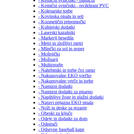
- Kemični svinčniki - plastični
- Kemični svinčniki - reciklirani PVC
- Kolesarske torbe
- Kovinska pisala in seti
- Kozmetični pripomočki
- Kuhinjski dodatki
- Laserski kazalniki
- Markerji besedila
- Metri in zložljivi metri
- Mlinčki za sol in poper
- Mošnjički
- Možnarji
- Multiorodje
- Nahrbtniki in torbe čez ramo
- Nakupovalne EKO vrečke
- Nakupovalne vreče in torbe
- Namizni dodatki
- Namizni dodatki za pisarno
- Napihljive žoge in plažni dodatki
- Naravi prijazna EKO pisala
- Noži in deske za rezanje
- Obeski za ključe
- Odeje in dodatki za dom
- Odpirači
- Odsevne baseball kape