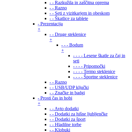
- - Razkužila in zaščitna oprema
- - Razno
- - Seti z vizitkarjem in obeskom
- - Škatlice za tablete
- Prezentacija
+
- - Druge steklenice
+
- - - Bodum
+
- - - - Lesene škatle za čaj in
seti
- - - - Pripomočki
- - - - Termo steklenice
- - - - Športne steklenice
- - Razno
- - USB/UDP ključki
- - Značke in badgi
- Prosti čas in hobi
+
- - Avto dodatki
- - Dodatki za hišne ljubljenčke
- - Dodatki za šport
- - Hladilne torbe
- - Klobuki