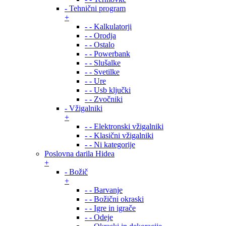
- Tehnični program
+
- - Kalkulatorji
- - Orodja
- - Ostalo
- - Powerbank
- - Slušalke
- - Svetilke
- - Ure
- - Usb ključki
- - Zvočniki
- Vžigalniki
+
- - Elektronski vžigalniki
- - Klasični vžigalniki
- - Ni kategorije
Poslovna darila Hidea
+
- Božič
+
- - Barvanje
- - Božični okraski
- - Igre in igrače
- - Odeje