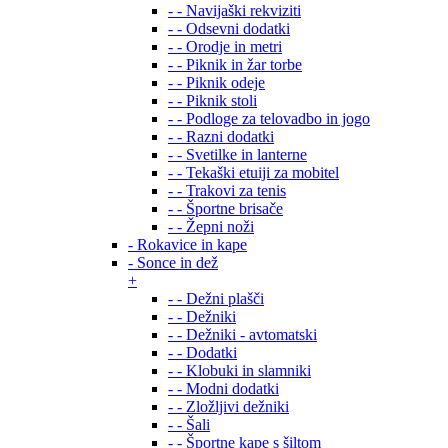
- - Navijaški rekviziti
- - Odsevni dodatki
- - Orodje in metri
- - Piknik in žar torbe
- - Piknik odeje
- - Piknik stoli
- - Podloge za telovadbo in jogo
- - Razni dodatki
- - Svetilke in lanterne
- - Tekaški etuiji za mobitel
- - Trakovi za tenis
- - Športne brisače
- - Žepni noži
- Rokavice in kape
- Sonce in dež
+
- - Dežni plašči
- - Dežniki
- - Dežniki - avtomatski
- - Dodatki
- - Klobuki in slamniki
- - Modni dodatki
- - Zložljivi dežniki
- - Šali
- - Športne kape s šiltom