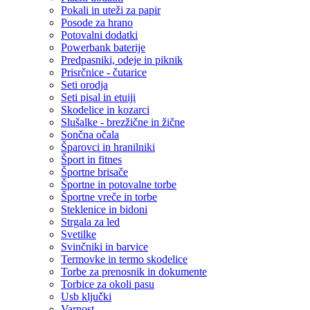
Pokali in uteži za papir
Posode za hrano
Potovalni dodatki
Powerbank baterije
Predpasniki, odeje in piknik
Prisrčnice - čutarice
Seti orodja
Seti pisal in etuiji
Skodelice in kozarci
Slušalke - brezžične in žične
Sončna očala
Šparovci in hranilniki
Šport in fitnes
Športne brisače
Športne in potovalne torbe
Športne vreče in torbe
Steklenice in bidoni
Strgala za led
Svetilke
Svinčniki in barvice
Termovke in termo skodelice
Torbe za prenosnik in dokumente
Torbice za okoli pasu
Usb ključki
Varnost