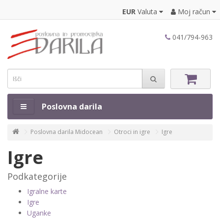
EUR
Valuta
Moj račun
041/794-963
Poslovna darila
Poslovna darila Midocean
Otroci in igre
Igre
Igre
Podkategorije
Igralne karte
Igre
Uganke