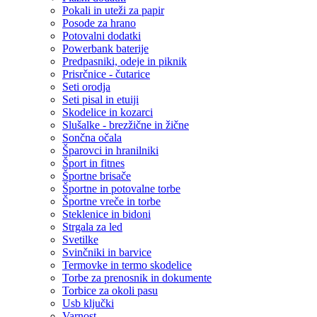
Pokali in uteži za papir
Posode za hrano
Potovalni dodatki
Powerbank baterije
Predpasniki, odeje in piknik
Prisrčnice - čutarice
Seti orodja
Seti pisal in etuiji
Skodelice in kozarci
Slušalke - brezžične in žične
Sončna očala
Šparovci in hranilniki
Šport in fitnes
Športne brisače
Športne in potovalne torbe
Športne vreče in torbe
Steklenice in bidoni
Strgala za led
Svetilke
Svinčniki in barvice
Termovke in termo skodelice
Torbe za prenosnik in dokumente
Torbice za okoli pasu
Usb ključki
Varnost