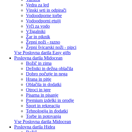
Vedra za led
Vinski seti in odpirači
Vodoodporne torbe
Vodoodporni etuiji
Vrči za vodo
Vžigalniki
Žar in piknik
Žepni noži - razno
Žepni švicarski noži - pipci
Vse Poslovna darila Easy gifts
Poslovna darila Midocean
Božič in zima
Dežniki in dežna oblačila
Dobro počutje in nega
Hrana in pitje
Oblačila in dodatki
Otroci in igre
Pisarna in pisanje
Premium izdelki in orodje
Šport in rekreacija
Tehnologija in dodatki
Torbe in potovanja
Vse Poslovna darila Midocean
Poslovna darila Hidea