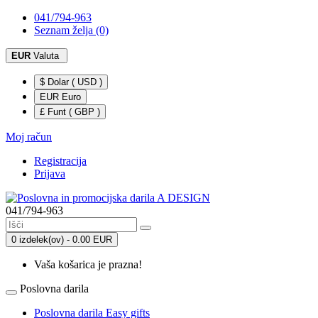
041/794-963
Seznam želja (0)
EUR
Valuta
$ Dolar ( USD )
EUR Euro
£ Funt ( GBP )
Moj račun
Registracija
Prijava
041/794-963
0 izdelek(ov) - 0.00 EUR
Vaša košarica je prazna!
Poslovna darila
Poslovna darila Easy gifts