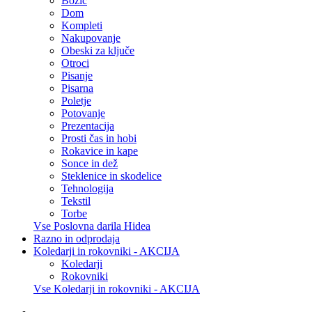
Božič
Dom
Kompleti
Nakupovanje
Obeski za ključe
Otroci
Pisanje
Pisarna
Poletje
Potovanje
Prezentacija
Prosti čas in hobi
Rokavice in kape
Sonce in dež
Steklenice in skodelice
Tehnologija
Tekstil
Torbe
Vse Poslovna darila Hidea
Razno in odprodaja
Koledarji in rokovniki - AKCIJA
Koledarji
Rokovniki
Vse Koledarji in rokovniki - AKCIJA