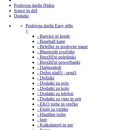
Poslovna darila Hidea
Sonce in dež
Dodatki
Poslovna darila Easy gifts
+
- Barvice in krede
- Baseball kape
- Beležke in poslovne mape
- Bluetooth zvočniki
- Brezžični polnilniki
- Brezžični powerbanki
- Daljnogledi
- Dežni plašči - ponči
- Dežniki
- Dodatki za avto
- Dodatki za kolo
- Dodatki za telefon
- Dodatki za vino in seti
- EKO torbe in vrečke
- Etuiji za vizitke
- Hladilne torbe
- Igre
- Kalkulatorji in ure