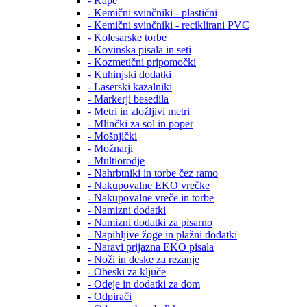
- Kape
- Kemični svinčniki - plastični
- Kemični svinčniki - reciklirani PVC
- Kolesarske torbe
- Kovinska pisala in seti
- Kozmetični pripomočki
- Kuhinjski dodatki
- Laserski kazalniki
- Markerji besedila
- Metri in zložljivi metri
- Mlinčki za sol in poper
- Mošnjički
- Možnarji
- Multiorodje
- Nahrbtniki in torbe čez ramo
- Nakupovalne EKO vrečke
- Nakupovalne vreče in torbe
- Namizni dodatki
- Namizni dodatki za pisarno
- Napihljive žoge in plažni dodatki
- Naravi prijazna EKO pisala
- Noži in deske za rezanje
- Obeski za ključe
- Odeje in dodatki za dom
- Odpirači