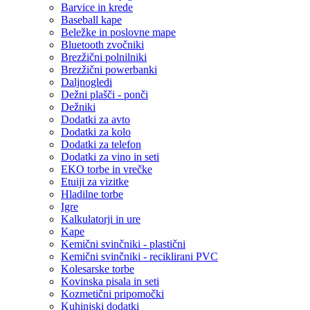
Barvice in krede
Baseball kape
Beležke in poslovne mape
Bluetooth zvočniki
Brezžični polnilniki
Brezžični powerbanki
Daljnogledi
Dežni plašči - ponči
Dežniki
Dodatki za avto
Dodatki za kolo
Dodatki za telefon
Dodatki za vino in seti
EKO torbe in vrečke
Etuiji za vizitke
Hladilne torbe
Igre
Kalkulatorji in ure
Kape
Kemični svinčniki - plastični
Kemični svinčniki - reciklirani PVC
Kolesarske torbe
Kovinska pisala in seti
Kozmetični pripomočki
Kuhinjski dodatki