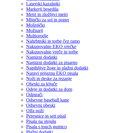
Laserski kazalniki
Markerji besedila
Metri in zložljivi metri
Mlinčki za sol in poper
Mošnjički
Možnarji
Multiorodje
Nahrbtniki in torbe čez ramo
Nakupovalne EKO vrečke
Nakupovalne vreče in torbe
Namizni dodatki
Namizni dodatki za pisarno
Napihljive žoge in plažni dodatki
Naravi prijazna EKO pisala
Noži in deske za rezanje
Obeski za ključe
Odeje in dodatki za dom
Odpirači
Odsevne baseball kape
Odsevni obeski
Olfa noži
Peresnice in seti pisal
Pisala na stojalu
Pisala s touch gumico
Plažni dodatki