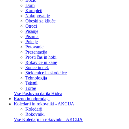
Božič
Dom
Kompleti
Nakupovanje
Obeski za ključe
Otroci
Pisanje
Pisarna
Poletje
Potovanje
Prezentacija
Prosti čas in hobi
Rokavice in kape
Sonce in dež
Steklenice in skodelice
Tehnologija
Tekstil
Torbe
Vse Poslovna darila Hidea
Razno in odprodaja
Koledarji in rokovniki - AKCIJA
Koledarji
Rokovniki
Vse Koledarji in rokovniki - AKCIJA