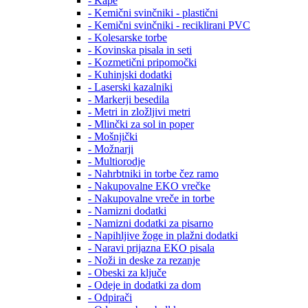
- Kape
- Kemični svinčniki - plastični
- Kemični svinčniki - reciklirani PVC
- Kolesarske torbe
- Kovinska pisala in seti
- Kozmetični pripomočki
- Kuhinjski dodatki
- Laserski kazalniki
- Markerji besedila
- Metri in zložljivi metri
- Mlinčki za sol in poper
- Mošnjički
- Možnarji
- Multiorodje
- Nahrbtniki in torbe čez ramo
- Nakupovalne EKO vrečke
- Nakupovalne vreče in torbe
- Namizni dodatki
- Namizni dodatki za pisarno
- Napihljive žoge in plažni dodatki
- Naravi prijazna EKO pisala
- Noži in deske za rezanje
- Obeski za ključe
- Odeje in dodatki za dom
- Odpirači