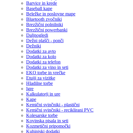
Barvice in krede
Baseball kape
Beležke in poslovne mape
Bluetooth zvočniki
Brezžični polnilniki
Brezžični powerbanki
Daljnogledi
Dežni plašči - ponči
Dežniki
Dodatki za avto
Dodatki za kolo
Dodatki za telefon
Dodatki za vino in seti
EKO torbe in vrečke
Etuiji za vizitke
Hladilne torbe
Igre
Kalkulatorji in ure
Kape
Kemični svinčniki - plastični
Kemični svinčniki - reciklirani PVC
Kolesarske torbe
Kovinska pisala in seti
Kozmetični pripomočki
Kuhinjski dodatki