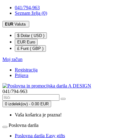
041/794-963
Seznam želja (0)
EUR
Valuta
$ Dolar ( USD )
EUR Euro
£ Funt ( GBP )
Moj račun
Registracija
Prijava
041/794-963
0 izdelek(ov) - 0.00 EUR
Vaša košarica je prazna!
Poslovna darila
Poslovna darila Easy gifts