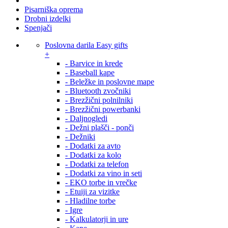
Pisarniška oprema
Drobni izdelki
Spenjači
Poslovna darila Easy gifts
+
- Barvice in krede
- Baseball kape
- Beležke in poslovne mape
- Bluetooth zvočniki
- Brezžični polnilniki
- Brezžični powerbanki
- Daljnogledi
- Dežni plašči - ponči
- Dežniki
- Dodatki za avto
- Dodatki za kolo
- Dodatki za telefon
- Dodatki za vino in seti
- EKO torbe in vrečke
- Etuiji za vizitke
- Hladilne torbe
- Igre
- Kalkulatorji in ure