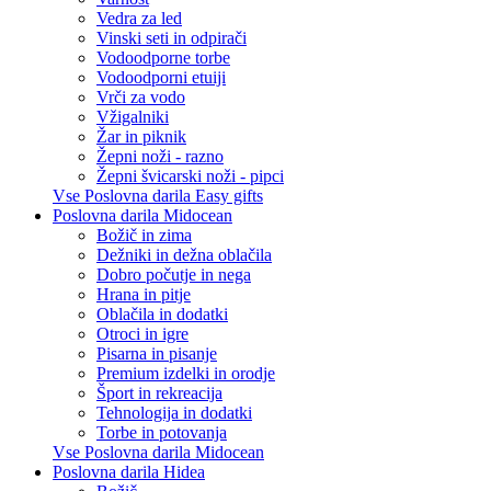
Vedra za led
Vinski seti in odpirači
Vodoodporne torbe
Vodoodporni etuiji
Vrči za vodo
Vžigalniki
Žar in piknik
Žepni noži - razno
Žepni švicarski noži - pipci
Vse Poslovna darila Easy gifts
Poslovna darila Midocean
Božič in zima
Dežniki in dežna oblačila
Dobro počutje in nega
Hrana in pitje
Oblačila in dodatki
Otroci in igre
Pisarna in pisanje
Premium izdelki in orodje
Šport in rekreacija
Tehnologija in dodatki
Torbe in potovanja
Vse Poslovna darila Midocean
Poslovna darila Hidea