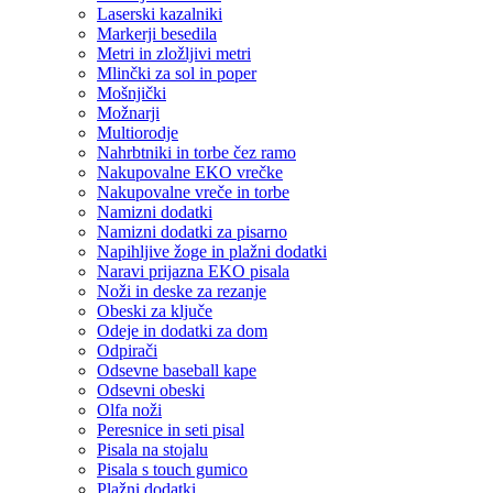
Laserski kazalniki
Markerji besedila
Metri in zložljivi metri
Mlinčki za sol in poper
Mošnjički
Možnarji
Multiorodje
Nahrbtniki in torbe čez ramo
Nakupovalne EKO vrečke
Nakupovalne vreče in torbe
Namizni dodatki
Namizni dodatki za pisarno
Napihljive žoge in plažni dodatki
Naravi prijazna EKO pisala
Noži in deske za rezanje
Obeski za ključe
Odeje in dodatki za dom
Odpirači
Odsevne baseball kape
Odsevni obeski
Olfa noži
Peresnice in seti pisal
Pisala na stojalu
Pisala s touch gumico
Plažni dodatki