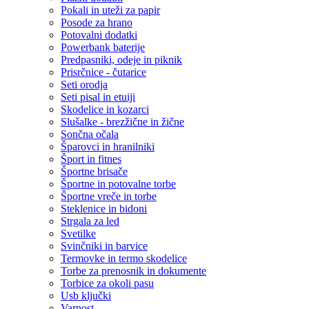
Pokali in uteži za papir
Posode za hrano
Potovalni dodatki
Powerbank baterije
Predpasniki, odeje in piknik
Prisrčnice - čutarice
Seti orodja
Seti pisal in etuiji
Skodelice in kozarci
Slušalke - brezžične in žične
Sončna očala
Šparovci in hranilniki
Šport in fitnes
Športne brisače
Športne in potovalne torbe
Športne vreče in torbe
Steklenice in bidoni
Strgala za led
Svetilke
Svinčniki in barvice
Termovke in termo skodelice
Torbe za prenosnik in dokumente
Torbice za okoli pasu
Usb ključki
Varnost