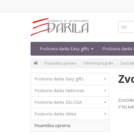
Poslovna darila Easy gifts
Poslovna daril
Pisarniška oprema
Tehnični program
Zvočnik
Zv
Poslovna darila Easy gifts
+
Poslovna darila Midocean
+
Zvočniki
Poslovna darila ZALOGA
+
V tej ka
Poslovna darila Hidea
+
Pisarniška oprema
-