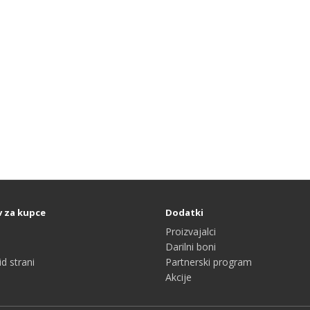
v za kupce
Dodatki
Proizvajalci
Darilni boni
d strani
Partnerski program
Akcije