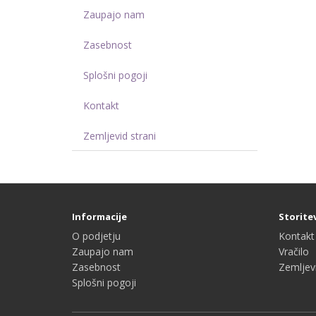
Zaupajo nam
Zasebnost
Splošni pogoji
Kontakt
Zemljevid strani
Informacije
Storite
O podjetju
Kontakt
Zaupajo nam
Vračilo
Zasebnost
Zemljevi
Splošni pogoji