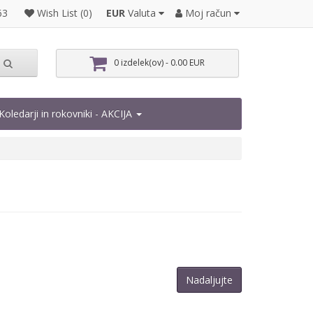
EUR
Valuta
Moj račun
63
Wish List (0)
0 izdelek(ov) - 0.00 EUR
Koledarji in rokovniki - AKCIJA
Nadaljujte