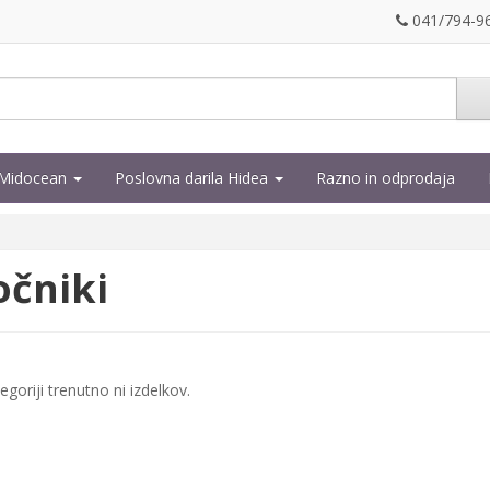
041/794-9
a Midocean
Poslovna darila Hidea
Razno in odprodaja
i
očniki
tegoriji trenutno ni izdelkov.