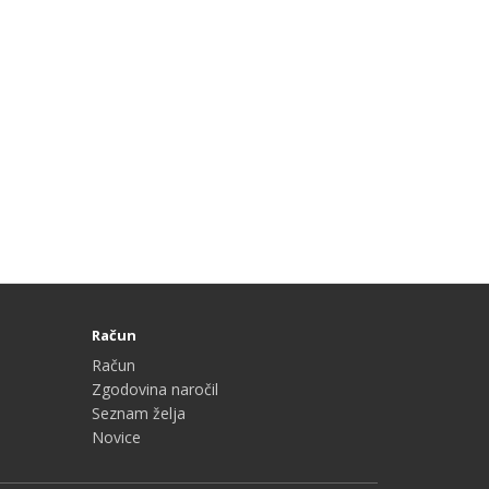
Račun
Račun
Zgodovina naročil
Seznam želja
Novice