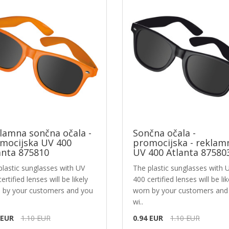
lamna sončna očala -
Sončna očala -
mocijska UV 400
promocijska - reklam
anta 875810
UV 400 Atlanta 87580
plastic sunglasses with UV
The plastic sunglasses with 
ertified lenses will be likely
400 certified lenses will be lik
 by your customers and you
worn by your customers and
wi..
 EUR
1.10 EUR
0.94 EUR
1.10 EUR