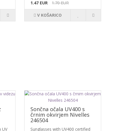
1.47 EUR
1.70 EUR
V KOŠARICO
z
Sončna očala UV400 s
črnim okvirjem Nivelles
246504
h UV
Sunglasses with UV400 certified