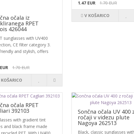
1.47 EUR
1.70 EUR
V KOŠARICO
čna očala iz
ikliranega RPET
nois 426044
T sunglasses with UV400
ction, CE filter category 3.
riendly and stylish, offers
.
 EUR
1.70 EUR
 KOŠARICO
čna očala RPET
liari 392103
Sončna očala UV 400 
ročaji v videzu plute
asses with gradient tint
Nagoya 262513
es and black frame made
Black, classic sunglasses wit
 recycled PET. With UV400