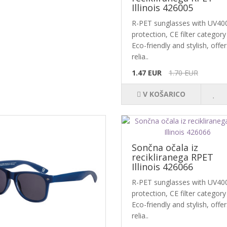
Illinois 426005
R-PET sunglasses with UV40
protection, CE filter category
Eco-friendly and stylish, offer
relia..
1.47 EUR
1.70 EUR
V KOŠARICO
Sončna očala iz
recikliranega RPET
Illinois 426066
R-PET sunglasses with UV40
protection, CE filter category
Eco-friendly and stylish, offer
relia..