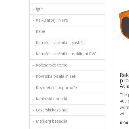
- Igre
- Kalkulatorji in ure
- Kape
- Kemični svinčniki - plastični
- Kemični svinčniki - reciklirani PVC
- Kolesarske torbe
Rek
- Kovinska pisala in seti
pro
Atl
- Kozmetični pripomočki
The 
- Kuhinjski dodatki
400 c
worn
- Laserski kazalniki
wi..
- Markerji besedila
0.94