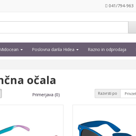
041/794-963
a Midocean
Poslovna darila Hidea
Razno in odprodaja
nčna očala
Razvrsti po
Primerjava (0)