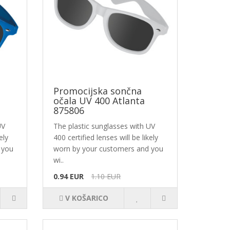
Promocijska sončna
očala UV 400 Atlanta
875806
UV
The plastic sunglasses with UV
ely
400 certified lenses will be likely
 you
worn by your customers and you
wi..
0.94 EUR
1.10 EUR
V KOŠARICO