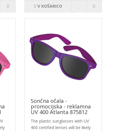
V KOŠARICO
Sončna očala -
na
promocijska - reklamna
1
UV 400 Atlanta 875812
UV
The plastic sunglasses with UV
ely
400 certified lenses will be likely