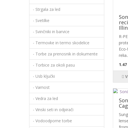
- Strgala za led
Son
- Svetilke
rec
Illi
- Svinčniki in barvice
R-PE
- Termovke in termo skodelice
prote
Eco-f
- Torbe za prenosnik in dokumente
relia.
1.47
- Torbice za okoli pasu
- Usb ključki
V
- Varnost
- Vedra za led
Son
Cag
- Vinski seti in odpirači
Sungl
- Vodoodporne torbe
lens
from