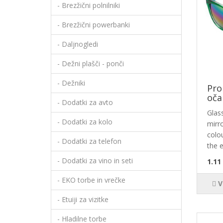
- Brezžični polnilniki
- Brezžični powerbanki
- Daljnogledi
- Dežni plašči - ponči
- Dežniki
Pro
oča
- Dodatki za avto
Glas
- Dodatki za kolo
mirro
colou
- Dodatki za telefon
the e
- Dodatki za vino in seti
1.11
- EKO torbe in vrečke
V
- Etuiji za vizitke
- Hladilne torbe