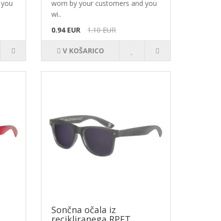
 you
worn by your customers and you
wi..
0.94 EUR
1.10 EUR
V KOŠARICO
Sončna očala iz
recikliranega RPET