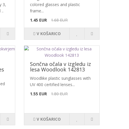
y 3,
colored glasses and plastic
..
frame...
1.45 EUR
1.68 EUR
V KOŠARICO
Sončna očala v izgledu iz
es
lesa Woodlook 142813
Woodlike plastic sunglasses with
ied
UV 400 certified lenses...
1.55 EUR
1.80 EUR
V KOŠARICO