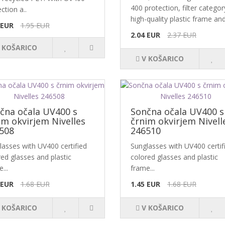
400 protection, filter categor
ction a..
high-quality plastic frame and 
 EUR
1.95 EUR
2.04 EUR
2.37 EUR
 KOŠARICO
V KOŠARICO
čna očala UV400 s
Sončna očala UV400 s
im okvirjem Nivelles
črnim okvirjem Nivell
508
246510
lasses with UV400 certified
Sunglasses with UV400 certif
ed glasses and plastic
colored glasses and plastic
...
frame...
 EUR
1.68 EUR
1.45 EUR
1.68 EUR
 KOŠARICO
V KOŠARICO