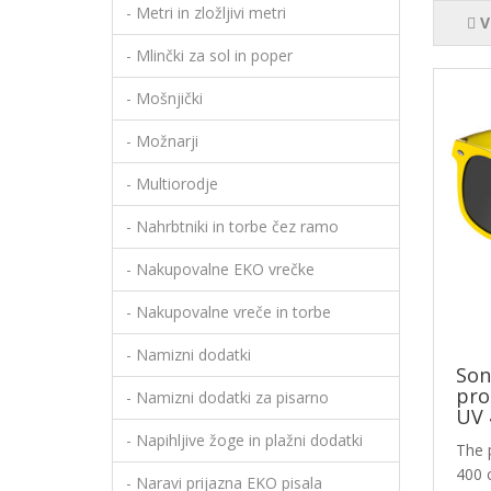
- Metri in zložljivi metri
V
- Mlinčki za sol in poper
- Mošnjički
- Možnarji
- Multiorodje
- Nahrbtniki in torbe čez ramo
- Nakupovalne EKO vrečke
- Nakupovalne vreče in torbe
- Namizni dodatki
Son
pro
- Namizni dodatki za pisarno
UV 
- Napihljive žoge in plažni dodatki
The 
400 c
- Naravi prijazna EKO pisala