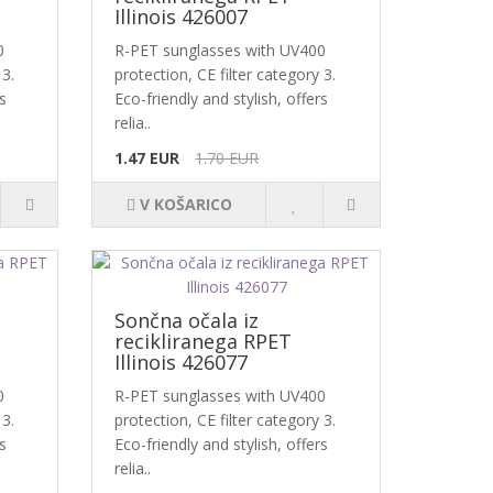
Illinois 426007
0
R-PET sunglasses with UV400
 3.
protection, CE filter category 3.
s
Eco-friendly and stylish, offers
relia..
1.47 EUR
1.70 EUR
V KOŠARICO
Sončna očala iz
recikliranega RPET
Illinois 426077
0
R-PET sunglasses with UV400
 3.
protection, CE filter category 3.
s
Eco-friendly and stylish, offers
relia..