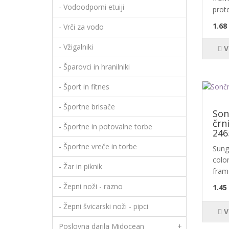
- Vodoodporni etuiji
prote
1.68
- Vrči za vodo
- Vžigalniki
V
- Šparovci in hranilniki
- Šport in fitnes
- Športne brisače
Son
črn
- Športne in potovalne torbe
246
- Športne vreče in torbe
Sung
color
- Žar in piknik
frame
- Žepni noži - razno
1.45
- Žepni švicarski noži - pipci
V
Poslovna darila Midocean
+