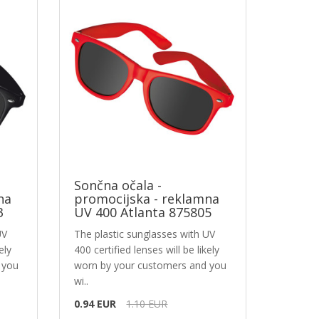
Sončna očala -
na
promocijska - reklamna
3
UV 400 Atlanta 875805
UV
The plastic sunglasses with UV
ely
400 certified lenses will be likely
 you
worn by your customers and you
wi..
0.94 EUR
1.10 EUR