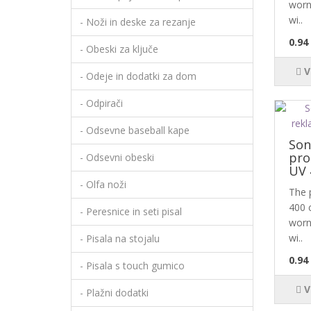
worn
wi..
- Noži in deske za rezanje
0.94
- Obeski za ključe
V
- Odeje in dodatki za dom
- Odpirači
- Odsevne baseball kape
Son
pro
- Odsevni obeski
UV 
- Olfa noži
The 
400 c
- Peresnice in seti pisal
worn
wi..
- Pisala na stojalu
0.94
- Pisala s touch gumico
V
- Plažni dodatki