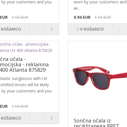
 by your customers and you
worn by your customers and
wi..
 EUR
1.10 EUR
0.94 EUR
1.10 EUR
 KOŠARICO
V KOŠARICO
čna očala -
mocijska - reklamna
400 Atlanta 875829
plastic sunglasses with UV
ertified lenses will be likely
 by your customers and you
 EUR
1.10 EUR
 KOŠARICO
Sončna očala iz
recikliranega RPET