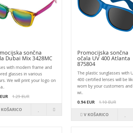
mocijska sončna
Promocijska sončna
la Dubai Mix 3428MC
očala UV 400 Atlanta
875804
ses with modern frame and
The plastic sunglasses with 
red glasses in various
400 certified lenses will be lik
rs. We will print your logo on
worn by your customers and
a..
wi..
 EUR
1.29 EUR
0.94 EUR
1.10 EUR
 KOŠARICO
V KOŠARICO