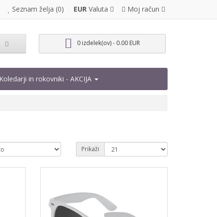
EUR
Valuta
Moj račun
Seznam želja (0)
0 izdelek(ov) - 0.00 EUR
Koledarji in rokovniki - AKCIJA
Prikaži