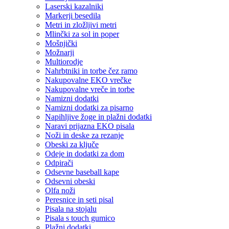
Laserski kazalniki
Markerji besedila
Metri in zložljivi metri
Mlinčki za sol in poper
Mošnjički
Možnarji
Multiorodje
Nahrbtniki in torbe čez ramo
Nakupovalne EKO vrečke
Nakupovalne vreče in torbe
Namizni dodatki
Namizni dodatki za pisarno
Napihljive žoge in plažni dodatki
Naravi prijazna EKO pisala
Noži in deske za rezanje
Obeski za ključe
Odeje in dodatki za dom
Odpirači
Odsevne baseball kape
Odsevni obeski
Olfa noži
Peresnice in seti pisal
Pisala na stojalu
Pisala s touch gumico
Plažni dodatki