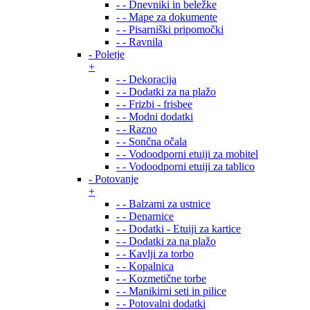
- - Dnevniki in beležke
- - Mape za dokumente
- - Pisarniški pripomočki
- - Ravnila
- Poletje
+
- - Dekoracija
- - Dodatki za na plažo
- - Frizbi - frisbee
- - Modni dodatki
- - Razno
- - Sončna očala
- - Vodoodporni etuiji za mobitel
- - Vodoodporni etuiji za tablico
- Potovanje
+
- - Balzami za ustnice
- - Denarnice
- - Dodatki - Etuiji za kartice
- - Dodatki za na plažo
- - Kavlji za torbo
- - Kopalnica
- - Kozmetične torbe
- - Manikirni seti in pilice
- - Potovalni dodatki