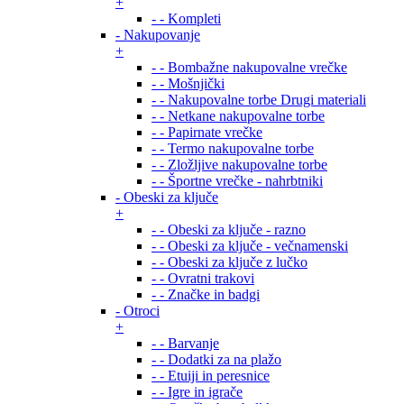
+
- - Kompleti
- Nakupovanje
+
- - Bombažne nakupovalne vrečke
- - Mošnjički
- - Nakupovalne torbe Drugi materiali
- - Netkane nakupovalne torbe
- - Papirnate vrečke
- - Termo nakupovalne torbe
- - Zložljive nakupovalne torbe
- - Športne vrečke - nahrbtniki
- Obeski za ključe
+
- - Obeski za ključe - razno
- - Obeski za ključe - večnamenski
- - Obeski za ključe z lučko
- - Ovratni trakovi
- - Značke in badgi
- Otroci
+
- - Barvanje
- - Dodatki za na plažo
- - Etuiji in peresnice
- - Igre in igrače