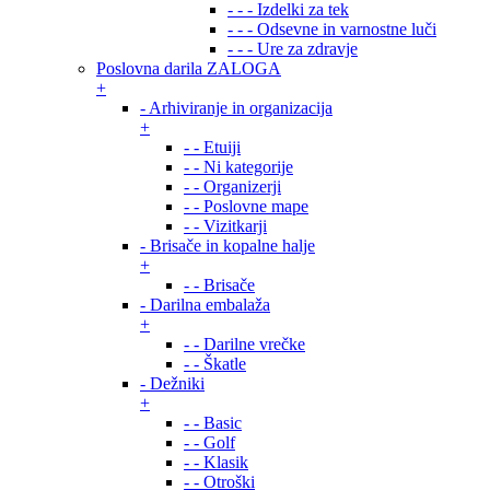
- - - Izdelki za tek
- - - Odsevne in varnostne luči
- - - Ure za zdravje
Poslovna darila ZALOGA
+
- Arhiviranje in organizacija
+
- - Etuiji
- - Ni kategorije
- - Organizerji
- - Poslovne mape
- - Vizitkarji
- Brisače in kopalne halje
+
- - Brisače
- Darilna embalaža
+
- - Darilne vrečke
- - Škatle
- Dežniki
+
- - Basic
- - Golf
- - Klasik
- - Otroški