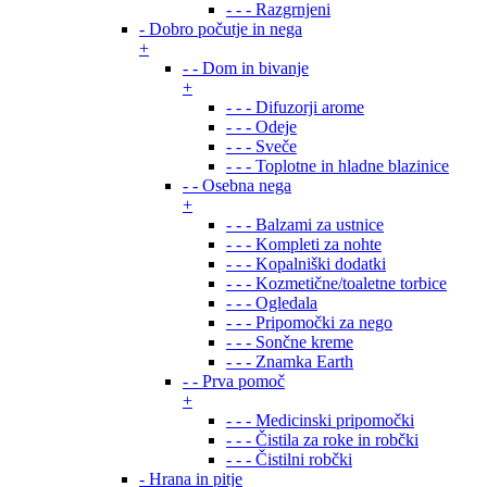
- - - Razgrnjeni
- Dobro počutje in nega
+
- - Dom in bivanje
+
- - - Difuzorji arome
- - - Odeje
- - - Sveče
- - - Toplotne in hladne blazinice
- - Osebna nega
+
- - - Balzami za ustnice
- - - Kompleti za nohte
- - - Kopalniški dodatki
- - - Kozmetične/toaletne torbice
- - - Ogledala
- - - Pripomočki za nego
- - - Sončne kreme
- - - Znamka Earth
- - Prva pomoč
+
- - - Medicinski pripomočki
- - - Čistila za roke in robčki
- - - Čistilni robčki
- Hrana in pitje