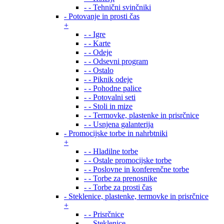
- - Tehnični svinčniki
- Potovanje in prosti čas
+
- - Igre
- - Karte
- - Odeje
- - Odsevni program
- - Ostalo
- - Piknik odeje
- - Pohodne palice
- - Potovalni seti
- - Stoli in mize
- - Termovke, plastenke in prisrčnice
- - Usnjena galanterija
- Promocijske torbe in nahrbtniki
+
- - Hladilne torbe
- - Ostale promocijske torbe
- - Poslovne in konferenčne torbe
- - Torbe za prenosnike
- - Torbe za prosti čas
- Steklenice, plastenke, termovke in prisrčnice
+
- - Prisrčnice
- - Steklenice