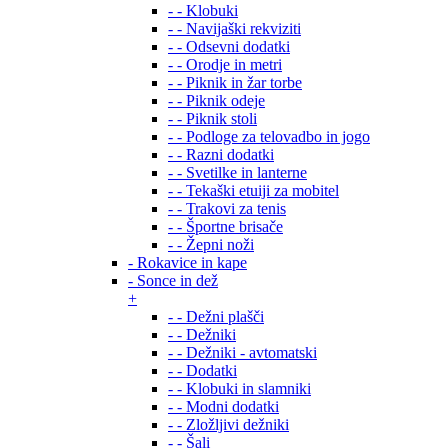
- - Klobuki
- - Navijaški rekviziti
- - Odsevni dodatki
- - Orodje in metri
- - Piknik in žar torbe
- - Piknik odeje
- - Piknik stoli
- - Podloge za telovadbo in jogo
- - Razni dodatki
- - Svetilke in lanterne
- - Tekaški etuiji za mobitel
- - Trakovi za tenis
- - Športne brisače
- - Žepni noži
- Rokavice in kape
- Sonce in dež
+
- - Dežni plašči
- - Dežniki
- - Dežniki - avtomatski
- - Dodatki
- - Klobuki in slamniki
- - Modni dodatki
- - Zložljivi dežniki
- - Šali