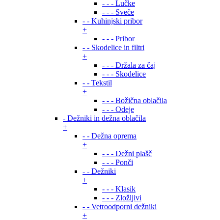
- - - Lučke
- - - Sveče
- - Kuhinjski pribor
+
- - - Pribor
- - Skodelice in filtri
+
- - - Držala za čaj
- - - Skodelice
- - Tekstil
+
- - - Božična oblačila
- - - Odeje
- Dežniki in dežna oblačila
+
- - Dežna oprema
+
- - - Dežni plašč
- - - Ponči
- - Dežniki
+
- - - Klasik
- - - Zložljivi
- - Vetroodporni dežniki
+