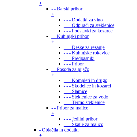
+
- - Barski pribor
+
- - - Dodatki za vino
- - - Odpirači za steklenice
- - - Podstavki za kozarce
- - Kuhinjski pribor
+
- - - Deske za rezanje
- - - Kuhinjske rokavice
- - - Predpasniki
- - - Pribor
- - Posoda za pijačo
+
- - - Kompleti in drugo
- - - Skodelice in kozarci
- - - Slamice
- - - Steklenice za vodo
- - - Termo steklenice
- - Pribor za malico
+
- - - Jedilni pribor
- - - Škatle za malico
- Oblačila in dodatki
+