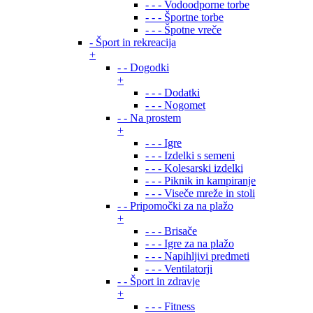
- - - Vodoodporne torbe
- - - Športne torbe
- - - Špotne vreče
- Šport in rekreacija
+
- - Dogodki
+
- - - Dodatki
- - - Nogomet
- - Na prostem
+
- - - Igre
- - - Izdelki s semeni
- - - Kolesarski izdelki
- - - Piknik in kampiranje
- - - Viseče mreže in stoli
- - Pripomočki za na plažo
+
- - - Brisače
- - - Igre za na plažo
- - - Napihljivi predmeti
- - - Ventilatorji
- - Šport in zdravje
+
- - - Fitness