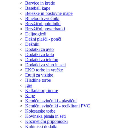
Barvice in krede
Baseball kape
Beležke in poslovne mape
Bluetooth zvočniki
Brezžični polnilniki
Brezžični powerbanki
Daljnogledi
Dežni plašči - ponči
Dežniki
Dodatki za avto
Dodatki za kolo
Dodatki za telefon
Dodatki za vino in seti
EKO torbe in vrečke
Etuiji za vizitke
Hladilne torbe
Igre
Kalkulatorji in ure
Kape
Kemični svinčniki - plastični
Kemični svinčniki - reciklirani PVC
Kolesarske torbe
Kovinska pisala in seti
Kozmetični pripomočki
Kuhinjski dodatki