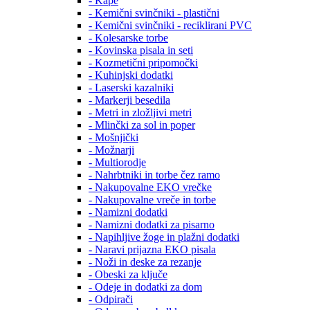
- Kape
- Kemični svinčniki - plastični
- Kemični svinčniki - reciklirani PVC
- Kolesarske torbe
- Kovinska pisala in seti
- Kozmetični pripomočki
- Kuhinjski dodatki
- Laserski kazalniki
- Markerji besedila
- Metri in zložljivi metri
- Mlinčki za sol in poper
- Mošnjički
- Možnarji
- Multiorodje
- Nahrbtniki in torbe čez ramo
- Nakupovalne EKO vrečke
- Nakupovalne vreče in torbe
- Namizni dodatki
- Namizni dodatki za pisarno
- Napihljive žoge in plažni dodatki
- Naravi prijazna EKO pisala
- Noži in deske za rezanje
- Obeski za ključe
- Odeje in dodatki za dom
- Odpirači