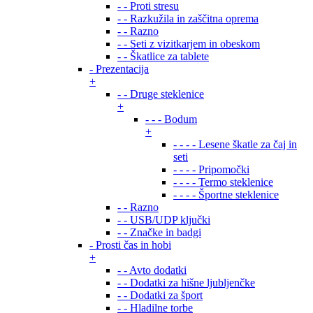
- - Proti stresu
- - Razkužila in zaščitna oprema
- - Razno
- - Seti z vizitkarjem in obeskom
- - Škatlice za tablete
- Prezentacija
+
- - Druge steklenice
+
- - - Bodum
+
- - - - Lesene škatle za čaj in
seti
- - - - Pripomočki
- - - - Termo steklenice
- - - - Športne steklenice
- - Razno
- - USB/UDP ključki
- - Značke in badgi
- Prosti čas in hobi
+
- - Avto dodatki
- - Dodatki za hišne ljubljenčke
- - Dodatki za šport
- - Hladilne torbe