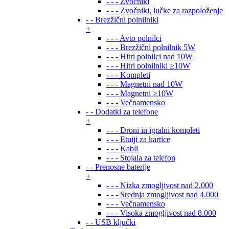
- - - Zvočniki
- - - Zvočniki, lučke za razpoloženje
- - Brezžični polnilniki
+
- - - Avto polnilci
- - - Brezžični polnilnik 5W
- - - Hitri polnilci nad 10W
- - - Hitri polnilniki ≥10W
- - - Kompleti
- - - Magnetni nad 10W
- - - Magnetni ≥10W
- - - Večnamensko
- - Dodatki za telefone
+
- - - Droni in igralni kompleti
- - - Etuiji za kartice
- - - Kabli
- - - Stojala za telefon
- - Prenosne baterije
+
- - - Nizka zmogljivost nad 2.000
- - - Srednja zmogljivost nad 4.000
- - - Večnamensko
- - - Visoka zmogljivost nad 8.000
- - USB ključki