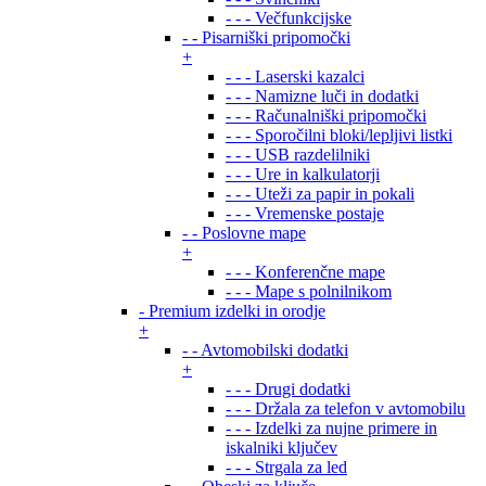
- - - Večfunkcijske
- - Pisarniški pripomočki
+
- - - Laserski kazalci
- - - Namizne luči in dodatki
- - - Računalniški pripomočki
- - - Sporočilni bloki/lepljivi listki
- - - USB razdelilniki
- - - Ure in kalkulatorji
- - - Uteži za papir in pokali
- - - Vremenske postaje
- - Poslovne mape
+
- - - Konferenčne mape
- - - Mape s polnilnikom
- Premium izdelki in orodje
+
- - Avtomobilski dodatki
+
- - - Drugi dodatki
- - - Držala za telefon v avtomobilu
- - - Izdelki za nujne primere in
iskalniki ključev
- - - Strgala za led