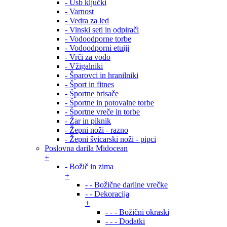
- Usb ključki
- Varnost
- Vedra za led
- Vinski seti in odpirači
- Vodoodporne torbe
- Vodoodporni etuiji
- Vrči za vodo
- Vžigalniki
- Šparovci in hranilniki
- Šport in fitnes
- Športne brisače
- Športne in potovalne torbe
- Športne vreče in torbe
- Žar in piknik
- Žepni noži - razno
- Žepni švicarski noži - pipci
Poslovna darila Midocean
+
- Božič in zima
+
- - Božične darilne vrečke
- - Dekoracija
+
- - - Božični okraski
- - - Dodatki