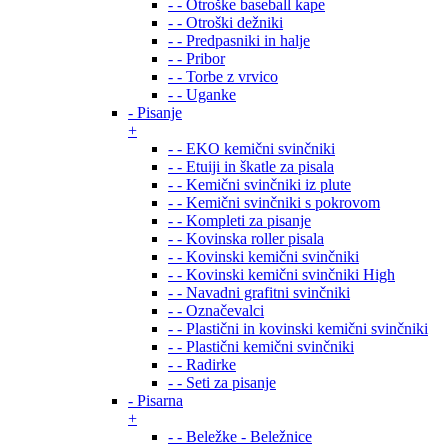
- - Otroške baseball kape
- - Otroški dežniki
- - Predpasniki in halje
- - Pribor
- - Torbe z vrvico
- - Uganke
- Pisanje
+
- - EKO kemični svinčniki
- - Etuiji in škatle za pisala
- - Kemični svinčniki iz plute
- - Kemični svinčniki s pokrovom
- - Kompleti za pisanje
- - Kovinska roller pisala
- - Kovinski kemični svinčniki
- - Kovinski kemični svinčniki High
- - Navadni grafitni svinčniki
- - Označevalci
- - Plastični in kovinski kemični svinčniki
- - Plastični kemični svinčniki
- - Radirke
- - Seti za pisanje
- Pisarna
+
- - Beležke - Beležnice