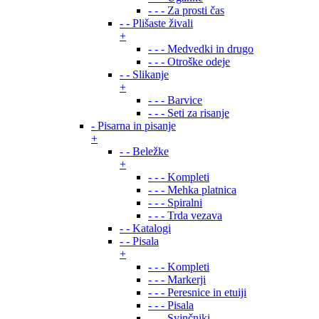
- - - Za prosti čas
- - Plišaste živali
+
- - - Medvedki in drugo
- - - Otroške odeje
- - Slikanje
+
- - - Barvice
- - - Seti za risanje
- Pisarna in pisanje
+
- - Beležke
+
- - - Kompleti
- - - Mehka platnica
- - - Spiralni
- - - Trda vezava
- - Katalogi
- - Pisala
+
- - - Kompleti
- - - Markerji
- - - Peresnice in etuiji
- - - Pisala
- - - Svinčniki