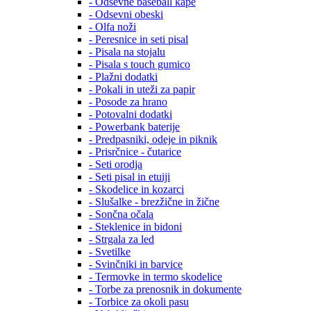
- Odsevne baseball kape
- Odsevni obeski
- Olfa noži
- Peresnice in seti pisal
- Pisala na stojalu
- Pisala s touch gumico
- Plažni dodatki
- Pokali in uteži za papir
- Posode za hrano
- Potovalni dodatki
- Powerbank baterije
- Predpasniki, odeje in piknik
- Prisrčnice - čutarice
- Seti orodja
- Seti pisal in etuiji
- Skodelice in kozarci
- Slušalke - brezžične in žične
- Sončna očala
- Steklenice in bidoni
- Strgala za led
- Svetilke
- Svinčniki in barvice
- Termovke in termo skodelice
- Torbe za prenosnik in dokumente
- Torbice za okoli pasu