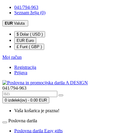
041/794-963
Seznam želja (0)
EUR
Valuta
$ Dolar ( USD )
EUR Euro
£ Funt ( GBP )
Moj račun
Registracija
Prijava
041/794-963
0 izdelek(ov) - 0.00 EUR
Vaša košarica je prazna!
Poslovna darila
Poslovna darila Easy gifts