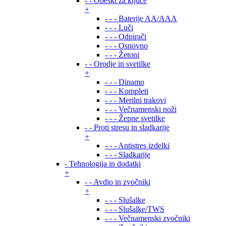
- - Obeski za ključe
+
- - - Baterije AA/AAA
- - - Luči
- - - Odpirači
- - - Osnovno
- - - Žetoni
- - Orodje in svetilke
+
- - - Dinamo
- - - Kompleti
- - - Merilni trakovi
- - - Večnamenski noži
- - - Žepne svetilke
- - Proti stresu in sladkarije
+
- - - Antistres izdelki
- - - Sladkarije
- Tehnologija in dodatki
+
- - Avdio in zvočniki
+
- - - Slušalke
- - - Slušalke/TWS
- - - Večnamenski zvočniki