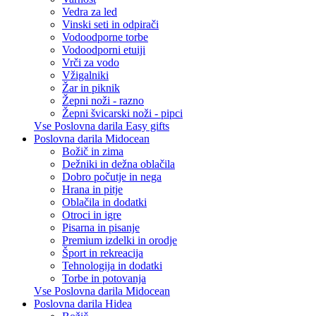
Vedra za led
Vinski seti in odpirači
Vodoodporne torbe
Vodoodporni etuiji
Vrči za vodo
Vžigalniki
Žar in piknik
Žepni noži - razno
Žepni švicarski noži - pipci
Vse Poslovna darila Easy gifts
Poslovna darila Midocean
Božič in zima
Dežniki in dežna oblačila
Dobro počutje in nega
Hrana in pitje
Oblačila in dodatki
Otroci in igre
Pisarna in pisanje
Premium izdelki in orodje
Šport in rekreacija
Tehnologija in dodatki
Torbe in potovanja
Vse Poslovna darila Midocean
Poslovna darila Hidea