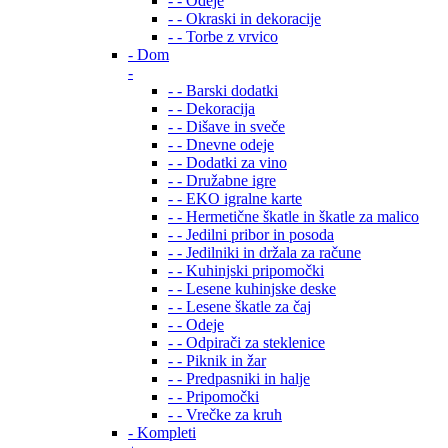
- - Odeje
- - Okraski in dekoracije
- - Torbe z vrvico
- Dom
-
- - Barski dodatki
- - Dekoracija
- - Dišave in sveče
- - Dnevne odeje
- - Dodatki za vino
- - Družabne igre
- - EKO igralne karte
- - Hermetične škatle in škatle za malico
- - Jedilni pribor in posoda
- - Jedilniki in držala za račune
- - Kuhinjski pripomočki
- - Lesene kuhinjske deske
- - Lesene škatle za čaj
- - Odeje
- - Odpirači za steklenice
- - Piknik in žar
- - Predpasniki in halje
- - Pripomočki
- - Vrečke za kruh
- Kompleti