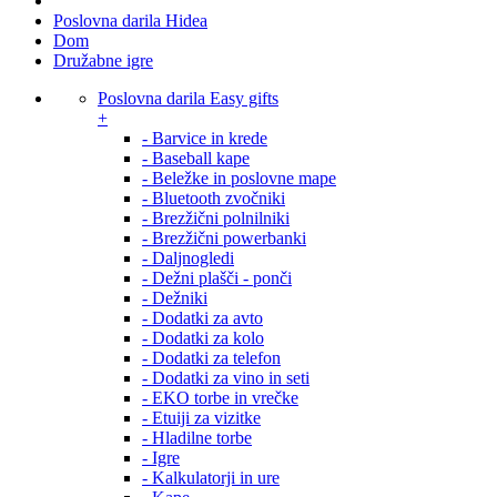
Poslovna darila Hidea
Dom
Družabne igre
Poslovna darila Easy gifts
+
- Barvice in krede
- Baseball kape
- Beležke in poslovne mape
- Bluetooth zvočniki
- Brezžični polnilniki
- Brezžični powerbanki
- Daljnogledi
- Dežni plašči - ponči
- Dežniki
- Dodatki za avto
- Dodatki za kolo
- Dodatki za telefon
- Dodatki za vino in seti
- EKO torbe in vrečke
- Etuiji za vizitke
- Hladilne torbe
- Igre
- Kalkulatorji in ure