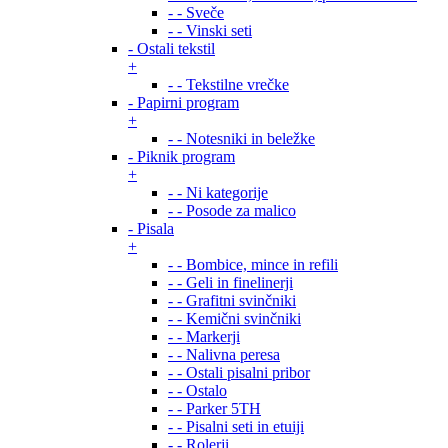
- - Sveče
- - Vinski seti
- Ostali tekstil
+
- - Tekstilne vrečke
- Papirni program
+
- - Notesniki in beležke
- Piknik program
+
- - Ni kategorije
- - Posode za malico
- Pisala
+
- - Bombice, mince in refili
- - Geli in finelinerji
- - Grafitni svinčniki
- - Kemični svinčniki
- - Markerji
- - Nalivna peresa
- - Ostali pisalni pribor
- - Ostalo
- - Parker 5TH
- - Pisalni seti in etuiji
- - Rolerji