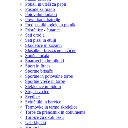
Pokali in uteži za papir
Posode za hrano
Potovalni dodatki
Powerbank baterije
Predpasniki, odeje in piknik
Prisrčnice - čutarice
Seti orodja
Seti pisal in etuiji
Skodelice in kozarci
Slušalke - brezžične in žične
Sončna očala
Šparovci in hranilniki
Šport in fitnes
Športne brisače
Športne in potovalne torbe
Športne vreče in torbe
Steklenice in bidoni
Strgala za led
Svetilke
Svinčniki in barvice
Termovke in termo skodelice
Torbe za prenosnik in dokumente
Torbice za okoli pasu
Usb ključki
Varnost