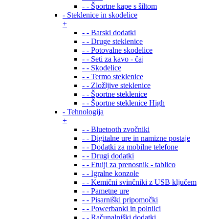
- - Športne kape s šiltom
- Steklenice in skodelice
+
- - Barski dodatki
- - Druge steklenice
- - Potovalne skodelice
- - Seti za kavo - čaj
- - Skodelice
- - Termo steklenice
- - Zložljive steklenice
- - Športne steklenice
- - Športne steklenice High
- Tehnologija
+
- - Bluetooth zvočniki
- - Digitalne ure in namizne postaje
- - Dodatki za mobilne telefone
- - Drugi dodatki
- - Etuiji za prenosnik - tablico
- - Igralne konzole
- - Kemični svinčniki z USB ključem
- - Pametne ure
- - Pisarniški pripomočki
- - Powerbanki in polnilci
- - Računalniški dodatki