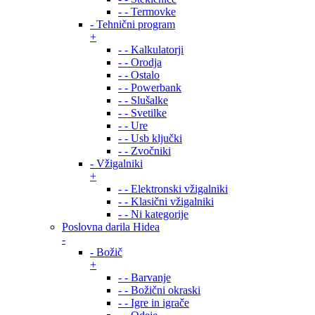
- - Termovke
- Tehnični program
+
- - Kalkulatorji
- - Orodja
- - Ostalo
- - Powerbank
- - Slušalke
- - Svetilke
- - Ure
- - Usb ključki
- - Zvočniki
- Vžigalniki
+
- - Elektronski vžigalniki
- - Klasični vžigalniki
- - Ni kategorije
Poslovna darila Hidea
-
- Božič
+
- - Barvanje
- - Božični okraski
- - Igre in igrače