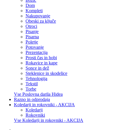
Božič
Dom
Kompleti
Nakupovanje
Obeski za ključe
Otroci
Pisanje
Pisarna
Poletje
Potovanje
Prezentacija
Prosti čas in hobi
Rokavice in kape
Sonce in dež
Steklenice in skodelice
Tehnologija
Tekstil
Torbe
Vse Poslovna darila Hidea
Razno in odprodaja
Koledarji in rokovniki - AKCIJA
Koledarji
Rokovniki
Vse Koledarji in rokovniki - AKCIJA