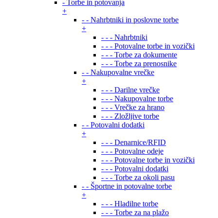
- Torbe in potovanja
+
- - Nahrbtniki in poslovne torbe
+
- - - Nahrbtniki
- - - Potovalne torbe in vozički
- - - Torbe za dokumente
- - - Torbe za prenosnike
- - Nakupovalne vrečke
+
- - - Darilne vrečke
- - - Nakupovalne torbe
- - - Vrečke za hrano
- - - Zložljive torbe
- - Potovalni dodatki
+
- - - Denarnice/RFID
- - - Potovalne odeje
- - - Potovalne torbe in vozički
- - - Potovalni dodatki
- - - Torbe za okoli pasu
- - Športne in potovalne torbe
+
- - - Hladilne torbe
- - - Torbe za na plažo