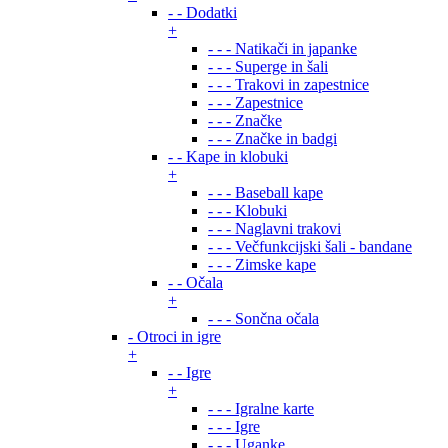
- - Dodatki
+
- - - Natikači in japanke
- - - Superge in šali
- - - Trakovi in zapestnice
- - - Zapestnice
- - - Značke
- - - Značke in badgi
- - Kape in klobuki
+
- - - Baseball kape
- - - Klobuki
- - - Naglavni trakovi
- - - Večfunkcijski šali - bandane
- - - Zimske kape
- - Očala
+
- - - Sončna očala
- Otroci in igre
+
- - Igre
+
- - - Igralne karte
- - - Igre
- - - Uganke