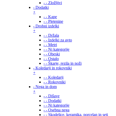
- - Zložljivi
- Dodatki
+
- - Kape
- - Pletenine
- Drobni izdelki
+
- - Držala
- - Izdelki za avto
- - Metri
- - Ni kategorije
- - Obeski
- - Ostalo
- - Škarje, rezila in noži
- Koledarji in rokovniki
+
- - Koledarji
- - Rokovniki
- Nega in dom
+
- - Dišave
- - Dodatki
- - Ni kategorije
- - Osebna nega
- - Skodelice, keramika, porcelan in seti