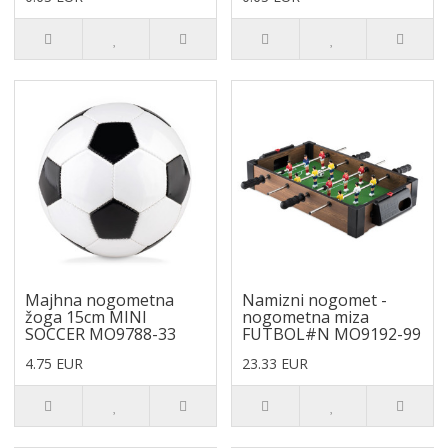
Majhna nogometna
Namizni nogomet -
žoga 15cm MINI
nogometna miza
SOCCER MO9788-33
FUTBOL#N MO9192-99
4.75 EUR
23.33 EUR