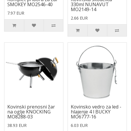
SMOKEY MO2546-40
330ml NUNAVUT
MO2149-14
7.97 EUR
2.66 EUR
Kovinski prenosni žar
Kovinsko vedro za led -
na oglje KNOCKING
hlajenje 4 l BUCKY
MO8288-03
MO6777-16
38.93 EUR
6.03 EUR