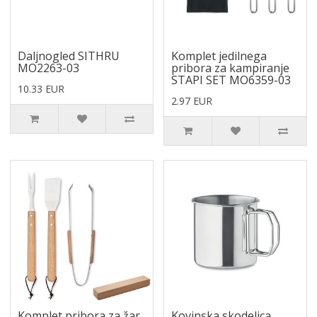
Daljnogled SITHRU
Komplet jedilnega
MO2263-03
pribora za kampiranje
STAPI SET MO6359-03
10.33 EUR
2.97 EUR
Komplet pribora za žar
Kovinska skodelica