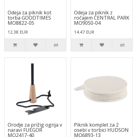
Odeja za piknik kot
Odeja za piknik z
torba GOODTIMES
ročajem CENTRAL PARK
MO8822-05
MO9050-04
12.38 EUR
14.47 EUR
Orodje za prižig ognja v
Piknik komplet za 2
naravi FUEGOR
osebi v torbici HUDSON
MO2417-40
MO6893-13