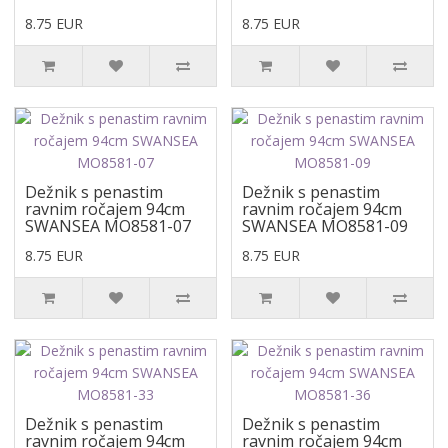
8.75 EUR
8.75 EUR
Dežnik s penastim
Dežnik s penastim
ravnim ročajem 94cm
ravnim ročajem 94cm
SWANSEA MO8581-07
SWANSEA MO8581-09
8.75 EUR
8.75 EUR
Dežnik s penastim
Dežnik s penastim
ravnim ročajem 94cm
ravnim ročajem 94cm