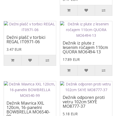
Dežni plašč v torbici
REGAL IT0971-06
Dežnik iz plute z
lesenim ročajem 110cm
3.47 EUR
QUORA MO6494-13
17.89 EUR
Dežnik odporen proti
vetru 102cm SKYE
Dežnik Mavrica XXL
MO8777-37
120cm, 16-panelni
BOWBRELLA MO6540-
5.18 EUR