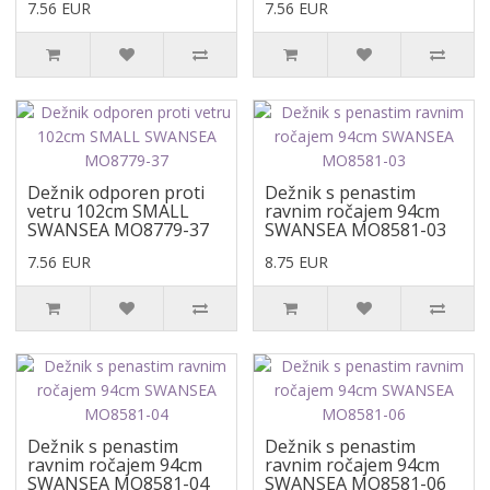
7.56 EUR
7.56 EUR
Dežnik odporen proti
Dežnik s penastim
vetru 102cm SMALL
ravnim ročajem 94cm
SWANSEA MO8779-37
SWANSEA MO8581-03
7.56 EUR
8.75 EUR
Dežnik s penastim
Dežnik s penastim
ravnim ročajem 94cm
ravnim ročajem 94cm
SWANSEA MO8581-04
SWANSEA MO8581-06