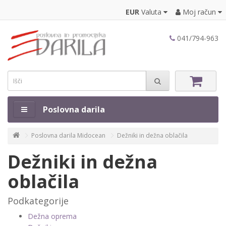
EUR
Valuta
Moj račun
041/794-963
Poslovna darila
Poslovna darila Midocean
Dežniki in dežna oblačila
Dežniki in dežna
oblačila
Podkategorije
Dežna oprema