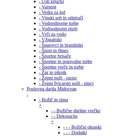
- Usb ključki
- Varnost
- Vedra za led
- Vinski seti in odpirači
- Vodoodporne torbe
- Vodoodporni etuiji
- Vrči za vodo
- Vžigalniki
- Šparovci in hranilniki
- Šport in fitnes
- Športne brisače
- Športne in potovalne torbe
- Športne vreče in torbe
- Žar in piknik
- Žepni noži - razno
- Žepni švicarski noži - pipci
Poslovna darila Midocean
-
- Božič in zima
+
- - Božične darilne vrečke
- - Dekoracija
+
- - - Božični okraski
- - - Dodatki