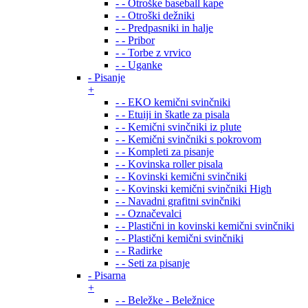
- - Otroške baseball kape
- - Otroški dežniki
- - Predpasniki in halje
- - Pribor
- - Torbe z vrvico
- - Uganke
- Pisanje
+
- - EKO kemični svinčniki
- - Etuiji in škatle za pisala
- - Kemični svinčniki iz plute
- - Kemični svinčniki s pokrovom
- - Kompleti za pisanje
- - Kovinska roller pisala
- - Kovinski kemični svinčniki
- - Kovinski kemični svinčniki High
- - Navadni grafitni svinčniki
- - Označevalci
- - Plastični in kovinski kemični svinčniki
- - Plastični kemični svinčniki
- - Radirke
- - Seti za pisanje
- Pisarna
+
- - Beležke - Beležnice