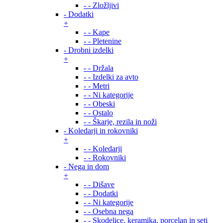
- - Zložljivi
- Dodatki
+
- - Kape
- - Pletenine
- Drobni izdelki
+
- - Držala
- - Izdelki za avto
- - Metri
- - Ni kategorije
- - Obeski
- - Ostalo
- - Škarje, rezila in noži
- Koledarji in rokovniki
+
- - Koledarji
- - Rokovniki
- Nega in dom
+
- - Dišave
- - Dodatki
- - Ni kategorije
- - Osebna nega
- - Skodelice, keramika, porcelan in seti