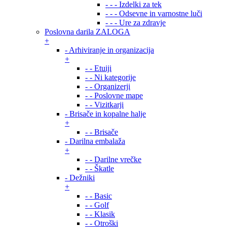
- - - Izdelki za tek
- - - Odsevne in varnostne luči
- - - Ure za zdravje
Poslovna darila ZALOGA
+
- Arhiviranje in organizacija
+
- - Etuiji
- - Ni kategorije
- - Organizerji
- - Poslovne mape
- - Vizitkarji
- Brisače in kopalne halje
+
- - Brisače
- Darilna embalaža
+
- - Darilne vrečke
- - Škatle
- Dežniki
+
- - Basic
- - Golf
- - Klasik
- - Otroški