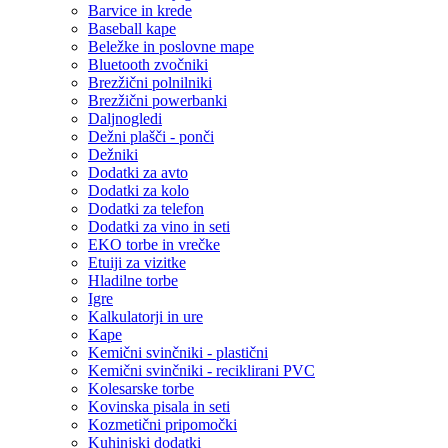
Barvice in krede
Baseball kape
Beležke in poslovne mape
Bluetooth zvočniki
Brezžični polnilniki
Brezžični powerbanki
Daljnogledi
Dežni plašči - ponči
Dežniki
Dodatki za avto
Dodatki za kolo
Dodatki za telefon
Dodatki za vino in seti
EKO torbe in vrečke
Etuiji za vizitke
Hladilne torbe
Igre
Kalkulatorji in ure
Kape
Kemični svinčniki - plastični
Kemični svinčniki - reciklirani PVC
Kolesarske torbe
Kovinska pisala in seti
Kozmetični pripomočki
Kuhinjski dodatki