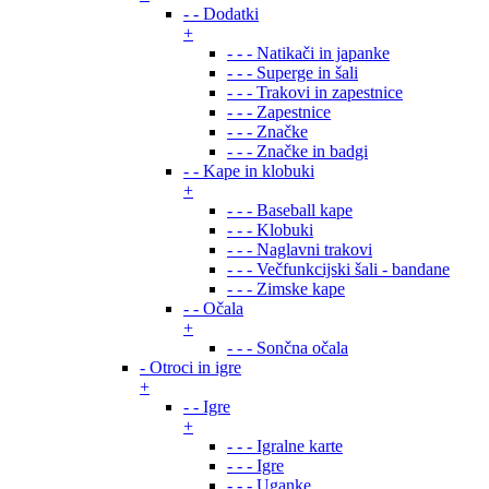
- - Dodatki
+
- - - Natikači in japanke
- - - Superge in šali
- - - Trakovi in zapestnice
- - - Zapestnice
- - - Značke
- - - Značke in badgi
- - Kape in klobuki
+
- - - Baseball kape
- - - Klobuki
- - - Naglavni trakovi
- - - Večfunkcijski šali - bandane
- - - Zimske kape
- - Očala
+
- - - Sončna očala
- Otroci in igre
+
- - Igre
+
- - - Igralne karte
- - - Igre
- - - Uganke