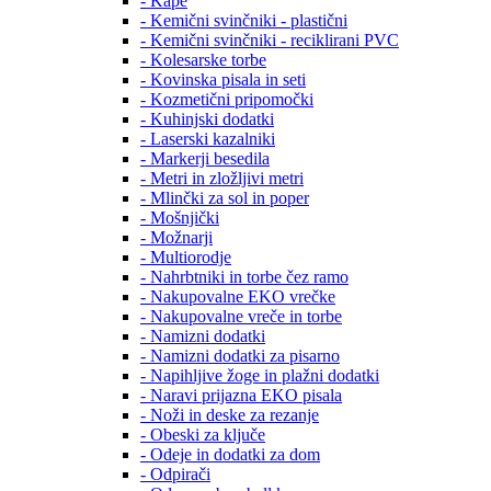
- Kape
- Kemični svinčniki - plastični
- Kemični svinčniki - reciklirani PVC
- Kolesarske torbe
- Kovinska pisala in seti
- Kozmetični pripomočki
- Kuhinjski dodatki
- Laserski kazalniki
- Markerji besedila
- Metri in zložljivi metri
- Mlinčki za sol in poper
- Mošnjički
- Možnarji
- Multiorodje
- Nahrbtniki in torbe čez ramo
- Nakupovalne EKO vrečke
- Nakupovalne vreče in torbe
- Namizni dodatki
- Namizni dodatki za pisarno
- Napihljive žoge in plažni dodatki
- Naravi prijazna EKO pisala
- Noži in deske za rezanje
- Obeski za ključe
- Odeje in dodatki za dom
- Odpirači