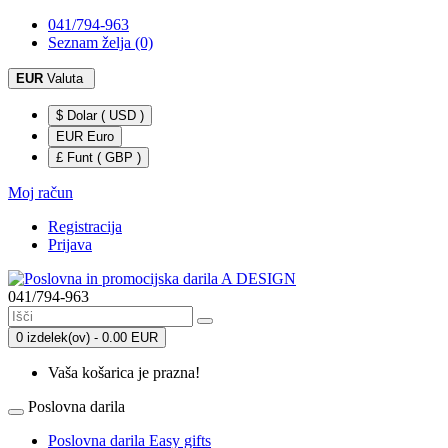
041/794-963
Seznam želja (0)
EUR
Valuta
$ Dolar ( USD )
EUR Euro
£ Funt ( GBP )
Moj račun
Registracija
Prijava
041/794-963
0 izdelek(ov) - 0.00 EUR
Vaša košarica je prazna!
Poslovna darila
Poslovna darila Easy gifts