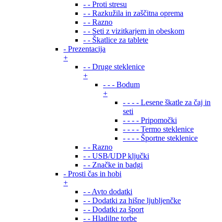
- - Proti stresu
- - Razkužila in zaščitna oprema
- - Razno
- - Seti z vizitkarjem in obeskom
- - Škatlice za tablete
- Prezentacija
+
- - Druge steklenice
+
- - - Bodum
+
- - - - Lesene škatle za čaj in
seti
- - - - Pripomočki
- - - - Termo steklenice
- - - - Športne steklenice
- - Razno
- - USB/UDP ključki
- - Značke in badgi
- Prosti čas in hobi
+
- - Avto dodatki
- - Dodatki za hišne ljubljenčke
- - Dodatki za šport
- - Hladilne torbe