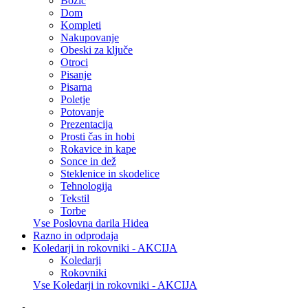
Božič
Dom
Kompleti
Nakupovanje
Obeski za ključe
Otroci
Pisanje
Pisarna
Poletje
Potovanje
Prezentacija
Prosti čas in hobi
Rokavice in kape
Sonce in dež
Steklenice in skodelice
Tehnologija
Tekstil
Torbe
Vse Poslovna darila Hidea
Razno in odprodaja
Koledarji in rokovniki - AKCIJA
Koledarji
Rokovniki
Vse Koledarji in rokovniki - AKCIJA