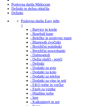
Poslovna darila Midocean
Dežniki in dežna oblačila
Dežniki
Poslovna darila Easy gifts
+
- Barvice in krede
- Baseball kape
- Beležke in poslovne mape
- Bluetooth zvočniki
- Brezžični polnilniki
- Brezžični powerbanki
- Daljnogledi
- Dežni plašči - ponči
- Dežniki
- Dodatki za avto
- Dodatki za kolo
- Dodatki za telefon
- Dodatki za vino in seti
- EKO torbe in vrečke
- Etuiji za vizitke
- Hladilne torbe
- Igre
- Kalkulatorji in ure