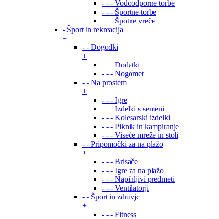
- - - Vodoodporne torbe
- - - Športne torbe
- - - Špotne vreče
- Šport in rekreacija
+
- - Dogodki
+
- - - Dodatki
- - - Nogomet
- - Na prostem
+
- - - Igre
- - - Izdelki s semeni
- - - Kolesarski izdelki
- - - Piknik in kampiranje
- - - Viseče mreže in stoli
- - Pripomočki za na plažo
+
- - - Brisače
- - - Igre za na plažo
- - - Napihljivi predmeti
- - - Ventilatorji
- - Šport in zdravje
+
- - - Fitness