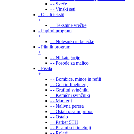
- - Sveče
- - Vinski seti
- Ostali tekstil
+
- - Tekstilne vrečke
- Papirni program
+
- - Notesniki in beležke
- Piknik program
+
- - Ni kategorije
- - Posode za malico
- Pisala
+
- - Bombice, mince in refili
- - Geli in finelinerji
- - Grafitni svinčniki
- - Kemični svinčniki
- - Markerji
- - Nalivna peresa
- - Ostali pisalni pribor
- - Ostalo
- - Parker 5TH
- - Pisalni seti in etuiji
- - Rolerji