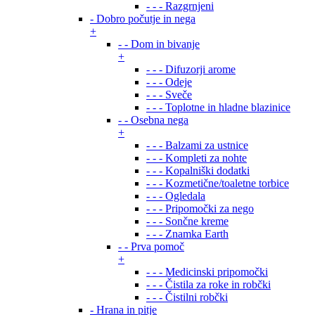
- - - Razgrnjeni
- Dobro počutje in nega
+
- - Dom in bivanje
+
- - - Difuzorji arome
- - - Odeje
- - - Sveče
- - - Toplotne in hladne blazinice
- - Osebna nega
+
- - - Balzami za ustnice
- - - Kompleti za nohte
- - - Kopalniški dodatki
- - - Kozmetične/toaletne torbice
- - - Ogledala
- - - Pripomočki za nego
- - - Sončne kreme
- - - Znamka Earth
- - Prva pomoč
+
- - - Medicinski pripomočki
- - - Čistila za roke in robčki
- - - Čistilni robčki
- Hrana in pitje