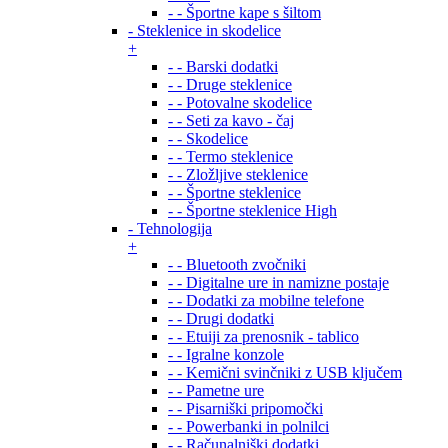
- - Športne kape s šiltom
- Steklenice in skodelice
+
- - Barski dodatki
- - Druge steklenice
- - Potovalne skodelice
- - Seti za kavo - čaj
- - Skodelice
- - Termo steklenice
- - Zložljive steklenice
- - Športne steklenice
- - Športne steklenice High
- Tehnologija
+
- - Bluetooth zvočniki
- - Digitalne ure in namizne postaje
- - Dodatki za mobilne telefone
- - Drugi dodatki
- - Etuiji za prenosnik - tablico
- - Igralne konzole
- - Kemični svinčniki z USB ključem
- - Pametne ure
- - Pisarniški pripomočki
- - Powerbanki in polnilci
- - Računalniški dodatki