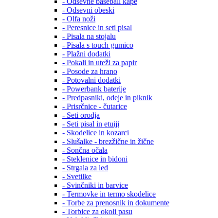
- Odsevne baseball kape
- Odsevni obeski
- Olfa noži
- Peresnice in seti pisal
- Pisala na stojalu
- Pisala s touch gumico
- Plažni dodatki
- Pokali in uteži za papir
- Posode za hrano
- Potovalni dodatki
- Powerbank baterije
- Predpasniki, odeje in piknik
- Prisrčnice - čutarice
- Seti orodja
- Seti pisal in etuiji
- Skodelice in kozarci
- Slušalke - brezžične in žične
- Sončna očala
- Steklenice in bidoni
- Strgala za led
- Svetilke
- Svinčniki in barvice
- Termovke in termo skodelice
- Torbe za prenosnik in dokumente
- Torbice za okoli pasu