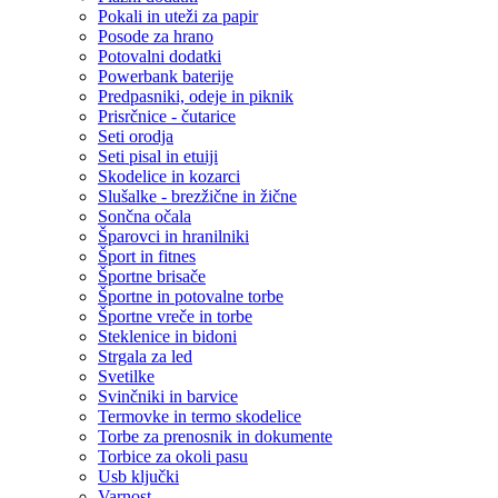
Pokali in uteži za papir
Posode za hrano
Potovalni dodatki
Powerbank baterije
Predpasniki, odeje in piknik
Prisrčnice - čutarice
Seti orodja
Seti pisal in etuiji
Skodelice in kozarci
Slušalke - brezžične in žične
Sončna očala
Šparovci in hranilniki
Šport in fitnes
Športne brisače
Športne in potovalne torbe
Športne vreče in torbe
Steklenice in bidoni
Strgala za led
Svetilke
Svinčniki in barvice
Termovke in termo skodelice
Torbe za prenosnik in dokumente
Torbice za okoli pasu
Usb ključki
Varnost