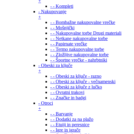
+
- - Kompleti
- Nakupovanje
+
- - Bombažne nakupovalne vrečke
- - Mošnjički
- - Nakupovalne torbe Drugi materiali
- - Netkane nakupovalne torbe
- - Papirnate vrečke
- - Termo nakupovalne torbe
- - Zložljive nakupovalne torbe
- - Športne vrečke - nahrbtniki
- Obeski za ključe
+
- - Obeski za ključe - razno
- - Obeski za ključe - večnamenski
- - Obeski za ključe z lučko
- - Ovratni trakovi
- - Značke in badgi
- Otroci
+
- - Barvanje
- - Dodatki za na plažo
- - Etuiji in peresnice
- - Igre in igrače