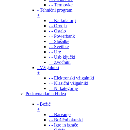
- - Termovke
- Tehnični program
+
- - Kalkulatorji
- - Orodja
- - Ostalo
- - Powerbank
- - Slušalke
- - Svetilke
- - Ure
- - Usb ključki
- - Zvočniki
- Vžigalniki
+
- - Elektronski vžigalniki
- - Klasični vžigalniki
- - Ni kategorije
Poslovna darila Hidea
+
- Božič
+
- - Barvanje
- - Božični okraski
- - Igre in igrače