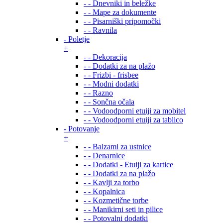
- - Dnevniki in beležke
- - Mape za dokumente
- - Pisarniški pripomočki
- - Ravnila
- Poletje
+
- - Dekoracija
- - Dodatki za na plažo
- - Frizbi - frisbee
- - Modni dodatki
- - Razno
- - Sončna očala
- - Vodoodporni etuiji za mobitel
- - Vodoodporni etuiji za tablico
- Potovanje
+
- - Balzami za ustnice
- - Denarnice
- - Dodatki - Etuiji za kartice
- - Dodatki za na plažo
- - Kavlji za torbo
- - Kopalnica
- - Kozmetične torbe
- - Manikirni seti in pilice
- - Potovalni dodatki