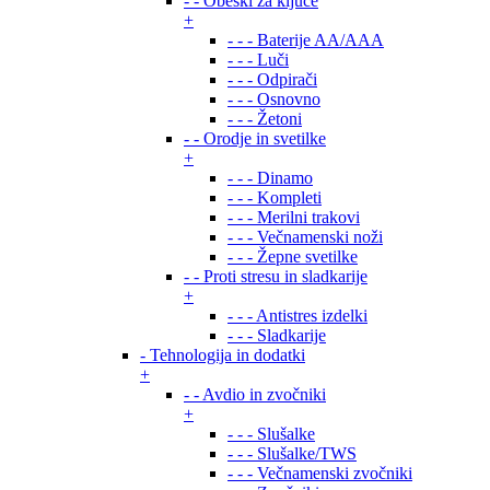
- - Obeski za ključe
+
- - - Baterije AA/AAA
- - - Luči
- - - Odpirači
- - - Osnovno
- - - Žetoni
- - Orodje in svetilke
+
- - - Dinamo
- - - Kompleti
- - - Merilni trakovi
- - - Večnamenski noži
- - - Žepne svetilke
- - Proti stresu in sladkarije
+
- - - Antistres izdelki
- - - Sladkarije
- Tehnologija in dodatki
+
- - Avdio in zvočniki
+
- - - Slušalke
- - - Slušalke/TWS
- - - Večnamenski zvočniki