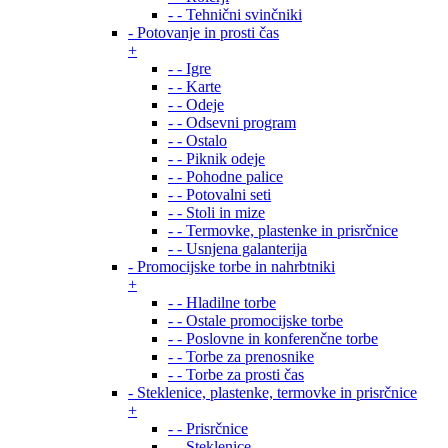
- - Tehnični svinčniki
- Potovanje in prosti čas
+
- - Igre
- - Karte
- - Odeje
- - Odsevni program
- - Ostalo
- - Piknik odeje
- - Pohodne palice
- - Potovalni seti
- - Stoli in mize
- - Termovke, plastenke in prisrčnice
- - Usnjena galanterija
- Promocijske torbe in nahrbtniki
+
- - Hladilne torbe
- - Ostale promocijske torbe
- - Poslovne in konferenčne torbe
- - Torbe za prenosnike
- - Torbe za prosti čas
- Steklenice, plastenke, termovke in prisrčnice
+
- - Prisrčnice
- - Steklenice