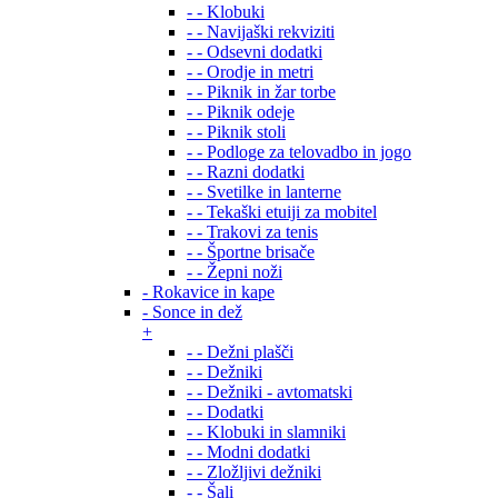
- - Klobuki
- - Navijaški rekviziti
- - Odsevni dodatki
- - Orodje in metri
- - Piknik in žar torbe
- - Piknik odeje
- - Piknik stoli
- - Podloge za telovadbo in jogo
- - Razni dodatki
- - Svetilke in lanterne
- - Tekaški etuiji za mobitel
- - Trakovi za tenis
- - Športne brisače
- - Žepni noži
- Rokavice in kape
- Sonce in dež
+
- - Dežni plašči
- - Dežniki
- - Dežniki - avtomatski
- - Dodatki
- - Klobuki in slamniki
- - Modni dodatki
- - Zložljivi dežniki
- - Šali