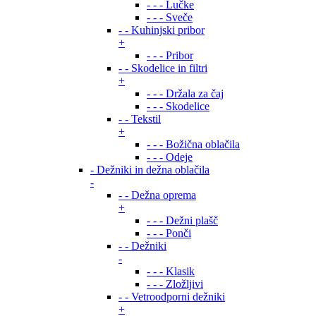
- - - Lučke
- - - Sveče
- - Kuhinjski pribor
+
- - - Pribor
- - Skodelice in filtri
+
- - - Držala za čaj
- - - Skodelice
- - Tekstil
+
- - - Božična oblačila
- - - Odeje
- Dežniki in dežna oblačila
-
- - Dežna oprema
+
- - - Dežni plašč
- - - Ponči
- - Dežniki
-
- - - Klasik
- - - Zložljivi
- - Vetroodporni dežniki
+