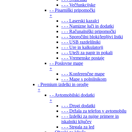
- - - Večfunkcijske
- - Pisarniški pripomočki
+
- - - Laserski kazalci
- - - Namizne luči in dodatki
- - - Računalniški pripomočki
- - - Sporočilni bloki/lepljivi listki
- - - USB razdelilniki
- - - Ure in kalkulatorji
- - - Uteži za papir in pokali
- - - Vremenske postaje
- - Poslovne mape
+
- - - Konferenčne mape
- - - Mape s polnilnikom
- Premium izdelki in orodje
+
- - Avtomobilski dodatki
+
- - - Drugi dodatki
- - - Držala za telefon v avtomobilu
- - - Izdelki za nujne primere in
iskalniki ključev
- - - Strgala za led