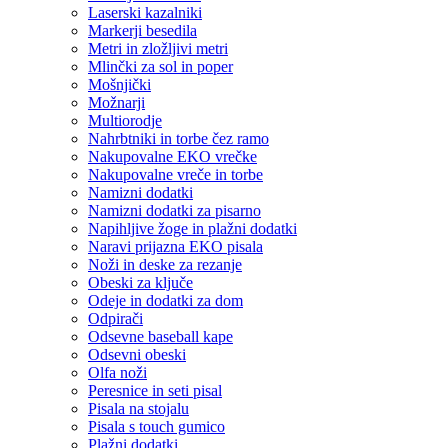
Laserski kazalniki
Markerji besedila
Metri in zložljivi metri
Mlinčki za sol in poper
Mošnjički
Možnarji
Multiorodje
Nahrbtniki in torbe čez ramo
Nakupovalne EKO vrečke
Nakupovalne vreče in torbe
Namizni dodatki
Namizni dodatki za pisarno
Napihljive žoge in plažni dodatki
Naravi prijazna EKO pisala
Noži in deske za rezanje
Obeski za ključe
Odeje in dodatki za dom
Odpirači
Odsevne baseball kape
Odsevni obeski
Olfa noži
Peresnice in seti pisal
Pisala na stojalu
Pisala s touch gumico
Plažni dodatki