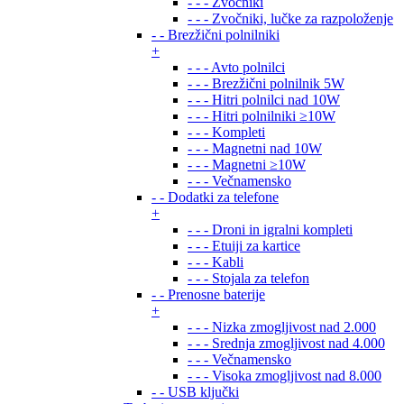
- - - Zvočniki
- - - Zvočniki, lučke za razpoloženje
- - Brezžični polnilniki
+
- - - Avto polnilci
- - - Brezžični polnilnik 5W
- - - Hitri polnilci nad 10W
- - - Hitri polnilniki ≥10W
- - - Kompleti
- - - Magnetni nad 10W
- - - Magnetni ≥10W
- - - Večnamensko
- - Dodatki za telefone
+
- - - Droni in igralni kompleti
- - - Etuiji za kartice
- - - Kabli
- - - Stojala za telefon
- - Prenosne baterije
+
- - - Nizka zmogljivost nad 2.000
- - - Srednja zmogljivost nad 4.000
- - - Večnamensko
- - - Visoka zmogljivost nad 8.000
- - USB ključki