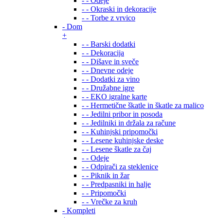
- - Odeje
- - Okraski in dekoracije
- - Torbe z vrvico
- Dom
+
- - Barski dodatki
- - Dekoracija
- - Dišave in sveče
- - Dnevne odeje
- - Dodatki za vino
- - Družabne igre
- - EKO igralne karte
- - Hermetične škatle in škatle za malico
- - Jedilni pribor in posoda
- - Jedilniki in držala za račune
- - Kuhinjski pripomočki
- - Lesene kuhinjske deske
- - Lesene škatle za čaj
- - Odeje
- - Odpirači za steklenice
- - Piknik in žar
- - Predpasniki in halje
- - Pripomočki
- - Vrečke za kruh
- Kompleti