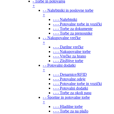
- Torbe in potovanja
+
- - Nahrbtniki in poslovne torbe
+
- - - Nahrbtniki
- - - Potovalne torbe in vozički
- - - Torbe za dokumente
- - - Torbe za prenosnike
- - Nakupovalne vrečke
+
- - - Darilne vrečke
- - - Nakupovalne torbe
- - - Vrečke za hrano
- - - Zložljive torbe
- - Potovalni dodatki
+
- - - Denarnice/RFID
- - - Potovalne odeje
- - - Potovalne torbe in vozički
- - - Potovalni dodatki
- - - Torbe za okoli pasu
- - Športne in potovalne torbe
+
- - - Hladilne torbe
- - - Torbe za na plažo