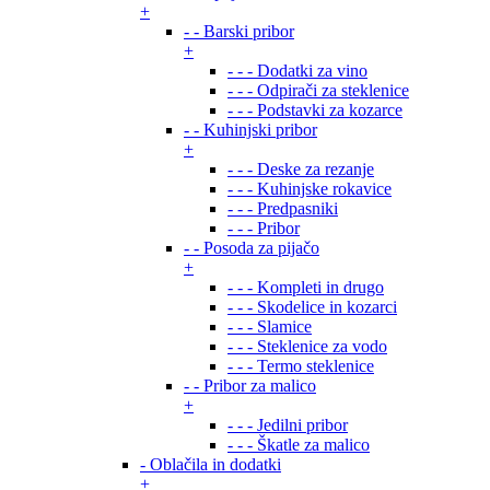
+
- - Barski pribor
+
- - - Dodatki za vino
- - - Odpirači za steklenice
- - - Podstavki za kozarce
- - Kuhinjski pribor
+
- - - Deske za rezanje
- - - Kuhinjske rokavice
- - - Predpasniki
- - - Pribor
- - Posoda za pijačo
+
- - - Kompleti in drugo
- - - Skodelice in kozarci
- - - Slamice
- - - Steklenice za vodo
- - - Termo steklenice
- - Pribor za malico
+
- - - Jedilni pribor
- - - Škatle za malico
- Oblačila in dodatki
+