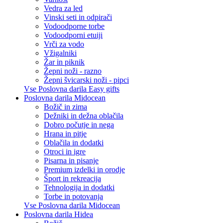
Vedra za led
Vinski seti in odpirači
Vodoodporne torbe
Vodoodporni etuiji
Vrči za vodo
Vžigalniki
Žar in piknik
Žepni noži - razno
Žepni švicarski noži - pipci
Vse Poslovna darila Easy gifts
Poslovna darila Midocean
Božič in zima
Dežniki in dežna oblačila
Dobro počutje in nega
Hrana in pitje
Oblačila in dodatki
Otroci in igre
Pisarna in pisanje
Premium izdelki in orodje
Šport in rekreacija
Tehnologija in dodatki
Torbe in potovanja
Vse Poslovna darila Midocean
Poslovna darila Hidea