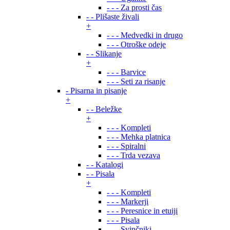
- - - Za prosti čas
- - Plišaste živali
+
- - - Medvedki in drugo
- - - Otroške odeje
- - Slikanje
+
- - - Barvice
- - - Seti za risanje
- Pisarna in pisanje
+
- - Beležke
+
- - - Kompleti
- - - Mehka platnica
- - - Spiralni
- - - Trda vezava
- - Katalogi
- - Pisala
+
- - - Kompleti
- - - Markerji
- - - Peresnice in etuiji
- - - Pisala
- - - Svinčniki