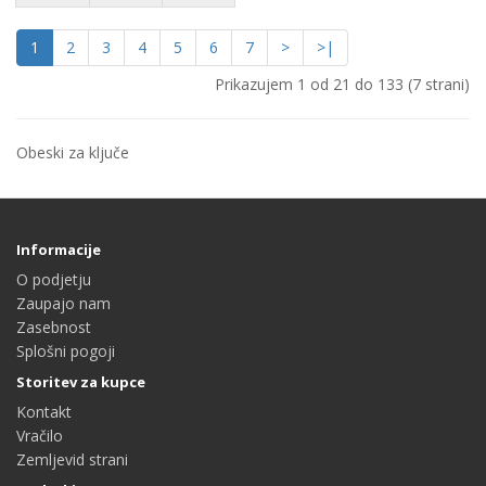
1
2
3
4
5
6
7
>
>|
Prikazujem 1 od 21 do 133 (7 strani)
Obeski za ključe
Informacije
O podjetju
Zaupajo nam
Zasebnost
Splošni pogoji
Storitev za kupce
Kontakt
Vračilo
Zemljevid strani