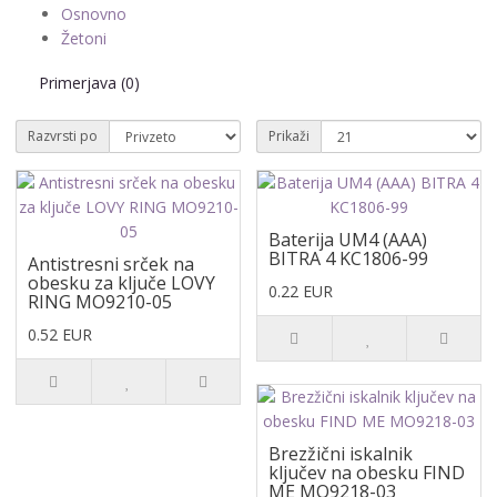
Osnovno
Žetoni
Primerjava (0)
Razvrsti po
Prikaži
Baterija UM4 (AAA)
BITRA 4 KC1806-99
Antistresni srček na
obesku za ključe LOVY
0.22 EUR
RING MO9210-05
0.52 EUR
Brezžični iskalnik
ključev na obesku FIND
ME MO9218-03