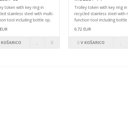
ey token with key ring in
Trolley token with key ring in
led stainless steel with multi-
recycled stainless steel with 
ion tool including bottle op..
function tool including bottle 
 EUR
0.72 EUR
 KOŠARICO
V KOŠARICO