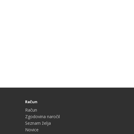
Račun
Račun
Zgodovina naročil
Seznam želja
Novice