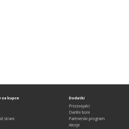
v za kupce
Dodatki
Proizvajalci
Darilni boni
d strani
Partnerski program
Akcije