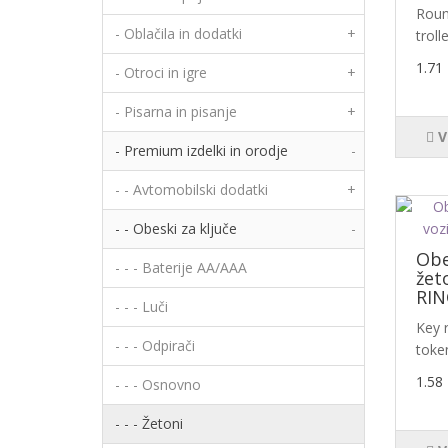
Roun
- Oblačila in dodatki
+
troll
1.71
- Otroci in igre
+
- Pisarna in pisanje
+
V
- Premium izdelki in orodje
-
- - Avtomobilski dodatki
+
- - Obeski za ključe
-
Obe
- - - Baterije AA/AAA
žet
RIN
- - - Luči
Key r
- - - Odpirači
token
1.58
- - - Osnovno
- - - Žetoni