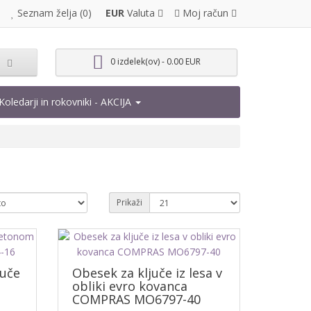
EUR
Valuta
Moj račun
Seznam želja (0)
0 izdelek(ov) - 0.00 EUR
Koledarji in rokovniki - AKCIJA
Prikaži
juče
Obesek za ključe iz lesa v
obliki evro kovanca
COMPRAS MO6797-40