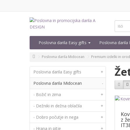
Poslovna darila Easy gifts
Poslovna daril
Poslovna darila Midocean
Premium izdelki in orod
Že
Poslovna darila Easy gifts
+
Poslovna darila Midocean
-
- Božič in zima
+
- Dežniki in dežna oblačila
+
Kov
- Dobro počutje in nega
+
z ž
IT3
- Hrana in pitje
+