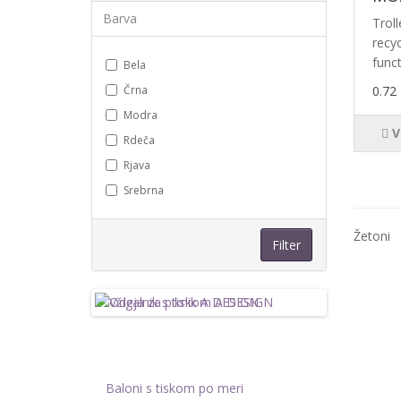
Barva
Troll
recyc
funct
Bela
Črna
0.72
Modra
V
Rdeča
Rjava
Srebrna
Žetoni
Filter
Baloni s tiskom po meri