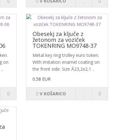
V KOŠARICO
Obesekj za ključe z
žetonom za voziček
06
TOKENRING MO9748-37
ken.
Metal key ring trolley euro token.
ng on
With imitation enamel coating on
..
the front side. Size Ă23,2x2,1 ..
0.58 EUR
V KOŠARICO
za