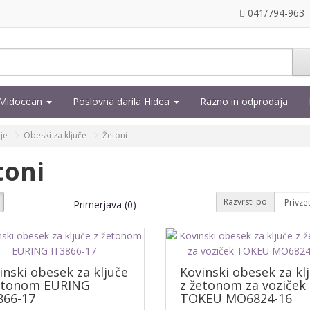
041/794-963
a Midocean
Poslovna darila Hidea
Razno in odprodaja
je
Obeski za ključe
Žetoni
toni
Razvrsti po
Primerjava (0)
inski obesek za ključe
Kovinski obesek za kl
etonom EURING
z žetonom za voziček
866-17
TOKEU MO6824-16