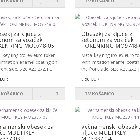
 KOŠARICO
V KOŠARICO
sekj za ključe z
Obesekj za ključe z
onom za voziček
žetonom za voziček
ENRING MO9748-05
TOKENRING MO9748-
 key ring trolley euro token.
Metal key ring trolley euro to
 imitation enamel coating on
With imitation enamel coati
ront side. Size Ă23,2x2,1 ..
the front side. Size Ă23,2x2,1 
 EUR
0.58 EUR
 KOŠARICO
V KOŠARICO
namenski obesek za
Večnamenski obesek 
uče MULTIKEY
ključe MULTIKEY
337-03
MO2337-14