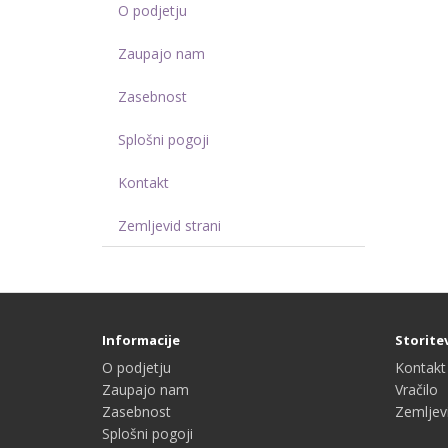
O podjetju
Zaupajo nam
Zasebnost
Splošni pogoji
Kontakt
Zemljevid strani
Informacije
Storite
O podjetju
Kontakt
Zaupajo nam
Vračilo
Zasebnost
Zemljevi
Splošni pogoji