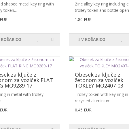
d shaped metal key ring with
Zinc alloy key ring including 
ey token...
trolley token and bottle opene
 EUR
1.80 EUR
 KOŠARICO
V KOŠARICO
sek za ključe z
Obesek za ključe z
onom za voziček FLAT
žetonom za voziček
G MO9289-17
TOKLEY MO2407-03
ing in metal with trolley
Trolley token with key ring in
...
recycled aluminium...
 EUR
0.45 EUR