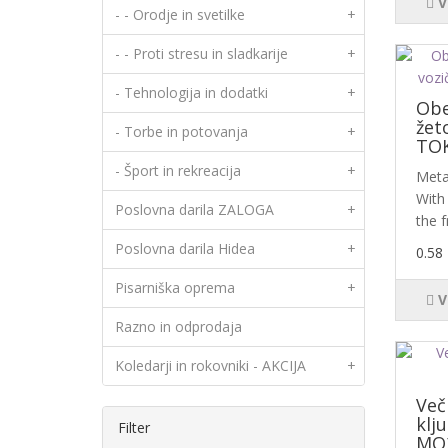
V
- - Orodje in svetilke
+
- - Proti stresu in sladkarije
+
- Tehnologija in dodatki
+
Obe
žet
- Torbe in potovanja
+
TOK
- Šport in rekreacija
+
Metal
With
Poslovna darila ZALOGA
+
the f
Poslovna darila Hidea
+
0.58
Pisarniška oprema
+
V
Razno in odprodaja
Koledarji in rokovniki - AKCIJA
+
Več
klj
Filter
MO2