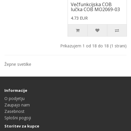
Večfunkcijska COB
lučka COB MO2069-03
4.73 EUR
Prikazujem 1 od 18 do 18 (1 strani)
Žepne svetilke
Informacije
O podjetju
Zaupajo nam
Zasebnost
Splošni pogoji
Storitev za kupce