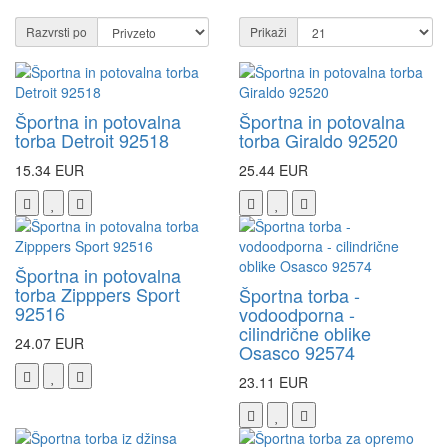
Razvrsti po
Prikaži
Športna in potovalna
Športna in potovalna
torba Detroit 92518
torba Giraldo 92520
15.34 EUR
25.44 EUR
Športna in potovalna
torba Zipppers Sport
Športna torba -
92516
vodoodporna -
cilindrične oblike
24.07 EUR
Osasco 92574
23.11 EUR