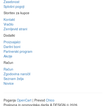
Zasebnost
Splošni pogoji
Storitev za kupce
Kontakt
Vračilo
Zemljevid strani
Dodatki
Proizvajalci
Darilni boni
Partnerski program
Akcije
Račun
Račun
Zgodovina naročil
Seznam želja
Novice
Poganja
OpenCart
| Prevod
Chico
Poslovna in promocijska darila A DESIGN © 2026