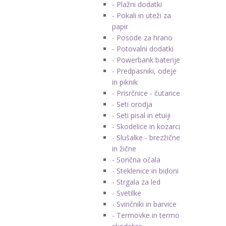
- Plažni dodatki
- Pokali in uteži za
papir
- Posode za hrano
- Potovalni dodatki
- Powerbank baterije
- Predpasniki, odeje
in piknik
- Prisrčnice - čutarice
- Seti orodja
- Seti pisal in etuiji
- Skodelice in kozarci
- Slušalke - brezžične
in žične
- Sončna očala
- Steklenice in bidoni
- Strgala za led
- Svetilke
- Svinčniki in barvice
- Termovke in termo