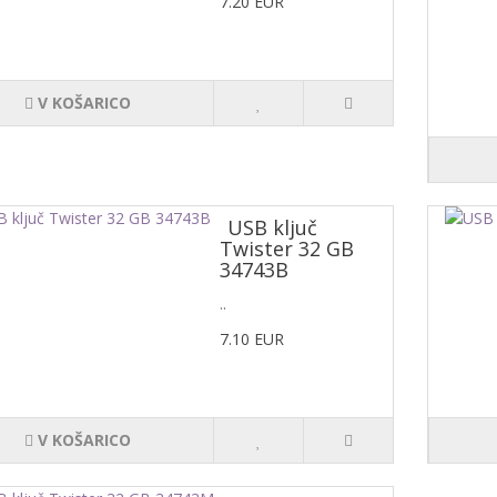
7.20 EUR
V KOŠARICO
USB ključ
Twister 32 GB
34743B
..
7.10 EUR
V KOŠARICO