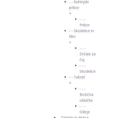
- - Kuhinjski
pribor
+
- - -
Pribor
- - Skodelice in
filtri
+
- - -
Držala za
čaj
- - -
Skodelice
- - Tekstil
+
- - -
Božična
oblačila
- - -
Odeje
- Dežniki in dežna