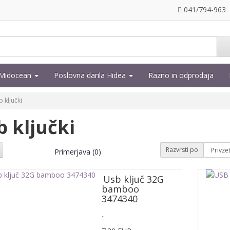
041/794-963
a Midocean
Poslovna darila Hidea
Razno in odprodaja
 ključki
b ključki
Razvrsti po
Primerjava (0)
Usb ključ 32G
bamboo
3474340
..