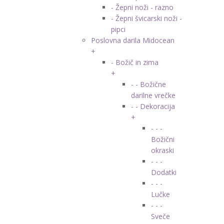
- Žepni noži - razno
- Žepni švicarski noži -
pipci
Poslovna darila Midocean
+
- Božič in zima
+
- - Božične
darilne vrečke
- - Dekoracija
+
- - -
Božični
okraski
- - -
Dodatki
- - -
Lučke
- - -
Sveče