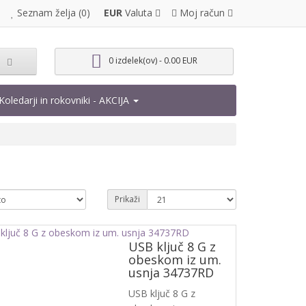
EUR
Valuta
Moj račun
Seznam želja (0)
0 izdelek(ov) - 0.00 EUR
Koledarji in rokovniki - AKCIJA
Prikaži
USB ključ 8 G z
obeskom iz um.
usnja 34737RD
USB ključ 8 G z