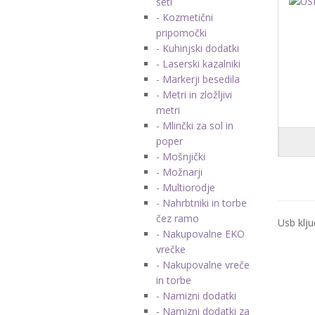
seti
- Kozmetični
pripomočki
- Kuhinjski dodatki
- Laserski kazalniki
- Markerji besedila
- Metri in zložljivi
metri
- Mlinčki za sol in
poper
- Mošnjički
- Možnarji
- Multiorodje
- Nahrbtniki in torbe
čez ramo
Usb klju
- Nakupovalne EKO
vrečke
- Nakupovalne vreče
in torbe
- Namizni dodatki
- Namizni dodatki za