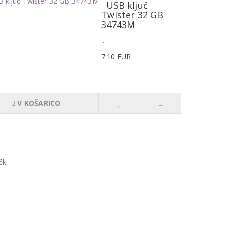
USB ključ
Twister 32 GB
34743M
..
7.10 EUR
V KOŠARICO
čki