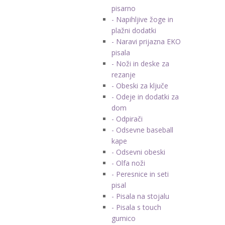
pisarno
- Napihljive žoge in
plažni dodatki
- Naravi prijazna EKO
pisala
- Noži in deske za
rezanje
- Obeski za ključe
- Odeje in dodatki za
dom
- Odpirači
- Odsevne baseball
kape
- Odsevni obeski
- Olfa noži
- Peresnice in seti
pisal
- Pisala na stojalu
- Pisala s touch
gumico