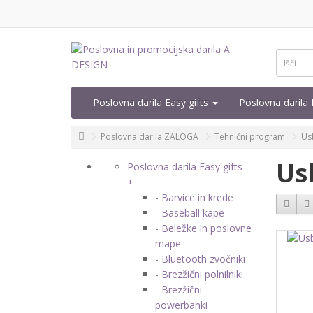
Poslovna darila Easy gifts
Poslovna daril
Poslovna darila ZALOGA
Tehnični program
Usb
Us
Poslovna darila Easy gifts
+
- Barvice in krede
- Baseball kape
- Beležke in poslovne
mape
- Bluetooth zvočniki
- Brezžični polnilniki
- Brezžični
powerbanki